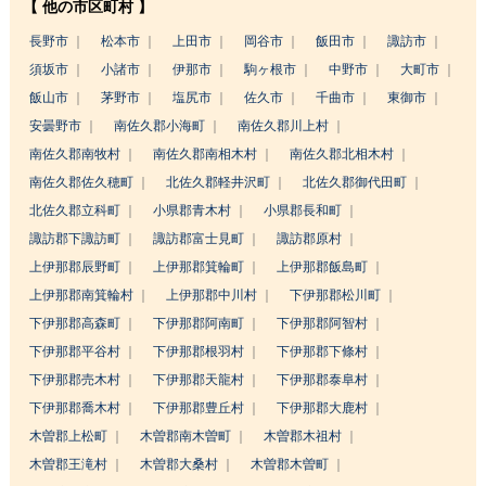
【 他の市区町村 】
長野市
松本市
上田市
岡谷市
飯田市
諏訪市
須坂市
小諸市
伊那市
駒ヶ根市
中野市
大町市
飯山市
茅野市
塩尻市
佐久市
千曲市
東御市
安曇野市
南佐久郡小海町
南佐久郡川上村
南佐久郡南牧村
南佐久郡南相木村
南佐久郡北相木村
南佐久郡佐久穂町
北佐久郡軽井沢町
北佐久郡御代田町
北佐久郡立科町
小県郡青木村
小県郡長和町
諏訪郡下諏訪町
諏訪郡富士見町
諏訪郡原村
上伊那郡辰野町
上伊那郡箕輪町
上伊那郡飯島町
上伊那郡南箕輪村
上伊那郡中川村
下伊那郡松川町
下伊那郡高森町
下伊那郡阿南町
下伊那郡阿智村
下伊那郡平谷村
下伊那郡根羽村
下伊那郡下條村
下伊那郡売木村
下伊那郡天龍村
下伊那郡泰阜村
下伊那郡喬木村
下伊那郡豊丘村
下伊那郡大鹿村
木曽郡上松町
木曽郡南木曽町
木曽郡木祖村
木曽郡王滝村
木曽郡大桑村
木曽郡木曽町