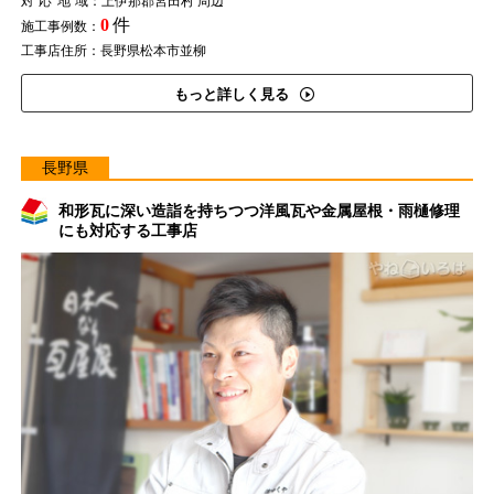
対応地域
：上伊那郡宮田村 周辺
0
件
施工事例数：
工事店住所：長野県松本市並柳
もっと詳しく見る
長野県
和形瓦に深い造詣を持ちつつ洋風瓦や金属屋根・雨樋修理
にも対応する工事店