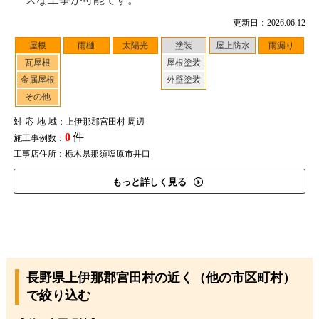
更新日：2026.06.12
屋根
雨樋
太陽光
塗装
屋上防水
雨漏り
瓦屋根
屋根塗装
金属屋根
外壁塗装
その他
対応地域
：上伊那郡宮田村 周辺
0
件
施工事例数：
工事店住所：栃木県那須塩原市井口
もっと詳しく見る
長野県上伊那郡宮田村の近く（他の市区町村）
で絞り込む