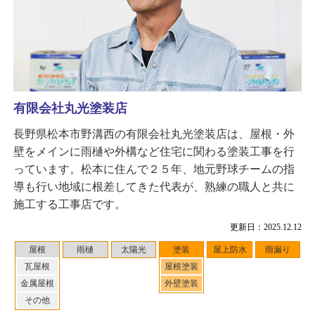
有限会社丸光塗装店
長野県松本市野溝西の有限会社丸光塗装店は、屋根・外
壁をメインに雨樋や外構など住宅に関わる塗装工事を行
っています。松本に住んで２５年、地元野球チームの指
導も行い地域に根差してきた代表が、熟練の職人と共に
施工する工事店です。
更新日：2025.12.12
屋根
雨樋
太陽光
塗装
屋上防水
雨漏り
瓦屋根
屋根塗装
金属屋根
外壁塗装
その他