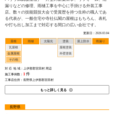
漏りなどの修理、雨樋工事を中心に手掛ける外装工事
店。数々の技能競技大会で受賞歴を持つ生粋の職人であ
る代表が、一般住宅や寺社仏閣の屋根はもちろん、表札
や打ち出し加工まで対応する間口の広い会社です。
更新日：2026.03.04
屋根
雨樋
太陽光
塗装
屋上防水
雨漏り
瓦屋根
屋根塗装
金属屋根
外壁塗装
その他
対応地域
：上伊那郡宮田村 周辺
1
件
施工事例数：
工事店住所：長野県上伊那郡宮田村
もっと詳しく見る
長野県