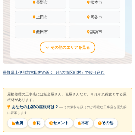
長野市
松本市
上田市
岡谷市
飯田市
諏訪市
その他のエリアを見る
長野県上伊那郡宮田村の近く（他の市区町村）で絞り込む
屋根修理の工事店には板金屋さん、瓦屋さんなど、それぞれ得意とする屋
根材があります。
あなたのお家の屋根材は？
― その素材を扱うのが得意な工事店を優先的
に表示します
金属
瓦
セメント
木材
その他