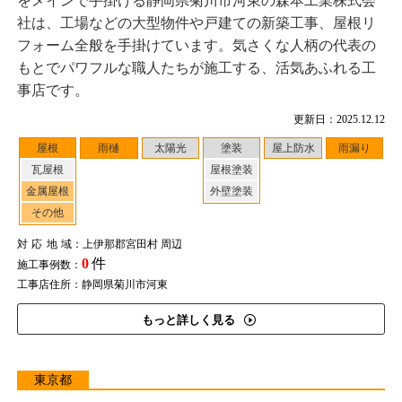
をメインで手掛ける静岡県菊川市河東の森本工業株式会
社は、工場などの大型物件や戸建ての新築工事、屋根リ
フォーム全般を手掛けています。気さくな人柄の代表の
もとでパワフルな職人たちが施工する、活気あふれる工
事店です。
更新日：2025.12.12
屋根
雨樋
太陽光
塗装
屋上防水
雨漏り
瓦屋根
屋根塗装
金属屋根
外壁塗装
その他
対応地域
：上伊那郡宮田村 周辺
0
件
施工事例数：
工事店住所：静岡県菊川市河東
もっと詳しく見る
東京都