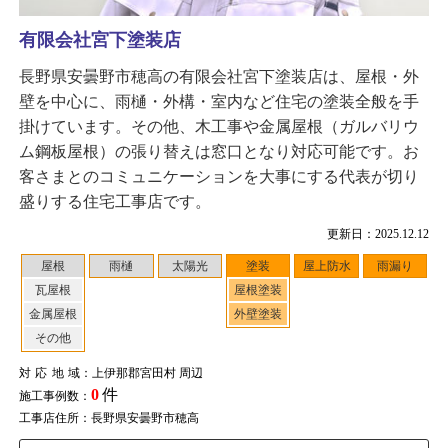
有限会社宮下塗装店
長野県安曇野市穂高の有限会社宮下塗装店は、屋根・外
壁を中心に、雨樋・外構・室内など住宅の塗装全般を手
掛けています。その他、木工事や金属屋根（ガルバリウ
ム鋼板屋根）の張り替えは窓口となり対応可能です。お
客さまとのコミュニケーションを大事にする代表が切り
盛りする住宅工事店です。
更新日：2025.12.12
屋根
雨樋
太陽光
塗装
屋上防水
雨漏り
瓦屋根
屋根塗装
金属屋根
外壁塗装
その他
対応地域
：上伊那郡宮田村 周辺
0
件
施工事例数：
工事店住所：長野県安曇野市穂高