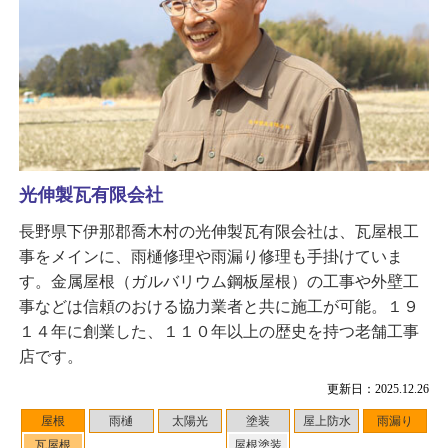
光伸製瓦有限会社
長野県下伊那郡喬木村の光伸製瓦有限会社は、瓦屋根工
事をメインに、雨樋修理や雨漏り修理も手掛けていま
す。金属屋根（ガルバリウム鋼板屋根）の工事や外壁工
事などは信頼のおける協力業者と共に施工が可能。１９
１４年に創業した、１１０年以上の歴史を持つ老舗工事
店です。
更新日：2025.12.26
屋根
雨樋
太陽光
塗装
屋上防水
雨漏り
瓦屋根
屋根塗装