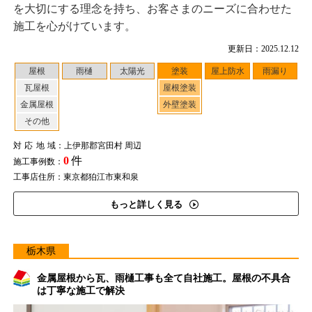
を大切にする理念を持ち、お客さまのニーズに合わせた
施工を心がけています。
更新日：2025.12.12
屋根
雨樋
太陽光
塗装
屋上防水
雨漏り
瓦屋根
屋根塗装
金属屋根
外壁塗装
その他
対応地域
：上伊那郡宮田村 周辺
0
件
施工事例数：
工事店住所：東京都狛江市東和泉
もっと詳しく見る
栃木県
金属屋根から瓦、雨樋工事も全て自社施工。屋根の不具合
は丁寧な施工で解決