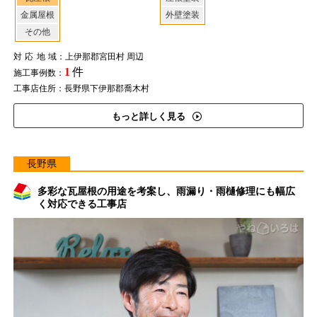
金属屋根
外壁塗装
その他
対応地域
：上伊那郡宮田村 周辺
1
件
施工事例数：
工事店住所：長野県下伊那郡喬木村
もっと詳しく見る
長野県
多彩な瓦屋根の用途を考案し、雨漏り・雨樋修理にも幅広
く対応できる工事店