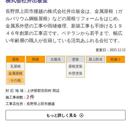
株式会社井出板金
長野県上田市腰越の株式会社井出板金は、金属屋根（ガ
ルバリウム鋼板屋根）などの屋根リフォームをはじめ、
金属系外壁の工事や雨樋修理、新築工事も手掛ける１９
４６年創業の工事店です。ベテランから若手まで、幅広
い年齢層の職人が在籍している活気あふれる会社です。
更新日：2025.12.12
屋根
雨樋
太陽光
塗装
屋上防水
雨漏り
瓦屋根
屋根塗装
金属屋根
外壁塗装
その他
対応地域
：上伊那郡宮田村 周辺
2
件
施工事例数：
工事店住所：長野県上田市腰越
もっと詳しく見る