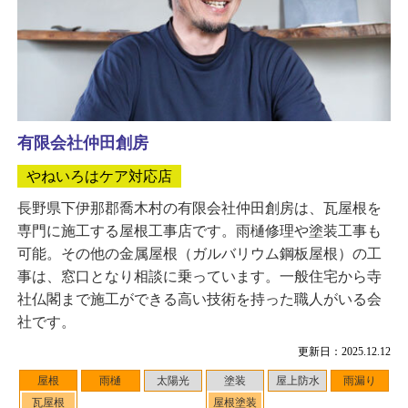
有限会社仲田創房
やねいろはケア対応店
長野県下伊那郡喬木村の有限会社仲田創房は、瓦屋根を
専門に施工する屋根工事店です。雨樋修理や塗装工事も
可能。その他の金属屋根（ガルバリウム鋼板屋根）の工
事は、窓口となり相談に乗っています。一般住宅から寺
社仏閣まで施工ができる高い技術を持った職人がいる会
社です。
更新日：2025.12.12
屋根
雨樋
太陽光
塗装
屋上防水
雨漏り
瓦屋根
屋根塗装