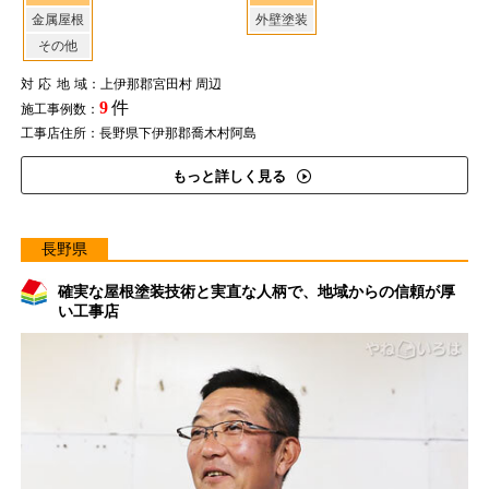
金属屋根
外壁塗装
その他
対応地域
：上伊那郡宮田村 周辺
9
件
施工事例数：
工事店住所：長野県下伊那郡喬木村阿島
もっと詳しく見る
長野県
確実な屋根塗装技術と実直な人柄で、地域からの信頼が厚
い工事店