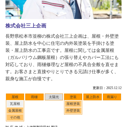
株式会社三上企画
長野県松本市並柳の株式会社三上企画は、屋根・外壁塗
装、屋上防水を中心に住宅の内外装塗装を手掛ける塗
装・屋上防水の工事店です。屋根に関しては金属屋根
（ガルバリウム鋼板屋根）の張り替えやカバー工法にも
対応しており、雨樋修理など屋根の不具合全般を直せま
す。お客さまと直接やりとりできる元請け仕事が多く、
親身な施工が自慢です。
更新日：2025.12.12
屋根
雨樋
太陽光
塗装
屋上防水
雨漏り
瓦屋根
屋根塗装
金属屋根
外壁塗装
その他