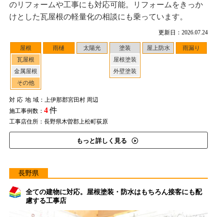
のリフォームや工事にも対応可能。リフォームをきっか
けとした瓦屋根の軽量化の相談にも乗っています。
更新日：2026.07.24
屋根
雨樋
太陽光
塗装
屋上防水
雨漏り
瓦屋根
屋根塗装
金属屋根
外壁塗装
その他
対応地域
：上伊那郡宮田村 周辺
4
件
施工事例数：
工事店住所：長野県木曽郡上松町荻原
もっと詳しく見る
長野県
全ての建物に対応。屋根塗装・防水はもちろん接客にも配
慮する工事店