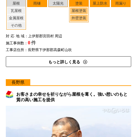
屋根
雨樋
太陽光
塗装
屋上防水
雨漏り
瓦屋根
屋根塗装
金属屋根
外壁塗装
その他
対応地域
：上伊那郡宮田村 周辺
0
件
施工事例数：
工事店住所：長野県下伊那郡高森町山吹
もっと詳しく見る
長野県
お客さまの幸せを祈りながら屋根を葺く。強い想いのもと
質の高い施工を提供