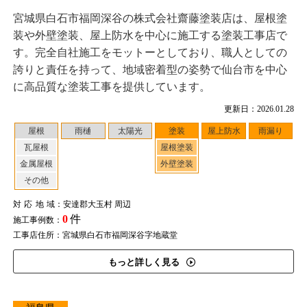
宮城県白石市福岡深谷の株式会社齋藤塗装店は、屋根塗
装や外壁塗装、屋上防水を中心に施工する塗装工事店で
す。完全自社施工をモットーとしており、職人としての
誇りと責任を持って、地域密着型の姿勢で仙台市を中心
に高品質な塗装工事を提供しています。
更新日：2026.01.28
屋根
雨樋
太陽光
塗装
屋上防水
雨漏り
瓦屋根
屋根塗装
金属屋根
外壁塗装
その他
対応地域
：安達郡大玉村 周辺
0
件
施工事例数：
工事店住所：宮城県白石市福岡深谷字地蔵堂
もっと詳しく見る