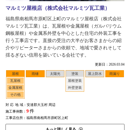
マルミツ屋根店（株式会社マルミツ瓦工業）
福島県南相馬市原町区上町のマルミツ屋根店（株式会社
マルミツ瓦工業）は、瓦屋根や金属屋根（ガルバリウム
鋼板屋根）や金属系外壁を中心とした住宅の外装工事を
行う工事店です。直接の受注の大半がお客さまからの紹
介やリピーターさまからの依頼で、地域で愛されそして
揺るぎない信用を築いている会社です。
更新日：2026.03.04
屋根
雨樋
太陽光
塗装
屋上防水
雨漏り
瓦屋根
屋根塗装
金属屋根
外壁塗装
その他
対応地域
：安達郡大玉村 周辺
9
件
施工事例数：
工事店住所：福島県南相馬市原町区上町
もっと詳しく見る