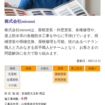
株式会社mizumi
株式会社mizumiは、屋根塗装・外壁塗装、各種修理や、
屋上防水等の各種防水工事を中心に手掛けています。雨
樋塗装や雨樋交換、屋根修理も可能。技のあるベテラン
職人と力みなぎる若手職人がチームとなり、お客さまの
問題解決に全力で取り組みます。
更新日：2025.12.12
屋根
雨樋
太陽光
塗装
屋上防水
雨漏り
瓦屋根
屋根塗装
金属屋根
外壁塗装
その他
対応地域
：安達郡大玉村 周辺
0
件
施工事例数：
工事店住所：山形県米沢市中田町