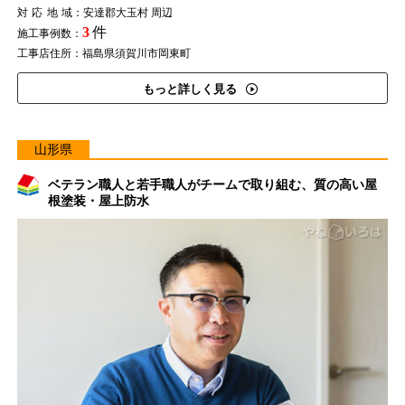
対応地域
：安達郡大玉村 周辺
3
件
施工事例数：
工事店住所：福島県須賀川市岡東町
もっと詳しく見る
山形県
ベテラン職人と若手職人がチームで取り組む、質の高い屋
根塗装・屋上防水