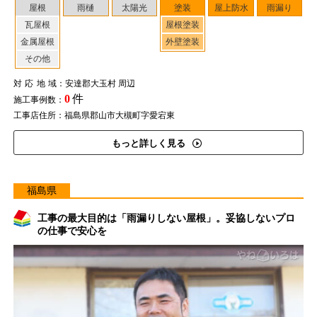
屋根
雨樋
太陽光
塗装
屋上防水
雨漏り
瓦屋根
屋根塗装
金属屋根
外壁塗装
その他
対応地域
：安達郡大玉村 周辺
0
件
施工事例数：
工事店住所：福島県郡山市大槻町字愛宕東
もっと詳しく見る
福島県
工事の最大目的は「雨漏りしない屋根」。妥協しないプロ
の仕事で安心を