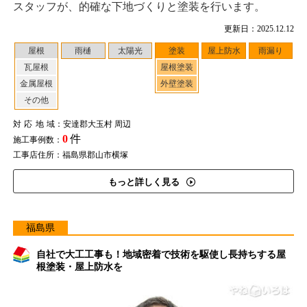
スタッフが、的確な下地づくりと塗装を行います。
更新日：2025.12.12
屋根
雨樋
太陽光
塗装
屋上防水
雨漏り
瓦屋根
屋根塗装
金属屋根
外壁塗装
その他
対応地域
：安達郡大玉村 周辺
0
件
施工事例数：
工事店住所：福島県郡山市横塚
もっと詳しく見る
福島県
自社で大工工事も！地域密着で技術を駆使し長持ちする屋
根塗装・屋上防水を