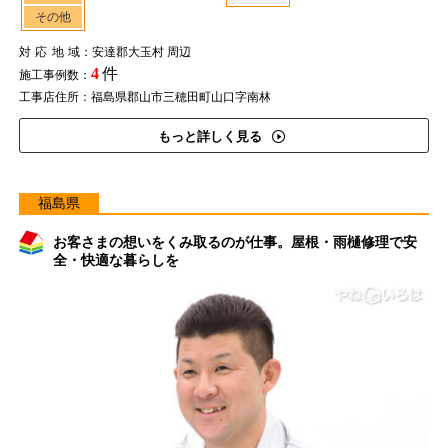
その他
対応地域
：安達郡大玉村 周辺
4
件
施工事例数：
工事店住所：福島県郡山市三穂田町山口字南林
もっと詳しく見る
福島県
お客さまの想いをくみ取るのが仕事。屋根・雨樋修理で安
全・快適な暮らしを