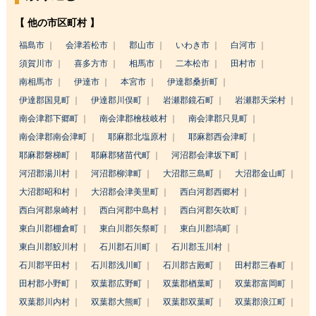
【 他の市区町村 】
福島市
会津若松市
郡山市
いわき市
白河市
須賀川市
喜多方市
相馬市
二本松市
田村市
南相馬市
伊達市
本宮市
伊達郡桑折町
伊達郡国見町
伊達郡川俣町
岩瀬郡鏡石町
岩瀬郡天栄村
南会津郡下郷町
南会津郡檜枝岐村
南会津郡只見町
南会津郡南会津町
耶麻郡北塩原村
耶麻郡西会津町
耶麻郡磐梯町
耶麻郡猪苗代町
河沼郡会津坂下町
河沼郡湯川村
河沼郡柳津町
大沼郡三島町
大沼郡金山町
大沼郡昭和村
大沼郡会津美里町
西白河郡西郷村
西白河郡泉崎村
西白河郡中島村
西白河郡矢吹町
東白川郡棚倉町
東白川郡矢祭町
東白川郡塙町
東白川郡鮫川村
石川郡石川町
石川郡玉川村
石川郡平田村
石川郡浅川町
石川郡古殿町
田村郡三春町
田村郡小野町
双葉郡広野町
双葉郡楢葉町
双葉郡富岡町
双葉郡川内村
双葉郡大熊町
双葉郡双葉町
双葉郡浪江町