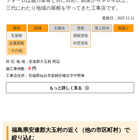
フォームは協力業者と共に対応。創業から９０年以上、
三代にわたり地域の屋根を守ってきた工事店です。
更新日：2025.12.12
屋根
雨樋
太陽光
塗装
屋上防水
雨漏り
瓦屋根
屋根塗装
金属屋根
外壁塗装
その他
対応地域
：安達郡大玉村 周辺
6
件
施工事例数：
工事店住所：宮城県仙台市若林区種次字中野東
もっと詳しく見る
福島県安達郡大玉村の近く（他の市区町村）で
絞り込む