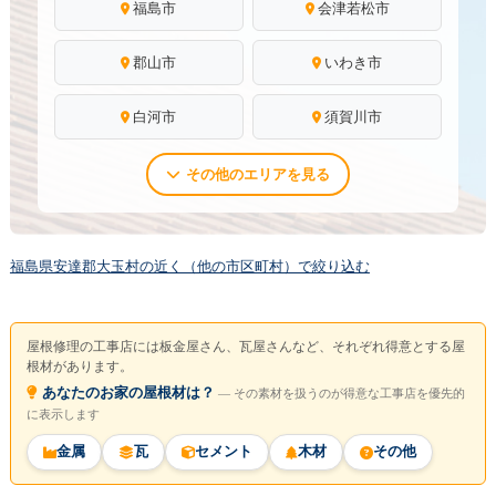
福島市
会津若松市
郡山市
いわき市
白河市
須賀川市
その他のエリアを見る
福島県安達郡大玉村の近く（他の市区町村）で絞り込む
屋根修理の工事店には板金屋さん、瓦屋さんなど、それぞれ得意とする屋
根材があります。
あなたのお家の屋根材は？
― その素材を扱うのが得意な工事店を優先的
に表示します
金属
瓦
セメント
木材
その他