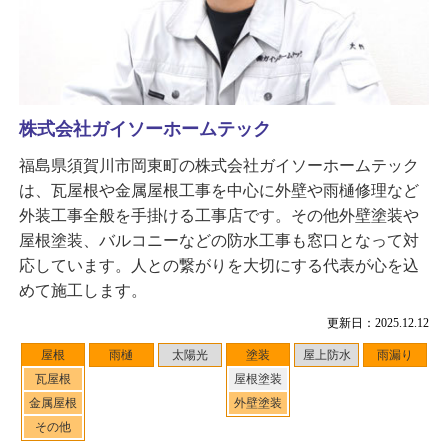
株式会社ガイソーホームテック
福島県須賀川市岡東町の株式会社ガイソーホームテック
は、瓦屋根や金属屋根工事を中心に外壁や雨樋修理など
外装工事全般を手掛ける工事店です。その他外壁塗装や
屋根塗装、バルコニーなどの防水工事も窓口となって対
応しています。人との繋がりを大切にする代表が心を込
めて施工します。
更新日：2025.12.12
屋根
雨樋
太陽光
塗装
屋上防水
雨漏り
瓦屋根
屋根塗装
金属屋根
外壁塗装
その他