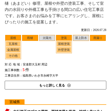
樋（あまどい）修理、屋根や外壁の塗装工事、そして室
内の水回りや外構工事も手掛ける間口の広い住宅工事店
です。お客さまのお悩みを丁寧にヒアリングし、屋根に
ぴったりの施工を提案します。
更新日：2026.07.28
屋根
雨樋
太陽光
塗装
屋上防水
雨漏り
瓦屋根
屋根塗装
金属屋根
外壁塗装
その他
対応地域
：安達郡大玉村 周辺
5
件
施工事例数：
工事店住所：福島県いわき市永崎字大平
もっと詳しく見る
宮城県