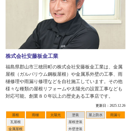
株式会社安藤板金工業
福島県郡山市三穂田町の株式会社安藤板金工業は、金属
屋根（ガルバリウム鋼板屋根）や金属系外壁の工事、雨
樋修理や雨漏り修理などを自社施工しています。その他
様々な種類の屋根リフォームや太陽光の設置工事なども
対応可能。創業８０年以上の歴史ある工事店です。
更新日：2025.12.26
屋根
雨樋
太陽光
塗装
屋上防水
雨漏り
瓦屋根
屋根塗装
金属屋根
外壁塗装