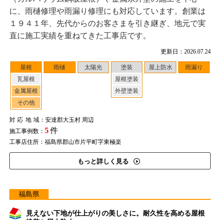
に、雨樋修理や雨漏り修理にも対応しています。創業は
１９４１年、先代からのお客さまを引き継ぎ、地元で実
直に施工実績を重ねてきた工事店です。
更新日：2026.07.24
屋根
雨樋
太陽光
塗装
屋上防水
雨漏り
瓦屋根
屋根塗装
金属屋根
外壁塗装
その他
対応地域
：安達郡大玉村 周辺
5
件
施工事例数：
工事店住所：福島県郡山市片平町字東極楽
もっと詳しく見る
福島県
見えない下地が仕上がりの美しさに。耐久性を高める屋根