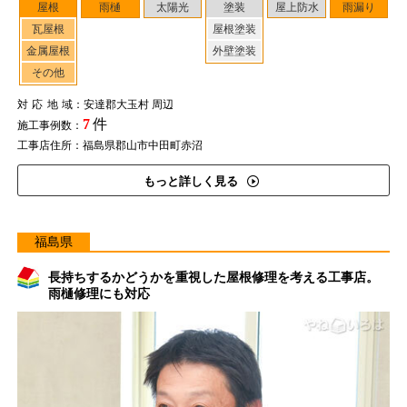
屋根
雨樋
太陽光
塗装
屋上防水
雨漏り
瓦屋根
屋根塗装
金属屋根
外壁塗装
その他
対応地域
：安達郡大玉村 周辺
7
件
施工事例数：
工事店住所：福島県郡山市中田町赤沼
もっと詳しく見る
福島県
長持ちするかどうかを重視した屋根修理を考える工事店。
雨樋修理にも対応