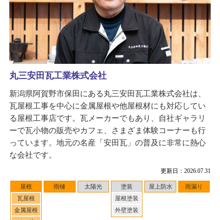
丸三安田瓦工業株式会社
新潟県阿賀野市保田にある丸三安田瓦工業株式会社は、
瓦屋根工事を中心に金属屋根や他屋根材にも対応してい
る屋根工事店です。瓦メーカーでもあり、自社ギャラリ
ーで瓦小物の販売やカフェ、さまざま体験コーナーも行
っています。地元の名産「安田瓦」の普及に非常に熱心
な会社です。
更新日：2026.07.31
屋根
雨樋
太陽光
塗装
屋上防水
雨漏り
瓦屋根
屋根塗装
金属屋根
外壁塗装