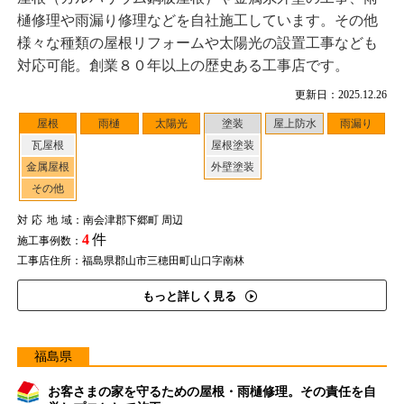
樋修理や雨漏り修理などを自社施工しています。その他
様々な種類の屋根リフォームや太陽光の設置工事なども
対応可能。創業８０年以上の歴史ある工事店です。
更新日：2025.12.26
屋根
雨樋
太陽光
塗装
屋上防水
雨漏り
瓦屋根
屋根塗装
金属屋根
外壁塗装
その他
対応地域
：南会津郡下郷町 周辺
4
件
施工事例数：
工事店住所：福島県郡山市三穂田町山口字南林
もっと詳しく見る
福島県
お客さまの家を守るための屋根・雨樋修理。その責任を自