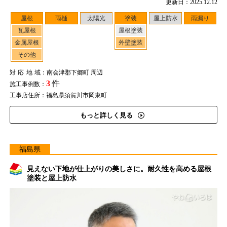
更新日：2025.12.12
屋根
雨樋
太陽光
塗装
屋上防水
雨漏り
瓦屋根
屋根塗装
金属屋根
外壁塗装
その他
対応地域
：南会津郡下郷町 周辺
3
件
施工事例数：
工事店住所：福島県須賀川市岡東町
もっと詳しく見る
福島県
見えない下地が仕上がりの美しさに。耐久性を高める屋根
塗装と屋上防水