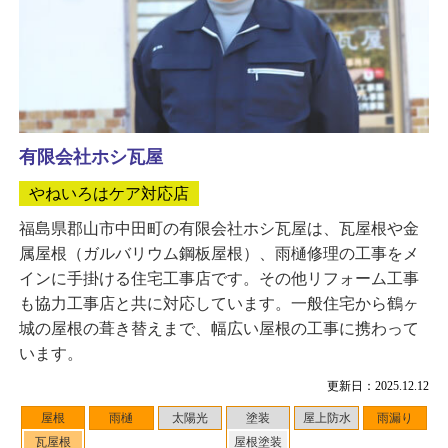
有限会社ホシ瓦屋
やねいろはケア対応店
福島県郡山市中田町の有限会社ホシ瓦屋は、瓦屋根や金
属屋根（ガルバリウム鋼板屋根）、雨樋修理の工事をメ
インに手掛ける住宅工事店です。その他リフォーム工事
も協力工事店と共に対応しています。一般住宅から鶴ヶ
城の屋根の葺き替えまで、幅広い屋根の工事に携わって
います。
更新日：2025.12.12
屋根
雨樋
太陽光
塗装
屋上防水
雨漏り
瓦屋根
屋根塗装