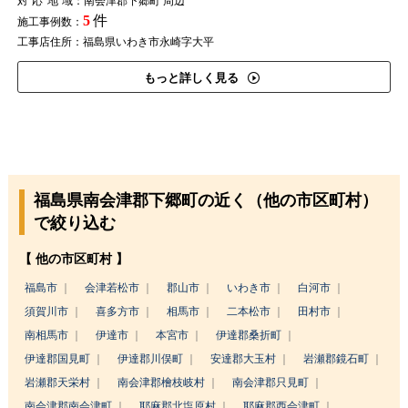
対応地域
：南会津郡下郷町 周辺
5
件
施工事例数：
工事店住所：福島県いわき市永崎字大平
もっと詳しく見る
福島県南会津郡下郷町の近く（他の市区町村）
で絞り込む
【 他の市区町村 】
福島市
会津若松市
郡山市
いわき市
白河市
須賀川市
喜多方市
相馬市
二本松市
田村市
南相馬市
伊達市
本宮市
伊達郡桑折町
伊達郡国見町
伊達郡川俣町
安達郡大玉村
岩瀬郡鏡石町
岩瀬郡天栄村
南会津郡檜枝岐村
南会津郡只見町
南会津郡南会津町
耶麻郡北塩原村
耶麻郡西会津町