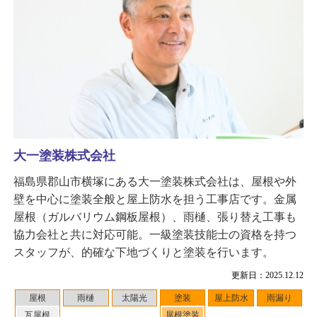
大一塗装株式会社
福島県郡山市横塚にある大一塗装株式会社は、屋根や外
壁を中心に塗装全般と屋上防水を担う工事店です。金属
屋根（ガルバリウム鋼板屋根）、雨樋、張り替え工事も
協力会社と共に対応可能。一級塗装技能士の資格を持つ
スタッフが、的確な下地づくりと塗装を行います。
更新日：2025.12.12
屋根
雨樋
太陽光
塗装
屋上防水
雨漏り
瓦屋根
屋根塗装