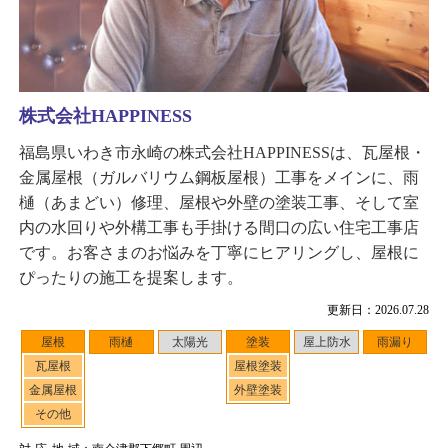
株式会社HAPPINESS
福島県いわき市永崎の株式会社HAPPINESSは、瓦屋根・
金属屋根（ガルバリウム鋼板屋根）工事をメインに、雨
樋（あまどい）修理、屋根や外壁の塗装工事、そして室
内の水回りや外構工事も手掛ける間口の広い住宅工事店
です。お客さまのお悩みを丁寧にヒアリングし、屋根に
ぴったりの施工を提案します。
更新日：2026.07.28
屋根
雨樋
太陽光
塗装
屋上防水
雨漏り
瓦屋根
屋根塗装
金属屋根
外壁塗装
その他