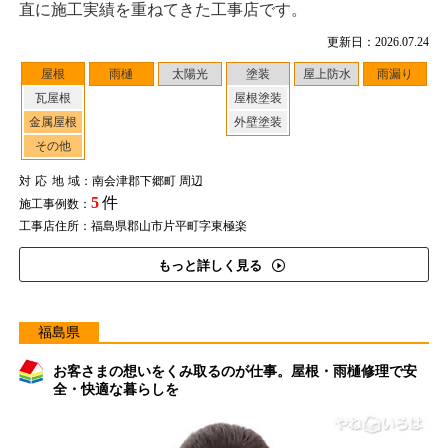
直に施工実績を重ねてきた工事店です。
更新日：2026.07.24
屋根
雨樋
太陽光
塗装
屋上防水
雨漏り
瓦屋根
屋根塗装
金属屋根
外壁塗装
その他
対応地域
：南会津郡下郷町 周辺
5
件
施工事例数：
工事店住所：福島県郡山市片平町字東極楽
もっと詳しく見る
福島県
お客さまの想いをくみ取るのが仕事。屋根・雨樋修理で安
全・快適な暮らしを