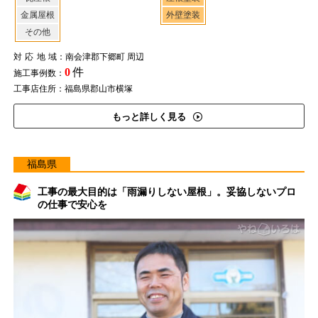
金属屋根
外壁塗装
その他
対応地域
：南会津郡下郷町 周辺
0
件
施工事例数：
工事店住所：福島県郡山市横塚
もっと詳しく見る
福島県
工事の最大目的は「雨漏りしない屋根」。妥協しないプロ
の仕事で安心を