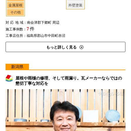
金属屋根
外壁塗装
その他
対応地域
：南会津郡下郷町 周辺
7
件
施工事例数：
工事店住所：福島県郡山市中田町赤沼
もっと詳しく見る
新潟県
屋根や雨樋の修理、そして雨漏り。瓦メーカーならではの
懇切丁寧な対応を