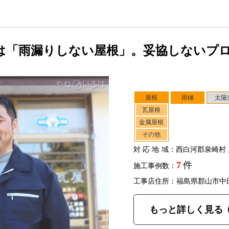
は「雨漏りしない屋根」。妥協しないプ
屋根
雨樋
太陽
瓦屋根
金属屋根
その他
対応地域
：西白河郡泉崎村 
7
件
施工事例数：
工事店住所：福島県郡山市中
もっと詳しく見る