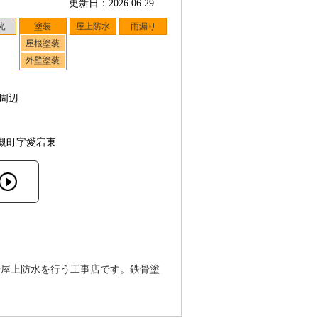
更新日：2026.06.29
光
塗装
屋上防水
雨漏り
屋根塗装
外壁塗装
周辺
槻町字愛宕東
や屋上防水を行う工事店です。鉄骨塗