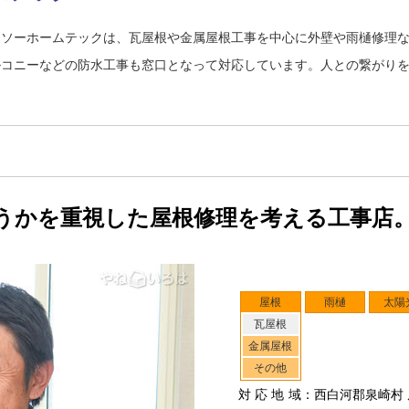
イソーホームテックは、瓦屋根や金属屋根工事を中心に外壁や雨樋修理
ルコニーなどの防水工事も窓口となって対応しています。人との繋がり
うかを重視した屋根修理を考える工事店
屋根
雨樋
太陽
瓦屋根
金属屋根
その他
対応地域
：西白河郡泉崎村 