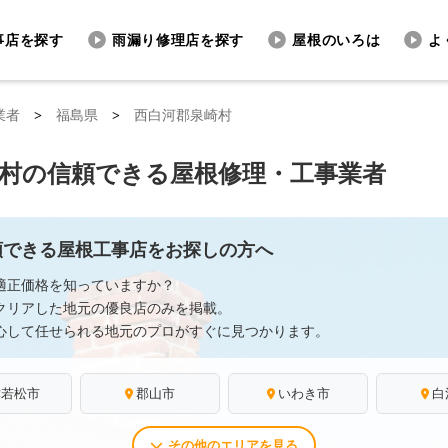
事店を探す
雨漏り修理店を探す
屋根のいろは
よ
業者
>
福島県
>
西白河郡泉崎村
村の信頼できる屋根修理・工事業者
頼できる屋根工事店をお探しの方へ
適正価格を知っていますか？
クリアした地元の優良店のみを掲載。
心して任せられる地元のプロがすぐに見つかります。
津若松市
郡山市
いわき市
白
その他のエリアを見る