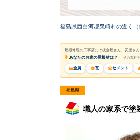
福島県西白河郡泉崎村の近く（
屋根修理の工事店には板金屋さん、瓦屋さん
あなたのお家の屋根材は？
― その素材
金属
瓦
セメント
福島県
職人の家系で塗