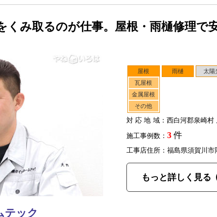
をくみ取るのが仕事。屋根・雨樋修理で
屋根
雨樋
太陽
瓦屋根
金属屋根
その他
対応地域
：西白河郡泉崎村 
3
件
施工事例数：
工事店住所：福島県須賀川市
もっと詳しく見る
ムテック