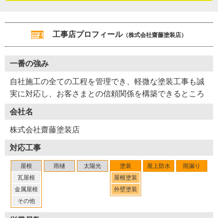
い頃の仕事には辛酸をなめるものもあり、その経験が自分
の技術や経営力を磨くバネになったと話していました。そ
宮城県白石市の屋根塗装工事の特性を尋ねました。白石市
のような苦労の中で得た技術力とスタッフだからこそ、齋
工事店プロフィール
（株式会社齋藤塗装店）
は雪が降る地域で、雪止め金具の設置部分に注意が必要で
藤さんは誇りをもっています。月並みですが、頼りがいの
す。雪止めは屋根に密着させて設置する器具ですが、わず
ある工事店、安定感のある工事店だと感じた取材でした。
かな隙間から水分が入り、そこから錆が進行しやすくなる
一番の強み
のです。屋根塗り替えの際は、錆を丁寧に除去して雪止め
（2025年10月取材）
自社施工の全ての工程を管理でき、軽微な塗装工事も誠
を交換し、それから塗り替えを行うことで、長持ちする屋
実に対応し、お客さまとの信頼関係を構築できるところ
根に仕上がります。
会社名
株式会社齋藤塗装店
対応工事
屋根
雨樋
太陽光
塗装
屋上防水
雨漏り
瓦屋根
屋根塗装
金属屋根
外壁塗装
その他
Y04-AZI
工事店番号