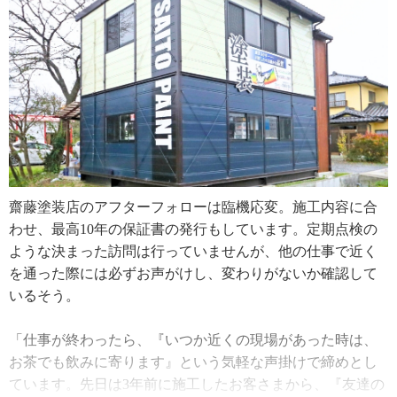
「周囲に不快感を与えないよう、汚れた格好に対しては特
に気を付けています。朝と帰り、お客さまに挨拶をする時
はきれいな服装に着替えてから行く、汚れたユニフォーム
でコンビニや飲食店に入らないように指導しています。現
場で仕事以外の無駄話をしないなど、マナーも大事です
ね」
お客さまからの問い合わせで多いのは、錆びてきた、塗り
齋藤塗装店のアフターフォローは臨機応変。施工内容に合
直したいという明確な不具合ではなく、「そろそろ塗装の
わせ、最高10年の保証書の発行もしています。定期点検の
時期なのかな」という半信半疑の質問スタイルだそう。齋
ような決まった訪問は行っていませんが、他の仕事で近く
藤さんはお客さまの疑問や不安を解決するために、屋根に
を通った際には必ずお声がけし、変わりがないか確認して
上がり点検を行います。
いるそう。
「塗り替え後10年以上経っているお客さまからの相談が多
「仕事が終わったら、『いつか近くの現場があった時は、
いです。家の外から見える低い位置に設置された屋根は軒
お茶でも飲みに寄ります』という気軽な声掛けで締めとし
先の下なのであまり傷まないんですが、上の方は常に紫外
ています。先日は3年前に施工したお客さまから、『友達の
線を浴びているため思ったよりも表面の劣化が進んでいま