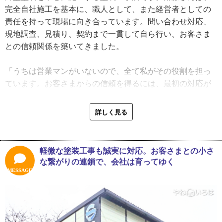
先代のお客さまより齋藤さんのお客さまが増えてきて、
完全自社施工を基本に、職人として、また経営者としての
2013年に代替わりしました。「私の代になってからは、一
責任を持って現場に向き合っています。問い合わせ対応、
般のお客さまから直接依頼を受けるスタイルに切り替え
現地調査、見積り、契約まで一貫して自ら行い、お客さま
て、ネット集客などの時代に合わせた戦略を取り入れてい
との信頼関係を築いてきました。
ます。昔の家は塗るところがたくさんあったんですが、今
の新築住宅は窯業系サイディングが主流で、塗装職人の出
「うちは営業マンがいないので、全て私がその役割を担っ
番はあまりありません。なので、これからはリフォームの
ています。お客さまからの信頼を得るには、最初の対応が
仕事をやっていかないといけない、そんな考えで受注の仕
大事です。契約前の現地調査では必ず屋根に上がり、目視
方をシフトチェンジしたんです」
で状態を確認します。ドローンを試してみたんですが、見
詳しく見る
たいところまで近づけるのは中々難しくて。細かい傷や釘
現在は仙台市を中心に施工を行っており、将来的には仙台
が抜けているのが確認しにくいので、やはり自分の目で見
市に支店を構えることも視野に入れています。「宮城県で1
ないとと思いました」
軽微な塗装工事も誠実に対応。お客さまとの小さ
番の塗装店を目指して、これからも技術と信頼を積み重ね
な繋がりの連鎖で、会社は育ってゆく
ていきたいです」と力強く語ってくれました。
また、齋藤さんは職人の身なりや現場での行動にも目を光
MESSAGE
らせています。清潔なユニフォームの着用、気持ちのよい
挨拶、喫煙する場合の配慮など、「常に齋藤塗装店のスタ
ッフである意識を忘れないように」と社員教育をしている
そうです。