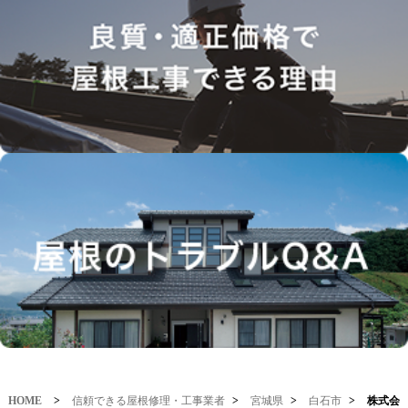
HOME
>
信頼できる屋根修理・工事業者
>
宮城県
>
白石市
>
株式会