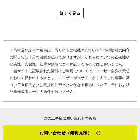
家を見てほしい』と依頼があったんですよ。お客さまの紹
す。錆が出始めるとそこから進んでいくので、早めの塗り
介や追加の工事も大歓迎なので、施工後も何かあれば気軽
詳しく見る
替えや屋根修理が有効とお伝えして、サンダーによる錆取
に連絡してください」
りの方法や耐久性の高い塗料の提案をします。ただ、高価
で性能の高い塗料を塗るのは簡単ですが、性能を最大限に
最後に「やねいろは」をご覧になっている、屋根塗装の劣
発揮させ、長持ちする屋根に仕上げるには、丁寧な下地処
化や雨漏り修理でお困りのお客さま、そして屋根リフォー
理が欠かせません。下地処理、下塗り、この選定を間違わ
ムや屋根修理を検討しているお客さまへメッセージです。
・当社及び記事作成者は、当サイトに掲載されている記事や情報の内容
ないことが大切だと、お客さまに説明しています」
に関しては十分な注意を払っておりますが、それらについての正確性や
確実性、安全性、効果や効能などを保証するものではございません。
「お問い合わせから施工まで、私が全て動きます。どんな
また、齋藤塗装店では防水塗装も可能です。紫外線でベラ
・当サイトに記載された情報のご利用については、ユーザー自身の責任
作業も自社施工であることが齋藤塗装店の強みです。小さ
ンダ防水層が傷み、トップコートが薄くなると防水層の下
において行われるものとし、ユーザーが当サイトから入手した情報に基
な工事でも遠慮なくご相談ください。犬小屋1つ、棚1枚の
地が顔を出します。雨漏りや水漏れの原因になるため、現
づいて直接的または間接的に被ったいかなる損害について、当社および
塗装でも伺います。そうした小さな仕事から信頼が生ま
記事作成者は一切の責任を負いません。
地調査の際には防水層の劣化を丹念に確認し、必要に応じ
れ、次のご依頼につながることもあります。工事の大小に
てトップコートの施工をします。
関係なく、誠実に対応しますので、ぜひ気軽に声をかけて
ください」
「外壁塗装や屋根塗装の際には、必ず防水も見積りに入れ
この工事店に問い合わせてみる
ています。防水層が劣化すると、雨漏り修理や下地の作り
齋藤さんはスタッフに「宮城県で1番の塗装技術だというプ
直しが必要になり高額な工事になるため、紫外線で防水層
お問い合わせ（無料見積）
ライドをもって仕事をしてほしい」と伝えているそう。若
が傷む前に保護することが大切なんです」