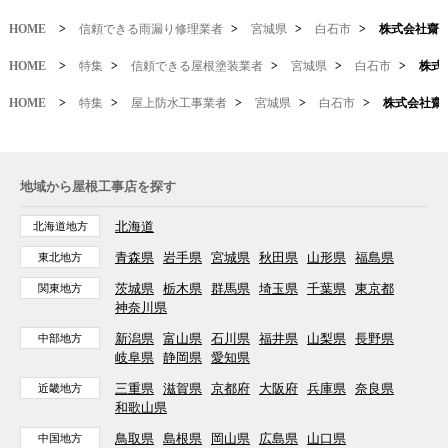
HOME
>
信頼できる雨漏り修理業者
>
宮城県
>
白石市
>
株式会社齋
HOME
>
特集
>
信頼できる屋根塗装業者
>
宮城県
>
白石市
>
株式
HOME
>
特集
>
屋上防水工事業者
>
宮城県
>
白石市
>
株式会社齋
地域から屋根工事店を探す
北海道
北海道地方
青森県
岩手県
宮城県
秋田県
山形県
福島県
東北地方
茨城県
栃木県
群馬県
埼玉県
千葉県
東京都
関東地方
神奈川県
新潟県
富山県
石川県
福井県
山梨県
長野県
中部地方
岐阜県
静岡県
愛知県
三重県
滋賀県
京都府
大阪府
兵庫県
奈良県
近畿地方
和歌山県
鳥取県
島根県
岡山県
広島県
山口県
中国地方