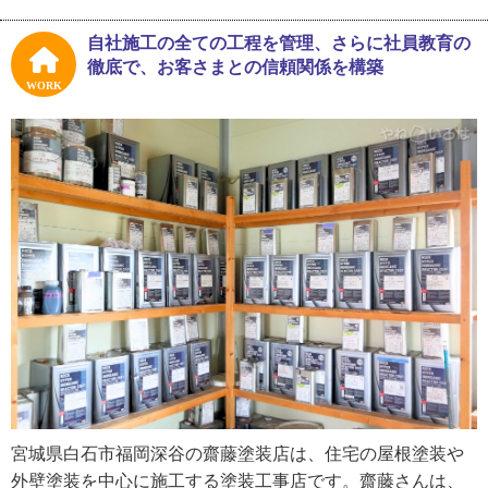
に入社したんですが、最初は仙台の塗装会社で修業をした
んです。他で働いて、父や父の会社にいた職人さんはすご
自社施工の全ての工程を管理、さらに社員教育の
く技術が高かったんだと気が付きましたね。そこでは、負
徹底で、お客さまとの信頼関係を構築
けず嫌いの性格もあって他の職人を早く追い越してやる！
WORK
というハングリー精神で仕事をしていました。他には橋梁
塗装もやったんですよ。建築塗装とは違う技術も勉強しな
がら、8年ほど外の塗装会社で仕事をしたんです」
27歳の時、お父さんから「人手が足りないから戻ってこな
いか」と声をかけられ、再び齋藤塗装店で働くように。現
場の仕事だけではなく、見積もり作成や仕入れ先の見直し
など、会社の改革にも取り組みました。
「父の会社は昔ながらのやり方で、材料の選び方も古かっ
たんです。私が戻ってからは、メーカーの勉強会に参加し
たり、仕入れ先を変えたりして、会社の体制を一新しまし
た」
宮城県白石市福岡深谷の齋藤塗装店は、住宅の屋根塗装や
外壁塗装を中心に施工する塗装工事店です。齋藤さんは、