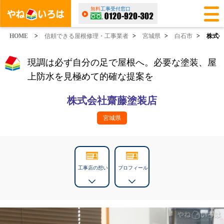
無料
工事受付窓口
HOME
>
信頼できる屋根修理・工事業者
>
宮城県
>
白石市
>
株式
現調は必ず自分の足で屋根へ。必要な塗装、屋
上防水を見極めて的確な提案を
株式会社齋藤塗装店
宮城県
工事店の想い
プロフィール