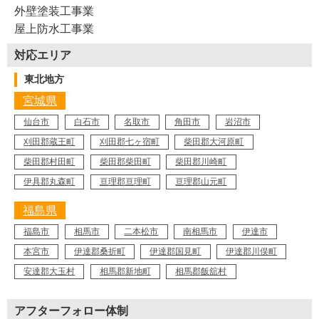
外壁塗装工事業
屋上防水工事業
対応エリア
東北地方
宮城県
仙台市
白石市
名取市
角田市
岩沼市
刈田郡蔵王町
刈田郡七ヶ宿町
柴田郡大河原町
柴田郡村田町
柴田郡柴田町
柴田郡川崎町
伊具郡丸森町
亘理郡亘理町
亘理郡山元町
福島県
福島市
相馬市
二本松市
南相馬市
伊達市
本宮市
伊達郡桑折町
伊達郡国見町
伊達郡川俣町
安達郡大玉村
相馬郡新地町
相馬郡飯舘村
アフターフォロー体制