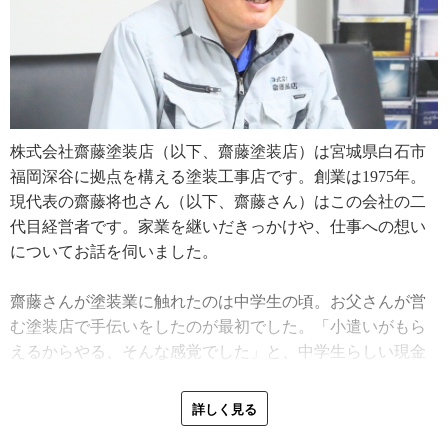
株式会社齋藤塗装店（以下、齋藤塗装店）は宮城県白石市
福岡深谷に拠点を構える塗装工事店です。創業は1975年。
現代表の齋藤将也さん（以下、齋藤さん）はこの会社の二
代目経営者です。家業を継いだきっかけや、仕事への想い
についてお話を伺いました。
齋藤さんが塗装業に触れたのは中学生の頃。お父さんが営
む塗装店で手伝いをしたのが最初でした。「小遣いがもら
えるからやる、そんな感覚でした」と、中学生らしい現金
さを懐かしそうに振り返ります。
詳しく見る
「高校卒業後、すぐに塗装をやり始めました。齋藤塗装店