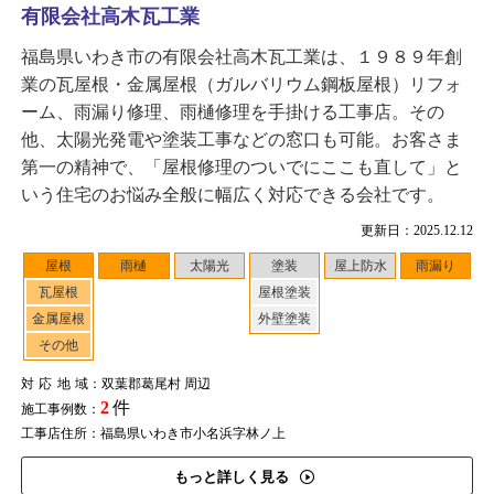
有限会社高木瓦工業
福島県いわき市の有限会社高木瓦工業は、１９８９年創
業の瓦屋根・金属屋根（ガルバリウム鋼板屋根）リフォ
ーム、雨漏り修理、雨樋修理を手掛ける工事店。その
他、太陽光発電や塗装工事などの窓口も可能。お客さま
第一の精神で、「屋根修理のついでにここも直して」と
いう住宅のお悩み全般に幅広く対応できる会社です。
更新日：2025.12.12
屋根
雨樋
太陽光
塗装
屋上防水
雨漏り
瓦屋根
屋根塗装
金属屋根
外壁塗装
その他
対応地域
：双葉郡葛尾村 周辺
2
件
施工事例数：
工事店住所：福島県いわき市小名浜字林ノ上
もっと詳しく見る