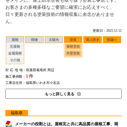
をメインに、屋上防水塗装も取り扱う塗装工事店です。
お客さまの多種多様なご要望に確実にお応えすべく、
日々更新される塗装技術の情報収集に余念がありませ
ん。
更新日：2025.12.12
屋根
雨樋
太陽光
塗装
屋上防水
雨漏り
瓦屋根
屋根塗装
金属屋根
外壁塗装
その他
対応地域
：双葉郡葛尾村 周辺
1
件
施工事例数：
工事店住所：福島県いわき市小名浜
もっと詳しく見る
福島県
メーカーの役割とは。屋根瓦と共に高品質の屋根工事、雨