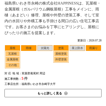
福島県いわき市永崎の株式会社HAPPINESSは、瓦屋根・
金属屋根（ガルバリウム鋼板屋根）工事をメインに、雨
樋（あまどい）修理、屋根や外壁の塗装工事、そして室
内の水回りや外構工事も手掛ける間口の広い住宅工事店
です。お客さまのお悩みを丁寧にヒアリングし、屋根に
ぴったりの施工を提案します。
更新日：2026.07.28
屋根
雨樋
太陽光
塗装
屋上防水
雨漏り
瓦屋根
屋根塗装
金属屋根
外壁塗装
その他
対応地域
：双葉郡葛尾村 周辺
5
件
施工事例数：
工事店住所：福島県いわき市永崎字大平
もっと詳しく見る