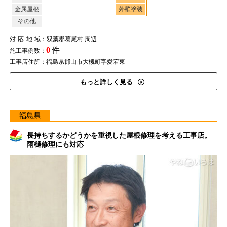
金属屋根
外壁塗装
その他
対応地域
：双葉郡葛尾村 周辺
0
件
施工事例数：
工事店住所：福島県郡山市大槻町字愛宕東
もっと詳しく見る
福島県
長持ちするかどうかを重視した屋根修理を考える工事店。
雨樋修理にも対応