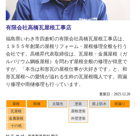
有限会社高橋瓦屋根工事店
福島県いわき市四倉町の有限会社高橋瓦屋根工事店は、
１９５５年創業の屋根リフォーム・屋根修理全般を行う
会社です。高橋昇代表取締役は、瓦屋根・金属屋根（ガ
ルバリウム鋼板屋根）を問わず屋根全般の修理が得意で
すが、「本当は和形瓦の屋根仕事が大好きです」と、和
形瓦屋根への愛情が溢れる生粋の瓦屋根職人です。雨漏
り修理や雨樋修理も行っています。
更新日：2025.12.26
屋根
雨樋
太陽光
塗装
屋上防水
雨漏り
瓦屋根
屋根塗装
金属屋根
外壁塗装
その他