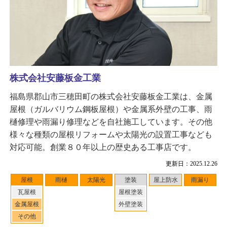
株式会社安藤板金工業
福島県郡山市三穂田町の株式会社安藤板金工業は、金属
屋根（ガルバリウム鋼板屋根）や金属系外壁の工事、雨
樋修理や雨漏り修理などを自社施工しています。その他
様々な種類の屋根リフォームや太陽光の設置工事なども
対応可能。創業８０年以上の歴史ある工事店です。
更新日：2025.12.26
屋根
雨樋
太陽光
塗装
屋上防水
雨漏り
瓦屋根
屋根塗装
金属屋根
外壁塗装
その他