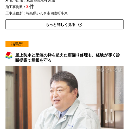
対応地域
：双葉郡葛尾村 周辺
2
件
施工事例数：
工事店住所：福島県いわき市四倉町字東
もっと詳しく見る
福島県
屋上防水と塗装の枠を超えた雨漏り修理も。経験が導く診
断提案で屋根を守る