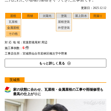
更新日：2025.12.12
屋根
雨樋
太陽光
塗装
屋上防水
雨漏り
瓦屋根
屋根塗装
金属屋根
外壁塗装
その他
対応地域
：双葉郡葛尾村 周辺
6
件
施工事例数：
工事店住所：宮城県仙台市若林区種次字中野東
もっと詳しく見る
茨城県
家の状態に合わせ、瓦屋根・金属屋根の工事や雨樋修理も
最高の仕上がりに