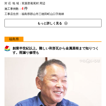
対応地域
：双葉郡葛尾村 周辺
4
件
施工事例数：
工事店住所：福島県郡山市三穂田町山口字南林
もっと詳しく見る
福島県
創業半世紀以上。難しい和形瓦から金属屋根まで知りつく
す。雨漏り修理も