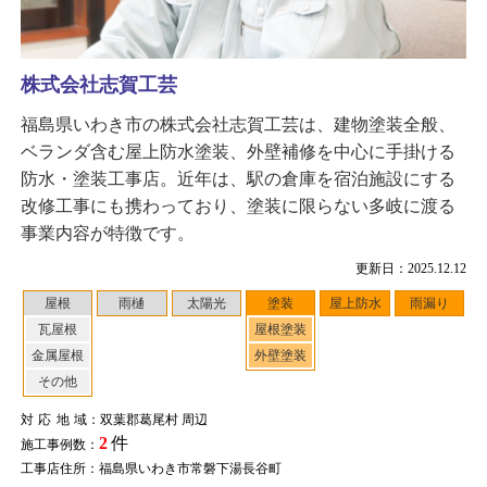
株式会社志賀工芸
福島県いわき市の株式会社志賀工芸は、建物塗装全般、
ベランダ含む屋上防水塗装、外壁補修を中心に手掛ける
防水・塗装工事店。近年は、駅の倉庫を宿泊施設にする
改修工事にも携わっており、塗装に限らない多岐に渡る
事業内容が特徴です。
更新日：2025.12.12
屋根
雨樋
太陽光
塗装
屋上防水
雨漏り
瓦屋根
屋根塗装
金属屋根
外壁塗装
その他
対応地域
：双葉郡葛尾村 周辺
2
件
施工事例数：
工事店住所：福島県いわき市常磐下湯長谷町