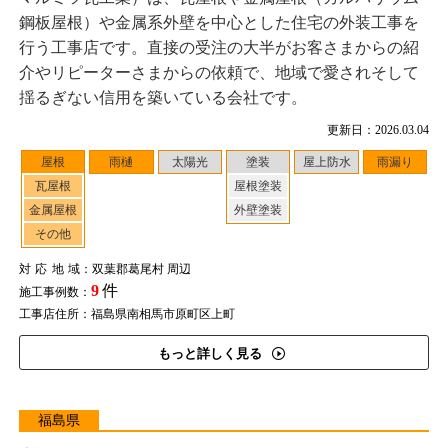
鋼板屋根）や金属系外壁を中心とした住宅の外装工事を
行う工事店です。直接の受注の大半がお客さまからの紹
介やリピーターさまからの依頼で、地域で愛されそして
揺るぎない信用を築いている会社です。
更新日：2026.03.04
屋根
雨樋
太陽光
塗装
屋上防水
雨漏り
瓦屋根
屋根塗装
金属屋根
外壁塗装
その他
対応地域
：双葉郡葛尾村 周辺
9
件
施工事例数：
工事店住所：福島県南相馬市原町区上町
もっと詳しく見る
福島県