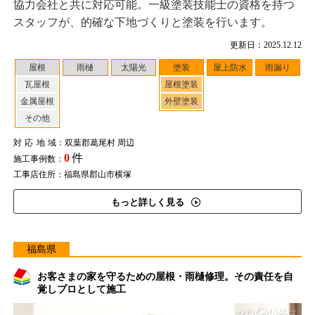
協力会社と共に対応可能。一級塗装技能士の資格を持つ
スタッフが、的確な下地づくりと塗装を行います。
更新日：2025.12.12
屋根
雨樋
太陽光
塗装
屋上防水
雨漏り
瓦屋根
屋根塗装
金属屋根
外壁塗装
その他
対応地域
：双葉郡葛尾村 周辺
0
件
施工事例数：
工事店住所：福島県郡山市横塚
もっと詳しく見る
福島県
お客さまの家を守るための屋根・雨樋修理。その責任を自
覚しプロとして施工