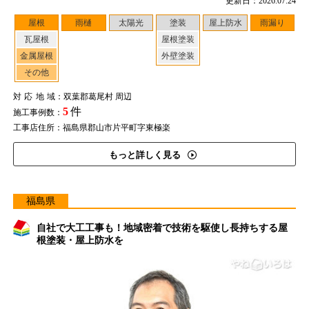
更新日：2026.07.24
屋根
雨樋
太陽光
塗装
屋上防水
雨漏り
瓦屋根
屋根塗装
金属屋根
外壁塗装
その他
対応地域
：双葉郡葛尾村 周辺
5
件
施工事例数：
工事店住所：福島県郡山市片平町字東極楽
もっと詳しく見る
福島県
自社で大工工事も！地域密着で技術を駆使し長持ちする屋
根塗装・屋上防水を