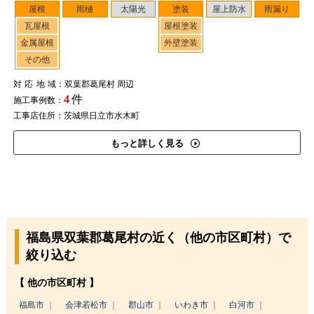
屋根
雨樋
太陽光
塗装
屋上防水
雨漏り
瓦屋根
屋根塗装
金属屋根
外壁塗装
その他
対応地域
：双葉郡葛尾村 周辺
4
件
施工事例数：
工事店住所：茨城県日立市水木町
もっと詳しく見る
福島県双葉郡葛尾村の近く（他の市区町村）で
絞り込む
【 他の市区町村 】
福島市
会津若松市
郡山市
いわき市
白河市