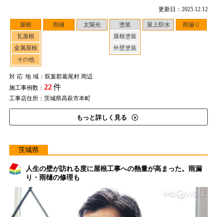
更新日：2025.12.12
屋根
雨樋
太陽光
塗装
屋上防水
雨漏り
瓦屋根
屋根塗装
金属屋根
外壁塗装
その他
対応地域
：双葉郡葛尾村 周辺
22
件
施工事例数：
工事店住所：茨城県高萩市本町
もっと詳しく見る
茨城県
人生の壁が訪れる度に屋根工事への熱量が高まった。雨漏
り・雨樋の修理も