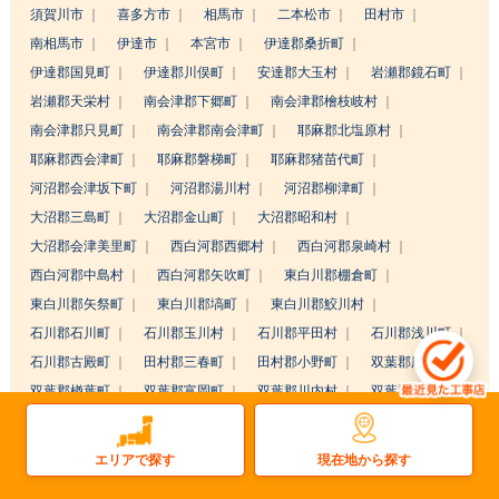
須賀川市
喜多方市
相馬市
二本松市
田村市
南相馬市
伊達市
本宮市
伊達郡桑折町
伊達郡国見町
伊達郡川俣町
安達郡大玉村
岩瀬郡鏡石町
岩瀬郡天栄村
南会津郡下郷町
南会津郡檜枝岐村
南会津郡只見町
南会津郡南会津町
耶麻郡北塩原村
耶麻郡西会津町
耶麻郡磐梯町
耶麻郡猪苗代町
河沼郡会津坂下町
河沼郡湯川村
河沼郡柳津町
大沼郡三島町
大沼郡金山町
大沼郡昭和村
大沼郡会津美里町
西白河郡西郷村
西白河郡泉崎村
西白河郡中島村
西白河郡矢吹町
東白川郡棚倉町
東白川郡矢祭町
東白川郡塙町
東白川郡鮫川村
石川郡石川町
石川郡玉川村
石川郡平田村
石川郡浅川町
石川郡古殿町
田村郡三春町
田村郡小野町
双葉郡広野町
双葉郡楢葉町
双葉郡富岡町
双葉郡川内村
双葉郡大熊町
双葉郡双葉町
双葉郡浪江町
相馬郡新地町
相馬郡飯舘村
現在地から探す
エリアで探す