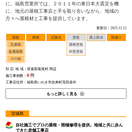
に。福島営業所では、２０１１年の東日本大震災を機
に、地元の屋根工事店と手を取り合いながら、地域の
方々へ屋根材と工事を提供しています。
更新日：2025.12.12
屋根
雨樋
太陽光
塗装
屋上防水
雨漏り
瓦屋根
屋根塗装
金属屋根
外壁塗装
その他
対応地域
：双葉郡葛尾村 周辺
0
件
施工事例数：
工事店住所：福島県いわき市勿来町窪田道作
もっと詳しく見る
宮城県
自社施工でプロの屋根・雨樋修理を提供。地域と共に歩ん
できた老舗工事店