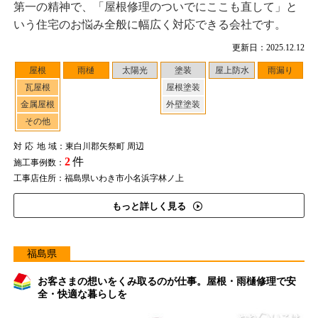
第一の精神で、「屋根修理のついでにここも直して」と
いう住宅のお悩み全般に幅広く対応できる会社です。
更新日：2025.12.12
屋根
雨樋
太陽光
塗装
屋上防水
雨漏り
瓦屋根
屋根塗装
金属屋根
外壁塗装
その他
対応地域
：東白川郡矢祭町 周辺
2
件
施工事例数：
工事店住所：福島県いわき市小名浜字林ノ上
もっと詳しく見る
福島県
お客さまの想いをくみ取るのが仕事。屋根・雨樋修理で安
全・快適な暮らしを