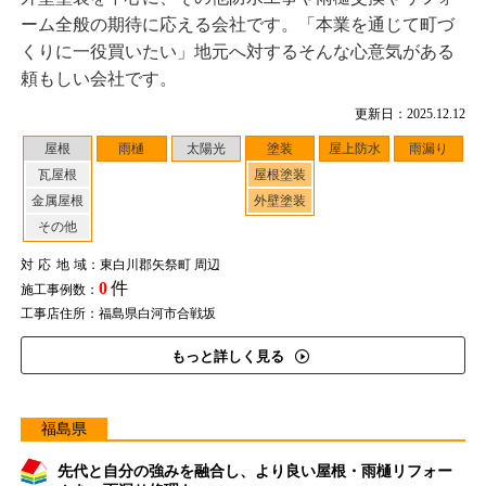
ーム全般の期待に応える会社です。「本業を通じて町づ
くりに一役買いたい」地元へ対するそんな心意気がある
頼もしい会社です。
更新日：2025.12.12
屋根
雨樋
太陽光
塗装
屋上防水
雨漏り
瓦屋根
屋根塗装
金属屋根
外壁塗装
その他
対応地域
：東白川郡矢祭町 周辺
0
件
施工事例数：
工事店住所：福島県白河市合戦坂
もっと詳しく見る
福島県
先代と自分の強みを融合し、より良い屋根・雨樋リフォー