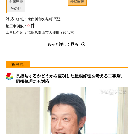
金属屋根
外壁塗装
その他
対応地域
：東白川郡矢祭町 周辺
0
件
施工事例数：
工事店住所：福島県郡山市大槻町字愛宕東
もっと詳しく見る
福島県
長持ちするかどうかを重視した屋根修理を考える工事店。
雨樋修理にも対応