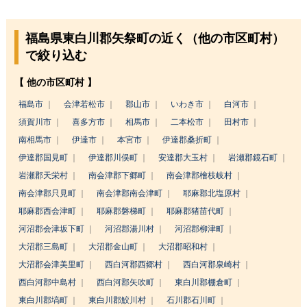
福島県東白川郡矢祭町の近く（他の市区町村）
で絞り込む
【 他の市区町村 】
福島市
会津若松市
郡山市
いわき市
白河市
須賀川市
喜多方市
相馬市
二本松市
田村市
南相馬市
伊達市
本宮市
伊達郡桑折町
伊達郡国見町
伊達郡川俣町
安達郡大玉村
岩瀬郡鏡石町
岩瀬郡天栄村
南会津郡下郷町
南会津郡檜枝岐村
南会津郡只見町
南会津郡南会津町
耶麻郡北塩原村
耶麻郡西会津町
耶麻郡磐梯町
耶麻郡猪苗代町
河沼郡会津坂下町
河沼郡湯川村
河沼郡柳津町
大沼郡三島町
大沼郡金山町
大沼郡昭和村
大沼郡会津美里町
西白河郡西郷村
西白河郡泉崎村
西白河郡中島村
西白河郡矢吹町
東白川郡棚倉町
東白川郡塙町
東白川郡鮫川村
石川郡石川町