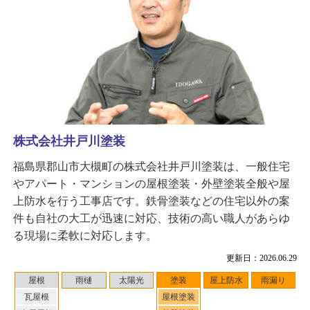
株式会社井戸川塗装
福島県郡山市大槻町の株式会社井戸川塗装は、一般住宅
やアパート・マンションの屋根塗装・外壁塗装全般や屋
上防水を行う工事店です。鉄骨塗装などの住宅以外の案
件も自社の大工が迅速に対応、技術の高い職人があらゆ
る現場に柔軟に対応します。
更新日：2026.06.29
屋根
雨樋
太陽光
塗装
屋上防水
雨漏り
瓦屋根
屋根塗装