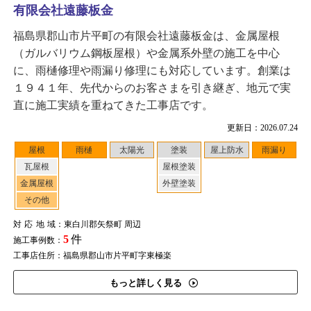
有限会社遠藤板金
福島県郡山市片平町の有限会社遠藤板金は、金属屋根
（ガルバリウム鋼板屋根）や金属系外壁の施工を中心
に、雨樋修理や雨漏り修理にも対応しています。創業は
１９４１年、先代からのお客さまを引き継ぎ、地元で実
直に施工実績を重ねてきた工事店です。
更新日：2026.07.24
屋根
雨樋
太陽光
塗装
屋上防水
雨漏り
瓦屋根
屋根塗装
金属屋根
外壁塗装
その他
対応地域
：東白川郡矢祭町 周辺
5
件
施工事例数：
工事店住所：福島県郡山市片平町字東極楽
もっと詳しく見る