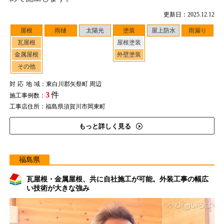
更新日：2025.12.12
屋根
雨樋
太陽光
塗装
屋上防水
雨漏り
瓦屋根
屋根塗装
金属屋根
外壁塗装
その他
対応地域
：東白川郡矢祭町 周辺
3
件
施工事例数：
工事店住所：福島県須賀川市岡東町
もっと詳しく見る
福島県
瓦屋根・金属屋根、共に自社施工が可能。外装工事の幅広
い技術が大きな強み