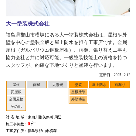
大一塗装株式会社
福島県郡山市横塚にある大一塗装株式会社は、屋根や外
壁を中心に塗装全般と屋上防水を担う工事店です。金属
屋根（ガルバリウム鋼板屋根）、雨樋、張り替え工事も
協力会社と共に対応可能。一級塗装技能士の資格を持つ
スタッフが、的確な下地づくりと塗装を行います。
更新日：2025.12.12
屋根
雨樋
太陽光
塗装
屋上防水
雨漏り
瓦屋根
屋根塗装
金属屋根
外壁塗装
その他
対応地域
：東白川郡矢祭町 周辺
0
件
施工事例数：
工事店住所：福島県郡山市横塚