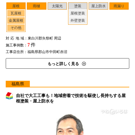
屋根
雨樋
太陽光
塗装
屋上防水
雨漏り
瓦屋根
屋根塗装
金属屋根
外壁塗装
その他
対応地域
：東白川郡矢祭町 周辺
7
件
施工事例数：
工事店住所：福島県郡山市中田町赤沼
もっと詳しく見る
福島県
自社で大工工事も！地域密着で技術を駆使し長持ちする屋
根塗装・屋上防水を