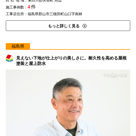
対応地域
：東白川郡矢祭町 周辺
4
件
施工事例数：
工事店住所：福島県郡山市三穂田町山口字南林
もっと詳しく見る
福島県
見えない下地が仕上がりの美しさに。耐久性を高める屋根
塗装と屋上防水