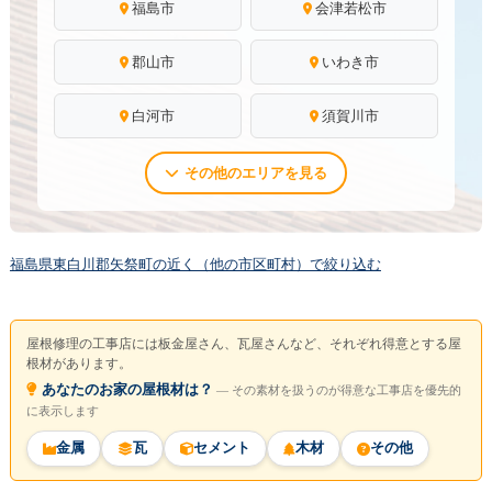
福島市
会津若松市
郡山市
いわき市
白河市
須賀川市
その他のエリアを見る
福島県東白川郡矢祭町の近く（他の市区町村）で絞り込む
屋根修理の工事店には板金屋さん、瓦屋さんなど、それぞれ得意とする屋
根材があります。
あなたのお家の屋根材は？
― その素材を扱うのが得意な工事店を優先的
に表示します
金属
瓦
セメント
木材
その他