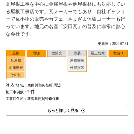
瓦屋根工事を中心に金属屋根や他屋根材にも対応してい
る屋根工事店です。瓦メーカーでもあり、自社ギャラリ
ーで瓦小物の販売やカフェ、さまざま体験コーナーも行
っています。地元の名産「安田瓦」の普及に非常に熱心
な会社です。
更新日：2026.07.31
屋根
雨樋
太陽光
塗装
屋上防水
雨漏り
瓦屋根
屋根塗装
金属屋根
外壁塗装
その他
対応地域
：東白川郡矢祭町 周辺
2
件
施工事例数：
工事店住所：新潟県阿賀野市保田
もっと詳しく見る