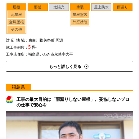
屋根
雨樋
太陽光
塗装
屋上防水
雨漏り
瓦屋根
屋根塗装
金属屋根
外壁塗装
その他
対応地域
：東白川郡矢祭町 周辺
5
件
施工事例数：
工事店住所：福島県いわき市永崎字大平
もっと詳しく見る
福島県
工事の最大目的は「雨漏りしない屋根」。妥協しないプロ
の仕事で安心を