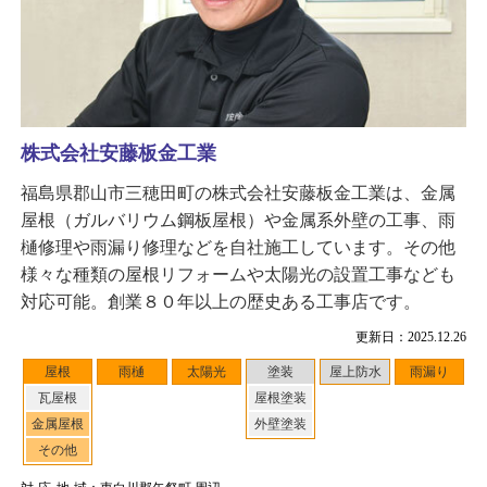
株式会社安藤板金工業
福島県郡山市三穂田町の株式会社安藤板金工業は、金属
屋根（ガルバリウム鋼板屋根）や金属系外壁の工事、雨
樋修理や雨漏り修理などを自社施工しています。その他
様々な種類の屋根リフォームや太陽光の設置工事なども
対応可能。創業８０年以上の歴史ある工事店です。
更新日：2025.12.26
屋根
雨樋
太陽光
塗装
屋上防水
雨漏り
瓦屋根
屋根塗装
金属屋根
外壁塗装
その他