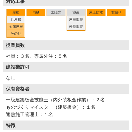
対応工事
屋根
雨樋
太陽光
塗装
屋上防水
雨漏り
瓦屋根
屋根塗装
金属屋根
外壁塗装
その他
従業員数
社員：３名、専属外注：５名
建設業許可
なし
保有資格者
一級建築板金技能士（内外装板金作業）：２名
ものづくりマイスター（建築板金）：１名
遮熱施工管理士：１名
特徴