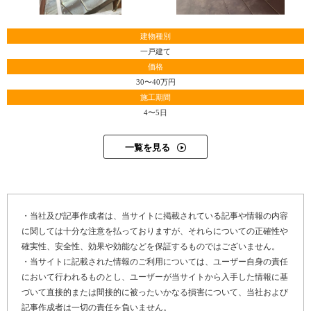
これからの銅辰板金は、地域密着の板金屋になること、そ
して住宅全般の幅広い屋根工事、リフォーム工事に対応で
建物種別
きるようになりたいと齋藤さんは言います。
一戸建て
「時代の変化と共に建設業界にも様々な試練が訪れること
価格
でしょう。その時に生き残れるのは、やはり地域とのつな
30〜40万円
がりを大事にしている会社だと思います。『あの会社のあ
施工期間
の職人さんに頼もう』とか『知人の口コミ』だとか、顔の
4〜5日
見える会社とでも言うんでしょうか。この千葉県長生郡周
辺の皆様に、大手のネームバリューよりも地場産業の安心
一覧を見る
感を浸透させたい。そのために、商工会へ加盟もしまし
た。やはり、商工会は地域に関する情報が豊富で助かって
います。今まで知らなかった情報が得られて、自分の勉強
・当社及び記事作成者は、当サイトに掲載されている記事や情報の内容
不足を痛感することも多いです。ここ千葉県長生郡で仕事
に関しては十分な注意を払っておりますが、それらについての正確性や
をするには、まず自分自身がこの地域について深く知るこ
確実性、安全性、効果や効能などを保証するものではございません。
とが大切ですね」
・当サイトに記載された情報のご利用については、ユーザー自身の責任
において行われるものとし、ユーザーが当サイトから入手した情報に基
づいて直接的または間接的に被ったいかなる損害について、当社および
記事作成者は一切の責任を負いません。