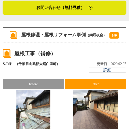
す。あそこならマニュアルの宝庫じゃないかと思いまし
（２０１８年４月取材）
あるゴム状のシートを貼り、板金だけでは高さが足りない
お問い合わせ（無料見積）
て。アルバイト先では、マニュアルが見たいという目的も
（２０２２年９月加筆修正）
立ち上げ部分面積を多くして、水が外壁に染み込まないよ
果たせましたが、様々な世代の人と話せたので、それも勉
うに対処したそうです。
強になりました。高校を出てから銅辰板金しか知らないの
で、刺激になりましたね」
屋根修理・屋根リフォーム事例
（銅辰板金）
ここ千葉県長生郡の屋根工事例の特徴は、海が近いことに
1件
そして齋藤さんは、新入社員を迎えた際、ファミリーレス
よる塩害。齋藤さんは見積もり時にはステンレス屋根材と
トランでの経験をもとに作成したマニュアルで仕事を教え
ガルバリウム屋根材を勧めています。「今は銅板をほとん
屋根工事（補修）
てきたそうです。
ど使いません。ステンレスも場合によっては利用します
「私が言葉で１００％伝えたと思っても、実際は相手に８
S.T様 （千葉県山武郡大網白里町）
更新日 2020.02.07
が、最近のガルバリウム材はとても性質がよくなってきて
０%くらいしか伝わっていない場合が多いですね。そこに
詳細
います。塩害対策にはこれが１番かもしれませんね」
図解入りのマニュアルがあると助かりました。新人の理解
度が高まったんじゃないかな。私たちの仕事は、暑い、寒
before
after
い、危険とやっかいなことばかりですから、なるべく早く
仕事を覚えさせて、『この仕事は面白い』というレベルま
で持っていってあげたい。上司に１人で行けと言われて、
全ての作業を１人で終えたときの達成感。あれを味合わせ
ることが、教える者の務めなのかもしれません」