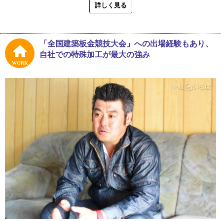
詳しく見る
「自宅の隣が工場だったので、そこで板金をもらって、メ
ンコが強くなるように細工をしていました。当然、友人に
はすぐにばれましたけどね。そうやって遊びの材料をもら
「全国建築板金競技大会」への出場経験もあり、
いに行くくらい、父の会社と工場は私にとって身近な場所
自社での特殊加工が最大の強み
でした」
WORK
初めて屋根に上がったのが、小学校５年生の時だったとい
う齋藤さん。子どもの頃から父の仕事を手伝っていたた
め、高校卒業後はすぐに銅辰板金に入社しています。板金
業ひとすじの齋藤さんに幼少期からこれまでのお話を伺い
ました。
「喘息もちで虚弱体質な子どもでした。何度となく入院し
て親に心配かけたそうです。小学校のマラソン大会後に病
院送りになったこともありました。でも、中学入学後、少
し太ったんですね。そこから少しずつ丈夫になりました。
中学校では剣道部で副部長を任されて、途中からはバンド
を組んでボーカルをしていましたね。高校時代は軽音部で