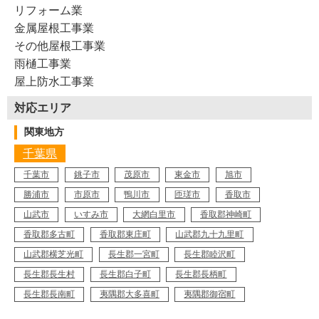
リフォーム業
金属屋根工事業
その他屋根工事業
雨樋工事業
屋上防水工事業
対応エリア
関東地方
千葉県
千葉市
銚子市
茂原市
東金市
旭市
勝浦市
市原市
鴨川市
匝瑳市
香取市
山武市
いすみ市
大網白里市
香取郡神崎町
香取郡多古町
香取郡東庄町
山武郡九十九里町
山武郡横芝光町
長生郡一宮町
長生郡睦沢町
長生郡長生村
長生郡白子町
長生郡長柄町
長生郡長南町
夷隅郡大多喜町
夷隅郡御宿町