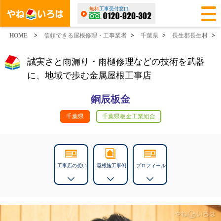
無料
工事受付窓口
HOME
>
信頼できる屋根修理・工事業者
>
千葉県
>
長生郡長生村
>
誠実さと雨漏り・雨樋修理などの技術を武器
に、地域で歩む金属屋根工事店
銅辰板金
千葉県
千葉県板金工業組合
工事店の想い
屋根施工事例
プロフィール