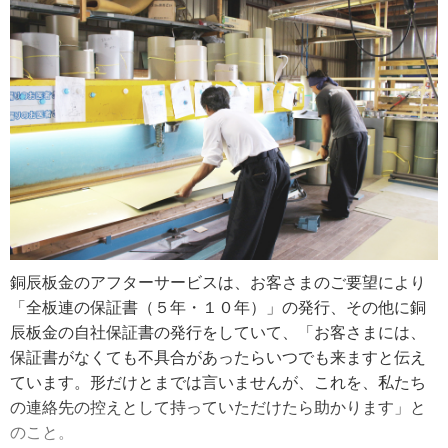
祖父の会社の『銅辰板金』の名前だけを屋号につけさせて
に関しては、やはり今も探求心でいっぱいの様子。現在
もらったと聞いています。当時の父は働き詰めで、母は、
も、ものづくりの講習を受けたり、板金組合に所属して諸
父が休んでいるのを見たことがないと言っていました。私
先輩方から新しい情報を入手したり、熱心に努力を続けて
が入社するまで、１人で会社を取り回していたんです」
います。
齋藤さんの父は、脱サラからの修行、起業を経て、景気の
「板金組合では、ベテランの方々とのお付き合いができる
良い時も悪い時も1人で走り続けてきました。「高校を卒業
ので、大変助かっています。例えば地域の情報をもらった
した息子が、自分の会社に入社する」これは、齋藤さんの
り、『自分だったらこうする』と教わったり。また、新し
父にとってどれほど心強かったか計り知れません。
い技術や道具のことも組合の集まりの席で情報を仕入れ、
さらに工具の貸し借りもさせてもらえるので、本当に心強
齋藤さんの入社当時は、加工から施工までの工程の全て
いです」
を、齋藤さんと父の2人で行っていました。その仕事量の多
さに、今までこれを１人でこなしていた父のたくましさ
銅辰板金のアフターサービスは、お客さまのご要望により
齋藤さんが、雨漏り修理の屋根工事をする際に心がけてい
を、齋藤さんは痛いほど感じたそうです。
「全板連の保証書（５年・１０年）」の発行、その他に銅
るのは、当たり前ですが「修理後に雨漏りを繰り返さない
「父は厳しい人です。道具や材料の名前を覚えること、挨
辰板金の自社保証書の発行をしていて、「お客さまには、
ようにすること」。特に、屋根の天窓周りに関しては、雨
拶をすること、その他全般に厳しくて、何度も怒られまし
保証書がなくても不具合があったらいつでも来ますと伝え
漏りしやすい箇所ということもあり、マニュアル以上の工
たね。父が年齢を重ねてますます厳しく頑固になる、そし
ています。形だけとまでは言いませんが、これを、私たち
程を追加しているそうです。また、お客さまに施工部分の
て私も仕事に慣れてそれなりのことができる年齢になる、
の連絡先の控えとして持っていただけたら助かります」と
ビフォーアフターの写真を見せ、その上で施工内容を説明
そうなると意見の食い違いで喧嘩が増えました。でも、あ
のこと。
して工事終了としています。