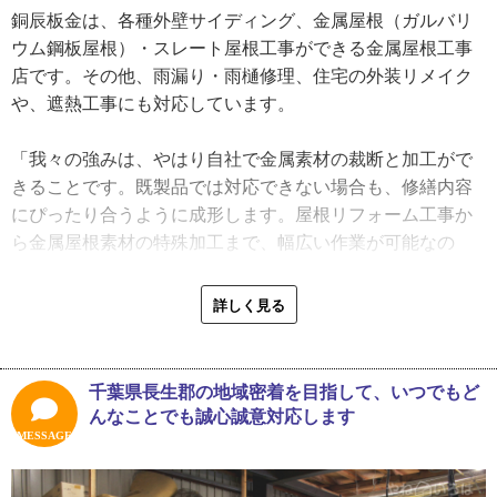
ボーカル。格好いい先輩に憧れて自分も歌いたいって思っ
銅辰板金は、各種外壁サイディング、金属屋根（ガルバリ
て。今でもカラオケは大好きです」
ウム鋼板屋根）・スレート屋根工事ができる金属屋根工事
日に焼けて生き生きとした表情、そしてがっちりとした肩
店です。その他、雨漏り・雨樋修理、住宅の外装リメイク
と腕。その外見からは、虚弱体質だった昔の面影はありま
や、遮熱工事にも対応しています。
せん。また、中学高校と音楽活動に熱心だった齋藤さん。
将来、音楽で食べていきたいという夢はありましたかとい
「我々の強みは、やはり自社で金属素材の裁断と加工がで
う問いに、「歌や音楽への夢は全くありませんでした。中
きることです。既製品では対応できない場合も、修繕内容
学生の時から、父の仕事を継ぐ気でいたんです。高校の進
にぴったり合うように成形します。屋根リフォーム工事か
路相談の三者面談の時、先生の前で親が私に『進路？うち
ら金属屋根素材の特殊加工まで、幅広い作業が可能なの
の会社を継ぐんでしょう？』と当たり前のように話したの
で、お客さまの要望にすみやかに応えられるんです。デザ
で、面談が３分で終了したのを覚えています」と、懐かし
イン性の高い住宅の外壁は、木材と金属材が混合していた
詳しく見る
そうに答えてくれました。
り、建材が特殊な並べ方だったりする場合も多いので、や
はり加工が必要になってきます。そのような場合も、お待
「父は元々サラリーマンでした。私の祖父が横浜で板金工
たせすることなく工事に取り掛かれますよ」
千葉県長生郡の地域密着を目指して、いつでもど
事店を営んでいた影響で、脱サラをして１９７０年に板金
また、齋藤さんは、銅板加工作品で技術を競う「全国建築
んなことでも誠心誠意対応します
工事の会社を始めたんです。父は高校の先輩だった職人さ
板金競技大会」への出場経験もあり、やはり金属加工の技
MESSAGE
んの元で修業をして、板金工事の技術を習得したようで
術は折り紙つき。住宅外周りの装飾品なども、お客さまの
す。当時、サイトウと名のつく会社が身近にあったので、
要望があれば制作可能です。話をうかがっていると、技術