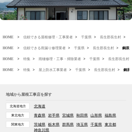
HOME
>
信頼できる屋根修理・工事業者
>
千葉県
>
長生郡長生村
>
HOME
>
信頼できる雨漏り修理業者
>
千葉県
>
長生郡長生村
>
銅辰
HOME
>
特集
>
雨樋修理・工事・掃除業者
>
千葉県
>
長生郡長生村
HOME
>
特集
>
屋上防水工事業者
>
千葉県
>
長生郡長生村
>
銅辰
地域から屋根工事店を探す
北海道
北海道地方
青森県
岩手県
宮城県
秋田県
山形県
福島県
東北地方
茨城県
栃木県
群馬県
埼玉県
千葉県
東京都
関東地方
神奈川県