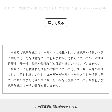
る時父から『家を建てるのは、大抵の人が一生に一度だ。
「お客さまの安心感。それが大事です。写真を見て目で確
だからこそ丁寧に、時間をかけてやるんだ』と言われた時
最後に、屋根の不具合にお困りのお客さまへメッセージを
認してもらう、そして私の説明で納得してもらう。施工前
は、心に響きました。それまで単なる作業だった仕事のひ
お願いしました。
の打ち合わせで、要望を細かく聞き出して、納得していた
とつひとつに、心を込めなければと思うようになりまし
「仕事は、誠心誠意でやります。お客さまの大切なお住ま
詳しく見る
だいてから作業に取り掛かるようにしています。あとは、
た」
いです。『１級建築板金技能士（内外装板金作業）』や
皆さんどこでもそうだと思いますが挨拶ですね。始めに工
会社の家族経営は、人間関係の近さと深さ故、難しいこと
『ものづくりマイスター（建築板金）』といった上級資格
程の告知のために挨拶して、その後は日々の挨拶。私たち
がたくさんあります。まして、従業員が父と息子の二人き
を持った屋根職人が、責任施工（材料の調達から施工まで
は屋根工事が終わればそこを去りますが、お客さまはそこ
りとなれば尚更です。しかし、親子だからこそぶつかり合
責任を持って）でやらせていただきます。不具合箇所の写
に住み続けるので、トラブルや苦情のないよう心がけてい
う、そして親子だからこそわかり合える。仲違いをする出
真を準備しますので、お客さまの納得いく屋根工事をお約
・当社及び記事作成者は、当サイトに掲載されている記事や情報の内容
ます」
に関しては十分な注意を払っておりますが、それらについての正確性や
来事があっても、齋藤さん親子は、仕事の信念において同
束します。アフターフォローに関しても、保証書のあるな
確実性、安全性、効果や効能などを保証するものではございません。
調していたからこそ、共に働いてこられたのでしょう。
しに関わらず、いつでもご連絡くださいね」
最近の雨漏り修理事例について伺ったところ、コロニアル
・当サイトに記載された情報のご利用については、ユーザー自身の責任
屋根と壁のぶつかる部分から、雨漏りしている住宅があっ
において行われるものとし、ユーザーが当サイトから入手した情報に基
「父は１人でやっていましたが、自分に代替わりしたら、
確かな技術と誠実な姿勢で、仕事に臨む齋藤さん。自身の
たとのこと。齋藤さんは、屋根と壁のぶつかる部分に、防
づいて直接的または間接的に被ったいかなる損害について、当社および
やはり従業員を入れたいなと。でも人材育成というものが
元で経験豊富な職人も育ち、銅辰板金の屋台骨はそう簡単
記事作成者は一切の責任を負いません。
水のために用いられる、屋根の表面からは見えない板金部
わからない。見て覚えろというのもあるでしょうけど、先
には揺らぎません。ここ千葉県長生郡で、今後は「地域と
分（捨水切）の立ち上げ（水返しのため）が短いことを発
輩に相談したところ、マニュアルがあれば良いと助言され
共に」を目標に、人の縁や想いを重んじた仕事を目指して
見。そのため、雨水量が上がるとその返しを飛び越えて、
ました。しかしマニュアルというものが想像つかなかった
いくでしょう。
コロニアル屋根の方に流れていったのではないかと推測し
この工事店に問い合わせてみる
ので、３０歳の時にファミレスにアルバイトに行ったんで
ました。今回は応急処置として、板金の代わりに粘着性の