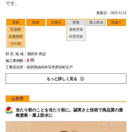
です。
更新日：2025.12.12
屋根
雨樋
太陽光
塗装
屋上防水
雨漏り
瓦屋根
屋根塗装
金属屋根
外壁塗装
その他
対応地域
：酒田市 周辺
0
件
施工事例数：
工事店住所：秋田県由利本荘市西目町出戸
もっと詳しく見る
山形県
当たり前のことを当たり前に。誠実さと技術で高品質の屋
根塗装・屋上防水に