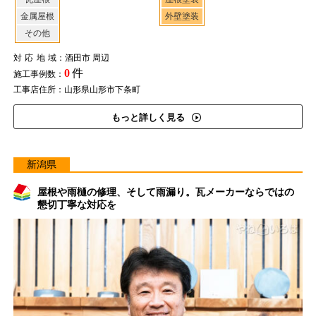
金属屋根
外壁塗装
その他
対応地域
：酒田市 周辺
0
件
施工事例数：
工事店住所：山形県山形市下条町
もっと詳しく見る
新潟県
屋根や雨樋の修理、そして雨漏り。瓦メーカーならではの
懇切丁寧な対応を