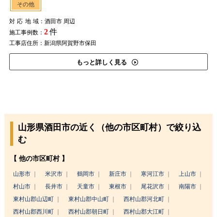
その他
対応地域
：酒田市 周辺
2
件
施工事例数：
工事店住所：新潟県阿賀野市保田
もっと詳しく見る
山形県酒田市の近く（他の市区町村）で絞り込
む
【 他の市区町村 】
山形市
米沢市
鶴岡市
新庄市
寒河江市
上山市
村山市
長井市
天童市
東根市
尾花沢市
南陽市
東村山郡山辺町
東村山郡中山町
西村山郡河北町
西村山郡西川町
西村山郡朝日町
西村山郡大江町