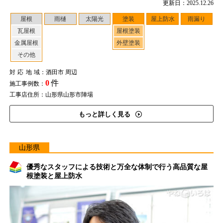
更新日：2025.12.26
屋根
雨樋
太陽光
塗装
屋上防水
雨漏り
瓦屋根
屋根塗装
金属屋根
外壁塗装
その他
対応地域
：酒田市 周辺
0
件
施工事例数：
工事店住所：山形県山形市陣場
もっと詳しく見る
山形県
優秀なスタッフによる技術と万全な体制で行う高品質な屋
根塗装と屋上防水