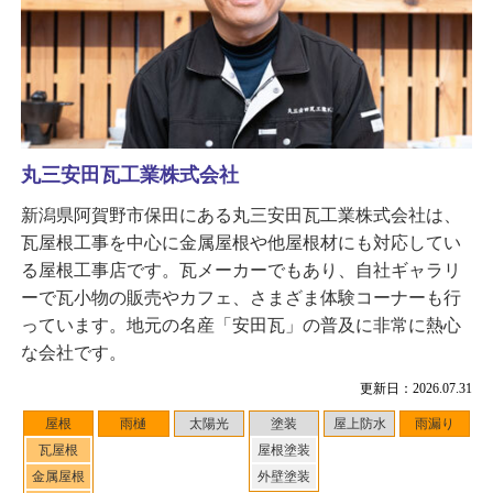
丸三安田瓦工業株式会社
新潟県阿賀野市保田にある丸三安田瓦工業株式会社は、
瓦屋根工事を中心に金属屋根や他屋根材にも対応してい
る屋根工事店です。瓦メーカーでもあり、自社ギャラリ
ーで瓦小物の販売やカフェ、さまざま体験コーナーも行
っています。地元の名産「安田瓦」の普及に非常に熱心
な会社です。
更新日：2026.07.31
屋根
雨樋
太陽光
塗装
屋上防水
雨漏り
瓦屋根
屋根塗装
金属屋根
外壁塗装