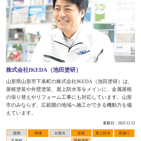
株式会社IKEDA（池田塗研）
山形県山形市下条町の株式会社IKEDA（池田塗研）は、
屋根塗装や外壁塗装、屋上防水等をメインに、金属屋根
の張り替えやリフォーム工事にも対応しています。山形
市のみならず、広範囲の地域へ施工ができる機動力を備
えています。
更新日：2025.12.12
屋根
雨樋
太陽光
塗装
屋上防水
雨漏り
瓦屋根
屋根塗装