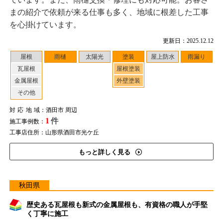
まの紹介で依頼が来る仕事も多く、地域に根差した工事
を心掛けています。
更新日：2025.12.12
屋根
雨樋
太陽光
塗装
屋上防水
雨漏り
瓦屋根
屋根塗装
金属屋根
外壁塗装
その他
対応地域
：酒田市 周辺
1
件
施工事例数：
工事店住所：山形県酒田市光ケ丘
もっと詳しく見る
秋田県
歴史ある瓦屋根も新式の金属屋根も、有資格の職人が手堅
く丁寧に施工