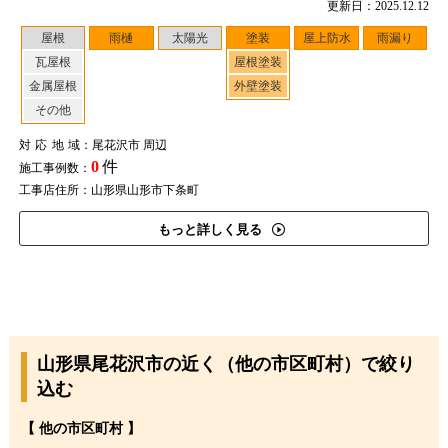
更新日：2025.12.12
屋根
雨樋
太陽光
塗装
屋上防水
雨漏り
瓦屋根
屋根塗装
金属屋根
外壁塗装
その他
対応地域
：尾花沢市 周辺
0
件
施工事例数：
工事店住所：山形県山形市下条町
もっと詳しく見る
山形県尾花沢市の近く（他の市区町村）で絞り
込む
【 他の市区町村 】