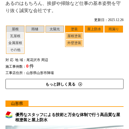
あるのはもちろん、挨拶や掃除など仕事の基本姿勢を守
り抜く誠実な会社です。
更新日：2025.12.26
屋根
雨樋
太陽光
塗装
屋上防水
雨漏り
瓦屋根
屋根塗装
金属屋根
外壁塗装
その他
対応地域
：尾花沢市 周辺
0
件
施工事例数：
工事店住所：山形県山形市陣場
もっと詳しく見る
山形県
優秀なスタッフによる技術と万全な体制で行う高品質な屋
根塗装と屋上防水