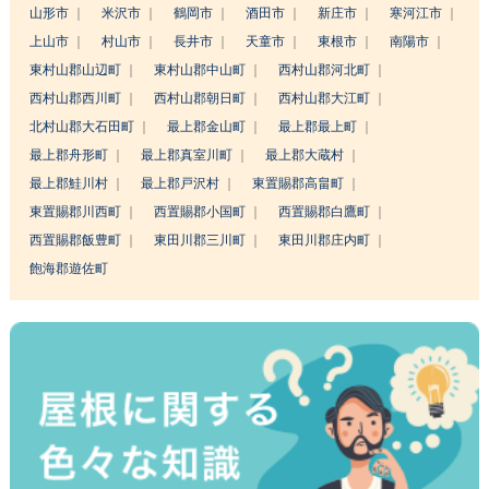
山形市
米沢市
鶴岡市
酒田市
新庄市
寒河江市
上山市
村山市
長井市
天童市
東根市
南陽市
東村山郡山辺町
東村山郡中山町
西村山郡河北町
西村山郡西川町
西村山郡朝日町
西村山郡大江町
北村山郡大石田町
最上郡金山町
最上郡最上町
最上郡舟形町
最上郡真室川町
最上郡大蔵村
最上郡鮭川村
最上郡戸沢村
東置賜郡高畠町
東置賜郡川西町
西置賜郡小国町
西置賜郡白鷹町
西置賜郡飯豊町
東田川郡三川町
東田川郡庄内町
飽海郡遊佐町