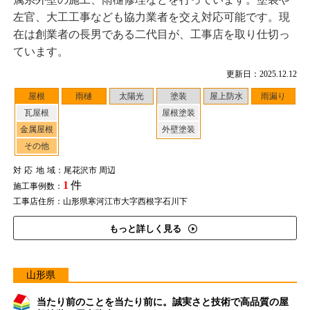
左官、大工工事なども協力業者を交え対応可能です。現
在は創業者の長男である二代目が、工事店を取り仕切っ
ています。
更新日：2025.12.12
屋根
雨樋
太陽光
塗装
屋上防水
雨漏り
瓦屋根
屋根塗装
金属屋根
外壁塗装
その他
対応地域
：尾花沢市 周辺
1
件
施工事例数：
工事店住所：山形県寒河江市大字西根字石川下
もっと詳しく見る
山形県
当たり前のことを当たり前に。誠実さと技術で高品質の屋