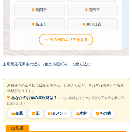
鶴岡市
酒田市
新庄市
寒河江市
その他のエリアを見る
山形県尾花沢市の近く（他の市区町村）で絞り込む
屋根修理の工事店には板金屋さん、瓦屋さんなど、それぞれ得意とする屋
根材があります。
あなたのお家の屋根材は？
― その素材を扱うのが得意な工事店を優先的
に表示します
金属
瓦
セメント
木材
その他
山形県