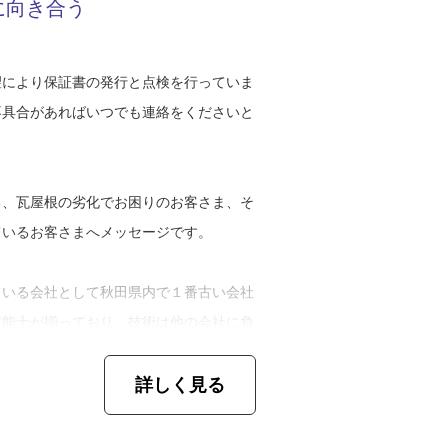
に向き合う
を置いております。また、今後の課題とし
工事以外にも、外構や付随する仕事を承れ
あります。寺の屋根リフォームの際に本葺
す」
ない工法だったため、西目瓦製造に一任を
望により保証書の発行と点検を行っていま
不具合があればいつでも連絡をくださいと
た内外の縁のこと。瓦の重なりから雨水の
です。見積もりの際、他の寺との違いを出
敷く、防水シート
案してみました。大掛かりな工事なので他
る、瓦屋根の劣化でお困りのお客さま、そ
ですが、本葺きができるのはうちだけで、
ているお客さまへメッセージです。
ている会社として秋田県内で１番古い会社
変えた例も挙がりました。屋根材の葺き替
技能士が揃っており、技術は他の会社に負
のものを作り替えたとのこと。
わり地域に根付いているからこそ、誠実に
詳しく見る
つもそれを念頭に置いています。
予定のお客さまでした。外壁の貼り替えと
書きます。『家の根』すなわち家の根幹で
ました。住宅の外観が一新され、お客様に
の不具合に繋がり、家全体がダメになって