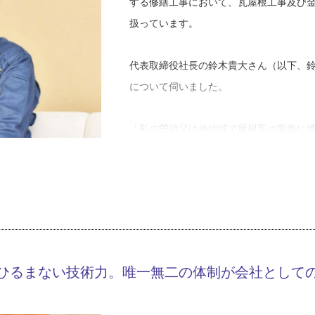
する修繕工事において、瓦屋根工事及び
扱っています。
代表取締役社長の鈴木貴大さん（以下、
について伺いました。
「私の曽祖父は他地域で屋根瓦の製造に
術者として誘致され、西目という地に縁
父も、弊社の業務に携わらせていただき
西目瓦製造は第二次大戦後から続く老舗
会社でアルバイトを始め、現場に参加し
ひるまない技術力。唯一無二の体制が会社として
瓦葺きの仕事を続けるうちに、鈴木さん
ました。瓦屋根は日本の気候に合った造