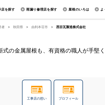
事店を探す
雨漏り修理店を探す
屋根のいろは
よ
業者
>
秋田県
>
由利本荘市
>
西目瓦製造株式会社
新式の金属屋根も、有資格の職人が手堅
工事店の想い
プロフィール