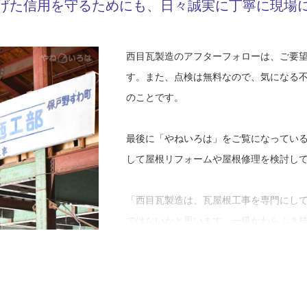
Y05-AZA
げた信用を守るためにも、日々誠実に丁寧に現場
工事店番号
覚し、さらなる先へ継承することに重き
て事業の幅を広げることに挑戦し、屋根
その強みが実際の施工に繋がった事例も
るよう、事業構築していきたいと考えま
き屋根を提案したところ、他社ではでき
西目瓦製造のアフターフォローは、ご要
されたそうです。
す。また、点検は無料なので、気になる
※１ 水返し・・・瓦の表面に付けられ
のことです。
侵入を防ぐ
「秋田県は本葺き屋根の寺が少ない地域
※２ ルーフィング・・・屋根材の下に
すために本葺き屋根にしてはどうかと提
最後に「やねいろは」をご覧になってい
社さんからも見積もりを取っていたよう
して屋根リフォームや屋根修理を検討し
有難いことに発注をいただきました」
「西目瓦製造は、瓦屋根工事を専門にし
その他、一般住宅の和風の屋根を洋風に
ではないかと思います。一級かわらぶき
えや張り替えだけではなく、屋根の形そ
けません。戦後からこの町で瓦屋根に携
仕事に向き合わなければいけないと、い
「屋根も外壁もすべてをリフォームする
また、屋根の漢字は『家屋の根っこ』と
同時に屋根も洋風にというご要望があり
ある屋根を大事にしないと、雨漏りなど