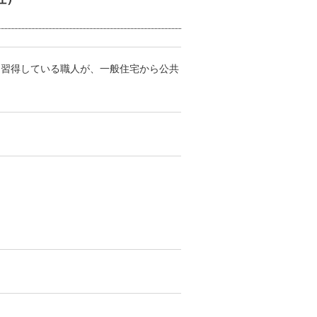
を組み合わせた葺き方
部分のうち、文字通り「谷」になっている
り習得している職人が、一般住宅から公共
壁の水漏れ