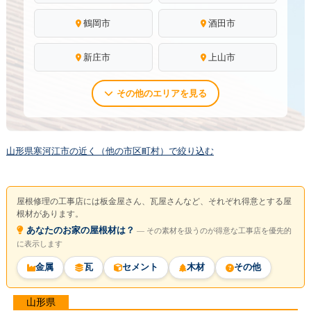
鶴岡市
酒田市
新庄市
上山市
その他のエリアを見る
山形県寒河江市の近く（他の市区町村）で絞り込む
屋根修理の工事店には板金屋さん、瓦屋さんなど、それぞれ得意とする屋
根材があります。
あなたのお家の屋根材は？
― その素材を扱うのが得意な工事店を優先的
に表示します
金属
瓦
セメント
木材
その他
山形県