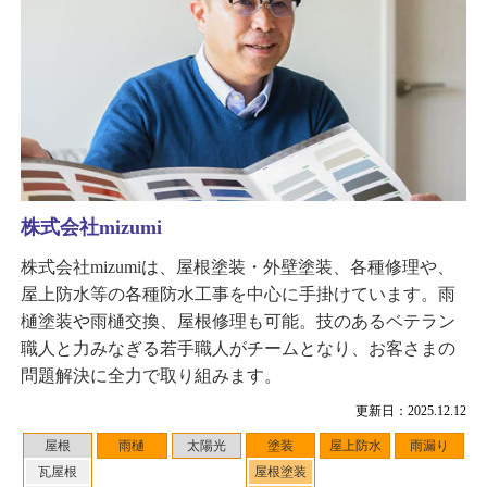
株式会社mizumi
株式会社mizumiは、屋根塗装・外壁塗装、各種修理や、
屋上防水等の各種防水工事を中心に手掛けています。雨
樋塗装や雨樋交換、屋根修理も可能。技のあるベテラン
職人と力みなぎる若手職人がチームとなり、お客さまの
問題解決に全力で取り組みます。
更新日：2025.12.12
屋根
雨樋
太陽光
塗装
屋上防水
雨漏り
瓦屋根
屋根塗装