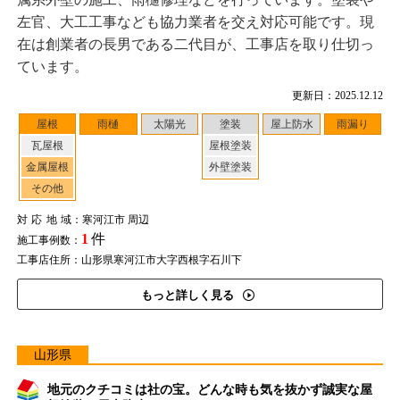
左官、大工工事なども協力業者を交え対応可能です。現
在は創業者の長男である二代目が、工事店を取り仕切っ
ています。
更新日：2025.12.12
屋根
雨樋
太陽光
塗装
屋上防水
雨漏り
瓦屋根
屋根塗装
金属屋根
外壁塗装
その他
対応地域
：寒河江市 周辺
1
件
施工事例数：
工事店住所：山形県寒河江市大字西根字石川下
もっと詳しく見る
山形県
地元のクチコミは社の宝。どんな時も気を抜かず誠実な屋