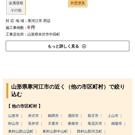
金属屋根
外壁塗装
その他
対応地域
：寒河江市 周辺
0
件
施工事例数：
工事店住所：山形県米沢市中田町
もっと詳しく見る
山形県寒河江市の近く（他の市区町村）で絞り
込む
【 他の市区町村 】
山形市
米沢市
鶴岡市
酒田市
新庄市
上山市
村山市
長井市
天童市
東根市
尾花沢市
南陽市
東村山郡山辺町
東村山郡中山町
西村山郡河北町