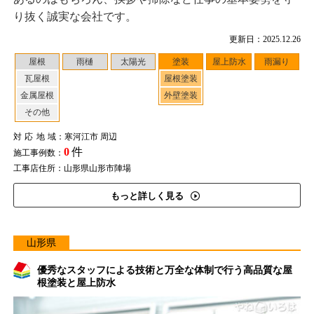
り抜く誠実な会社です。
更新日：2025.12.26
屋根
雨樋
太陽光
塗装
屋上防水
雨漏り
瓦屋根
屋根塗装
金属屋根
外壁塗装
その他
対応地域
：寒河江市 周辺
0
件
施工事例数：
工事店住所：山形県山形市陣場
もっと詳しく見る
山形県
優秀なスタッフによる技術と万全な体制で行う高品質な屋
根塗装と屋上防水