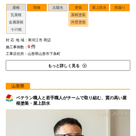
屋根
雨樋
太陽光
塗装
屋上防水
雨漏り
瓦屋根
屋根塗装
金属屋根
外壁塗装
その他
対応地域
：寒河江市 周辺
0
件
施工事例数：
工事店住所：山形県山形市下条町
もっと詳しく見る
山形県
ベテラン職人と若手職人がチームで取り組む、質の高い屋
根塗装・屋上防水