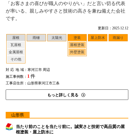
「お客さまの喜びが職人のやりがい」だと言い切る代表
が率いる、親しみやすさと技術の高さを兼ね備えた会社
です。
更新日：2025.12.12
屋根
雨樋
太陽光
塗装
屋上防水
雨漏り
瓦屋根
屋根塗装
金属屋根
外壁塗装
その他
対応地域
：寒河江市 周辺
1
件
施工事例数：
工事店住所：山形県寒河江市三条
もっと詳しく見る
山形県
当たり前のことを当たり前に。誠実さと技術で高品質の屋
根塗装・屋上防水に