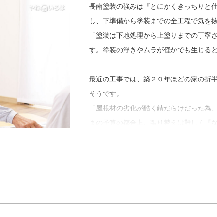
くことで、困ったときには何でも気軽に
長南塗装の強みは『とにかくきっちりと
店になりたいと話されていました。
し、下準備から塗装までの全工程で気を
「塗装は下地処理から上塗りまでの丁寧
す。塗装の浮きやムラが僅かでも生じる
最近の工事では、築２０年ほどの家の折
そうです。
「屋根材の劣化が酷く錆だらけだった為
まの予算の都合上、張り替えは難しく『
ずは高圧洗浄を行い雨漏り部分を協力業
錆を落とし、錆止め等の下塗りを丁寧に
中塗り、上塗りを念入りに重ねました」
長南塗装では、お客さまの要望にあわせ
らえるように全力を尽くしています。