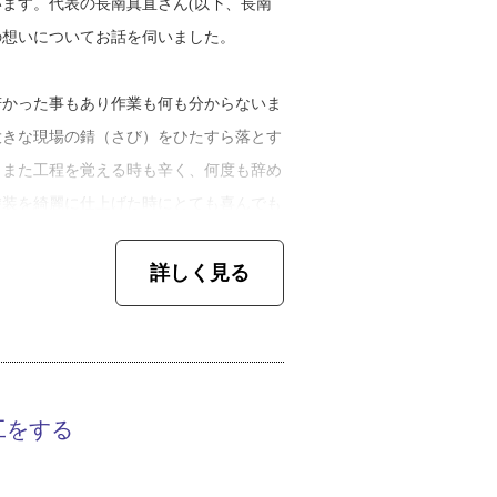
ます。代表の長南真直さん(以下、長南
の想いについてお話を伺いました。
若かった事もあり作業も何も分からないま
大きな現場の錆（さび）をひたすら落とす
。また工程を覚える時も辛く、何度も辞め
塗装を綺麗に仕上げた時にとても喜んでも
うようになり、必死に覚えました。その
詳しく見る
て仕事をしたいという想いが強くなり、２
業やチラシの配布をしていたそう。そんな
客さまの喜ぶ顔」が見れたこと。だからこ
工をする
るような仕事をする」という思いで常に仕
お客さまに喜んでもらえる仕事を続けてい