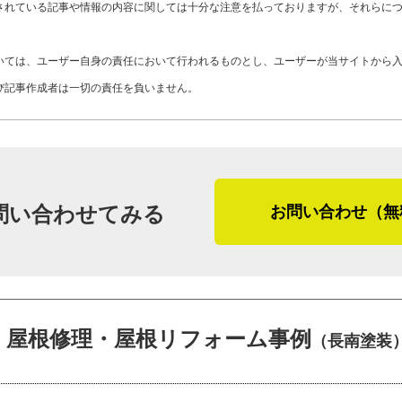
Y06-AZI
工事店番号
されている記事や情報の内容に関しては十分な注意を払っておりますが、それらに
また、山形県酒田市は雪害や凍害により
です。屋根塗装工事の特性としては、屋
いては、ユーザー自身の責任において行われるものとし、ユーザーが当サイトから
期的なメンテナンス」が大切ということ
び記事作成者は一切の責任を負いません。
散しないよう配慮が必要とのこと。その
ます。
最後に「やねいろは」をご覧になってい
問い合わせてみる
お問い合わせ（無
客さま、そして屋根リフォーム・屋根修
す。
「長南塗装は、きめ細やかな仕事を徹底
屋根修理・屋根リフォーム事例
を持って私が対応しますので、安心して
（長南塗装
ひお気軽にご相談ください」