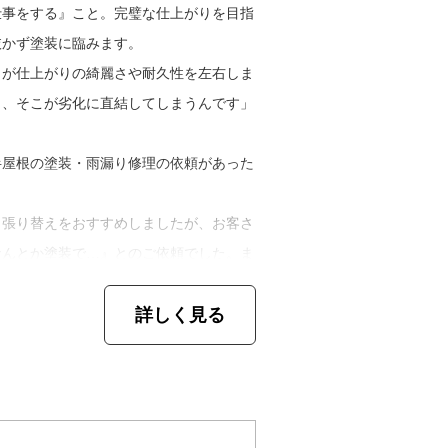
相談していただける地域密着型の塗装工事
仕事をする』こと。完璧な仕上がりを目指
抜かず塗装に臨みます。
さが仕上がりの綺麗さや耐久性を左右しま
と、そこが劣化に直結してしまうんです」
半屋根の塗装・雨漏り修理の依頼があった
、張り替えをおすすめしましたが、お客さ
なんとか塗装で…』とのご依頼でした。ま
者さんに補修してもらいました。その後に
詳しく見る
施してから、シリコン樹脂塗料（※１）で
て柔軟な提案をし、丁寧な施工で喜んでも