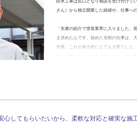
防水工事は窓口となり相談を受け付けてい
さん）から独立開業した経緯や、仕事へ
「先輩の紹介で塗装業界に入りました。
ま決めたんです。始めた当初の仕事は、
作業。これが体力的にとても大変でした
たいと思ったこともありましたね。でも
らえて。この仕事を続けて極めたいと思
後、最初から最後まで自分で責任を持っ
００８年に独立、創業しました」
独立当初は、仕事が少なく飛び込みの営
長南さんにとっての一番の原動力は「お
安心してもらいたいから、柔軟な対応と確実な施
そ妥協をせず、「１２０%の力を出し切
事に取り組んできたそうです。今後も、