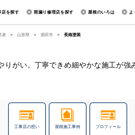
事店を探す
雨漏り修理店を探す
屋根のいろは
よ
業者
>
山形県
>
酒田市
>
長南塗装
やりがい。丁寧できめ細やかな施工が強
工事店の想い
屋根施工事例
プロフィール