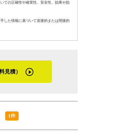
ついての正確性や確実性、安全性、効果や効
、錆や雨漏りが起きやすい環境にあるそう
根を長持ちさせるための「早めの修理や定
入手した情報に基づいて直接的または間接的
でした。また施工時には、強風で塗料が飛
部分はメッシュシートで覆い、対策してい
る、雨漏りや屋根塗装の劣化でお困りのお
料見積）
理を検討しているお客さまへメッセージで
しています。見積りから引き渡しまで責任
お任せください。家に関するお悩みを、ぜ
）
1件