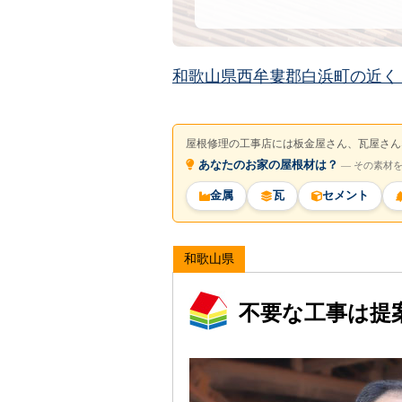
和歌山県西牟婁郡白浜町の近く
屋根修理の工事店には板金屋さん、瓦屋さん
あなたのお家の屋根材は？
― その素材
金属
瓦
セメント
和歌山県
不要な工事は提