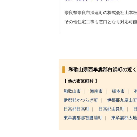
奈良県奈良市法蓮町の株式会社山本
その他住宅工事も窓口となり対応可
和歌山県西牟婁郡白浜町の近く
【 他の市区町村 】
和歌山市
海南市
橋本市
伊都郡かつらぎ町
伊都郡九度山
日高郡日高町
日高郡由良町
東牟婁郡那智勝浦町
東牟婁郡太