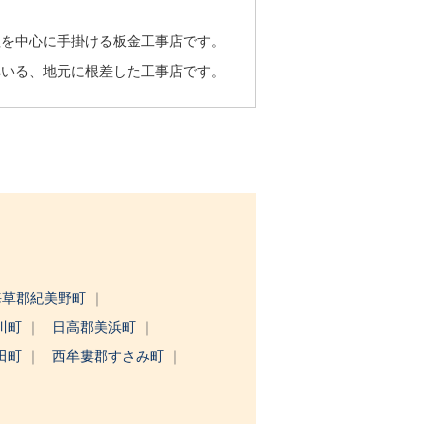
理を中心に手掛ける板金工事店です。
率いる、地元に根差した工事店です。
海草郡紀美野町
川町
日高郡美浜町
田町
西牟婁郡すさみ町