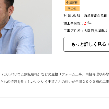
金属屋根
その他
対応地域
：西牟婁郡白浜町 
2
件
施工事例数：
工事店住所：大阪府貝塚市堤
もっと詳しく見る
根（ガルバリウム鋼板屋根）などの屋根リフォーム工事、雨樋修理や外
人たちの待遇を良くしたいという中道さんの想いが年間２０００棟の工