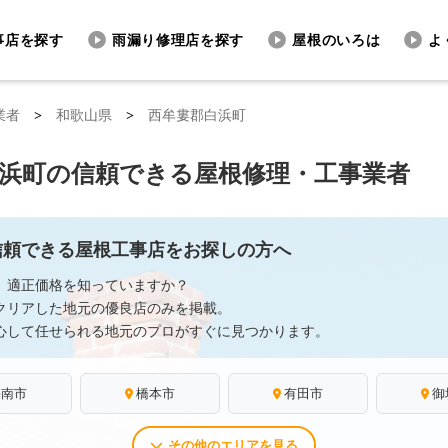
事店を探す
雨漏り修理店を探す
屋根のいろは
よ
業者
>
和歌山県
>
西牟婁郡白浜町
浜町の信頼できる屋根修理・工事業者
信頼できる屋根工事店をお探しの方へ
、適正価格を知っていますか？
クリアした地元の優良店のみを掲載。
心して任せられる地元のプロがすぐに見つかります。
海南市
橋本市
有田市
御
その他のエリアを見る