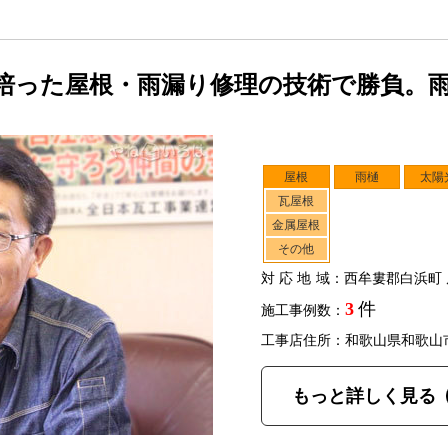
培った屋根・雨漏り修理の技術で勝負。
屋根
雨樋
太陽
瓦屋根
金属屋根
その他
対応地域
：西牟婁郡白浜町 
3
件
施工事例数：
工事店住所：和歌山県和歌山
もっと詳しく見る