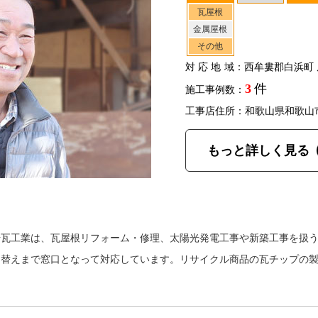
瓦屋根
金属屋根
その他
対応地域
：西牟婁郡白浜町 
3
件
施工事例数：
工事店住所：和歌山県和歌山
もっと詳しく見る
場瓦工業は、瓦屋根リフォーム・修理、太陽光発電工事や新築工事を扱
き替えまで窓口となって対応しています。リサイクル商品の瓦チップの