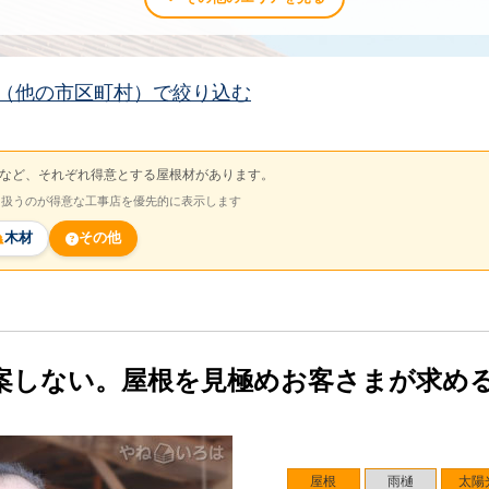
（他の市区町村）で絞り込む
など、それぞれ得意とする屋根材があります。
を扱うのが得意な工事店を優先的に表示します
木材
その他
案しない。屋根を見極めお客さまが求め
屋根
雨樋
太陽