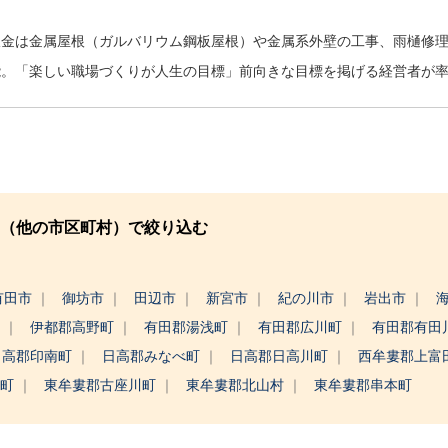
板金は金属屋根（ガルバリウム鋼板屋根）や金属系外壁の工事、雨樋修
能。「楽しい職場づくりが人生の目標」前向きな目標を掲げる経営者が
（他の市区町村）で絞り込む
有田市
御坊市
田辺市
新宮市
紀の川市
岩出市
町
伊都郡高野町
有田郡湯浅町
有田郡広川町
有田郡有田
日高郡印南町
日高郡みなべ町
日高郡日高川町
西牟婁郡上富
地町
東牟婁郡古座川町
東牟婁郡北山村
東牟婁郡串本町