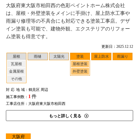
大阪府東大阪市柏田西の色彩ペイントホーム株式会社
は、屋根・外壁塗装をメインに手掛け、屋上防水工事や
雨漏り修理等の不具合にも対応できる塗装工事店。デザ
イン塗装も可能で、建物外観、エクステリアのリフォー
ム塗装も得意です。
更新日：2025.12.12
屋根
雨樋
太陽光
塗装
屋上防水
雨漏り
瓦屋根
屋根塗装
金属屋根
外壁塗装
その他
対応地域
：鶴見区 周辺
1
件
施工事例数：
工事店住所：大阪府東大阪市柏田西
もっと詳しく見る
大阪府