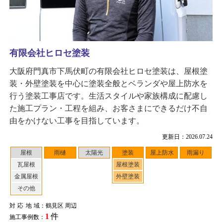
有限会社ヒロセ塗装
大阪府門真市下馬伏町の有限会社ヒロセ塗装は、屋根塗
装・外壁塗装を中心に塗装全般とベランダや屋上防水を
行う塗装工事店です。生活スタイルや家族構成に配慮し
た施工プラン・工程を組み、お客さまにできるだけ不自
由をかけない工事を目指しています。
更新日：2026.07.24
屋根
雨樋
太陽光
塗装
屋上防水
雨漏り
瓦屋根
屋根塗装
金属屋根
外壁塗装
その他
対応地域
：鶴見区 周辺
1
件
施工事例数：