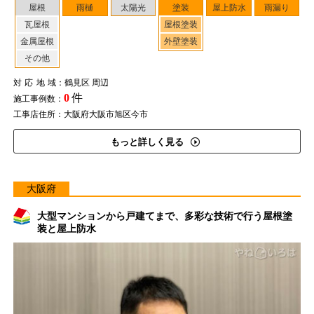
屋根
雨樋
太陽光
塗装
屋上防水
雨漏り
瓦屋根
屋根塗装
金属屋根
外壁塗装
その他
対応地域
：鶴見区 周辺
0
件
施工事例数：
工事店住所：大阪府大阪市旭区今市
もっと詳しく見る
大阪府
大型マンションから戸建てまで、多彩な技術で行う屋根塗
装と屋上防水