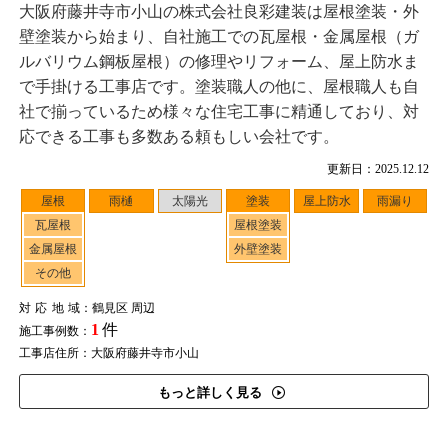
大阪府藤井寺市小山の株式会社良彩建装は屋根塗装・外
壁塗装から始まり、自社施工での瓦屋根・金属屋根（ガ
ルバリウム鋼板屋根）の修理やリフォーム、屋上防水ま
で手掛ける工事店です。塗装職人の他に、屋根職人も自
社で揃っているため様々な住宅工事に精通しており、対
応できる工事も多数ある頼もしい会社です。
更新日：2025.12.12
屋根
雨樋
太陽光
塗装
屋上防水
雨漏り
瓦屋根
屋根塗装
金属屋根
外壁塗装
その他
対応地域
：鶴見区 周辺
1
件
施工事例数：
工事店住所：大阪府藤井寺市小山
もっと詳しく見る