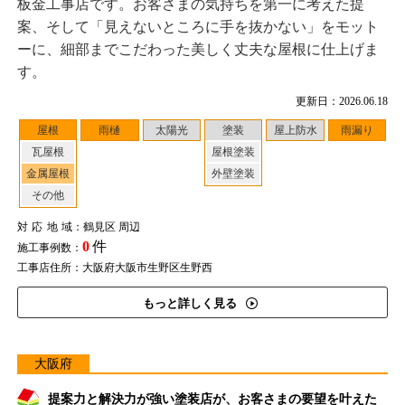
板金工事店です。お客さまの気持ちを第一に考えた提
案、そして「見えないところに手を抜かない」をモット
ーに、細部までこだわった美しく丈夫な屋根に仕上げま
す。
更新日：2026.06.18
屋根
雨樋
太陽光
塗装
屋上防水
雨漏り
瓦屋根
屋根塗装
金属屋根
外壁塗装
その他
対応地域
：鶴見区 周辺
0
件
施工事例数：
工事店住所：大阪府大阪市生野区生野西
もっと詳しく見る
大阪府
提案力と解決力が強い塗装店が、お客さまの要望を叶えた