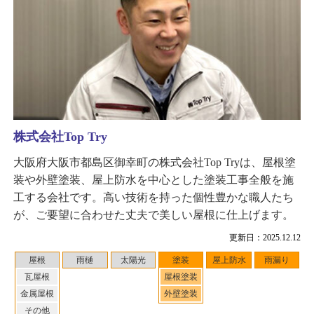
株式会社Top Try
大阪府大阪市都島区御幸町の株式会社Top Tryは、屋根塗
装や外壁塗装、屋上防水を中心とした塗装工事全般を施
工する会社です。高い技術を持った個性豊かな職人たち
が、ご要望に合わせた丈夫で美しい屋根に仕上げます。
更新日：2025.12.12
屋根
雨樋
太陽光
塗装
屋上防水
雨漏り
瓦屋根
屋根塗装
金属屋根
外壁塗装
その他