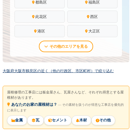
都島区
福島区
此花区
西区
港区
大正区
その他のエリアを見る
大阪府大阪市鶴見区の近く（他の行政区、市区町村）で絞り込む
屋根修理の工事店には板金屋さん、瓦屋さんなど、それぞれ得意とする屋
根材があります。
あなたのお家の屋根材は？
― その素材を扱うのが得意な工事店を優先的
に表示します
金属
瓦
セメント
木材
その他