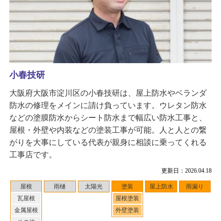
小春技研
大阪府大阪市淀川区の小春技研は、屋上防水やベランダ
防水の修理をメインに請け負っています。ウレタン防水
などの塗膜防水からシート防水まで幅広い防水工事と、
屋根・外壁や内装などの塗装工事が可能。人と人との繋
がりを大事にしている代表が親身に相談に乗ってくれる
工事店です。
更新日：2026.04.18
屋根
雨樋
太陽光
塗装
屋上防水
雨漏り
瓦屋根
屋根塗装
金属屋根
外壁塗装