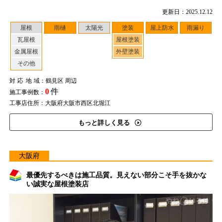
更新日：2025.12.12
屋根
雨樋
太陽光
塗装
屋上防水
雨漏り
瓦屋根
屋根塗装
金属屋根
外壁塗装
その他
対応地域
：鶴見区 周辺
0
件
施工事例数：
工事店住所：大阪府大阪市西区北堀江
もっと詳しく見る
大阪府
最優先するべきは施工品質。見えない部分こそ手を抜かな
い誠実な屋根塗装店