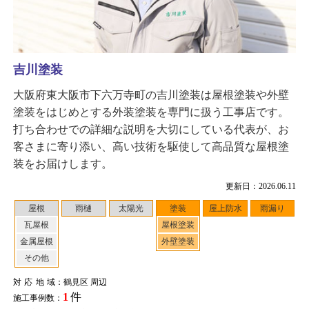
吉川塗装
大阪府東大阪市下六万寺町の吉川塗装は屋根塗装や外壁
塗装をはじめとする外装塗装を専門に扱う工事店です。
打ち合わせでの詳細な説明を大切にしている代表が、お
客さまに寄り添い、高い技術を駆使して高品質な屋根塗
装をお届けします。
更新日：2026.06.11
屋根
雨樋
太陽光
塗装
屋上防水
雨漏り
瓦屋根
屋根塗装
金属屋根
外壁塗装
その他
対応地域
：鶴見区 周辺
1
件
施工事例数：