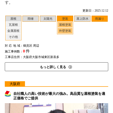
す。
更新日：2025.12.12
屋根
雨樋
太陽光
塗装
屋上防水
雨漏り
瓦屋根
屋根塗装
金属屋根
外壁塗装
その他
対応地域
：鶴見区 周辺
0
件
施工事例数：
工事店住所：大阪府大阪市城東区新喜多
もっと詳しく見る
大阪府
自社職人の高い技術が最大の強み。高品質な屋根塗装を適
正価格でご提供