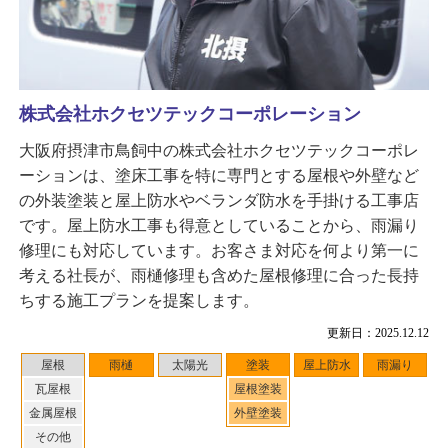
株式会社ホクセツテックコーポレーション
大阪府摂津市鳥飼中の株式会社ホクセツテックコーポレ
ーションは、塗床工事を特に専門とする屋根や外壁など
の外装塗装と屋上防水やベランダ防水を手掛ける工事店
です。屋上防水工事も得意としていることから、雨漏り
修理にも対応しています。お客さま対応を何より第一に
考える社長が、雨樋修理も含めた屋根修理に合った長持
ちする施工プランを提案します。
更新日：2025.12.12
屋根
雨樋
太陽光
塗装
屋上防水
雨漏り
瓦屋根
屋根塗装
金属屋根
外壁塗装
その他