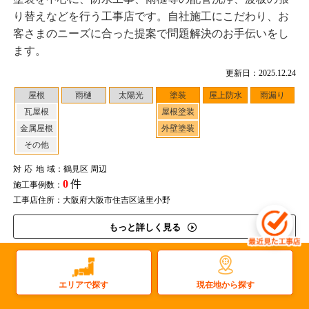
り替えなどを行う工事店です。自社施工にこだわり、お
客さまのニーズに合った提案で問題解決のお手伝いをし
ます。
更新日：2025.12.24
屋根
雨樋
太陽光
塗装
屋上防水
雨漏り
瓦屋根
屋根塗装
金属屋根
外壁塗装
その他
対応地域
：鶴見区 周辺
0
件
施工事例数：
工事店住所：大阪府大阪市住吉区遠里小野
もっと詳しく見る
大阪府
現在地から探す
エリアで探す
素早い対応と丁寧な報連相で、屋根塗装や屋上防水の問題