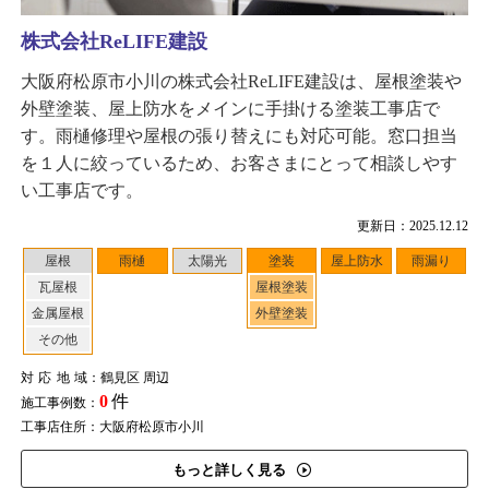
株式会社ReLIFE建設
大阪府松原市小川の株式会社ReLIFE建設は、屋根塗装や
外壁塗装、屋上防水をメインに手掛ける塗装工事店で
す。雨樋修理や屋根の張り替えにも対応可能。窓口担当
を１人に絞っているため、お客さまにとって相談しやす
い工事店です。
更新日：2025.12.12
屋根
雨樋
太陽光
塗装
屋上防水
雨漏り
瓦屋根
屋根塗装
金属屋根
外壁塗装
その他
対応地域
：鶴見区 周辺
0
件
施工事例数：
工事店住所：大阪府松原市小川
もっと詳しく見る