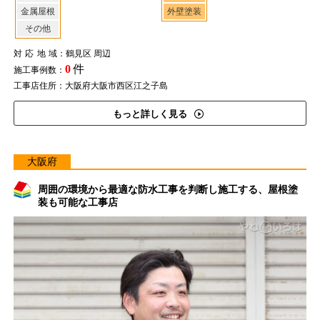
金属屋根
外壁塗装
その他
対応地域
：鶴見区 周辺
0
件
施工事例数：
工事店住所：大阪府大阪市西区江之子島
もっと詳しく見る
大阪府
周囲の環境から最適な防水工事を判断し施工する、屋根塗
装も可能な工事店