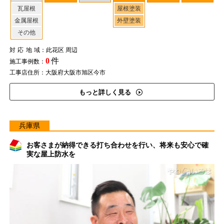
瓦屋根
屋根塗装
金属屋根
外壁塗装
その他
対応地域
：此花区 周辺
0
件
施工事例数：
工事店住所：大阪府大阪市旭区今市
もっと詳しく見る
兵庫県
お客さまが納得できる打ち合わせを行い、将来も安心で確
実な屋上防水を