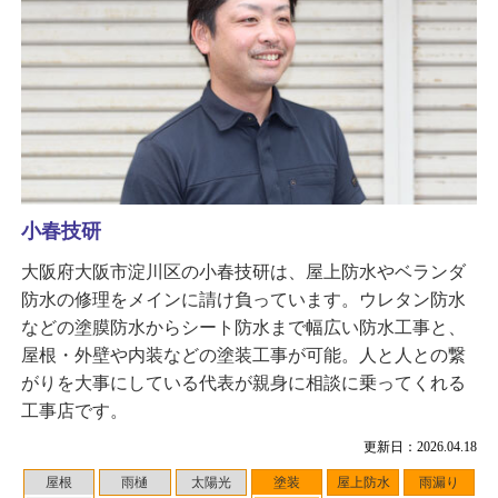
小春技研
大阪府大阪市淀川区の小春技研は、屋上防水やベランダ
防水の修理をメインに請け負っています。ウレタン防水
などの塗膜防水からシート防水まで幅広い防水工事と、
屋根・外壁や内装などの塗装工事が可能。人と人との繋
がりを大事にしている代表が親身に相談に乗ってくれる
工事店です。
更新日：2026.04.18
屋根
雨樋
太陽光
塗装
屋上防水
雨漏り