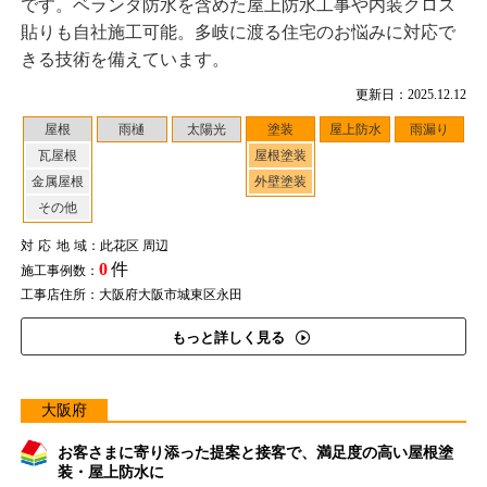
です。ベランダ防水を含めた屋上防水工事や内装クロス
貼りも自社施工可能。多岐に渡る住宅のお悩みに対応で
きる技術を備えています。
更新日：2025.12.12
屋根
雨樋
太陽光
塗装
屋上防水
雨漏り
瓦屋根
屋根塗装
金属屋根
外壁塗装
その他
対応地域
：此花区 周辺
0
件
施工事例数：
工事店住所：大阪府大阪市城東区永田
もっと詳しく見る
大阪府
お客さまに寄り添った提案と接客で、満足度の高い屋根塗
装・屋上防水に