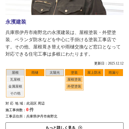
永濱建装
兵庫県伊丹市南野北の永濱建装は、屋根塗装・外壁塗
装、ベランダ防水などを中心に手掛ける塗装工事店で
す。その他、屋根葺き替えや雨樋交換など窓口となって
対応できる住宅工事は多岐にわたります。
更新日：2025.12.12
屋根
雨樋
太陽光
塗装
屋上防水
雨漏り
瓦屋根
屋根塗装
金属屋根
外壁塗装
その他
対応地域
：此花区 周辺
0
件
施工事例数：
工事店住所：兵庫県伊丹市南野北
もっと詳しく見る