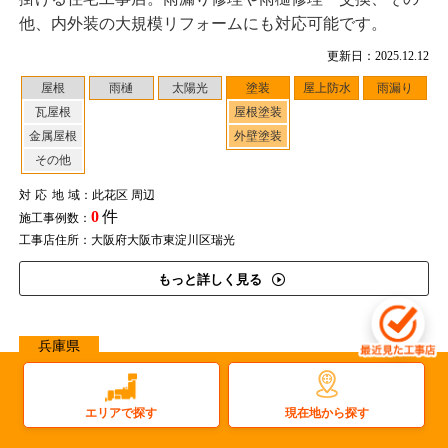
他、内外装の大規模リフォームにも対応可能です。
更新日：2025.12.12
屋根
雨樋
太陽光
塗装
屋上防水
雨漏り
瓦屋根
屋根塗装
金属屋根
外壁塗装
その他
対応地域
：此花区 周辺
0
件
施工事例数：
工事店住所：大阪府大阪市東淀川区瑞光
もっと詳しく見る
兵庫県
若手スタッフが元気に対応。安心の自社施工で高品質の屋
根塗装・屋上防水に
現在地から探す
エリアで探す