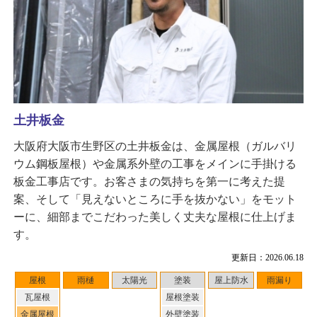
土井板金
大阪府大阪市生野区の土井板金は、金属屋根（ガルバリ
ウム鋼板屋根）や金属系外壁の工事をメインに手掛ける
板金工事店です。お客さまの気持ちを第一に考えた提
案、そして「見えないところに手を抜かない」をモット
ーに、細部までこだわった美しく丈夫な屋根に仕上げま
す。
更新日：2026.06.18
屋根
雨樋
太陽光
塗装
屋上防水
雨漏り
瓦屋根
屋根塗装
金属屋根
外壁塗装