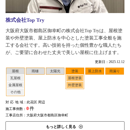
株式会社Top Try
大阪府大阪市都島区御幸町の株式会社Top Tryは、屋根塗
装や外壁塗装、屋上防水を中心とした塗装工事全般を施
工する会社です。高い技術を持った個性豊かな職人たち
が、ご要望に合わせた丈夫で美しい屋根に仕上げます。
更新日：2025.12.12
屋根
雨樋
太陽光
塗装
屋上防水
雨漏り
瓦屋根
屋根塗装
金属屋根
外壁塗装
その他
対応地域
：此花区 周辺
0
件
施工事例数：
工事店住所：大阪府大阪市都島区御幸町
もっと詳しく見る