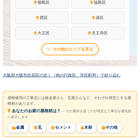
都島区
福島区
西区
港区
大正区
天王寺区
その他のエリアを見る
大阪府大阪市此花区の近く（他の行政区、市区町村）で絞り込む
屋根修理の工事店には板金屋さん、瓦屋さんなど、それぞれ得意とする屋
根材があります。
あなたのお家の屋根材は？
― その素材を扱うのが得意な工事店を優先的
に表示します
金属
瓦
セメント
木材
その他