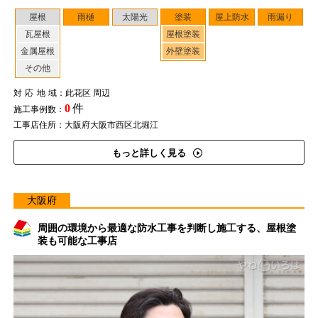
屋根
雨樋
太陽光
塗装
屋上防水
雨漏り
瓦屋根
屋根塗装
金属屋根
外壁塗装
その他
対応地域
：此花区 周辺
0
件
施工事例数：
工事店住所：大阪府大阪市西区北堀江
もっと詳しく見る
大阪府
周囲の環境から最適な防水工事を判断し施工する、屋根塗
装も可能な工事店