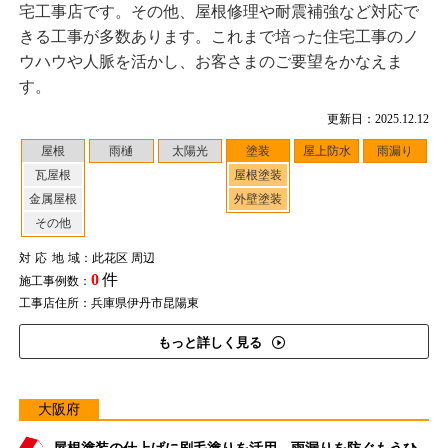
宅工事店です。その他、屋根修理や耐震補強など対応で
きる工事が多数あります。これまで培った住宅工事のノ
ウハウや人脈を活かし、お客さまのご要望をかなえま
す。
更新日：2025.12.12
屋根
雨樋
太陽光
塗装
屋上防水
雨漏り
瓦屋根
屋根塗装
金属屋根
外壁塗装
その他
対応地域
：此花区 周辺
0
件
施工事例数：
工事店住所：兵庫県伊丹市昆陽東
もっと詳しく見る
大阪府