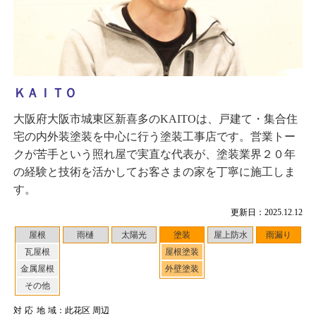
ＫＡＩＴＯ
大阪府大阪市城東区新喜多のKAITOは、戸建て・集合住
宅の内外装塗装を中心に行う塗装工事店です。営業トー
クが苦手という照れ屋で実直な代表が、塗装業界２０年
の経験と技術を活かしてお客さまの家を丁寧に施工しま
す。
更新日：2025.12.12
屋根
雨樋
太陽光
塗装
屋上防水
雨漏り
瓦屋根
屋根塗装
金属屋根
外壁塗装
その他
対応地域
：此花区 周辺