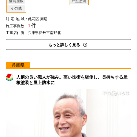
金属屋根
外壁塗装
その他
対応地域
：此花区 周辺
1
件
施工事例数：
工事店住所：兵庫県伊丹市南野北
もっと詳しく見る
兵庫県
人柄の良い職人が強み。高い技術を駆使し、長持ちする屋
根塗装と屋上防水に