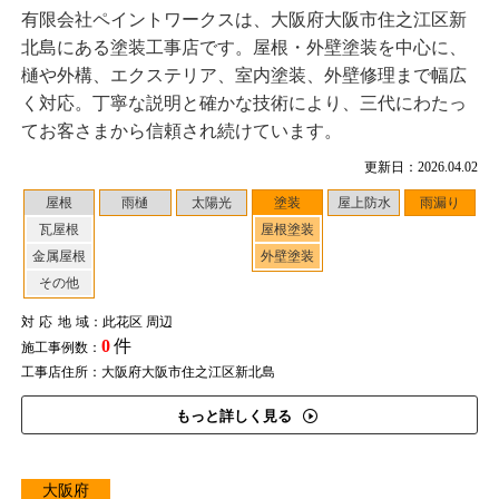
有限会社ペイントワークスは、大阪府大阪市住之江区新
北島にある塗装工事店です。屋根・外壁塗装を中心に、
樋や外構、エクステリア、室内塗装、外壁修理まで幅広
く対応。丁寧な説明と確かな技術により、三代にわたっ
てお客さまから信頼され続けています。
更新日：2026.04.02
屋根
雨樋
太陽光
塗装
屋上防水
雨漏り
瓦屋根
屋根塗装
金属屋根
外壁塗装
その他
対応地域
：此花区 周辺
0
件
施工事例数：
工事店住所：大阪府大阪市住之江区新北島
もっと詳しく見る
大阪府