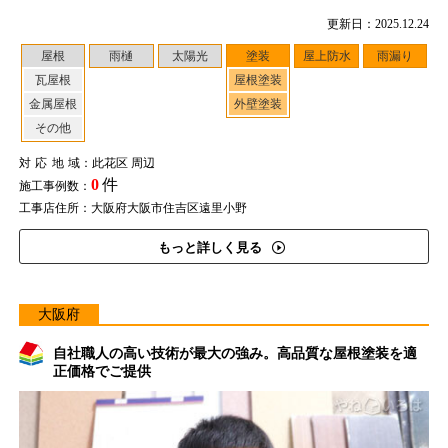
更新日：2025.12.24
屋根
雨樋
太陽光
塗装
屋上防水
雨漏り
瓦屋根
屋根塗装
金属屋根
外壁塗装
その他
対応地域
：此花区 周辺
0
件
施工事例数：
工事店住所：大阪府大阪市住吉区遠里小野
もっと詳しく見る
大阪府
自社職人の高い技術が最大の強み。高品質な屋根塗装を適
正価格でご提供