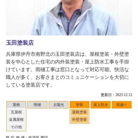
玉田塗装店
兵庫県伊丹市南野北の玉田塗装店は、屋根塗装・外壁塗
装を中心とした住宅の内外装塗装・屋上防水工事を手掛
けています。雨樋工事は窓口となって対応可能。快活な
職人が多く、お客さまとのコミュニケーションを大切に
している塗装店です。
更新日：2025.12.12
屋根
雨樋
太陽光
塗装
屋上防水
雨漏り
瓦屋根
屋根塗装
金属屋根
外壁塗装
その他
対応地域
：此花区 周辺