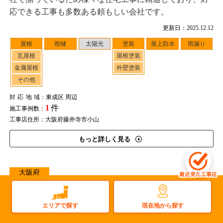
応できる工事も多数ある頼もしい会社です。
更新日：2025.12.12
屋根
雨樋
太陽光
塗装
屋上防水
雨漏り
瓦屋根
屋根塗装
金属屋根
外壁塗装
その他
対応地域
：東成区 周辺
1
件
施工事例数：
工事店住所：大阪府藤井寺市小山
もっと詳しく見る
大阪府
屋根塗装・屋上防水を「わかりやすく」説明し、お客さま
との信頼関係を大事に
現在地から探す
エリアで探す