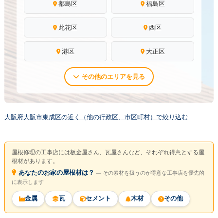
都島区
福島区
此花区
西区
港区
大正区
その他のエリアを見る
大阪府大阪市東成区の近く（他の行政区、市区町村）で絞り込む
屋根修理の工事店には板金屋さん、瓦屋さんなど、それぞれ得意とする屋
根材があります。
あなたのお家の屋根材は？
― その素材を扱うのが得意な工事店を優先的
に表示します
金属
瓦
セメント
木材
その他