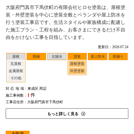
大阪府門真市下馬伏町の有限会社ヒロセ塗装は、屋根塗
装・外壁塗装を中心に塗装全般とベランダや屋上防水を
行う塗装工事店です。生活スタイルや家族構成に配慮し
た施工プラン・工程を組み、お客さまにできるだけ不自
由をかけない工事を目指しています。
更新日：2026.07.24
屋根
雨樋
太陽光
塗装
屋上防水
雨漏り
瓦屋根
屋根塗装
金属屋根
外壁塗装
その他
対応地域
：東成区 周辺
1
件
施工事例数：
工事店住所：大阪府門真市下馬伏町
もっと詳しく見る
大阪府