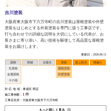
吉川塗装
大阪府東大阪市下六万寺町の吉川塗装は屋根塗装や外壁
塗装をはじめとする外装塗装を専門に扱う工事店です。
打ち合わせでの詳細な説明を大切にしている代表が、お
客さまに寄り添い、高い技術を駆使して高品質な屋根塗
装をお届けします。
更新日：2026.06.11
屋根
雨樋
太陽光
塗装
屋上防水
雨漏り
瓦屋根
屋根塗装
金属屋根
外壁塗装
その他
対応地域
：東成区 周辺
1
件
施工事例数：
工事店住所：大阪府東大阪市下六万寺町
もっと詳しく見る