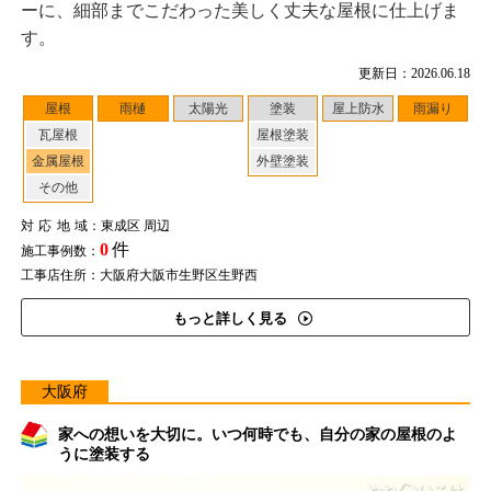
ーに、細部までこだわった美しく丈夫な屋根に仕上げま
す。
更新日：2026.06.18
屋根
雨樋
太陽光
塗装
屋上防水
雨漏り
瓦屋根
屋根塗装
金属屋根
外壁塗装
その他
対応地域
：東成区 周辺
0
件
施工事例数：
工事店住所：大阪府大阪市生野区生野西
もっと詳しく見る
大阪府
家への想いを大切に。いつ何時でも、自分の家の屋根のよ
うに塗装する