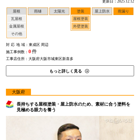
更新日：2025.12.12
屋根
雨樋
太陽光
塗装
屋上防水
雨漏り
瓦屋根
屋根塗装
金属屋根
外壁塗装
その他
対応地域
：東成区 周辺
0
件
施工事例数：
工事店住所：大阪府大阪市城東区新喜多
もっと詳しく見る
大阪府
長持ちする屋根塗装・屋上防水のため、素材に合う塗料を
見極める眼力を養う