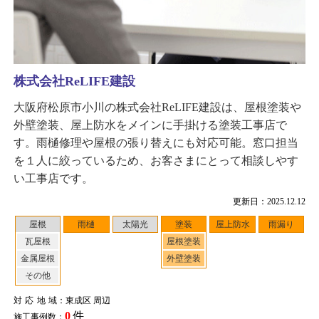
株式会社ReLIFE建設
大阪府松原市小川の株式会社ReLIFE建設は、屋根塗装や
外壁塗装、屋上防水をメインに手掛ける塗装工事店で
す。雨樋修理や屋根の張り替えにも対応可能。窓口担当
を１人に絞っているため、お客さまにとって相談しやす
い工事店です。
更新日：2025.12.12
屋根
雨樋
太陽光
塗装
屋上防水
雨漏り
瓦屋根
屋根塗装
金属屋根
外壁塗装
その他
対応地域
：東成区 周辺
0
件
施工事例数：