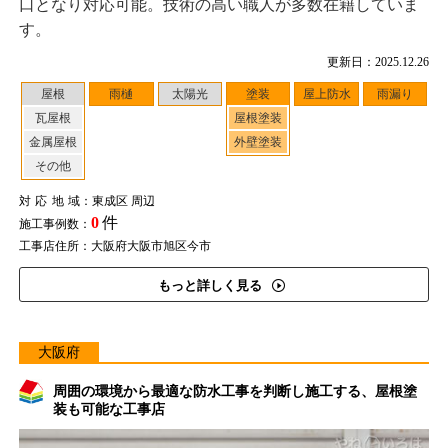
口となり対応可能。技術の高い職人が多数在籍していま
す。
更新日：2025.12.26
屋根
雨樋
太陽光
塗装
屋上防水
雨漏り
瓦屋根
屋根塗装
金属屋根
外壁塗装
その他
対応地域
：東成区 周辺
0
件
施工事例数：
工事店住所：大阪府大阪市旭区今市
もっと詳しく見る
大阪府
周囲の環境から最適な防水工事を判断し施工する、屋根塗
装も可能な工事店