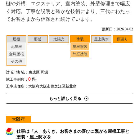
樋や外構、エクステリア、室内塗装、外壁修理まで幅広
く対応。丁寧な説明と確かな技術により、三代にわたっ
てお客さまから信頼され続けています。
更新日：2026.04.02
屋根
雨樋
太陽光
塗装
屋上防水
雨漏り
瓦屋根
屋根塗装
金属屋根
外壁塗装
その他
対応地域
：東成区 周辺
0
件
施工事例数：
工事店住所：大阪府大阪市住之江区新北島
もっと詳しく見る
大阪府
仕事は「人」ありき。お客さまの喜びに繋がる屋根工事と
塗装・屋上防水を