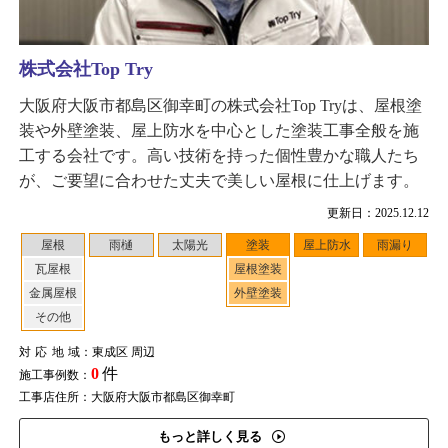
株式会社Top Try
大阪府大阪市都島区御幸町の株式会社Top Tryは、屋根塗
装や外壁塗装、屋上防水を中心とした塗装工事全般を施
工する会社です。高い技術を持った個性豊かな職人たち
が、ご要望に合わせた丈夫で美しい屋根に仕上げます。
更新日：2025.12.12
屋根
雨樋
太陽光
塗装
屋上防水
雨漏り
瓦屋根
屋根塗装
金属屋根
外壁塗装
その他
対応地域
：東成区 周辺
0
件
施工事例数：
工事店住所：大阪府大阪市都島区御幸町
もっと詳しく見る