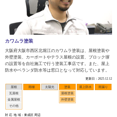
カワムラ塗装
大阪府大阪市西区北堀江のカワムラ塗装は、屋根塗装や
外壁塗装、カーポートやテラス屋根の設置、ブロック塀
の設置等を自社施工で行う塗装工事店です。また、屋上
防水やベランダ防水等は窓口となって対応しています。
更新日：2025.12.12
屋根
雨樋
太陽光
塗装
屋上防水
雨漏り
瓦屋根
屋根塗装
金属屋根
外壁塗装
その他
対応地域
：東成区 周辺