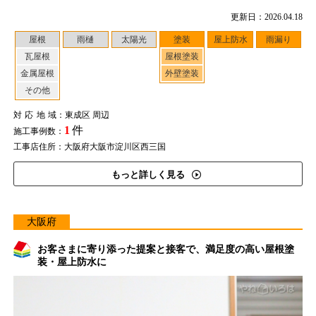
更新日：2026.04.18
屋根
雨樋
太陽光
塗装
屋上防水
雨漏り
瓦屋根
屋根塗装
金属屋根
外壁塗装
その他
対応地域
：東成区 周辺
1
件
施工事例数：
工事店住所：大阪府大阪市淀川区西三国
もっと詳しく見る
大阪府
お客さまに寄り添った提案と接客で、満足度の高い屋根塗
装・屋上防水に