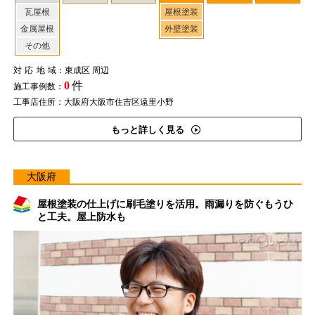
瓦屋根
屋根塗装
金属屋根
外壁塗装
その他
対応地域
：東成区 周辺
0
件
施工事例数：
工事店住所：大阪府大阪市住吉区遠里小野
もっと詳しく見る
大阪府
屋根塗装の仕上げに刷毛塗りを活用。雨漏りを防ぐもうひ
と工夫。屋上防水も