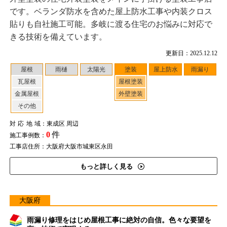
です。ベランダ防水を含めた屋上防水工事や内装クロス
貼りも自社施工可能。多岐に渡る住宅のお悩みに対応で
きる技術を備えています。
更新日：2025.12.12
屋根
雨樋
太陽光
塗装
屋上防水
雨漏り
瓦屋根
屋根塗装
金属屋根
外壁塗装
その他
対応地域
：東成区 周辺
0
件
施工事例数：
工事店住所：大阪府大阪市城東区永田
もっと詳しく見る
大阪府
雨漏り修理をはじめ屋根工事に絶対の自信。色々な要望を