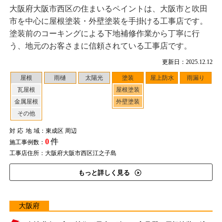
大阪府大阪市西区の住まいるペイントは、大阪市と吹田
市を中心に屋根塗装・外壁塗装を手掛ける工事店です。
塗装前のコーキングによる下地補修作業から丁寧に行
う、地元のお客さまに信頼されている工事店です。
更新日：2025.12.12
屋根
雨樋
太陽光
塗装
屋上防水
雨漏り
瓦屋根
屋根塗装
金属屋根
外壁塗装
その他
対応地域
：東成区 周辺
0
件
施工事例数：
工事店住所：大阪府大阪市西区江之子島
もっと詳しく見る
大阪府