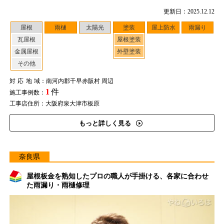
更新日：2025.12.12
屋根
雨樋
太陽光
塗装
屋上防水
雨漏り
瓦屋根
屋根塗装
金属屋根
外壁塗装
その他
対応地域
：南河内郡千早赤阪村 周辺
1
件
施工事例数：
工事店住所：大阪府泉大津市板原
もっと詳しく見る
奈良県
屋根板金を熟知したプロの職人が手掛ける、各家に合わせ
た雨漏り・雨樋修理