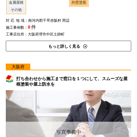
金属屋根
外壁塗装
その他
対応地域
：南河内郡千早赤阪村 周辺
0
件
施工事例数：
工事店住所：大阪府堺市中区土師町
もっと詳しく見る
大阪府
打ち合わせから施工まで窓口を１つにして、スムーズな屋
根塗装や屋上防水を