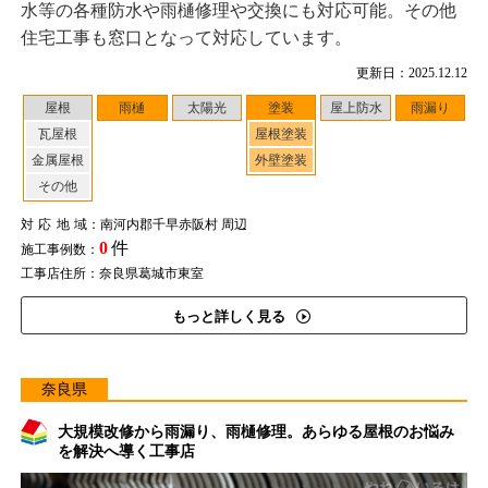
水等の各種防水や雨樋修理や交換にも対応可能。その他
住宅工事も窓口となって対応しています。
更新日：2025.12.12
屋根
雨樋
太陽光
塗装
屋上防水
雨漏り
瓦屋根
屋根塗装
金属屋根
外壁塗装
その他
対応地域
：南河内郡千早赤阪村 周辺
0
件
施工事例数：
工事店住所：奈良県葛城市東室
もっと詳しく見る
奈良県
大規模改修から雨漏り、雨樋修理。あらゆる屋根のお悩み
を解決へ導く工事店