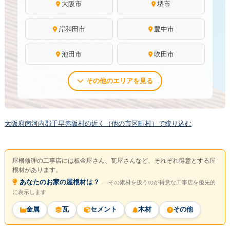
大阪市
堺市
岸和田市
豊中市
池田市
吹田市
その他のエリアを見る
大阪府南河内郡千早赤阪村の近く（他の市区町村）で絞り込む
屋根修理の工事店には板金屋さん、瓦屋さんなど、それぞれ得意とする屋
根材があります。
あなたのお家の屋根材は？
― その素材を扱うのが得意な工事店を優先的
に表示します
金属
瓦
セメント
木材
その他