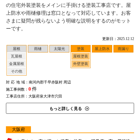
の住宅外装塗装をメインに手掛ける塗装工事店です。屋
上防水や雨樋修理は窓口となって対応しています。お客
さまに疑問が残らないよう明確な説明をするのがモット
ーです。
更新日：2025.12.12
屋根
雨樋
太陽光
塗装
屋上防水
雨漏り
瓦屋根
屋根塗装
金属屋根
外壁塗装
その他
対応地域
：南河内郡千早赤阪村 周辺
0
件
施工事例数：
工事店住所：大阪府泉大津市穴田
もっと詳しく見る
大阪府