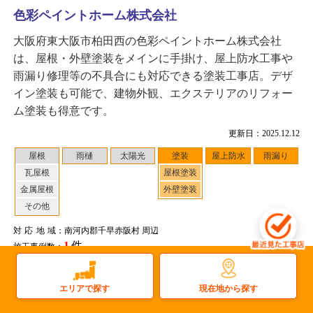
色彩ペイントホーム株式会社
大阪府東大阪市柏田西の色彩ペイントホーム株式会社
は、屋根・外壁塗装をメインに手掛け、屋上防水工事や
雨漏り修理等の不具合にも対応できる塗装工事店。デザ
イン塗装も可能で、建物外観、エクステリアのリフォー
ム塗装も得意です。
更新日：2025.12.12
屋根
雨樋
太陽光
塗装
屋上防水
雨漏り
瓦屋根
屋根塗装
金属屋根
外壁塗装
その他
対応地域
：南河内郡千早赤阪村 周辺
1
件
施工事例数：
工事店住所：大阪府東大阪市柏田西
現在地から探す
エリアで探す
もっと詳しく見る