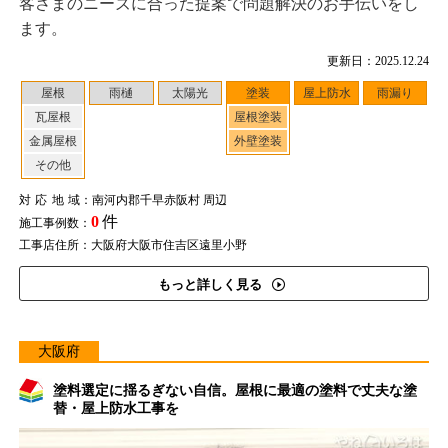
客さまのニーズに合った提案で問題解決のお手伝いをし
ます。
更新日：2025.12.24
屋根
雨樋
太陽光
塗装
屋上防水
雨漏り
瓦屋根
屋根塗装
金属屋根
外壁塗装
その他
対応地域
：南河内郡千早赤阪村 周辺
0
件
施工事例数：
工事店住所：大阪府大阪市住吉区遠里小野
もっと詳しく見る
大阪府
塗料選定に揺るぎない自信。屋根に最適の塗料で丈夫な塗
替・屋上防水工事を