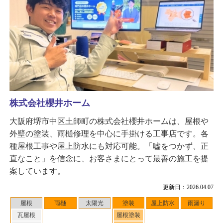
株式会社櫻井ホーム
大阪府堺市中区土師町の株式会社櫻井ホームは、屋根や
外壁の塗装、雨樋修理を中心に手掛ける工事店です。各
種屋根工事や屋上防水にも対応可能。「嘘をつかず、正
直なこと」を信念に、お客さまにとって最善の施工を提
案しています。
更新日：2026.04.07
屋根
雨樋
太陽光
塗装
屋上防水
雨漏り
瓦屋根
屋根塗装