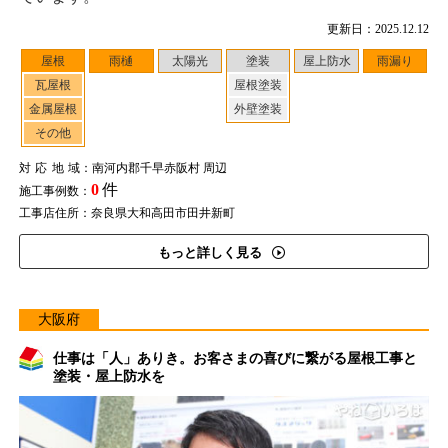
更新日：2025.12.12
屋根
雨樋
太陽光
塗装
屋上防水
雨漏り
瓦屋根
屋根塗装
金属屋根
外壁塗装
その他
対応地域
：南河内郡千早赤阪村 周辺
0
件
施工事例数：
工事店住所：奈良県大和高田市田井新町
もっと詳しく見る
大阪府
仕事は「人」ありき。お客さまの喜びに繋がる屋根工事と
塗装・屋上防水を