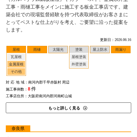
工事・雨樋工事をメインに施工する板金工事店です。建
築会社での現場監督経験を持つ代表取締役がお客さまに
とってベストな仕上がりを考え、ご要望に沿った提案を
します。
更新日：2026.06.16
屋根
雨樋
太陽光
塗装
屋上防水
雨漏り
瓦屋根
屋根塗装
金属屋根
外壁塗装
その他
対応地域
：南河内郡千早赤阪村 周辺
8
件
施工事例数：
工事店住所：大阪府南河内郡河南町山城
もっと詳しく見る
奈良県