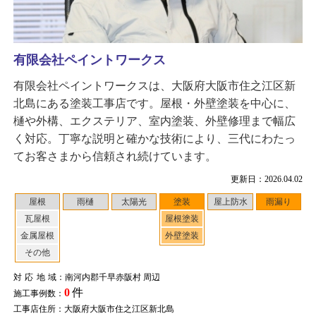
有限会社ペイントワークス
有限会社ペイントワークスは、大阪府大阪市住之江区新
北島にある塗装工事店です。屋根・外壁塗装を中心に、
樋や外構、エクステリア、室内塗装、外壁修理まで幅広
く対応。丁寧な説明と確かな技術により、三代にわたっ
てお客さまから信頼され続けています。
更新日：2026.04.02
屋根
雨樋
太陽光
塗装
屋上防水
雨漏り
瓦屋根
屋根塗装
金属屋根
外壁塗装
その他
対応地域
：南河内郡千早赤阪村 周辺
0
件
施工事例数：
工事店住所：大阪府大阪市住之江区新北島