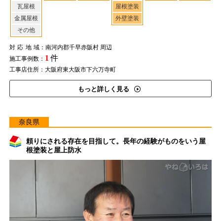
瓦屋根
屋根塗装
金属屋根
外壁塗装
その他
対応地域
：南河内郡千早赤阪村 周辺
1
件
施工事例数：
工事店住所：大阪府東大阪市下六万寺町
もっと詳しく見る
奈良県
頼りにされる存在を目指して。長年の経験がものをいう屋
根塗装と屋上防水