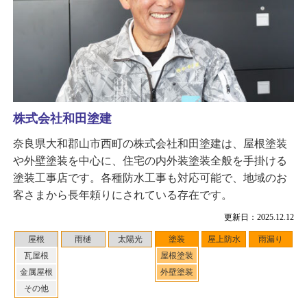
株式会社和田塗建
奈良県大和郡山市西町の株式会社和田塗建は、屋根塗装
や外壁塗装を中心に、住宅の内外装塗装全般を手掛ける
塗装工事店です。各種防水工事も対応可能で、地域のお
客さまから長年頼りにされている存在です。
更新日：2025.12.12
屋根
雨樋
太陽光
塗装
屋上防水
雨漏り
瓦屋根
屋根塗装
金属屋根
外壁塗装
その他