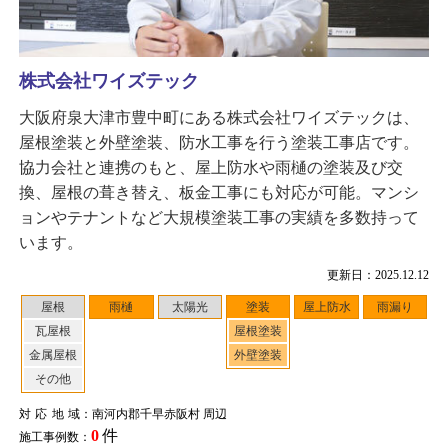
株式会社ワイズテック
大阪府泉大津市豊中町にある株式会社ワイズテックは、
屋根塗装と外壁塗装、防水工事を行う塗装工事店です。
協力会社と連携のもと、屋上防水や雨樋の塗装及び交
換、屋根の葺き替え、板金工事にも対応が可能。マンシ
ョンやテナントなど大規模塗装工事の実績を多数持って
います。
更新日：2025.12.12
屋根
雨樋
太陽光
塗装
屋上防水
雨漏り
瓦屋根
屋根塗装
金属屋根
外壁塗装
その他
対応地域
：南河内郡千早赤阪村 周辺
0
件
施工事例数：