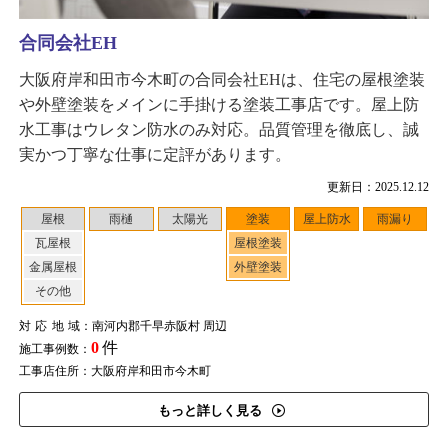
合同会社EH
大阪府岸和田市今木町の合同会社EHは、住宅の屋根塗装
や外壁塗装をメインに手掛ける塗装工事店です。屋上防
水工事はウレタン防水のみ対応。品質管理を徹底し、誠
実かつ丁寧な仕事に定評があります。
更新日：2025.12.12
屋根
雨樋
太陽光
塗装
屋上防水
雨漏り
瓦屋根
屋根塗装
金属屋根
外壁塗装
その他
対応地域
：南河内郡千早赤阪村 周辺
0
件
施工事例数：
工事店住所：大阪府岸和田市今木町
もっと詳しく見る