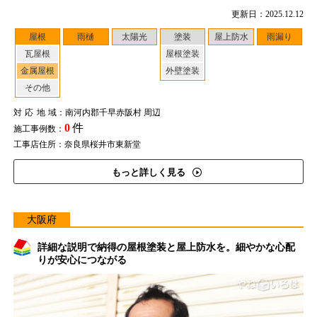
更新日：2025.12.12
屋根
雨樋
太陽光
塗装
屋上防水
雨漏り
瓦屋根
屋根塗装
金属屋根
外壁塗装
その他
対応地域
：南河内郡千早赤阪村 周辺
0
件
施工事例数：
工事店住所：奈良県桜井市東新堂
もっと詳しく見る
大阪府
詳細な説明で納得の屋根塗装と屋上防水を。細やかな心配
りが安心につながる