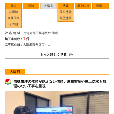
屋根
雨樋
太陽光
塗装
屋上防水
雨漏り
瓦屋根
屋根塗装
金属屋根
外壁塗装
その他
対応地域
：南河内郡千早赤阪村 周辺
1
件
施工事例数：
工事店住所：大阪府藤井寺市小山
もっと詳しく見る
大阪府
雨樋修理の依頼が絶えない信頼。屋根塗装や屋上防水も無
理のない工事を重視