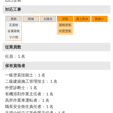
山口塗装
※４ タスペーサー・・・屋根材の重なる部分に挟み、屋
対応工事
根材と屋根材の隙間を保つための器具
（２０２３年７月取材）
屋根
雨樋
太陽光
塗装
屋上防水
雨漏り
瓦屋根
屋根塗装
金属屋根
外壁塗装
その他
従業員数
社員：１名
保有資格者
一級塗装技能士：１名
二級建築施工管理技士：１名
外壁診断士：１名
有機溶剤作業主任者：１名
高所作業車運転者：１名
職長安全衛生責任者：１名
足場の組立て等作業主任者：１名