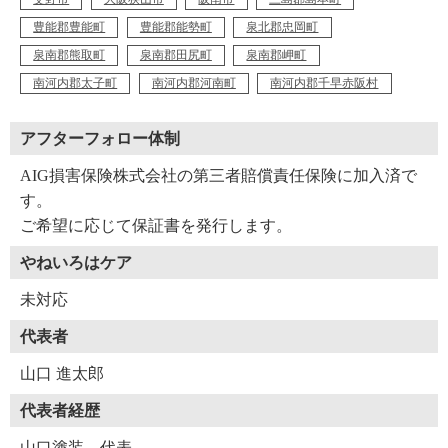
豊能郡豊能町
豊能郡能勢町
泉北郡忠岡町
泉南郡熊取町
泉南郡田尻町
泉南郡岬町
南河内郡太子町
南河内郡河南町
南河内郡千早赤阪村
アフターフォロー体制
AIG損害保険株式会社の第三者賠償責任保険に加入済で
す。
ご希望に応じて保証書を発行します。
やねいろはケア
未対応
代表者
山口 進太郎
代表者経歴
山口塗装 代表