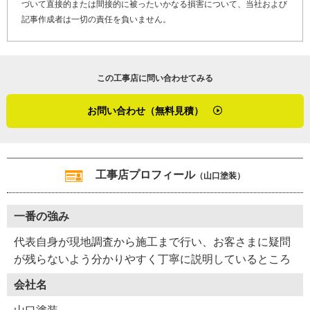
づいて直接的または間接的に被ったいかなる損害について、当社および
の劣化でお困りのお客さま、そして屋根リフォームや屋根
記事作成者は一切の責任を負いません。
修理を検討しているお客さまへメッセージです。
「地域密着工事店として、皆さまから頼りにされる塗装店
この工事店に問い合わせてみる
になれたらと思っています。施工内容により保証書の発行
もございますので、アフターフォローもばっちりです。屋
お問い合わせ（無料見積）
根塗装について疑問がありましたら何でも気軽にお問い合
わせください」
住宅の塗り替えは数年から数１０年に１度のもの。「どこ
工事店プロフィール
（山口塗装）
に相談したらいいの？」と悩むお客さまは少なくありませ
ん。山口さんとお話をして、そんな時に気軽に何でも聞け
一番の強み
る工事店、それが山口塗装店だと感じた取材でした。
代表自身が現地調査から施工まで行い、お客さまに疑問
※１ カラーベスト・・・セメントを固めて塗装した板状
が残らないよう分かりやすく丁寧に説明しているところ
の屋根材。化粧スレート
会社名
※2 コーキング・・・継ぎ目の隙間を埋める目地材
※３ プライマー・・・シリコン塗料用の下地材