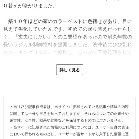
り替えが挙がりました。
「築１０年ほどの家のカラーベストに色褪せがあり、目に
見えて劣化していたんです。初めての塗り替えだったらし
く、『丈夫にしたい』とのご要望があったので耐久年数の
長いラジカル制御塗料を提案しました。洗浄後にひび割れ
をコーキング（※２）で修理し、しっかり下地処理をして
からプライマー（※３）で下塗りですね。その後は屋根材
の重なり部分にタスペーサー（※４）を挟み、中塗り、上
詳しく見る
塗りで仕上げました。もし雨漏りしている場合は、協力工
事店さんと共に点検して雨漏り修理後に塗装に入ります」
大阪府泉大津市の屋根塗装工事の特性は、潮風対策が必要
なこと。泉大津市は海が近いため、建物の鉄部は潮風の影
・当社及び記事作成者は、当サイトに掲載されている記事や情報の内容
に関しては十分な注意を払っておりますが、それらについての正確性や
響で劣化しやすい傾向にあります。そういった地域は見積
確実性、安全性、効果や効能などを保証するものではございません。
りの段階で錆に強い材料を提案しているそうです。
・当サイトに記載された情報のご利用については、ユーザー自身の責任
において行われるものとし、ユーザーが当サイトから入手した情報に基
最後に「やねいろは」をご覧になっている、雨漏りや屋根