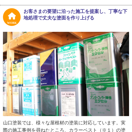
れていなかったので試行錯誤しましたね」
お客さまの要望に沿った施工を提案し、丁寧な下
実績を重ね、お客さま対応にも山口さんなりのやり方を見
地処理で丈夫な塗面を作り上げる
つけ出しました。見積書を渡して終わりではなく、お客さ
WORK
まの家と施工に関する資料を照らしあわせてどのような施
工をしていくのかをわかりやすく丁寧に説明するよう心掛
けています。
山口塗装は、山口さん自身が現地調査、打ち合わせ、施工
を行います。全ての工程に代表の目が行き届いている状態
が山口塗装の最大の強みだと胸を張ります。今後は会社の
規模を大きくしていく展望があり、そのためには仕事の幅
を広げ、かつスタッフ増員もしなければいけません。「見
習いスタッフには昔みたいに『見て覚えろ』ではなく、僕
がしっかり教えるのでご安心ください」と、とても前向き
に語っていました。
山口塗装では、様々な屋根材の塗装に対応しています。実
際の施工事例を尋ねたところ、カラーベスト（※１）の塗