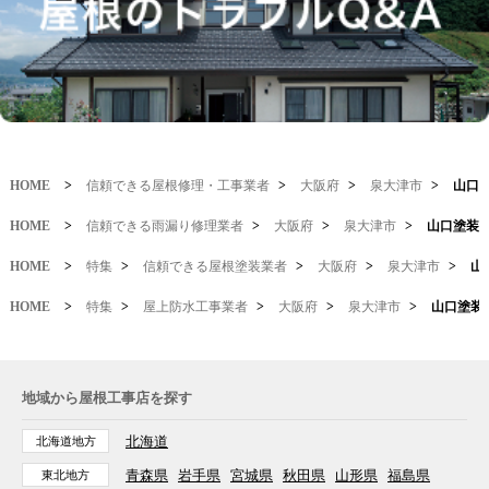
HOME
>
信頼できる屋根修理・工事業者
>
大阪府
>
泉大津市
>
山口
HOME
>
信頼できる雨漏り修理業者
>
大阪府
>
泉大津市
>
山口塗装
HOME
>
特集
>
信頼できる屋根塗装業者
>
大阪府
>
泉大津市
>
山
HOME
>
特集
>
屋上防水工事業者
>
大阪府
>
泉大津市
>
山口塗装
地域から屋根工事店を探す
北海道
北海道地方
青森県
岩手県
宮城県
秋田県
山形県
福島県
東北地方