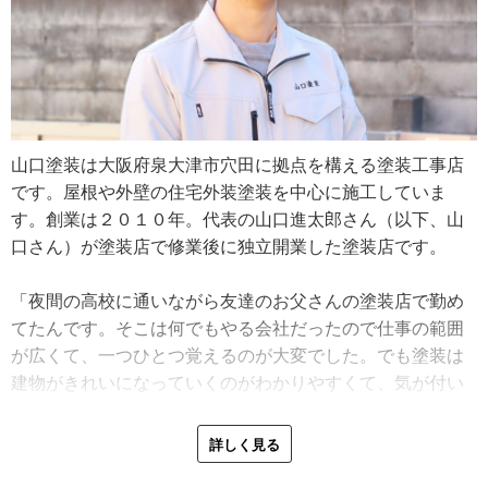
山口塗装は大阪府泉大津市穴田に拠点を構える塗装工事店
です。屋根や外壁の住宅外装塗装を中心に施工していま
す。創業は２０１０年。代表の山口進太郎さん（以下、山
口さん）が塗装店で修業後に独立開業した塗装店です。
「夜間の高校に通いながら友達のお父さんの塗装店で勤め
てたんです。そこは何でもやる会社だったので仕事の範囲
が広くて、一つひとつ覚えるのが大変でした。でも塗装は
建物がきれいになっていくのがわかりやすくて、気が付い
たらそれがやりがいに繋がっていたんです。それでいつの
間にか『自分で塗装店をやってみたい』と考えるようにな
詳しく見る
りました。独立後は、お金のことやお客さまへの対応に慣