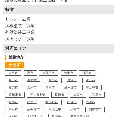
特徴
リフォーム業
Y27-AYF
工事店番号
屋根塗装工事業
外壁塗装工事業
屋上防水工事業
対応エリア
近畿地方
大阪府
大阪市
堺市
岸和田市
豊中市
池田市
吹田市
泉大津市
高槻市
貝塚市
守口市
枚方市
茨木市
八尾市
泉佐野市
富田林市
寝屋川市
河内長野市
松原市
大東市
和泉市
箕面市
柏原市
羽曳野市
門真市
摂津市
高石市
藤井寺市
東大阪市
泉南市
四條畷市
交野市
大阪狭山市
阪南市
三島郡島本町