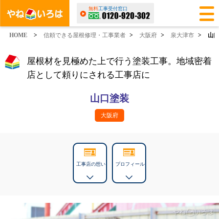
無料
工事受付窓口
HOME
>
信頼できる屋根修理・工事業者
>
大阪府
>
泉大津市
>
山
屋根材を見極めた上で行う塗装工事。地域密着
店として頼りにされる工事店に
山口塗装
大阪府
工事店の想い
プロフィール