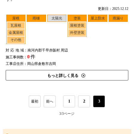
更新日：2025.12.12
屋根
雨樋
太陽光
塗装
屋上防水
雨漏り
瓦屋根
屋根塗装
金属屋根
外壁塗装
その他
対応地域
：南河内郡千早赤阪村 周辺
0
件
施工事例数：
工事店住所：岡山県倉敷市吉岡
もっと詳しく見る
1
2
3
最初
前へ
3/3
ページ