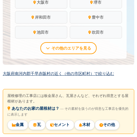
大阪市
堺市
岸和田市
豊中市
池田市
吹田市
その他のエリアを見る
大阪府南河内郡千早赤阪村の近く（他の市区町村）で絞り込む
屋根修理の工事店には板金屋さん、瓦屋さんなど、それぞれ得意とする屋
根材があります。
あなたのお家の屋根材は？
― その素材を扱うのが得意な工事店を優先的
に表示します
金属
瓦
セメント
木材
その他