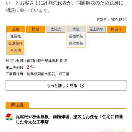
い」とお客さまに評判の代表が、問題解決のため親身に
相談に乗っています。
更新日：2025.12.12
屋根
雨樋
太陽光
塗装
屋上防水
雨漏り
瓦屋根
屋根塗装
金属屋根
外壁塗装
その他
対応地域
：南河内郡千早赤阪村 周辺
2
件
施工事例数：
工事店住所：徳島県阿南市那賀川町三栗
もっと詳しく見る
岡山県
瓦屋根や板金屋根、雨樋修理、塗装もお任せ！住宅に精通
した骨太な工事店