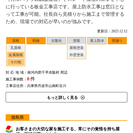
に行っている板金工事店です。屋上防水工事は窓口とな
って工事が可能。社長自ら見積りから施工まで管理する
ため、現場での対応が早いのが強みです。
更新日：2025.12.12
屋根
雨樋
太陽光
塗装
屋上防水
雨漏り
瓦屋根
屋根塗装
金属屋根
外壁塗装
その他
対応地域
：南河内郡千早赤阪村 周辺
0
件
施工事例数：
工事店住所：兵庫県丹波市山南町谷川
もっと詳しく見る
徳島県
お客さまの大切な家を施工する、常にその覚悟を持ち屋