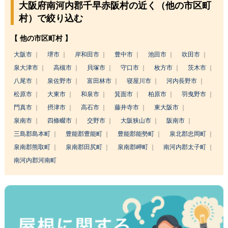
大阪府南河内郡千早赤阪村の近く（他の市区町
村）で絞り込む
【 他の市区町村 】
大阪市
堺市
岸和田市
豊中市
池田市
吹田市
泉大津市
高槻市
貝塚市
守口市
枚方市
茨木市
八尾市
泉佐野市
富田林市
寝屋川市
河内長野市
松原市
大東市
和泉市
箕面市
柏原市
羽曳野市
門真市
摂津市
高石市
藤井寺市
東大阪市
泉南市
四條畷市
交野市
大阪狭山市
阪南市
三島郡島本町
豊能郡豊能町
豊能郡能勢町
泉北郡忠岡町
泉南郡熊取町
泉南郡田尻町
泉南郡岬町
南河内郡太子町
南河内郡河南町