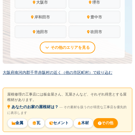
大阪市
堺市
岸和田市
豊中市
池田市
吹田市
その他のエリアを見る
大阪府南河内郡千早赤阪村の近く（他の市区町村）で絞り込む
屋根修理の工事店には板金屋さん、瓦屋さんなど、それぞれ得意とする屋
根材があります。
あなたのお家の屋根材は？
― その素材を扱うのが得意な工事店を優先的
に表示します
金属
瓦
セメント
木材
その他