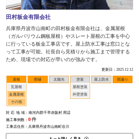
田村板金有限会社
兵庫県丹波市山南町の田村板金有限会社は、金属屋根
（ガルバリウム鋼板屋根）やスレート屋根の工事を中心
に行っている板金工事店です。屋上防水工事は窓口とな
って工事が可能。社長自ら見積りから施工まで管理する
ため、現場での対応が早いのが強みです。
更新日：2025.12.12
屋根
雨樋
太陽光
塗装
屋上防水
雨漏り
瓦屋根
屋根塗装
金属屋根
外壁塗装
その他
対応地域
：南河内郡千早赤阪村 周辺
0
件
施工事例数：
工事店住所：兵庫県丹波市山南町谷川
もっと詳しく見る