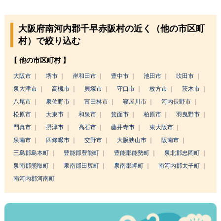
大阪府南河内郡千早赤阪村の近く（他の市区町
村）で絞り込む
【 他の市区町村 】
大阪市
堺市
岸和田市
豊中市
池田市
吹田市
泉大津市
高槻市
貝塚市
守口市
枚方市
茨木市
八尾市
泉佐野市
富田林市
寝屋川市
河内長野市
松原市
大東市
和泉市
箕面市
柏原市
羽曳野市
門真市
摂津市
高石市
藤井寺市
東大阪市
泉南市
四條畷市
交野市
大阪狭山市
阪南市
三島郡島本町
豊能郡豊能町
豊能郡能勢町
泉北郡忠岡町
泉南郡熊取町
泉南郡田尻町
泉南郡岬町
南河内郡太子町
南河内郡河南町