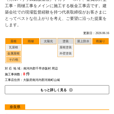
工事・雨樋工事をメインに施工する板金工事店です。建
築会社での現場監督経験を持つ代表取締役がお客さまに
とってベストな仕上がりを考え、ご要望に沿った提案を
します。
更新日：2026.06.16
屋根
雨樋
太陽光
塗装
屋上防水
雨漏り
瓦屋根
屋根塗装
金属屋根
外壁塗装
その他
対応地域
：南河内郡千早赤阪村 周辺
8
件
施工事例数：
工事店住所：大阪府南河内郡河南町山城
もっと詳しく見る
奈良県