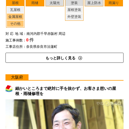
屋根
雨樋
太陽光
塗装
屋上防水
雨漏り
瓦屋根
屋根塗装
金属屋根
外壁塗装
その他
対応地域
：南河内郡千早赤阪村 周辺
0
件
施工事例数：
工事店住所：奈良県奈良市法蓮町
もっと詳しく見る
大阪府
細かいところまで絶対に手を抜かず、お客さま想いの屋
根・雨樋修理を