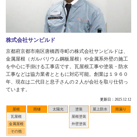
株式会社サンビルド
京都府京都市南区唐橋西寺町の株式会社サンビルドは、
金属屋根（ガルバリウム鋼板屋根）や金属系外壁の施工
を中心に手掛ける工事店です。瓦屋根工事や塗装・防水
工事などは協力業者とともに対応可能。創業は１９６０
年、現在は二代目と息子さんの２人が会社を取り仕切っ
ています。
更新日：2025.12.12
屋根
雨樋
太陽光
塗装
屋上防水
雨漏り
瓦屋根
屋根塗装
金属屋根
外壁塗装
その他