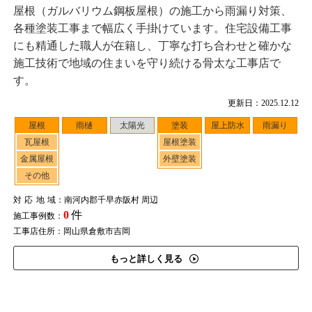
屋根（ガルバリウム鋼板屋根）の施工から雨漏り対策、
各種塗装工事まで幅広く手掛けています。住宅設備工事
にも精通した職人が在籍し、丁寧な打ち合わせと確かな
施工技術で地域の住まいを守り続ける骨太な工事店で
す。
更新日：2025.12.12
屋根
雨樋
太陽光
塗装
屋上防水
雨漏り
瓦屋根
屋根塗装
金属屋根
外壁塗装
その他
対応地域
：南河内郡千早赤阪村 周辺
0
件
施工事例数：
工事店住所：岡山県倉敷市吉岡
もっと詳しく見る