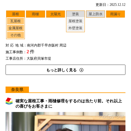
更新日：2025.12.12
屋根
雨樋
太陽光
塗装
屋上防水
雨漏り
瓦屋根
屋根塗装
金属屋根
外壁塗装
その他
対応地域
：南河内郡千早赤阪村 周辺
2
件
施工事例数：
工事店住所：大阪府貝塚市堤
もっと詳しく見る
奈良県
確実な屋根工事・雨樋修理をするのは当たり前。それ以上
の喜びをお客さまに