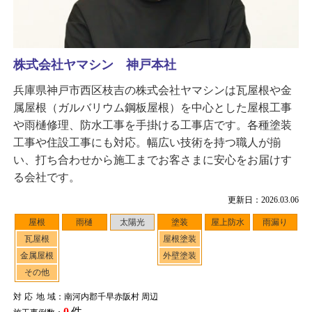
株式会社ヤマシン 神戸本社
兵庫県神戸市西区枝吉の株式会社ヤマシンは瓦屋根や金
属屋根（ガルバリウム鋼板屋根）を中心とした屋根工事
や雨樋修理、防水工事を手掛ける工事店です。各種塗装
工事や住設工事にも対応。幅広い技術を持つ職人が揃
い、打ち合わせから施工までお客さまに安心をお届けす
る会社です。
更新日：2026.03.06
屋根
雨樋
太陽光
塗装
屋上防水
雨漏り
瓦屋根
屋根塗装
金属屋根
外壁塗装
その他
対応地域
：南河内郡千早赤阪村 周辺
0
件