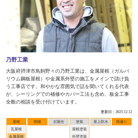
乃野工業
大阪府摂津市鳥飼野々の乃野工業は、金属屋根（ガルバ
リウム鋼板屋根）や金属系外壁の施工をメインで請け負
う工事店です。和やかな雰囲気で話を聞いてくれる代表
が、シーリングでの補修やカバー工法も含め、板金工事
全般の相談を受け付けています。
更新日：2025.12.12
屋根
雨樋
太陽光
塗装
屋上防水
雨漏り
瓦屋根
屋根塗装
金属屋根
外壁塗装