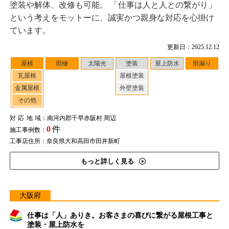
塗装や解体、改修も可能。 「仕事は人と人との繋がり」
という考えをモットーに、誠実かつ親身な対応を心掛け
ています。
更新日：2025.12.12
屋根
雨樋
太陽光
塗装
屋上防水
雨漏り
瓦屋根
屋根塗装
金属屋根
外壁塗装
その他
対応地域
：南河内郡千早赤阪村 周辺
0
件
施工事例数：
工事店住所：奈良県大和高田市田井新町
もっと詳しく見る
大阪府
仕事は「人」ありき。お客さまの喜びに繋がる屋根工事と
塗装・屋上防水を