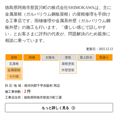
徳島県阿南市那賀川町の株式会社SHIMOKAWAは、主に
金属屋根（ガルバリウム鋼板屋根）の屋根修理を手掛け
る工事店です。雨樋修理や金属系外壁（ガルバリウム鋼
板外壁）の施工も行います。「優しい感じで話しやす
い」とお客さまに評判の代表が、問題解決のため親身に
相談に乗っています。
更新日：2025.12.12
屋根
雨樋
太陽光
塗装
屋上防水
雨漏り
瓦屋根
屋根塗装
金属屋根
外壁塗装
その他
対応地域
：南河内郡千早赤阪村 周辺
2
件
施工事例数：
工事店住所：徳島県阿南市那賀川町三栗
もっと詳しく見る