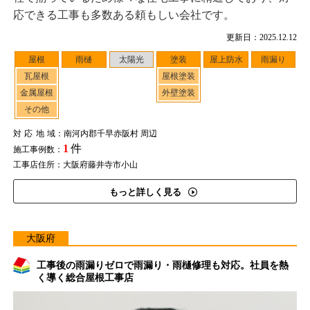
応できる工事も多数ある頼もしい会社です。
更新日：2025.12.12
屋根
雨樋
太陽光
塗装
屋上防水
雨漏り
瓦屋根
屋根塗装
金属屋根
外壁塗装
その他
対応地域
：南河内郡千早赤阪村 周辺
1
件
施工事例数：
工事店住所：大阪府藤井寺市小山
もっと詳しく見る
大阪府
工事後の雨漏りゼロで雨漏り・雨樋修理も対応。社員を熱
く導く総合屋根工事店