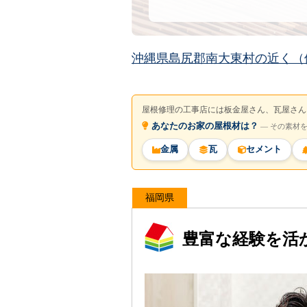
沖縄県島尻郡南大東村の近く（
屋根修理の工事店には板金屋さん、瓦屋さん
あなたのお家の屋根材は？
― その素材
金属
瓦
セメント
福岡県
豊富な経験を活