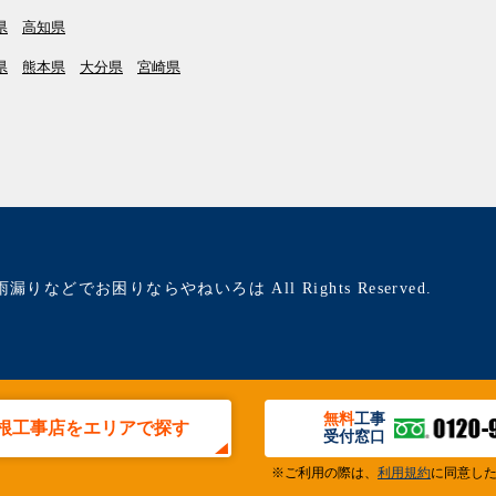
県
高知県
県
熊本県
大分県
宮崎県
雨漏りなどでお困りならやねいろは All Rights Reserved.
無料
工事
根工事店をエリアで探す
受付窓口
※ご利用の際は、
利用規約
に同意し