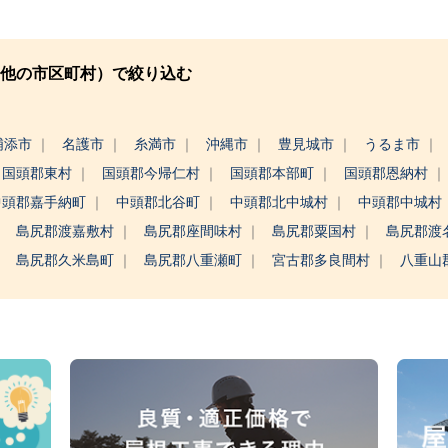
他の市区町村）で絞り込む
浦添市
名護市
糸満市
沖縄市
豊見城市
うるま市
国頭郡東村
国頭郡今帰仁村
国頭郡本部町
国頭郡恩納村
中頭郡嘉手納町
中頭郡北谷町
中頭郡北中城村
中頭郡中城村
島尻郡渡嘉敷村
島尻郡座間味村
島尻郡粟国村
島尻郡渡
島尻郡久米島町
島尻郡八重瀬町
宮古郡多良間村
八重山