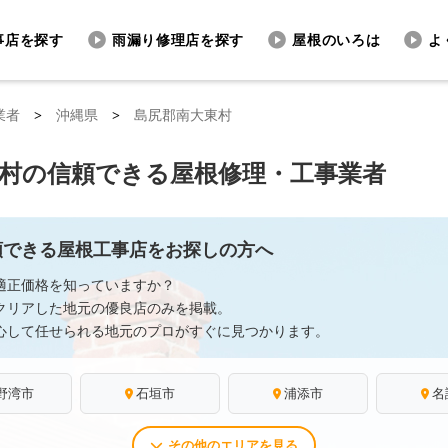
事店を探す
雨漏り修理店を探す
屋根のいろは
よ
業者
>
沖縄県
>
島尻郡南大東村
村の信頼できる屋根修理・工事業者
頼できる屋根工事店をお探しの方へ
適正価格を知っていますか？
クリアした地元の優良店のみを掲載。
心して任せられる地元のプロがすぐに見つかります。
野湾市
石垣市
浦添市
名
その他のエリアを見る