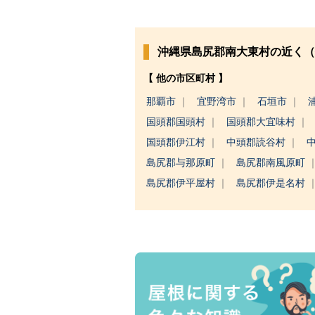
沖縄県島尻郡南大東村の近く（
【 他の市区町村 】
那覇市
宜野湾市
石垣市
国頭郡国頭村
国頭郡大宜味村
国頭郡伊江村
中頭郡読谷村
島尻郡与那原町
島尻郡南風原町
島尻郡伊平屋村
島尻郡伊是名村