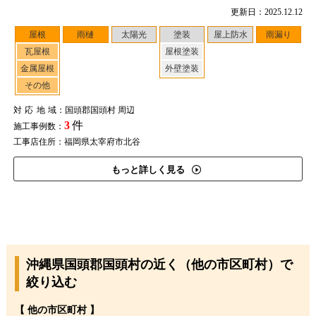
更新日：2025.12.12
屋根
雨樋
太陽光
塗装
屋上防水
雨漏り
瓦屋根
屋根塗装
金属屋根
外壁塗装
その他
対応地域
：国頭郡国頭村 周辺
3
件
施工事例数：
工事店住所：福岡県太宰府市北谷
もっと詳しく見る
沖縄県国頭郡国頭村の近く（他の市区町村）で
絞り込む
【 他の市区町村 】