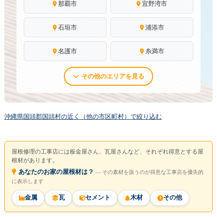
那覇市
宜野湾市
石垣市
浦添市
名護市
糸満市
その他のエリアを見る
沖縄県国頭郡国頭村の近く（他の市区町村）で絞り込む
屋根修理の工事店には板金屋さん、瓦屋さんなど、それぞれ得意とする屋
根材があります。
あなたのお家の屋根材は？
― その素材を扱うのが得意な工事店を優先的
に表示します
金属
瓦
セメント
木材
その他