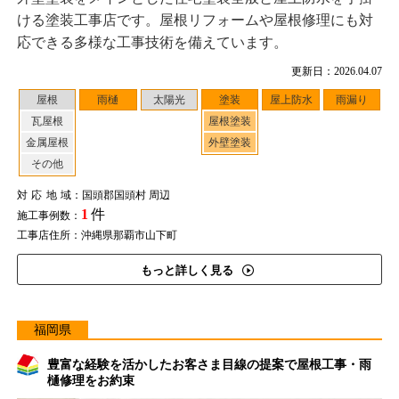
ける塗装工事店です。屋根リフォームや屋根修理にも対
応できる多様な工事技術を備えています。
更新日：2026.04.07
屋根
雨樋
太陽光
塗装
屋上防水
雨漏り
瓦屋根
屋根塗装
金属屋根
外壁塗装
その他
対応地域
：国頭郡国頭村 周辺
1
件
施工事例数：
工事店住所：沖縄県那覇市山下町
もっと詳しく見る
福岡県
豊富な経験を活かしたお客さま目線の提案で屋根工事・雨
樋修理をお約束