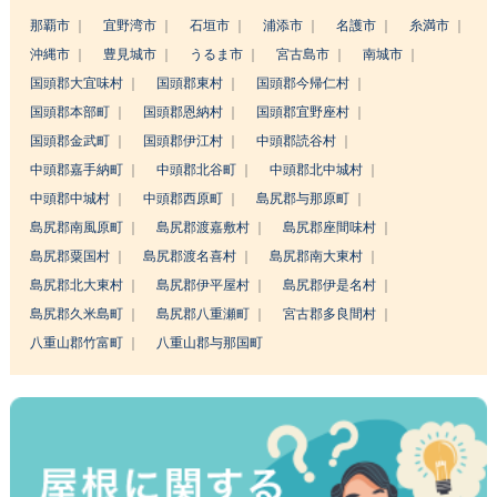
那覇市
宜野湾市
石垣市
浦添市
名護市
糸満市
沖縄市
豊見城市
うるま市
宮古島市
南城市
国頭郡大宜味村
国頭郡東村
国頭郡今帰仁村
国頭郡本部町
国頭郡恩納村
国頭郡宜野座村
国頭郡金武町
国頭郡伊江村
中頭郡読谷村
中頭郡嘉手納町
中頭郡北谷町
中頭郡北中城村
中頭郡中城村
中頭郡西原町
島尻郡与那原町
島尻郡南風原町
島尻郡渡嘉敷村
島尻郡座間味村
島尻郡粟国村
島尻郡渡名喜村
島尻郡南大東村
島尻郡北大東村
島尻郡伊平屋村
島尻郡伊是名村
島尻郡久米島町
島尻郡八重瀬町
宮古郡多良間村
八重山郡竹富町
八重山郡与那国町