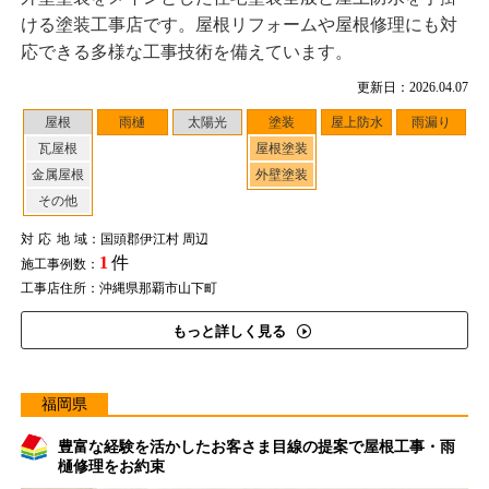
ける塗装工事店です。屋根リフォームや屋根修理にも対
応できる多様な工事技術を備えています。
更新日：2026.04.07
屋根
雨樋
太陽光
塗装
屋上防水
雨漏り
瓦屋根
屋根塗装
金属屋根
外壁塗装
その他
対応地域
：国頭郡伊江村 周辺
1
件
施工事例数：
工事店住所：沖縄県那覇市山下町
もっと詳しく見る
福岡県
豊富な経験を活かしたお客さま目線の提案で屋根工事・雨
樋修理をお約束