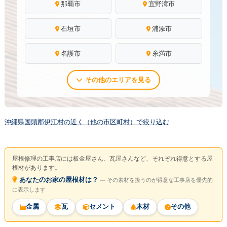
那覇市
宜野湾市
石垣市
浦添市
名護市
糸満市
その他のエリアを見る
沖縄県国頭郡伊江村の近く（他の市区町村）で絞り込む
屋根修理の工事店には板金屋さん、瓦屋さんなど、それぞれ得意とする屋
根材があります。
あなたのお家の屋根材は？
― その素材を扱うのが得意な工事店を優先的
に表示します
金属
瓦
セメント
木材
その他