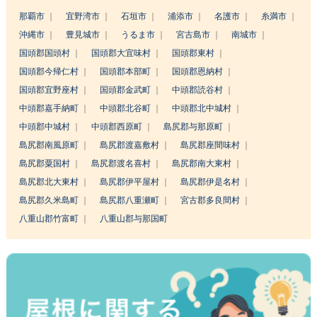
那覇市
宜野湾市
石垣市
浦添市
名護市
糸満市
沖縄市
豊見城市
うるま市
宮古島市
南城市
国頭郡国頭村
国頭郡大宜味村
国頭郡東村
国頭郡今帰仁村
国頭郡本部町
国頭郡恩納村
国頭郡宜野座村
国頭郡金武町
中頭郡読谷村
中頭郡嘉手納町
中頭郡北谷町
中頭郡北中城村
中頭郡中城村
中頭郡西原町
島尻郡与那原町
島尻郡南風原町
島尻郡渡嘉敷村
島尻郡座間味村
島尻郡粟国村
島尻郡渡名喜村
島尻郡南大東村
島尻郡北大東村
島尻郡伊平屋村
島尻郡伊是名村
島尻郡久米島町
島尻郡八重瀬町
宮古郡多良間村
八重山郡竹富町
八重山郡与那国町