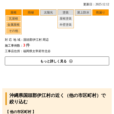
更新日：2025.12.12
屋根
雨樋
太陽光
塗装
屋上防水
雨漏り
瓦屋根
屋根塗装
金属屋根
外壁塗装
その他
対応地域
：国頭郡伊江村 周辺
3
件
施工事例数：
工事店住所：福岡県太宰府市北谷
もっと詳しく見る
沖縄県国頭郡伊江村の近く（他の市区町村）で
絞り込む
【 他の市区町村 】