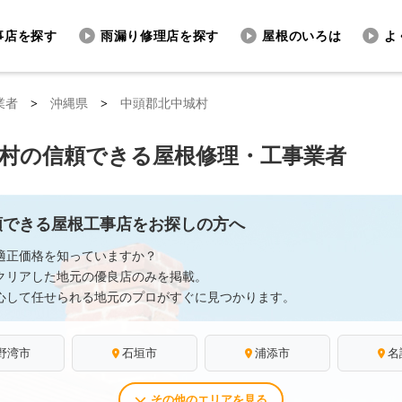
事店を探す
雨漏り修理店を探す
屋根のいろは
よ
業者
>
沖縄県
>
中頭郡北中城村
村の信頼できる屋根修理・工事業者
頼できる屋根工事店をお探しの方へ
適正価格を知っていますか？
クリアした地元の優良店のみを掲載。
心して任せられる地元のプロがすぐに見つかります。
野湾市
石垣市
浦添市
名
その他のエリアを見る