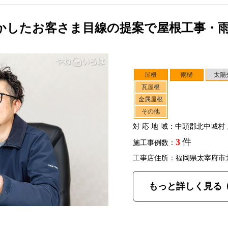
かしたお客さま目線の提案で屋根工事・
屋根
雨樋
太陽
瓦屋根
金属屋根
その他
対応地域
：中頭郡北中城村 
3
件
施工事例数：
工事店住所：福岡県太宰府市
もっと詳しく見る