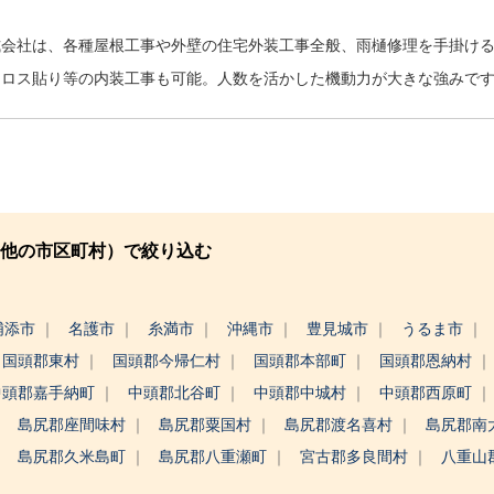
式会社は、各種屋根工事や外壁の住宅外装工事全般、雨樋修理を手掛け
クロス貼り等の内装工事も可能。人数を活かした機動力が大きな強みで
他の市区町村）で絞り込む
浦添市
名護市
糸満市
沖縄市
豊見城市
うるま市
国頭郡東村
国頭郡今帰仁村
国頭郡本部町
国頭郡恩納村
中頭郡嘉手納町
中頭郡北谷町
中頭郡中城村
中頭郡西原町
島尻郡座間味村
島尻郡粟国村
島尻郡渡名喜村
島尻郡南
島尻郡久米島町
島尻郡八重瀬町
宮古郡多良間村
八重山