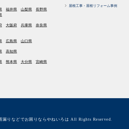
屋根工事・屋根リフォーム事例
県
福井県
山梨県
長野県
県
府
大阪府
兵庫県
奈良県
県
広島県
山口県
県
高知県
県
熊本県
大分県
宮崎県
雨漏りなどでお困りならやねいろは All Rights Reserved.