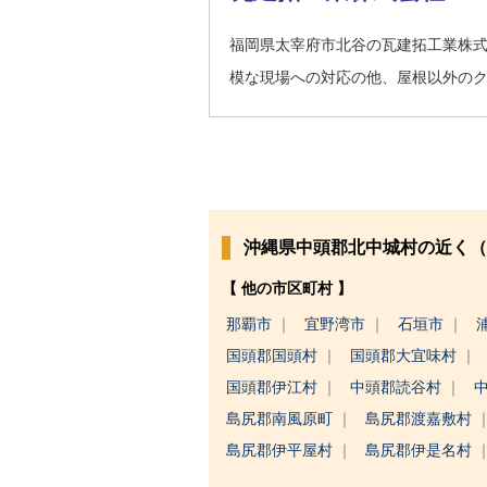
福岡県太宰府市北谷の瓦建拓工業株
模な現場への対応の他、屋根以外の
沖縄県中頭郡北中城村の近く（
【 他の市区町村 】
那覇市
宜野湾市
石垣市
国頭郡国頭村
国頭郡大宜味村
国頭郡伊江村
中頭郡読谷村
島尻郡南風原町
島尻郡渡嘉敷村
島尻郡伊平屋村
島尻郡伊是名村