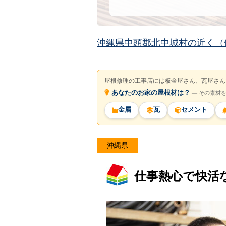
沖縄県中頭郡北中城村の近く（
屋根修理の工事店には板金屋さん、瓦屋さん
あなたのお家の屋根材は？
― その素材
金属
瓦
セメント
沖縄県
仕事熱心で快活