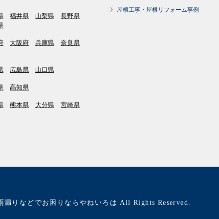
屋根工事・屋根リフォーム事例
県
福井県
山梨県
長野県
県
府
大阪府
兵庫県
奈良県
県
広島県
山口県
県
高知県
県
熊本県
大分県
宮崎県
雨漏りなどでお困りならやねいろは All Rights Reserved.