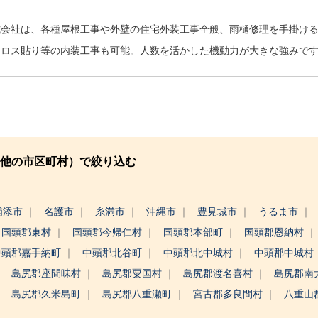
式会社は、各種屋根工事や外壁の住宅外装工事全般、雨樋修理を手掛け
クロス貼り等の内装工事も可能。人数を活かした機動力が大きな強みで
他の市区町村）で絞り込む
浦添市
名護市
糸満市
沖縄市
豊見城市
うるま市
国頭郡東村
国頭郡今帰仁村
国頭郡本部町
国頭郡恩納村
中頭郡嘉手納町
中頭郡北谷町
中頭郡北中城村
中頭郡中城村
島尻郡座間味村
島尻郡粟国村
島尻郡渡名喜村
島尻郡南
島尻郡久米島町
島尻郡八重瀬町
宮古郡多良間村
八重山