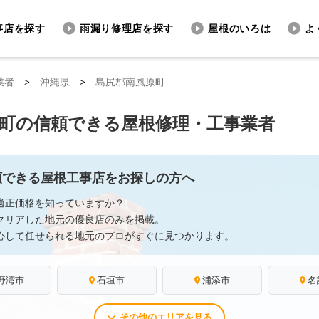
事店を探す
雨漏り修理店を探す
屋根のいろは
よ
業者
>
沖縄県
>
島尻郡南風原町
町の信頼できる屋根修理・工事業者
頼できる屋根工事店をお探しの方へ
適正価格を知っていますか？
クリアした地元の優良店のみを掲載。
心して任せられる地元のプロがすぐに見つかります。
野湾市
石垣市
浦添市
名
その他のエリアを見る