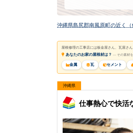
沖縄県島尻郡南風原町の近く（
屋根修理の工事店には板金屋さん、瓦屋さん
あなたのお家の屋根材は？
― その素材
金属
瓦
セメント
沖縄県
仕事熱心で快活