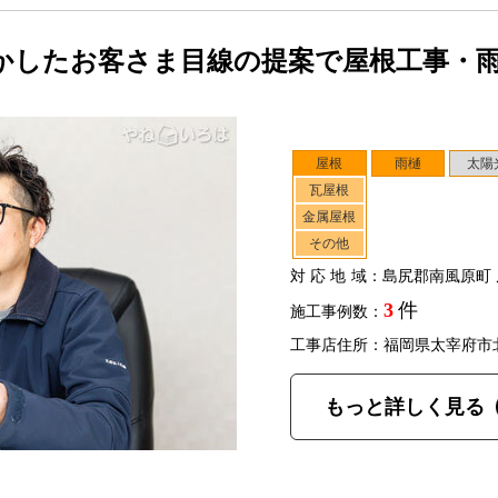
かしたお客さま目線の提案で屋根工事・
屋根
雨樋
太陽
瓦屋根
金属屋根
その他
対応地域
：島尻郡南風原町 
3
件
施工事例数：
工事店住所：福岡県太宰府市
もっと詳しく見る