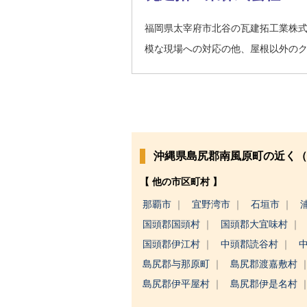
福岡県太宰府市北谷の瓦建拓工業株
模な現場への対応の他、屋根以外の
沖縄県島尻郡南風原町の近く（
【 他の市区町村 】
那覇市
宜野湾市
石垣市
国頭郡国頭村
国頭郡大宜味村
国頭郡伊江村
中頭郡読谷村
島尻郡与那原町
島尻郡渡嘉敷村
島尻郡伊平屋村
島尻郡伊是名村