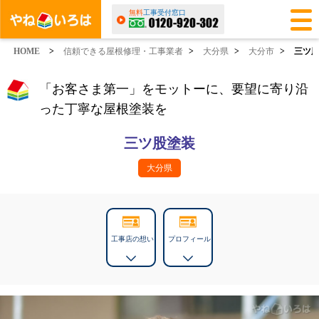
無料
工事受付窓口
HOME
>
信頼できる屋根修理・工事業者
>
大分県
>
大分市
>
三ツ
「お客さま第一」をモットーに、要望に寄り沿
った丁寧な屋根塗装を
三ツ股塗装
大分県
工事店の想い
プロフィール