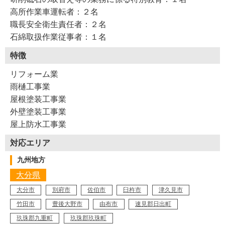
高所作業車運転者：２名
Y45-AZB
工事店番号
職長安全衛生責任者：２名
石綿取扱作業従事者：１名
特徴
リフォーム業
雨樋工事業
屋根塗装工事業
外壁塗装工事業
屋上防水工事業
対応エリア
九州地方
大分県
大分市
別府市
佐伯市
臼杵市
津久見市
竹田市
豊後大野市
由布市
速見郡日出町
玖珠郡九重町
玖珠郡玖珠町