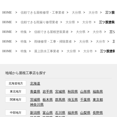
HOME
>
信頼できる屋根修理・工事業者
>
大分県
>
大分市
>
三ツ股
HOME
>
信頼できる雨漏り修理業者
>
大分県
>
大分市
>
三ツ股塗装
HOME
>
特集
>
信頼できる屋根塗装業者
>
大分県
>
大分市
>
三ツ
HOME
>
特集
>
雨樋修理・工事・掃除業者
>
大分県
>
大分市
>
三
HOME
>
特集
>
屋上防水工事業者
>
大分県
>
大分市
>
三ツ股塗装
地域から屋根工事店を探す
北海道
北海道地方
青森県
岩手県
宮城県
秋田県
山形県
福島県
東北地方
茨城県
栃木県
群馬県
埼玉県
千葉県
東京都
関東地方
神奈川県
新潟県
富山県
石川県
福井県
山梨県
長野県
中部地方