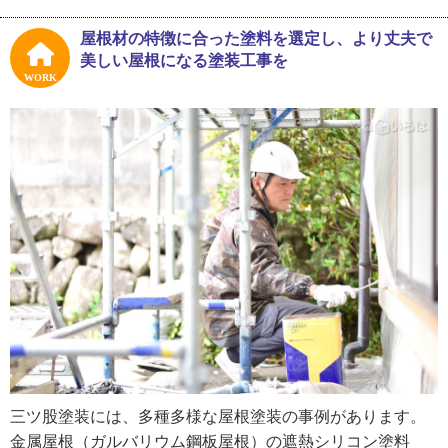
いう思いがあったから続けられたんでしょうね。うちは一
級塗装技能士が3人在籍していますので、かなりクオリティ
屋根材の特徴に合った塗料を選定し、より丈夫で
の高い仕上がりを提供できる自信があります。独立すると
美しい屋根になる塗装工事を
自分で仕事の段取りを組めるので、良かったと思っていま
WORK
す。初めは適正価格がわからなくて苦労しましたが、色々
な人と話す中で経験しながら身に付けました。今となって
は相見積もりも大歓迎です」
お客さまと接する上で気を付けているのは、言葉遣いや礼
儀、そしてお客さまの意見をよく聞いて取り入れること。
予算や塗料のグレード等、ニーズをしっかり汲み取り、施
工プランを考えます。最近はお客さま自身がネットで調べ
て『この塗料がいい』とリクエストをくださる場合もあ
り、それで見積りを組むこともあるそうです。
今後の展望は？と尋ねたところ、「夢は色々あるけどね。
大きな展示場や事務所を持ってみたいとか。でも何より地
三ツ股塗装には、多種多様な屋根塗装の事例があります。
域密着が第一、そしてお客さまとウィンウィンの関係性を
金属屋根（ガルバリウム鋼板屋根）の遮熱シリコン塗料