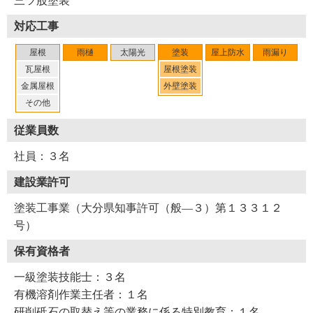
三ツ股塗装
※２ スレート屋根・・・セメントを固めて塗装した板状
対応工事
の屋根材。化粧スレート
※３ アスファルトシングル・・・セメントを固めて塗装
屋根
雨樋
太陽光
塗装
屋上防水
雨漏り
した板状の屋根材。化粧スレートの一種
瓦屋根
屋根塗装
金属屋根
外壁塗装
（２０２３年２月取材）
その他
（２０２４年５月加筆修正）
従業員数
社員：３名
建設業許可
塗装工事業（大分県知事許可（般―３）第１３３１２
号）
保有資格者
一級塗装技能士：３名
有機溶剤作業主任者：１名
研削砥石の取替え等の業務に係る特別教育：１名