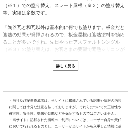
築いていきたいです」と、現状を楽しんでいる様子が伝わ
（※１）での塗り替え、スレート屋根（※２）の塗り替え
ってきました。
等、実績は多数です。
「陶器瓦と和瓦以外は基本的に何でも塗ります。板金だと
遮熱の効果が発揮されるので、板金屋根は遮熱塗料を勧め
ることが多いですね。先日やったアスファルトシングル
（※３）の塗り替えは、お客さまの要望で遮熱シリコンが
良いとのことだったので、それで施工しました。アスファ
ルトシングルは艶消しじゃないと色ムラができやすく、ア
詳しく見る
スファルトという素材が特有で、経年劣化の黒シミができ
やすいんです。なのでそれを目立たないようにするため
に、黒系の塗料を勧めています」
大分県大分市の屋根塗装工事の特性を尋ねました。大分市
・当社及び記事作成者は、当サイトに掲載されている記事や情報の内容
に関しては十分な注意を払っておりますが、それらについての正確性や
は積雪がなく通年で屋根塗装がしやすい地域です。いつで
確実性、安全性、効果や効能などを保証するものではございません。
も塗装工事がしやすいからこそ、三ツ股さんは近隣住民の
・当サイトに記載された情報のご利用については、ユーザー自身の責任
方々への配慮を忘れません。工期に入る前の隣近所への挨
において行われるものとし、ユーザーが当サイトから入手した情報に基
拶は当然、チラシ投函も行い三ツ股塗装が屋根塗装をする