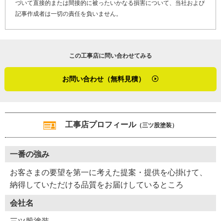
づいて直接的または間接的に被ったいかなる損害について、当社および
旨を伝えています。
記事作成者は一切の責任を負いません。
最後に「やねいろは」をご覧になっている、雨漏り修理や
屋根塗装の劣化でお困りのお客さま、そして屋根リフォー
この工事店に問い合わせてみる
ム・屋根修理を検討しているお客さまへメッセージです。
お問い合わせ（無料見積）
「お客さま第一、お客さまのご要望に応えたい、そんな気
持ちで仕事をしています。完工後は、剥がれや欠け等の不
具合あったら遠慮なく連絡をしてください。すぐにアフタ
ーフォローにうかがいます。屋根塗装のことなら、お気軽
工事店プロフィール
（三ツ股塗装）
にお問い合わせくださいね」
一番の強み
朗らかに質問に答えてくださった三ツ股さん。「普段から
こんな感じですよ」とこちらに緊張を感じさせない雰囲気
お客さまの要望を第一に考えた提案・提供を心掛けて、
でした。こんな職人さんなら何でも相談しやすいなと、そ
納得していただける品質をお届けしているところ
う感じた取材でした。
会社名
※１ シリコン塗料・・・塗料の樹脂成分がシリコン樹脂