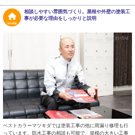
ね」
相談しやすい雰囲気づくり。屋根や外壁の塗装工
塗装会社で職人としての技術を磨いた後、松木田さんは２
事が必要な理由をしっかりと説明
０１３年にベストカラーマツキダを創業しました。会社勤
WORK
めをしている頃、仕事のやり方について「自分だったらも
っとこうしたい」と色々な場面で思うようになったことが
独立のきっかけだったそう。また独立後に苦労したことを
尋ねると、例えば梅雨の時期は屋根や外壁の塗装ができな
いため、その時期は天候に左右されない別の仕事を請ける
など、仕事全体の調整や管理が大変だったと話してくれま
した。
「今後はさらに会社を大きくしていきたいですね。そのた
めに職人や営業スタッフの拡充も考えています。また、今
の塗装というメイン事業とは少し話が異なりますが、私は
犬猫の保護活動もやっているので、いつかはその活動も会
社としてやっていけたらと思っています」
ベストカラーマツキダでは塗装工事の他に雨漏り修理も行
っています。防水工事の相談も可能で、規模の大きい工事