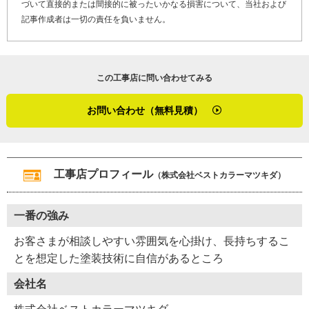
づいて直接的または間接的に被ったいかなる損害について、当社および
「お客さまとは色々お話して、相談しやすい雰囲気になる
記事作成者は一切の責任を負いません。
よう心掛けています。ペットを飼っているお客さまとは動
物の話で盛り上がったりしますね。長持ちする施工を自負
していますが、何か心配なことがあれば施工後でも様子を
この工事店に問い合わせてみる
見に伺います。お気軽にご相談ください」
お問い合わせ（無料見積）
ベストカラーマツキダでは屋根塗装や外壁塗装が必要そう
なお宅への声掛けも行っているそう。「特に色褪せや汚れ
などから、塗装後１０年以上は経っていると思われるお
宅」へ塗り替えを提案しています。なぜ塗装工事が必要な
工事店プロフィール
（株式会社ベストカラーマツキダ）
のか松木田さんはしっかりその理由を説明してくれるの
で、お客さまも安心できるのではないかと感じました。
一番の強み
（２０２３年３月取材）
お客さまが相談しやすい雰囲気を心掛け、長持ちするこ
（２０２５年４月加筆修正）
とを想定した塗装技術に自信があるところ
会社名