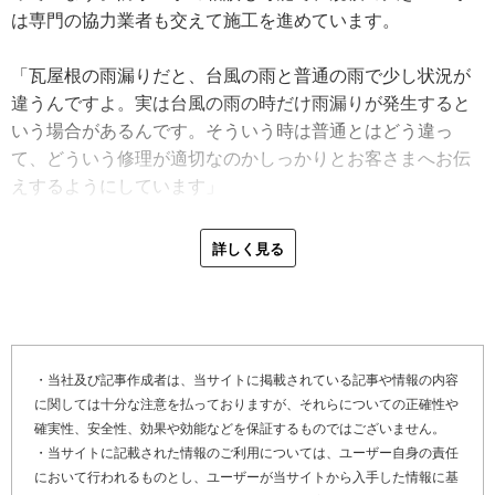
は専門の協力業者も交えて施工を進めています。
「瓦屋根の雨漏りだと、台風の雨と普通の雨で少し状況が
違うんですよ。実は台風の雨の時だけ雨漏りが発生すると
いう場合があるんです。そういう時は普通とはどう違っ
て、どういう修理が適切なのかしっかりとお客さまへお伝
えするようにしています」
大分県大分市の屋根塗装工事の特性を尋ねました。大分市
詳しく見る
は雨や雪の量は平均的で、施工しやすい地域とのこと。沿
岸部は塩害が懸念されるため、錆（さび）止めの使用を提
案する場合もあるそうです。
最後に「やねいろは」をご覧になっている、雨漏りや塗
・当社及び記事作成者は、当サイトに掲載されている記事や情報の内容
に関しては十分な注意を払っておりますが、それらについての正確性や
装、屋上防水の劣化でお困りのお客さま、そして屋根リフ
確実性、安全性、効果や効能などを保証するものではございません。
ォームや屋根修理を検討しているお客さまへメッセージで
・当サイトに記載された情報のご利用については、ユーザー自身の責任
す。
において行われるものとし、ユーザーが当サイトから入手した情報に基