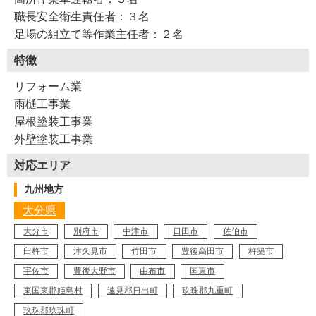
職長安全衛生責任者：３名
足場の組立て等作業主任者：２名
特徴
リフォーム業
雨樋工事業
Y45-AZC
屋根塗装工事業
工事店番号
外壁塗装工事業
対応エリア
九州地方
大分県
大分市
別府市
中津市
日田市
佐伯市
臼杵市
津久見市
竹田市
豊後高田市
杵築市
宇佐市
豊後大野市
由布市
国東市
東国東郡姫島村
速見郡日出町
玖珠郡九重町
玖珠郡玖珠町