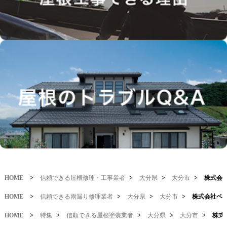
HOME
>
信頼できる屋根修理・工事業者
>
大分県
>
大分市
>
株式会
HOME
>
信頼できる雨漏り修理業者
>
大分県
>
大分市
>
株式会社ベ
HOME
>
特集
>
信頼できる屋根塗装業者
>
大分県
>
大分市
>
株式