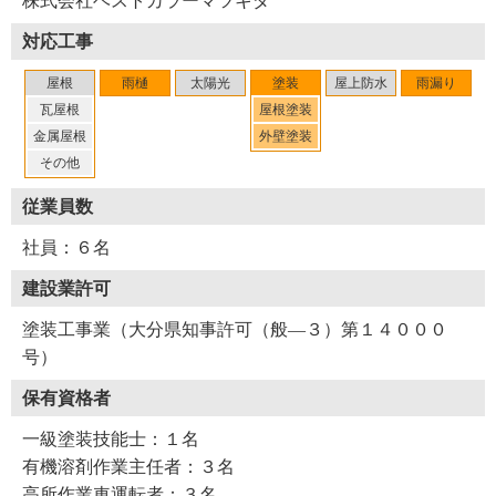
株式会社ベストカラーマツキダ
対応工事
屋根
雨樋
太陽光
塗装
屋上防水
雨漏り
瓦屋根
屋根塗装
金属屋根
外壁塗装
その他
従業員数
社員：６名
建設業許可
塗装工事業（大分県知事許可（般―３）第１４０００
号）
保有資格者
一級塗装技能士：１名
有機溶剤作業主任者：３名
高所作業車運転者：３名