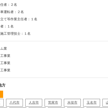
主任者：２名
業車運転者：２名
組立て等作業主任者：１名
業者：１名
木施工管理技士：１名
ーム業
装工事業
装工事業
水工事業
地方
市
八代市
人吉市
荒尾市
水俣市
玉名市