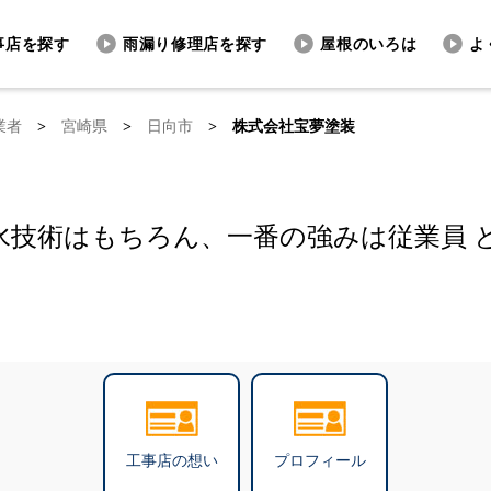
事店を探す
雨漏り修理店を探す
屋根のいろは
よ
業者
>
宮崎県
>
日向市
>
株式会社宝夢塗装
水技術はもちろん、一番の強みは従業員 
工事店の想い
プロフィール