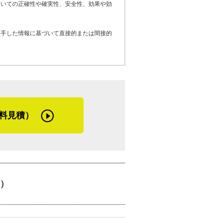
ついての正確性や確実性、安全性、効果や効
検討しているお客さまへメッセージです。
のが仕事の基本です。宝夢塗装の最大の強
入手した情報に基づいて直接的または間接的
ます。彼らには、いつでもお客さまの立場
。技術はもちろん、人当たりのよい職人た
らぜひ宝夢塗装にご相談ください」
ら褒められることが多いんです」と嬉しそ
と社員を我が子のように大切にしているの
料見積）
さんが厳しく会社を律してきた成果に違い
）