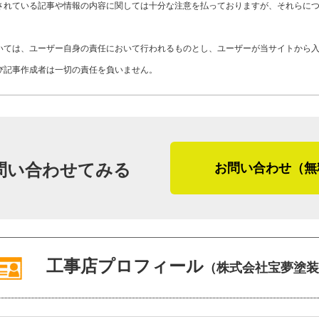
Y46-AZA
工事店番号
されている記事や情報の内容に関しては十分な注意を払っておりますが、それらに
お客さま、そして屋根塗装や外壁塗装を
「お客さまの要望をしっかり受けとめる
いては、ユーザー自身の責任において行われるものとし、ユーザーが当サイトから
みは『従業員たち』だと胸を張って言え
び記事作成者は一切の責任を負いません。
を考えて行動しろと指導しているんです
ちが揃っているので、屋根塗装のことな
「うちの従業員は元気で明るい。よそか
うに話す黒木さん。経営者として、会社
問い合わせてみる
お問い合わせ（無
がわかります。それらは、これまで黒木
ありません。
工事店プロフィール
（株式会社宝夢塗装
（２０２０年１２月取材）