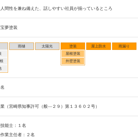
と人間性を兼ね備えた、話しやすい社員が揃っているところ
社宝夢塗装
雨樋
太陽光
塗装
屋上防水
雨漏り
根
屋根塗装
根
外壁塗装
他
８名
事業（宮崎県知事許可（般―２９）第１３６０２号）
装技能士：１名
剤作業主任者：２名