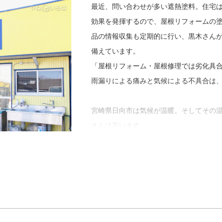
「がむしゃらに営業していた頃とは違っ
最近、問い合わせが多い遮熱塗料。住宅
をもってお付き合いできるようになりま
効果を発揮するので、屋根リフォームの
漢字を取った社名なんです。娘はプロゴ
品の情報収集も定期的に行い、黒木さん
今後は家族のために、そして社員のため
備えています。
「屋根リフォーム・屋根修理では劣化具
※１ シーリング・・・継ぎ目の隙間に
雨漏りによる痛みと気候による不具合は
宮崎県日向市は気候が温暖。そしてその
さんは言います。
「冬は暖かいし雪も降らない。でも最近
て仕事の仲間ものんびりしていて穏やか
クレームは滅多にありません。アフター
伺いますので、万が一不具合を発見した
最後に「やねいろは」をご覧になってい