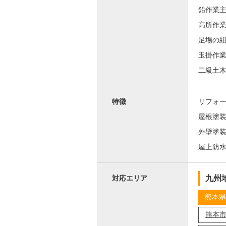
鉛作業
高所作
足場の
玉掛作
二級土
特徴
リフォ
屋根塗
外壁塗
屋上防
九州
対応エリア
熊本県
熊本