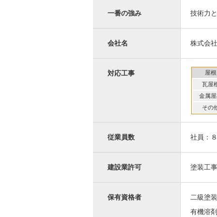
一番の強み
技術力
会社名
株式会
屋根
対応工事
瓦屋
金属屋
その
従業員数
社員：
建設業許可
塗装工
保有資格者
二級塗
有機溶