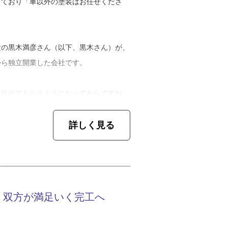
しており「車以外の塗装はお任せくださ
役の黒木満彦さん（以下、黒木さん）が、
から独立開業した会社です。
を任せてもらうようになってからですね。
きが怪しくなり……。それが最終的なきっ
詳しく見る
あるし夢も持てます。ただ、良いことばか
それまでお世話になった社長の気持ちもわ
事の獲得に努めてきた黒木さん。そのかい
、双方が満足いく完工へ
メーカーを挟まずに、直接お客さまとやり
。