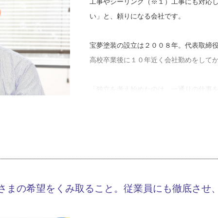
工事やシーリング（※１）工事にも対応
い」と、頼りになる会社です。
宝夢塗装の設立は２００８年。代表取締
高校卒業後に１０年近く会社勤めをして
「独立を考え始めたのは、一通りの仕事
で、そんな時に在籍していた会社の雲行
かけです。１人でやるのは、やりがいも
りではありません。経営者側になると、
かりましたね」
独立した頃、人付き合いを大切にし、仕
さまの希望をくみ取ること。従業員にも徹底させ
あって、現在は仲介の建設会社やハウス
とりできる仕事が大半になったそうです