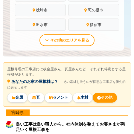
枕崎市
阿久根市
出水市
指宿市
その他のエリアを見る
屋根修理の工事店には板金屋さん、瓦屋さんなど、それぞれ得意とする屋
根材があります。
あなたのお家の屋根材は？
― その素材を扱うのが得意な工事店を優先的
に表示します
金属
瓦
セメント
木材
その他
宮崎県
良い工事は良い職人から。社内体制を整えてお客さまが満
足いく屋根工事を