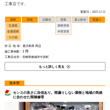
工事店です。
更新日：2025.12.12
屋根
雨樋
太陽光
塗装
屋上防水
雨漏り
瓦屋根
屋根塗装
金属屋根
外壁塗装
その他
対応地域
：鹿児島県 周辺
1
件
施工事例数：
工事店住所：宮崎県都城市中原町
もっと詳しく見る
熊本県
センスの良さに自信あり。雨漏りしない屋根と地域の気候
に合わせた雨樋修理