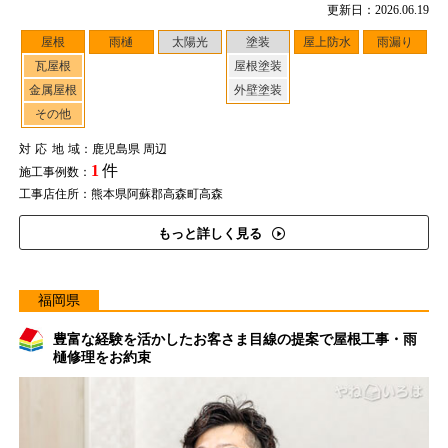
更新日：2026.06.19
屋根
雨樋
太陽光
塗装
屋上防水
雨漏り
瓦屋根
屋根塗装
金属屋根
外壁塗装
その他
対応地域
：鹿児島県 周辺
1
件
施工事例数：
工事店住所：熊本県阿蘇郡高森町高森
もっと詳しく見る
福岡県
豊富な経験を活かしたお客さま目線の提案で屋根工事・雨
樋修理をお約束