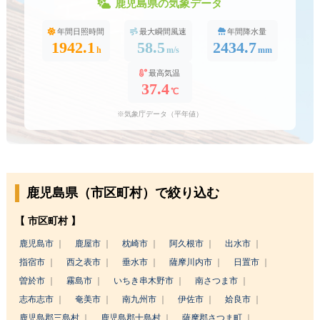
鹿児島県の気象データ
年間日照時間
最大瞬間風速
年間降水量
1942.1
58.5
2434.7
h
m/s
mm
最高気温
37.4
℃
※気象庁データ（平年値）
鹿児島県（市区町村）で絞り込む
【 市区町村 】
鹿児島市
鹿屋市
枕崎市
阿久根市
出水市
指宿市
西之表市
垂水市
薩摩川内市
日置市
曽於市
霧島市
いちき串木野市
南さつま市
志布志市
奄美市
南九州市
伊佐市
姶良市
鹿児島郡三島村
鹿児島郡十島村
薩摩郡さつま町