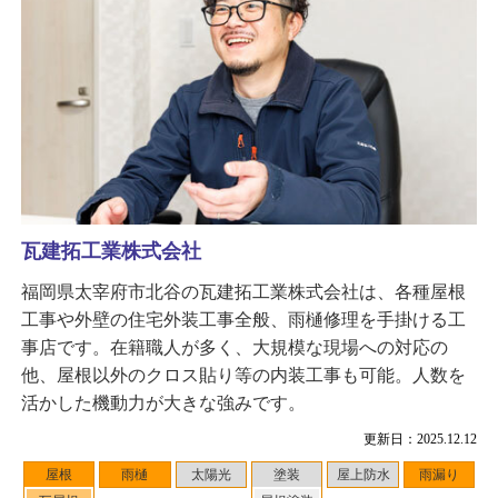
瓦建拓工業株式会社
福岡県太宰府市北谷の瓦建拓工業株式会社は、各種屋根
工事や外壁の住宅外装工事全般、雨樋修理を手掛ける工
事店です。在籍職人が多く、大規模な現場への対応の
他、屋根以外のクロス貼り等の内装工事も可能。人数を
活かした機動力が大きな強みです。
更新日：2025.12.12
屋根
雨樋
太陽光
塗装
屋上防水
雨漏り