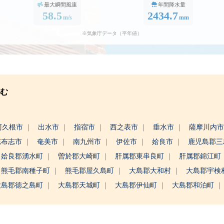
最大瞬間風速
年間降水量
58.5
2434.7
m/s
mm
※気象庁データ（平年値）
む
阿久根市
出水市
指宿市
西之表市
垂水市
薩摩川内
志布志市
奄美市
南九州市
伊佐市
姶良市
鹿児島郡
姶良郡湧水町
曽於郡大崎町
肝属郡東串良町
肝属郡錦江町
熊毛郡南種子町
熊毛郡屋久島町
大島郡大和村
大島郡宇検
大島郡徳之島町
大島郡天城町
大島郡伊仙町
大島郡和泊町