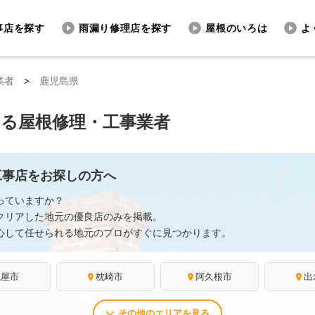
事店を探す
雨漏り修理店を探す
屋根のいろは
よ
業者
>
鹿児島県
きる屋根修理・工事業者
工事店をお探しの方へ
っていますか？
クリアした地元の優良店のみを掲載。
心して任せられる地元のプロがすぐに見つかります。
鹿屋市
枕崎市
阿久根市
出
その他のエリアを見る