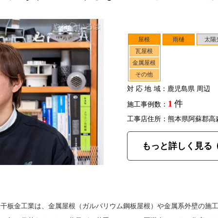
屋根
雨樋
太陽
瓦屋根
金属屋根
その他
対応地域
：鹿児島県 周辺
1
件
施工事例数：
工事店住所：熊本県阿蘇郡高
もっと詳しく見る
飯干板金工業は、金属屋根（ガルバリウム鋼板屋根）や金属系外壁の施