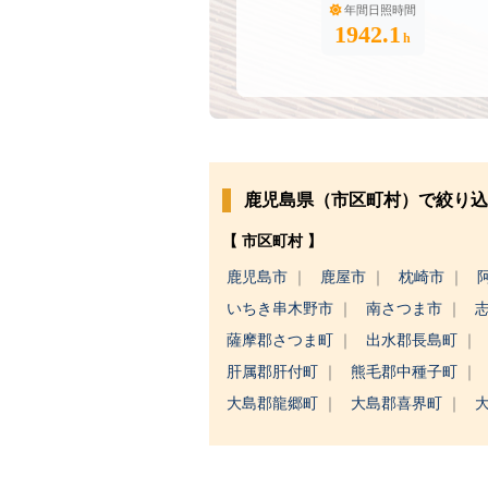
年間日照時間
1942.1
h
鹿児島県（市区町村）で絞り込
【 市区町村 】
鹿児島市
鹿屋市
枕崎市
いちき串木野市
南さつま市
薩摩郡さつま町
出水郡長島町
肝属郡肝付町
熊毛郡中種子町
大島郡龍郷町
大島郡喜界町