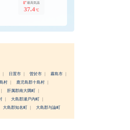
最高気温
37.4
℃
市
日置市
曽於市
霧島市
三島村
鹿児島郡十島村
肝属郡南大隅町
村
大島郡瀬戸内町
大島郡知名町
大島郡与論町