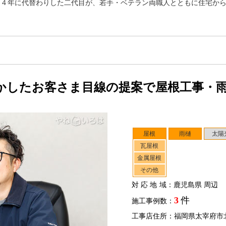
２４年に代替わりした二代目が、若手・ベテラン両職人とともに住宅か
かしたお客さま目線の提案で屋根工事・
屋根
雨樋
太陽
瓦屋根
金属屋根
その他
対応地域
：鹿児島県 周辺
3
件
施工事例数：
工事店住所：福岡県太宰府市