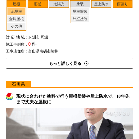
屋根
雨樋
太陽光
塗装
屋上防水
雨漏り
瓦屋根
屋根塗装
金属屋根
外壁塗装
その他
対応地域
：珠洲市 周辺
0
件
施工事例数：
工事店住所：富山県南砺市院林
もっと詳しく見る
石川県
現状に合わせた塗料で行う屋根塗装や屋上防水で、10年先
まで丈夫な屋根に