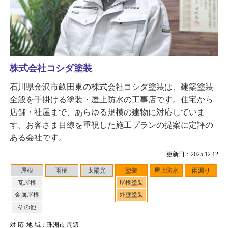
株式会社コシダ塗装
石川県金沢市畝田東の株式会社コシダ塗装は、建築塗装
全般を手掛ける塗装・屋上防水の工事店です。住宅から
店舗・社屋まで、あらゆる規模の建物に対応していま
す。お客さま目線を重視した施工プランの提案に定評の
ある会社です。
更新日：2025.12.12
屋根
雨樋
太陽光
塗装
屋上防水
雨漏り
瓦屋根
屋根塗装
金属屋根
外壁塗装
その他
対応地域
：珠洲市 周辺