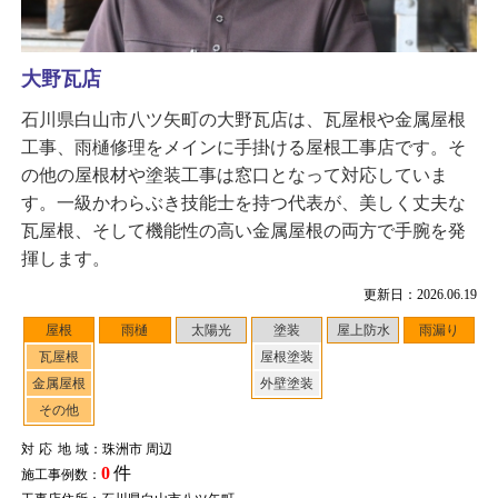
大野瓦店
石川県白山市八ツ矢町の大野瓦店は、瓦屋根や金属屋根
工事、雨樋修理をメインに手掛ける屋根工事店です。そ
の他の屋根材や塗装工事は窓口となって対応していま
す。一級かわらぶき技能士を持つ代表が、美しく丈夫な
瓦屋根、そして機能性の高い金属屋根の両方で手腕を発
揮します。
更新日：2026.06.19
屋根
雨樋
太陽光
塗装
屋上防水
雨漏り
瓦屋根
屋根塗装
金属屋根
外壁塗装
その他
対応地域
：珠洲市 周辺
0
件
施工事例数：