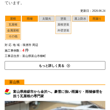
ています。
更新日：2026.06.24
屋根
雨樋
太陽光
塗装
屋上防水
雨漏り
瓦屋根
屋根塗装
金属屋根
外壁塗装
その他
対応地域
：珠洲市 周辺
4
件
施工事例数：
工事店住所：富山県富山市柳町
もっと詳しく見る
富山県
富山県南砺市から金沢へ。豪雪に強い雨漏り・雨樋修理を
担う瓦屋根の専門家