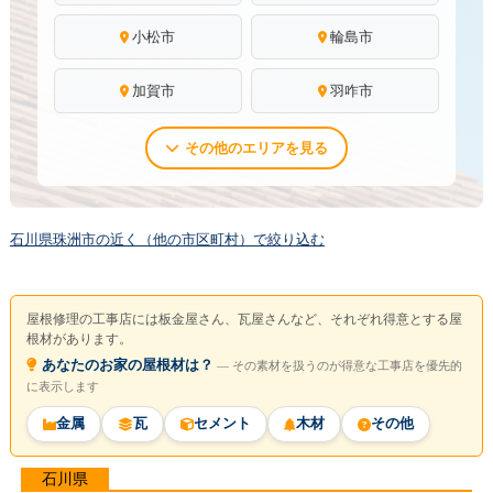
小松市
輪島市
加賀市
羽咋市
その他のエリアを見る
石川県珠洲市の近く（他の市区町村）で絞り込む
屋根修理の工事店には板金屋さん、瓦屋さんなど、それぞれ得意とする屋
根材があります。
あなたのお家の屋根材は？
― その素材を扱うのが得意な工事店を優先的
に表示します
金属
瓦
セメント
木材
その他
石川県