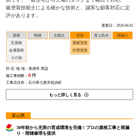
級塗装技能士による確かな技術と、誠実な顧客対応に定
評があります。
更新日：2026.04.02
屋根
雨樋
太陽光
塗装
屋上防水
雨漏り
瓦屋根
屋根塗装
金属屋根
外壁塗装
その他
対応地域
：珠洲市 周辺
0
件
施工事例数：
工事店住所：石川県七尾市祖浜町
もっと詳しく見る
富山県
30年前から充実の育成環境を完備！プロの屋根工事と雨漏
り・雨樋修理を提供