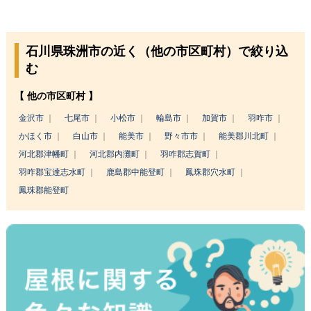
石川県珠洲市の近く（他の市区町村）で絞り込
む
【 他の市区町村 】
金沢市
七尾市
小松市
輪島市
加賀市
羽咋市
かほく市
白山市
能美市
野々市市
能美郡川北町
河北郡津幡町
河北郡内灘町
羽咋郡志賀町
羽咋郡宝達志水町
鹿島郡中能登町
鳳珠郡穴水町
鳳珠郡能登町