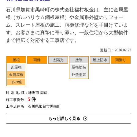
石川県加賀市黒崎町の株式会社福村板金は、主に金属屋
根（ガルバリウム鋼板屋根）や金属系外壁のリフォー
ム、スレート屋根の施工、雨樋修理などを手掛けていま
す。お客さまに真摯に寄り添い、一般住宅から大型物件
まで幅広く対応する工事店です。
更新日：2026.02.25
屋根
雨樋
太陽光
塗装
屋上防水
雨漏り
瓦屋根
屋根塗装
金属屋根
外壁塗装
その他
対応地域
：珠洲市 周辺
5
件
施工事例数：
工事店住所：石川県加賀市黒崎町
もっと詳しく見る