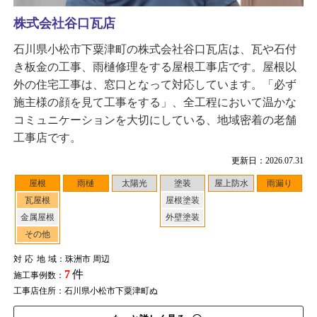
株式会社谷口瓦店
石川県小松市下粟津町の株式会社谷口瓦店は、瓦や石付
き板金の工事、雨樋修理をする屋根工事店です。屋根以
外の住宅工事は、窓口となって対応しています。「必ず
施主様の顔を見て工事をする」、全工程において温かな
コミュニケーションを大切にしている、地域密着の老舗
工事店です。
更新日：2026.07.31
屋根
雨樋
太陽光
塗装
屋上防水
雨漏り
瓦屋根
屋根塗装
金属屋根
外壁塗装
その他
対応地域
：珠洲市 周辺
7
件
施工事例数：
工事店住所：石川県小松市下粟津町ぬ