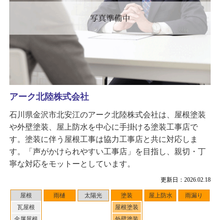
アーク北陸株式会社
石川県金沢市北安江のアーク北陸株式会社は、屋根塗装
や外壁塗装、屋上防水を中心に手掛ける塗装工事店で
す。塗装に伴う屋根工事は協力工事店と共に対応しま
す。「声がかけられやすい工事店」を目指し、親切・丁
寧な対応をモットーとしています。
更新日：2026.02.18
屋根
雨樋
太陽光
塗装
屋上防水
雨漏り
瓦屋根
屋根塗装
金属屋根
外壁塗装