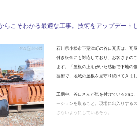
たようです。高校時代は将来の夢につい
ら、「うちを継ぐにしても他の職業に就
時が来る」と諭されて大学進学を考えるよ
からこそわかる最適な工事。技術をアップデート
立大学に合格し、大学生活を楽しみまし
しかし3回生になった頃、友人たちが就職
石川県小松市下粟津町の谷口瓦店は、瓦
いようのない焦りに襲われたのです。
付き板金にも対応しており、お客さまの
ます。「屋根の上を歩いた感触で下地の
「父が誰かに『お前のところは後継ぎが
技術で、地域の屋根を見守り続けてきま
があるんです。でも僕には全く継げと言
友人を横目に、家に戻って瓦屋になれば
工期中、谷口さんが気を付けているのは
ずれ瓦屋……？なんて、考えが定まらな
ーションを取ること。現場に出入りする
には全く身が入りませんでした」
さないようにしているそう。
結局、谷口さんは「瓦職人でいいや」と
「私は説明が好きなんで、いつもついお