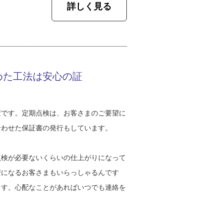
かったといいます。社長の息子とはいえ、谷
詳しく見る
取ってほしいと伝えています。お客さまが
でたってもひよっ子扱い。現場で指示を出
きたらお互いに楽しいと思うんです。現場
と反発され続けました。
少し遠くても必ず屋根から下りて、丁寧に
にお客さまがピンときていない様子だった
ね。そして当時の職人たち、マナーが悪か
話をしたりもするんですよ」
めた工法は安心の証
ようと努力したんですが、誰も聞く耳を持
泣きましたよ」
度5を観測する地震が立て続けに起こって
震の発生。以降、住宅工事業者はどこも多
変です。定期点検は、お客さまのご要望に
ごしましたが、30歳を迎えてそれなりの経
大正時代から石川県の屋根を見続けてきた
合わせた保証書の発行もしています。
から「一人前」だと認めてもらえるように
、新旧の瓦屋根の違いを目の当たりにする
近は地震による工事ではなく、経年劣化に
点検が必要ないくらいの仕上がりになって
が戻ってきたと感じているそう。
安になるお客さまもいらっしゃるんです
プラモデルのように組み立ててOKでは
ます。心配なことがあればいつでも連絡を
、それは経験を積まないとわからないんで
ているのは水の流れを読むということ。雨
め方が、経験を積むにつれて『なぜこうす
にとどまらないか、どこを出口にして流れ