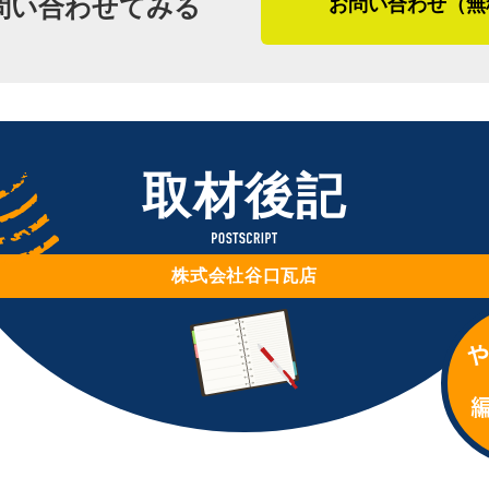
問い合わせてみる
お問い合わせ（無
がかかり、銅線が伸びたり千切れたりす
が印象的でした。職人は頑固、職人は荒
が最近感じているのは、雪の降り方の変
すね。何でも質問しやすいイコール、要
む工事、きっと谷口瓦店が実現してくれ
「雪はしんしんと降るものでしたが、最
気がします。その雪が解けて、忘れた頃
（2026年1月取材）
取材後記
ですね。あと、妙に風が強い。小松市や
気のための三角形のスペースがある形の
のような空間があり、そこに雪が吹き込
株式会社谷口瓦店
なりその雪が解けると、そこから水が落
でも春先に雪解け水で雨漏りをする、そ
い空間に風が吹き込むので、その空間を
不具合も多くて、雪で銅線がゆるみ、ず
た水が春先に落ちてくる、これも先ほど
ね」