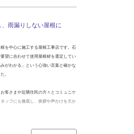
てほとんど考えたことがなく、お父さんか
くにしても、大学は出ろ。きっと役に立つ
うに。そして猛勉強の末、第1志望の国
し、雨漏りしない屋根に
た。
活動に精を出すのを見た谷口さんは、言
屋根を中心に施工する屋根工事店です。石
ご要望に合わせて使用屋根材を選定してい
傷みがわかる」という心強い言葉と確かな
いていいな』と言われているのを見たこと
した。
いませんでした。就活で必死になっている
どうにかなる？他の仕事に就いても結局い
、お客さまや近隣住民の方々とコミュニケ
い自分に焦ってきて。そんな状態で、就活
スタッフにも徹底し、挨拶や声かけを欠か
いう半ば投げやりな気持ちで職人の世界
喋りしてしまうんですけどね。スタッフに