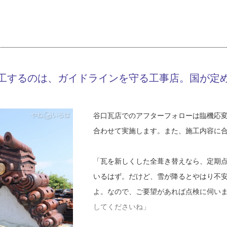
へ。しかし、20代の10年間はすごく辛
Y17-AZH
工事店番号
も、できる限りのコミュニケーションを
口さんは職人としては見習いで、いつま
知らない屋根の話とか、ちょっと雑談で
しても「なんでお前が指示を出すんだ」
でお客さまから何か質問された場合は、
説明するように心がけています。説明時
「僕の言うことを全く聞いてくれなくて
ら、いつも車に積んでいる瓦を見せてお
工するのは、ガイドラインを守る工事店。国が定
ったのなんの。喫煙や車の運転を是正し
ちませんでした。毎日お風呂で悔しくて
北陸地方では、2020年を過ぎた頃から震
います。そして2024年1月の能登半島地
谷口瓦店でのアフターフォローは臨機応
職人の世界は実力主義。辛い10年間を過
忙で、谷口瓦店も例外ではありません。
合わせて実施します。また、施工内容に
験を積んだ頃、ようやく周りの職人たち
谷口瓦店にとって、地震後の屋根工事は
なったのです。
貴重な機会でした。そしてようやく、最
「瓦を新しくした全葺き替えなら、定期
よる雨漏り修理の依頼など、日常の仕事
いるはず。だけど、雪が降るとやはり不
「屋根の納め方には理由があるんですよ。
よ。なので、ご要望があれば点検に伺い
なく、水の逃がし方に必ず工夫があって
屋根工事をする時、谷口さんが気を付け
してくださいね」
す。半人前の時は形だけで覚えていた納
が屋根に落ちた時、その水が屋根の内側