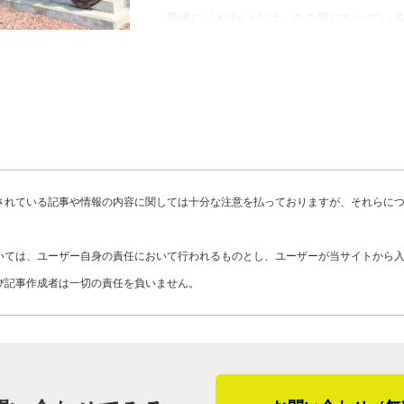
るか』がわかるようになる。それが身に
ていくのかをしっかり見極めます。谷口
最後に「やねいろは」をご覧になってい
らかな、現場の職人が僕の指示に耳を傾
りは、水をうまく流すための施工」だと捉
客さま、そして屋根リフォームや屋根修
設置場所に工夫を凝らすほか、既存の下
す。
職人としての経験が盤石になり、2024
代、先代が築いた地域での繋がりや谷口
「先日担当したお宅は、雪止め瓦の大半
「谷口瓦店は、屋根修理に関して説明で
ます。しかし老舗の看板を守りながらも
こまで直したいかと尋ねたところ、全部！
き替え、そしてご予算、色々なご要望が
ップデートしていく、そんな気概を持つ
分の1は、10年前に赤い瓦に葺き替えて
位を考え、色々なパターンを想定して工
気込みを語っていました。
色の違いを気にせず赤い部分以外だけを
されている記事や情報の内容に関しては十分な注意を払っておりますが、それらに
たいのは、瓦屋根の工事は、全瓦連の組
黒に葺き替えるか、いろいろとご提案し
さいということです。組合の瓦工事は国
の瓦屋根でのし瓦がたくさん積んであっ
いては、ユーザー自身の責任において行われるものとし、ユーザーが当サイトから
ます。このガイドライン工法にのっとって
ら、10年前に直した部分も同じように工
び記事作成者は一切の責任を負いません。
震時にも安心して暮らせる住まいづくり
いを重ね、結局、のし瓦を積む全葺き替
ければと思います」
石川県小松市の屋根工事の特性を尋ねま
「僕、説明が好きなんですよ」と屈託な
い地域です。そのため、屋根の上に積も
口さん。施工の説明について、微に入り