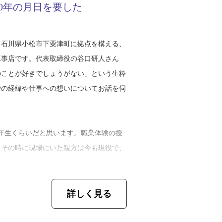
0年の月日を要した
、石川県小松市下粟津町に拠点を構える、
根工事店です。代表取締役の谷口研人さん
のことが好きでしょうがない」という生粋
での経緯や仕事への想いについてお話を伺
年生くらいだと思います。職業体験の授
。その時に現場にいた親方は今も現役で、
詳しく見る
店の四代目経営者。四代目ともなると、子
れてきたのかと思いきや、そうではなかっ