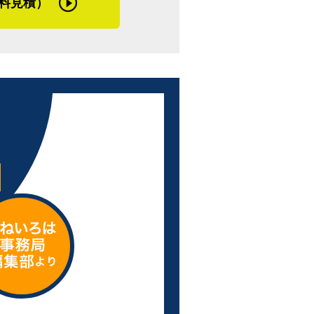
料見積）
る不具合が起こります。そして、谷口さん
っぽい、そんなイメージは今は昔のもので
化です。
望も伝えやすいということ。お客さまの望
ます。そんな風に感じた取材でした。
近は一気にドカッと積もる降り方になった
にまたドカッと降る。冬はそれの繰り返し
加賀市は入母屋といって、屋根の中腹に通
屋根が多いんです。三角形の部分に屋根裏
むと、天井裏に雪が溜まるんですよ。春に
ちてきます。普通の雨だと雨漏りしない、
んな事例がすごく増えました。手の届かな
埋める工夫が欠かせません。雪による瓦の
れた瓦の間から雪解け水が浸入し、溜まっ
同様、春に発見される不具合のひとつです