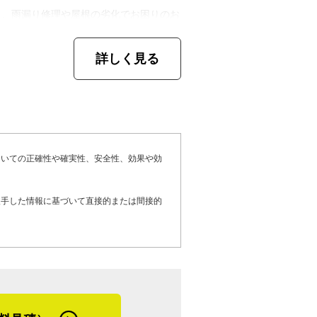
付いてようやく一人前という感じ。それか
さんは、雨漏り修理を「瓦の工事というよ
る、雨漏り修理や屋根の劣化でお困りのお
けてくれるようになったんです」
え、ステンレスの水切り（※1）の形や
理を検討しているお客さまへメッセージで
地に加工を施すこともあるそうです。
詳しく見る
年に代表取締役に就任。今後の目標は、先々
瓦店のブランドを守り続けることだといい
が劣化して雨漏りを起こしていました。ど
きないことがありません。部分修理や全葺
、古い体質は見直し、技術、体制ともにア
とのことだったんですよ。でも屋根の4
あると思うんですが、相談しながら優先順
世相に敏感な経営者でありたい、そんな意
いてね。同じ赤にするのは不可能なので、
事を決めていきましょう。あと、お伝えし
葺き替えるか、色を合わせるために全てを
ついての正確性や確実性、安全性、効果や効
合に加入している工事店にお願いしてくだ
ました。あと、問題だったのは、昔ながら
土交通省が定めるガイドライン工法で行い
たこと。地震に備えてのし瓦を低くするな
入手した情報に基づいて直接的または間接的
施工する工事店を、10年後、20年後の地
事をしなければ高さが揃いません。話し合
を任せられる、ひとつの目安にしていただ
えで決めていただきました」
した。小松市周辺は、積雪、降雨、共に多
く言い、終始明るく質問に答えてくれた谷
った雪が落ちる際に、瓦を繋ぐ銅線に負荷
細にわたる様子でとても楽しそうに話す姿