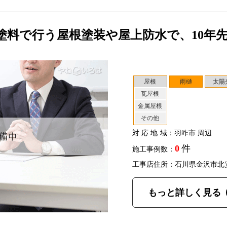
塗料で行う屋根塗装や屋上防水で、10年
屋根
雨樋
太陽
瓦屋根
金属屋根
その他
対応地域
：羽咋市 周辺
0
件
施工事例数：
工事店住所：石川県金沢市北
もっと詳しく見る