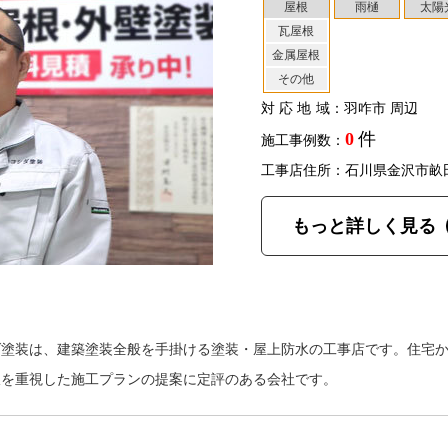
屋根
雨樋
太陽
瓦屋根
金属屋根
その他
対応地域
：羽咋市 周辺
0
件
施工事例数：
工事店住所：石川県金沢市畝
もっと詳しく見る
ダ塗装は、建築塗装全般を手掛ける塗装・屋上防水の工事店です。住宅
線を重視した施工プランの提案に定評のある会社です。