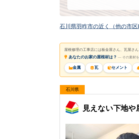
石川県羽咋市の近く（他の市区
屋根修理の工事店には板金屋さん、瓦屋さん
あなたのお家の屋根材は？
― その素材
金属
瓦
セメント
石川県
見えない下地や