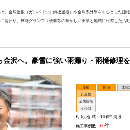
所は、金属屋根（ガルバリウム鋼板屋根）や金属系外壁を中心とした建
事に携わり、技能グランプリ優勝等の輝かしい実績と地域に根差した活
ら金沢へ。豪雪に強い雨漏り・雨樋修理
屋根
雨樋
太陽
瓦屋根
金属屋根
その他
対応地域
：羽咋市 周辺
0
件
施工事例数：