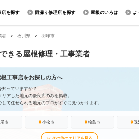
事店を探す
雨漏り修理店を探す
屋根のいろは
よ
業者
>
石川県
>
羽咋市
頼できる屋根修理・工事業者
屋根工事店をお探しの方へ
を知っていますか？
クリアした地元の優良店のみを掲載。
心して任せられる地元のプロがすぐに見つかります。
七尾市
小松市
輪島市
珠
その他のエリアを見る