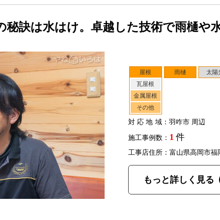
の秘訣は水はけ。卓越した技術で雨樋や
屋根
雨樋
太陽
瓦屋根
金属屋根
その他
対応地域
：羽咋市 周辺
1
件
施工事例数：
工事店住所：富山県高岡市福
もっと詳しく見る