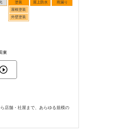
光
塗装
屋上防水
雨漏り
屋根塗装
外壁塗装
田東
から店舗・社屋まで、あらゆる規模の