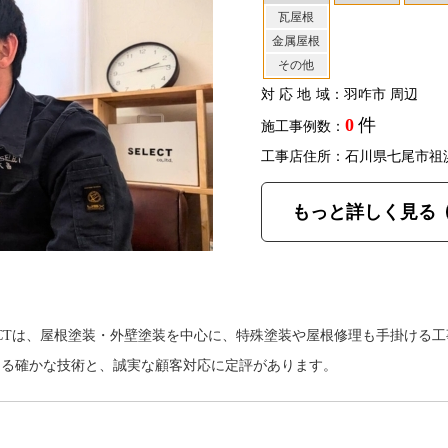
瓦屋根
金属屋根
その他
対応地域
：羽咋市 周辺
0
件
施工事例数：
工事店住所：石川県七尾市祖
もっと詳しく見る
ECTは、屋根塗装・外壁塗装を中心に、特殊塗装や屋根修理も手掛ける
よる確かな技術と、誠実な顧客対応に定評があります。