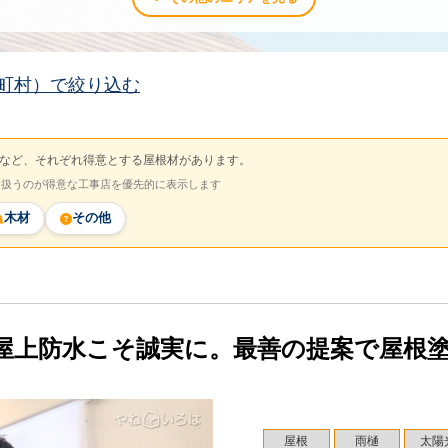
町村）で絞り込む
など、それぞれ得意とする屋根材があります。
を扱うのが得意な工事店を優先的に表示します
木材
その他
屋上防水こそ誠実に。最善の提案で屋根
屋根
雨樋
太陽