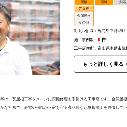
屋根
雨樋
太陽
瓦屋根
金属屋根
その他
対応地域
：鹿島郡中能登町 
0
件
施工事例数：
工事店住所：富山県南砺市院
もっと詳しく見る
工事は、瓦屋根工事をメインに雨樋修理も手掛ける工事店です。金属屋
温かな社風で、豪雪や強風から家を守る高品質な瓦屋根施工を提供して