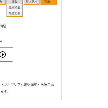
光
塗装
屋上防水
雨漏り
屋根塗装
外壁塗装
周辺
林
根（ガルバリウム鋼板屋根）も協力会
います。