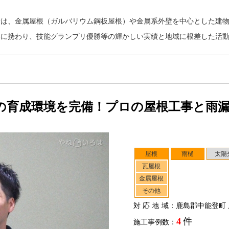
所は、金属屋根（ガルバリウム鋼板屋根）や金属系外壁を中心とした建
事に携わり、技能グランプリ優勝等の輝かしい実績と地域に根差した活
実の育成環境を完備！プロの屋根工事と雨
屋根
雨樋
太陽
瓦屋根
金属屋根
その他
対応地域
：鹿島郡中能登町 
4
件
施工事例数：