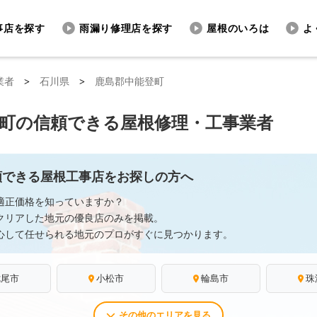
事店を探す
雨漏り修理店を探す
屋根のいろは
よ
業者
>
石川県
>
鹿島郡中能登町
町の信頼できる屋根修理・工事業者
頼できる屋根工事店をお探しの方へ
適正価格を知っていますか？
クリアした地元の優良店のみを掲載。
心して任せられる地元のプロがすぐに見つかります。
七尾市
小松市
輪島市
珠
その他のエリアを見る