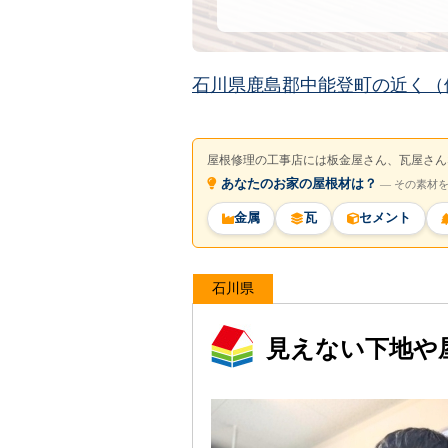
石川県鹿島郡中能登町の近く（
屋根修理の工事店には板金屋さん、瓦屋さん
あなたのお家の屋根材は？
― その素材
金属
瓦
セメント
石川県
見えない下地や