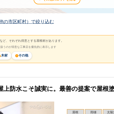
他の市区町村）で絞り込む
など、それぞれ得意とする屋根材があります。
を扱うのが得意な工事店を優先的に表示します
木材
その他
屋上防水こそ誠実に。最善の提案で屋根
屋根
雨樋
太陽