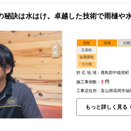
の秘訣は水はけ。卓越した技術で雨樋や
屋根
雨樋
太陽
瓦屋根
金属屋根
その他
対応地域
：鹿島郡中能登町 
1
件
施工事例数：
工事店住所：富山県高岡市福
もっと詳しく見る