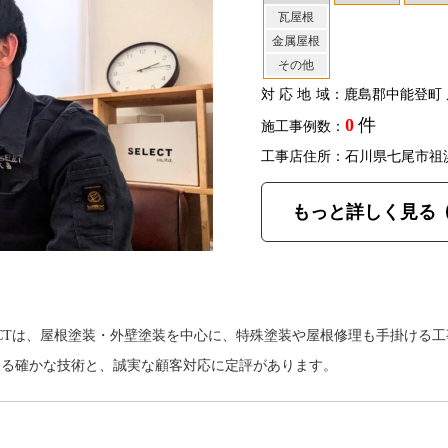
瓦屋根
金属屋根
その他
対応地域
：鹿島郡中能登町 
0
件
施工事例数：
工事店住所：石川県七尾市祖
もっと詳しく見る
ECTは、屋根塗装・外壁塗装を中心に、特殊塗装や屋根修理も手掛ける
よる確かな技術と、誠実な顧客対応に定評があります。