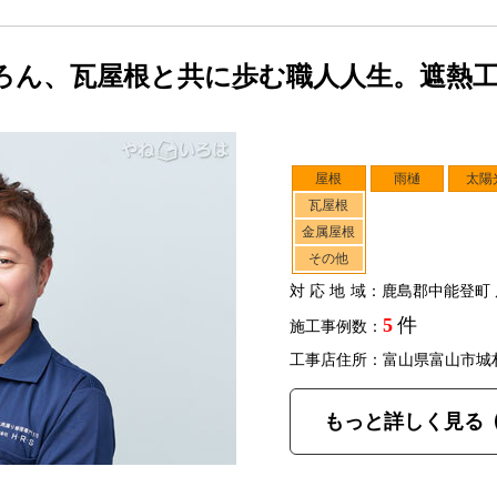
ろん、瓦屋根と共に歩む職人人生。遮熱
屋根
雨樋
太陽
瓦屋根
金属屋根
その他
対応地域
：鹿島郡中能登町 
5
件
施工事例数：
工事店住所：富山県富山市城
もっと詳しく見る