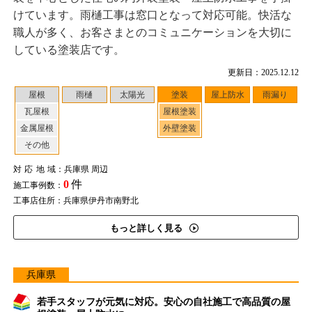
けています。雨樋工事は窓口となって対応可能。快活な
職人が多く、お客さまとのコミュニケーションを大切に
している塗装店です。
更新日：2025.12.12
屋根
雨樋
太陽光
塗装
屋上防水
雨漏り
瓦屋根
屋根塗装
金属屋根
外壁塗装
その他
対応地域
：兵庫県 周辺
0
件
施工事例数：
工事店住所：兵庫県伊丹市南野北
もっと詳しく見る
兵庫県
若手スタッフが元気に対応。安心の自社施工で高品質の屋