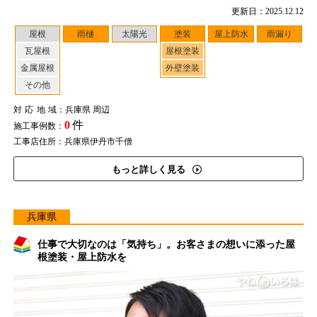
更新日：2025.12.12
屋根
雨樋
太陽光
塗装
屋上防水
雨漏り
瓦屋根
屋根塗装
金属屋根
外壁塗装
その他
対応地域
：兵庫県 周辺
0
件
施工事例数：
工事店住所：兵庫県伊丹市千僧
もっと詳しく見る
兵庫県
仕事で大切なのは「気持ち」。お客さまの想いに添った屋
根塗装・屋上防水を