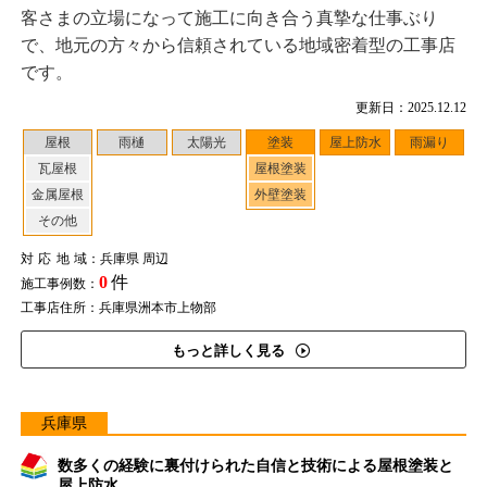
客さまの立場になって施工に向き合う真摯な仕事ぶり
で、地元の方々から信頼されている地域密着型の工事店
です。
更新日：2025.12.12
屋根
雨樋
太陽光
塗装
屋上防水
雨漏り
瓦屋根
屋根塗装
金属屋根
外壁塗装
その他
対応地域
：兵庫県 周辺
0
件
施工事例数：
工事店住所：兵庫県洲本市上物部
もっと詳しく見る
兵庫県
数多くの経験に裏付けられた自信と技術による屋根塗装と
屋上防水