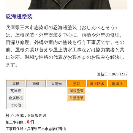
忍海邊塗装
兵庫県三木市志染町の忍海邊塗装（おしんべとそう）
は、屋根塗装・外壁塗装を中心に、雨樋や外壁の修理、
雨漏り修理、外構や室内の塗装も行う工事店です。その
他、屋根の張り替えや屋上防水工事などは協力業者と共
に対応。温和な性格の代表がお客さまのお悩みを解決し
ます。
更新日：2025.12.12
屋根
雨樋
太陽光
塗装
屋上防水
雨漏り
瓦屋根
屋根塗装
金属屋根
外壁塗装
その他
対応地域
：兵庫県 周辺
0
件
施工事例数：
工事店住所：兵庫県三木市志染町青山