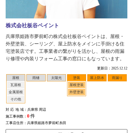
株式会社板谷ペイント
兵庫県姫路市夢前町の株式会社板谷ペイントは、屋根・
外壁塗装、シーリング、屋上防水をメインに手掛ける住
宅塗装店です。工事業者の繋がりを活かし、屋根の雨漏
り修理や内装リフォーム工事の窓口にもなっています。
更新日：2025.12.12
屋根
雨樋
太陽光
塗装
屋上防水
雨漏り
瓦屋根
屋根塗装
金属屋根
外壁塗装
その他
対応地域
：兵庫県 周辺
0
件
施工事例数：
工事店住所：兵庫県姫路市夢前町糸田