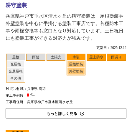
耕守塗装
兵庫県神戸市垂水区清水ヶ丘の耕守塗装は、屋根塗装や
外壁塗装を中心に手掛ける塗装工事店です。各種防水工
事や雨樋交換等も窓口となり対応しています。土日祝日
にも塗装工事ができる対応力が強みです。
更新日：2025.12.12
屋根
雨樋
太陽光
塗装
屋上防水
雨漏り
瓦屋根
屋根塗装
金属屋根
外壁塗装
その他
対応地域
：兵庫県 周辺
0
件
施工事例数：
工事店住所：兵庫県神戸市垂水区清水が丘
もっと詳しく見る