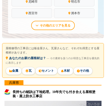
尼崎市
明石市
西宮市
洲本市
その他のエリアを見る
屋根修理の工事店には板金屋さん、瓦屋さんなど、それぞれ得意とする屋
根材があります。
あなたのお家の屋根材は？
― その素材を扱うのが得意な工事店を優先的
に表示します
金属
瓦
セメント
木材
その他
兵庫県
長持ちの秘訣は下地処理。10年先でも付き合える屋根塗
装・屋上防水工事店