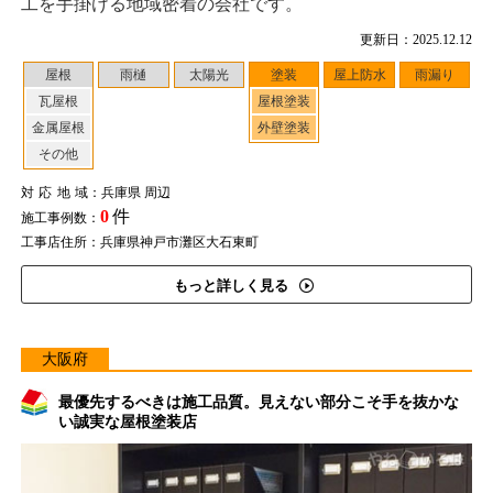
工を手掛ける地域密着の会社です。
更新日：2025.12.12
屋根
雨樋
太陽光
塗装
屋上防水
雨漏り
瓦屋根
屋根塗装
金属屋根
外壁塗装
その他
対応地域
：兵庫県 周辺
0
件
施工事例数：
工事店住所：兵庫県神戸市灘区大石東町
もっと詳しく見る
大阪府
最優先するべきは施工品質。見えない部分こそ手を抜かな
い誠実な屋根塗装店