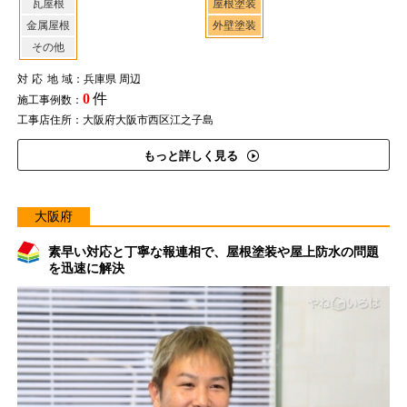
瓦屋根
屋根塗装
金属屋根
外壁塗装
その他
対応地域
：兵庫県 周辺
0
件
施工事例数：
工事店住所：大阪府大阪市西区江之子島
もっと詳しく見る
大阪府
素早い対応と丁寧な報連相で、屋根塗装や屋上防水の問題
を迅速に解決