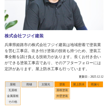
株式会社フジイ建装
兵庫県姫路市の株式会社フジイ建装は地域密着で塗装業
を営む工事店。吹き付け塗装の技術も持つため、塗装工
事全般を請け負える技術力があります。長くお付き合い
ができる塗装工事店であり、そのアフターフォローには
定評があります。屋上防水工事も行っています。
更新日：2025.12.12
屋根
雨樋
太陽光
塗装
屋上防水
雨漏り
瓦屋根
屋根塗装
金属屋根
外壁塗装
その他