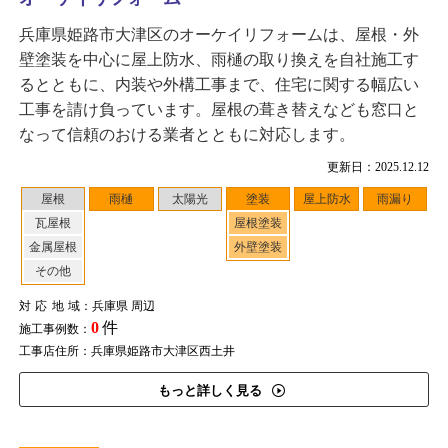
兵庫県姫路市大津区のオーケイリフォームは、屋根・外
壁塗装を中心に屋上防水、雨樋の取り換えを自社施工す
るとともに、内装や外構工事まで、住宅に関する幅広い
工事を請け負っています。屋根の葺き替えなども窓口と
なって信頼のおける業者とともに対応します。
更新日：2025.12.12
屋根
雨樋
太陽光
塗装
屋上防水
雨漏り
瓦屋根
屋根塗装
金属屋根
外壁塗装
その他
対応地域
：兵庫県 周辺
0
件
施工事例数：
工事店住所：兵庫県姫路市大津区西土井
もっと詳しく見る