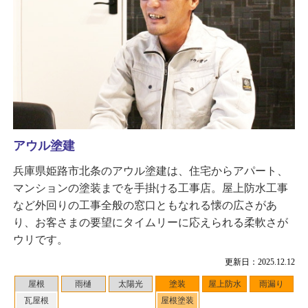
アウル塗建
兵庫県姫路市北条のアウル塗建は、住宅からアパート、
マンションの塗装までを手掛ける工事店。屋上防水工事
など外回りの工事全般の窓口ともなれる懐の広さがあ
り、お客さまの要望にタイムリーに応えられる柔軟さが
ウリです。
更新日：2025.12.12
屋根
雨樋
太陽光
塗装
屋上防水
雨漏り
瓦屋根
屋根塗装