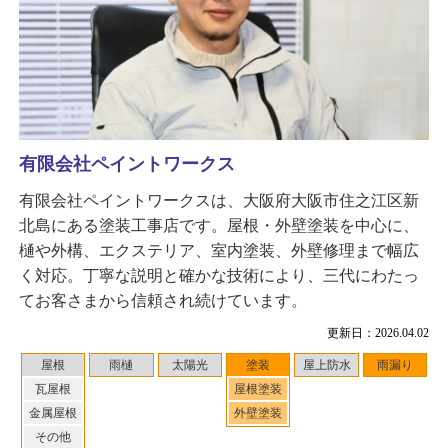
有限会社ペイントワークス
有限会社ペイントワークスは、大阪府大阪市住之江区新
北島にある塗装工事店です。屋根・外壁塗装を中心に、
樋や外構、エクステリア、室内塗装、外壁修理まで幅広
く対応。丁寧な説明と確かな技術により、三代にわたっ
てお客さまから信頼され続けています。
更新日：2026.04.02
屋根
雨樋
太陽光
塗装
屋上防水
雨漏り
瓦屋根
屋根塗装
金属屋根
外壁塗装
その他