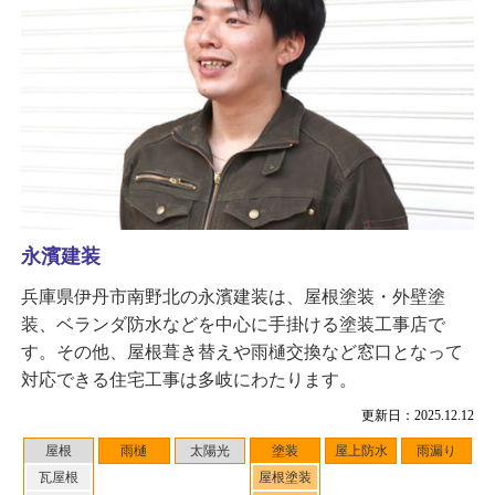
永濱建装
兵庫県伊丹市南野北の永濱建装は、屋根塗装・外壁塗
装、ベランダ防水などを中心に手掛ける塗装工事店で
す。その他、屋根葺き替えや雨樋交換など窓口となって
対応できる住宅工事は多岐にわたります。
更新日：2025.12.12
屋根
雨樋
太陽光
塗装
屋上防水
雨漏り
瓦屋根
屋根塗装