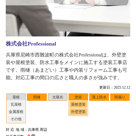
株式会社Professional
兵庫県尼崎市西難波町の株式会社Professionalは、外壁塗
装や屋根塗装、防水工事をメインに施工する塗装工事店
です。雨樋（あまどい）工事や内装リフォーム工事も可
能。対応工事の間口の広さと職人の多さが強みです。
更新日：2025.12.12
屋根
雨樋
太陽光
塗装
屋上防水
雨漏り
瓦屋根
屋根塗装
金属屋根
外壁塗装
その他
対応地域
：兵庫県 周辺