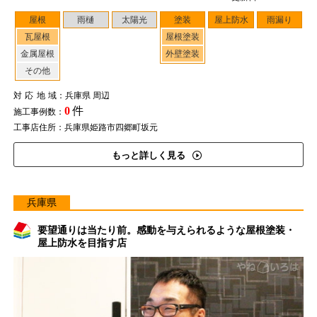
屋根
雨樋
太陽光
塗装
屋上防水
雨漏り
瓦屋根
屋根塗装
金属屋根
外壁塗装
その他
対応地域
：兵庫県 周辺
0
件
施工事例数：
工事店住所：兵庫県姫路市四郷町坂元
もっと詳しく見る
兵庫県
要望通りは当たり前。感動を与えられるような屋根塗装・
屋上防水を目指す店