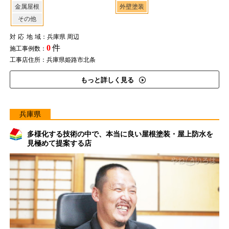
金属屋根
外壁塗装
その他
対応地域
：兵庫県 周辺
0
件
施工事例数：
工事店住所：兵庫県姫路市北条
もっと詳しく見る
兵庫県
多様化する技術の中で、本当に良い屋根塗装・屋上防水を
見極めて提案する店