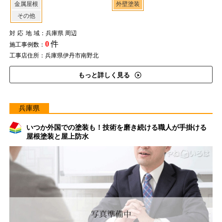
金属屋根
外壁塗装
その他
対応地域
：兵庫県 周辺
0
件
施工事例数：
工事店住所：兵庫県伊丹市南野北
もっと詳しく見る
兵庫県
いつか外国での塗装も！技術を磨き続ける職人が手掛ける
屋根塗装と屋上防水