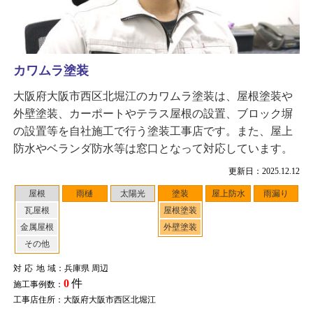
カワムラ塗装
大阪府大阪市西区北堀江のカワムラ塗装は、屋根塗装や
外壁塗装、カーポートやテラス屋根の設置、ブロック塀
の設置等を自社施工で行う塗装工事店です。また、屋上
防水やベランダ防水等は窓口となって対応しています。
更新日：2025.12.12
屋根
雨樋
太陽光
塗装
屋上防水
雨漏り
瓦屋根
屋根塗装
金属屋根
外壁塗装
その他
対応地域
：兵庫県 周辺
0
件
施工事例数：
工事店住所：大阪府大阪市西区北堀江