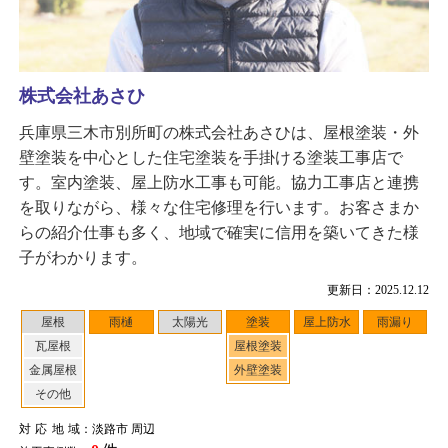
株式会社あさひ
兵庫県三木市別所町の株式会社あさひは、屋根塗装・外
壁塗装を中心とした住宅塗装を手掛ける塗装工事店で
す。室内塗装、屋上防水工事も可能。協力工事店と連携
を取りながら、様々な住宅修理を行います。お客さまか
らの紹介仕事も多く、地域で確実に信用を築いてきた様
子がわかります。
更新日：2025.12.12
屋根
雨樋
太陽光
塗装
屋上防水
雨漏り
瓦屋根
屋根塗装
金属屋根
外壁塗装
その他
対応地域
：淡路市 周辺