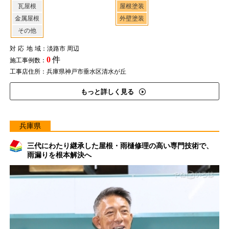
瓦屋根
屋根塗装
金属屋根
外壁塗装
その他
対応地域
：淡路市 周辺
0
件
施工事例数：
工事店住所：兵庫県神戸市垂水区清水が丘
もっと詳しく見る
兵庫県
三代にわたり継承した屋根・雨樋修理の高い専門技術で、
雨漏りを根本解決へ