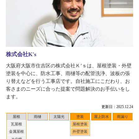
株式会社K's
大阪府大阪市住吉区の株式会社Ｋ’ｓは、屋根塗装・外壁
塗装を中心に、防水工事、雨樋等の配管洗浄、波板の張
り替えなどを行う工事店です。自社施工にこだわり、お
客さまのニーズに合った提案で問題解決のお手伝いをし
ます。
更新日：2025.12.24
屋根
雨樋
太陽光
塗装
屋上防水
雨漏り
瓦屋根
屋根塗装
金属屋根
外壁塗装