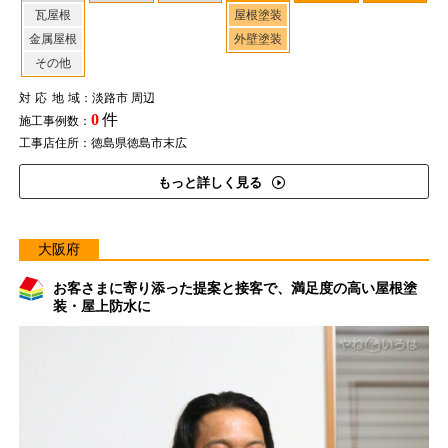
瓦屋根
屋根塗装
金属屋根
外壁塗装
その他
対応地域
：淡路市 周辺
0
件
施工事例数：
工事店住所：徳島県徳島市末広
もっと詳しく見る
大阪府
お客さまに寄り添った提案と接客で、満足度の高い屋根塗
装・屋上防水に