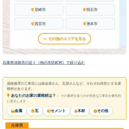
尼崎市
明石市
西宮市
洲本市
その他のエリアを見る
兵庫県淡路市の近く（他の市区町村）で絞り込む
屋根修理の工事店には板金屋さん、瓦屋さんなど、それぞれ得意とする屋
根材があります。
あなたのお家の屋根材は？
― その素材を扱うのが得意な工事店を優先的
に表示します
金属
瓦
セメント
木材
その他
兵庫県