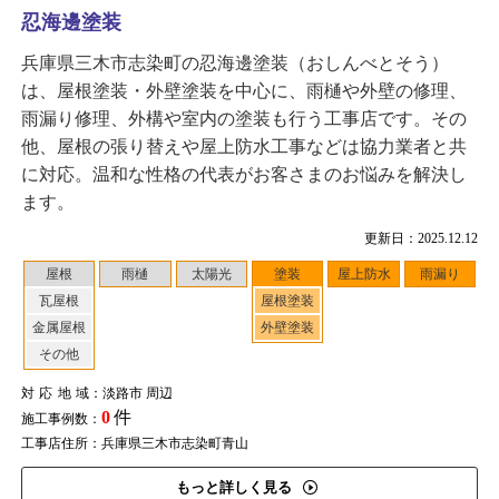
忍海邊塗装
兵庫県三木市志染町の忍海邊塗装（おしんべとそう）
は、屋根塗装・外壁塗装を中心に、雨樋や外壁の修理、
雨漏り修理、外構や室内の塗装も行う工事店です。その
他、屋根の張り替えや屋上防水工事などは協力業者と共
に対応。温和な性格の代表がお客さまのお悩みを解決し
ます。
更新日：2025.12.12
屋根
雨樋
太陽光
塗装
屋上防水
雨漏り
瓦屋根
屋根塗装
金属屋根
外壁塗装
その他
対応地域
：淡路市 周辺
0
件
施工事例数：
工事店住所：兵庫県三木市志染町青山
もっと詳しく見る