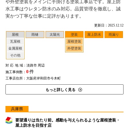
や外壁塗装をメインに手掛ける塗装工事店です。屋上防
水工事はウレタン防水のみ対応。品質管理を徹底し、誠
実かつ丁寧な仕事に定評があります。
更新日：2025.12.12
屋根
雨樋
太陽光
塗装
屋上防水
雨漏り
瓦屋根
屋根塗装
金属屋根
外壁塗装
その他
対応地域
：淡路市 周辺
0
件
施工事例数：
工事店住所：大阪府岸和田市今木町
もっと詳しく見る
兵庫県
要望通りは当たり前。感動を与えられるような屋根塗装・
屋上防水を目指す店