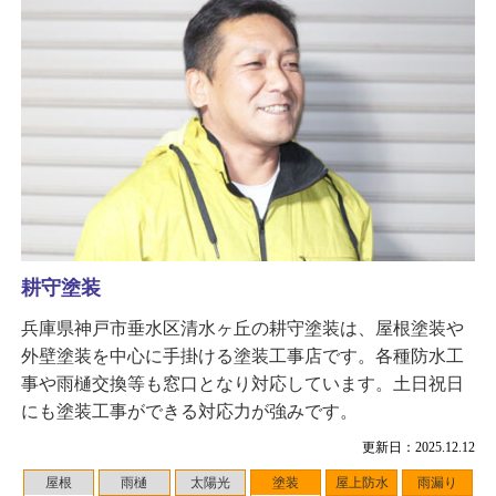
耕守塗装
兵庫県神戸市垂水区清水ヶ丘の耕守塗装は、屋根塗装や
外壁塗装を中心に手掛ける塗装工事店です。各種防水工
事や雨樋交換等も窓口となり対応しています。土日祝日
にも塗装工事ができる対応力が強みです。
更新日：2025.12.12
屋根
雨樋
太陽光
塗装
屋上防水
雨漏り