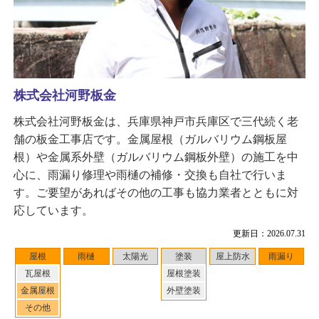
株式会社河野板金
株式会社河野板金は、兵庫県神戸市兵庫区で三代続く老
舗の板金工事店です。金属屋根（ガルバリウム鋼板屋
根）や金属系外壁（ガルバリウム鋼板外壁）の施工を中
心に、雨漏り修理や雨樋の補修・交換も自社で行いま
す。ご要望があればその他の工事も協力業者とともに対
応しています。
更新日：2026.07.31
屋根
雨樋
太陽光
塗装
屋上防水
雨漏り
瓦屋根
屋根塗装
金属屋根
外壁塗装
その他