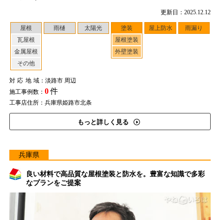
更新日：2025.12.12
屋根
雨樋
太陽光
塗装
屋上防水
雨漏り
瓦屋根
屋根塗装
金属屋根
外壁塗装
その他
対応地域
：淡路市 周辺
0
件
施工事例数：
工事店住所：兵庫県姫路市北条
もっと詳しく見る
兵庫県
良い材料で高品質な屋根塗装と防水を。豊富な知識で多彩
なプランをご提案