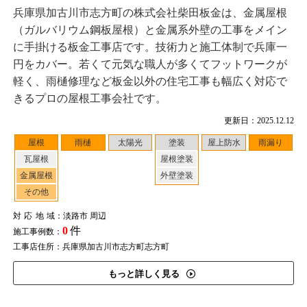
兵庫県加古川市志方町の株式会社柴田板金は、金属屋根
（ガルバリウム鋼板屋根）と金属系外壁の工事をメイン
に手掛ける板金工事店です。技術力と施工体制で兵庫一
円をカバー。若くて元気な職人が多くてフットワークが
軽く、雨樋修理など板金以外の住宅工事も幅広く対応で
きるプロの屋根工事会社です。
更新日：2025.12.12
屋根
雨樋
太陽光
塗装
屋上防水
雨漏り
瓦屋根
屋根塗装
金属屋根
外壁塗装
その他
対応地域
：淡路市 周辺
0
件
施工事例数：
工事店住所：兵庫県加古川市志方町志方町
もっと詳しく見る