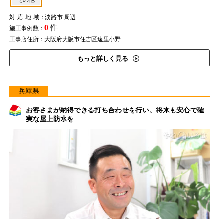
その他
対応地域
：淡路市 周辺
0
件
施工事例数：
工事店住所：大阪府大阪市住吉区遠里小野
もっと詳しく見る
兵庫県
お客さまが納得できる打ち合わせを行い、将来も安心で確
実な屋上防水を