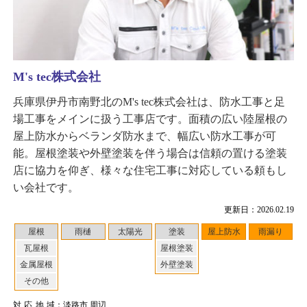
M's tec株式会社
兵庫県伊丹市南野北のM's tec株式会社は、防水工事と足
場工事をメインに扱う工事店です。面積の広い陸屋根の
屋上防水からベランダ防水まで、幅広い防水工事が可
能。屋根塗装や外壁塗装を伴う場合は信頼の置ける塗装
店に協力を仰ぎ、様々な住宅工事に対応している頼もし
い会社です。
更新日：2026.02.19
屋根
雨樋
太陽光
塗装
屋上防水
雨漏り
瓦屋根
屋根塗装
金属屋根
外壁塗装
その他
対応地域
：淡路市 周辺