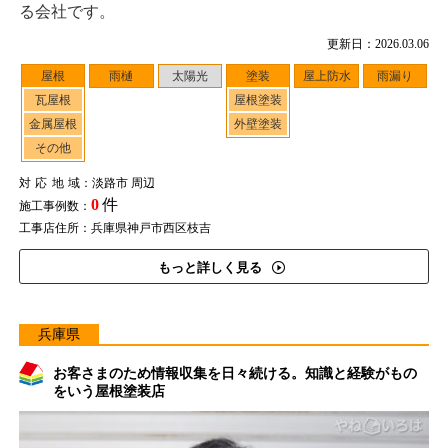
る会社です。
更新日：2026.03.06
屋根
雨樋
太陽光
塗装
屋上防水
雨漏り
瓦屋根
屋根塗装
金属屋根
外壁塗装
その他
対応地域
：淡路市 周辺
0
件
施工事例数：
工事店住所：兵庫県神戸市西区枝吉
もっと詳しく見る
兵庫県
お客さまのため情報収集を日々続ける。知識と経験がもの
をいう屋根塗装店