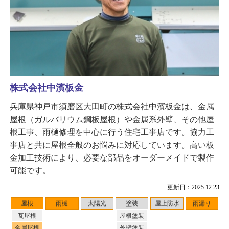
株式会社中濱板金
兵庫県神戸市須磨区大田町の株式会社中濱板金は、金属
屋根（ガルバリウム鋼板屋根）や金属系外壁、その他屋
根工事、雨樋修理を中心に行う住宅工事店です。協力工
事店と共に屋根全般のお悩みに対応しています。高い板
金加工技術により、必要な部品をオーダーメイドで製作
可能です。
更新日：2025.12.23
屋根
雨樋
太陽光
塗装
屋上防水
雨漏り
瓦屋根
屋根塗装
金属屋根
外壁塗装