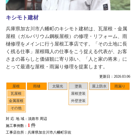
キシモト建材
兵庫県加古川市八幡町のキシモト建材は、瓦屋根・金属
屋根（ガルバリウム鋼板屋根）の修理・リフォーム、雨
樋修理をメインに行う屋根工事店です。「その土地に長
く残る仕事」屋根職人の仕事をこう捉える代表が、お客
さまの暮らしと価値観に寄り添い、「人と家の将来」に
とって最適な屋根・雨漏り修理を提案します。
更新日：2026.03.06
屋根
雨樋
太陽光
塗装
屋上防水
雨漏り
瓦屋根
屋根塗装
金属屋根
外壁塗装
その他
対応地域
：淡路市 周辺
1
件
施工事例数：
工事店住所：兵庫県加古川市八幡町宗佐