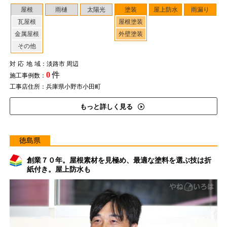
屋根
雨樋
太陽光
塗装
屋上防水
雨漏り
瓦屋根
屋根塗装
金属屋根
外壁塗装
その他
対応地域
：淡路市 周辺
0
件
施工事例数：
工事店住所：兵庫県小野市小田町
もっと詳しく見る
徳島県
創業７０年。屋根素材を見極め、最適な塗料を選ぶ技は折
紙付き。屋上防水も