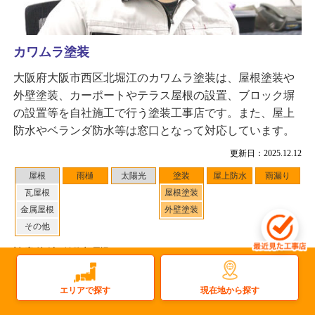
カワムラ塗装
大阪府大阪市西区北堀江のカワムラ塗装は、屋根塗装や
外壁塗装、カーポートやテラス屋根の設置、ブロック塀
の設置等を自社施工で行う塗装工事店です。また、屋上
防水やベランダ防水等は窓口となって対応しています。
更新日：2025.12.12
屋根
雨樋
太陽光
塗装
屋上防水
雨漏り
瓦屋根
屋根塗装
金属屋根
外壁塗装
その他
対応地域
：淡路市 周辺
0
件
施工事例数：
工事店住所：大阪府大阪市西区北堀江
現在地から探す
エリアで探す
もっと詳しく見る