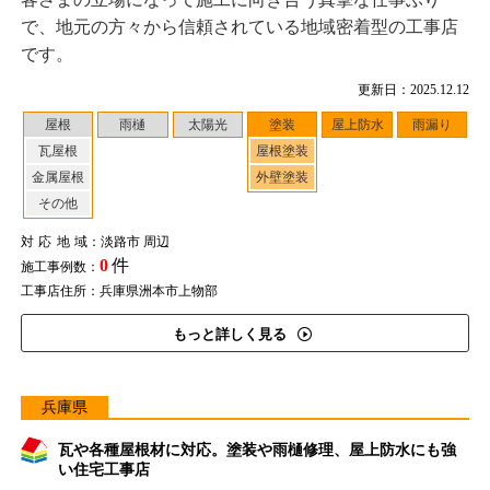
で、地元の方々から信頼されている地域密着型の工事店
です。
更新日：2025.12.12
屋根
雨樋
太陽光
塗装
屋上防水
雨漏り
瓦屋根
屋根塗装
金属屋根
外壁塗装
その他
対応地域
：淡路市 周辺
0
件
施工事例数：
工事店住所：兵庫県洲本市上物部
もっと詳しく見る
兵庫県
瓦や各種屋根材に対応。塗装や雨樋修理、屋上防水にも強
い住宅工事店