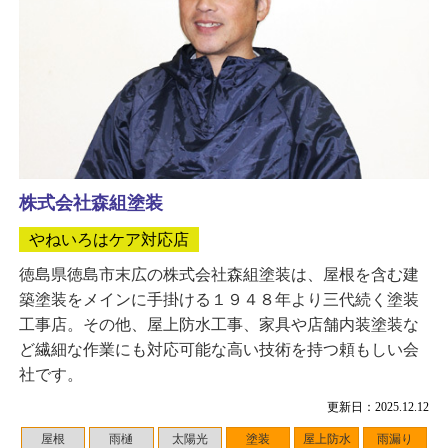
株式会社森組塗装
やねいろはケア対応店
徳島県徳島市末広の株式会社森組塗装は、屋根を含む建
築塗装をメインに手掛ける１９４８年より三代続く塗装
工事店。その他、屋上防水工事、家具や店舗内装塗装な
ど繊細な作業にも対応可能な高い技術を持つ頼もしい会
社です。
更新日：2025.12.12
屋根
雨樋
太陽光
塗装
屋上防水
雨漏り