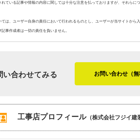
Y28-AZE
工事店番号
されている記事や情報の内容に関しては十分な注意を払っておりますが、それらに
相談いただけたらと思います。本当に良
いては、ユーザー自身の責任において行われるものとし、ユーザーが当サイトから
お客さまにとって身近な工事店であるた
び記事作成者は一切の責任を負いません。
を中心に『本当良い塗装』を追い求める
となりました。
（２０１９年６月取材）
問い合わせてみる
お問い合わせ（無
工事店プロフィール
（株式会社フジイ建