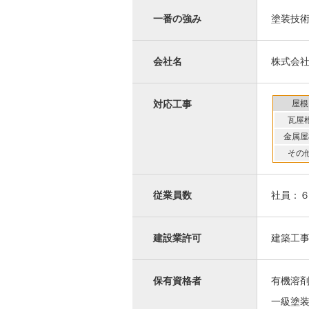
一番の強み
塗装技
会社名
株式会
屋根
対応工事
瓦屋
金属屋
その
従業員数
社員：
建設業許可
建築工
保有資格者
有機溶
一級塗