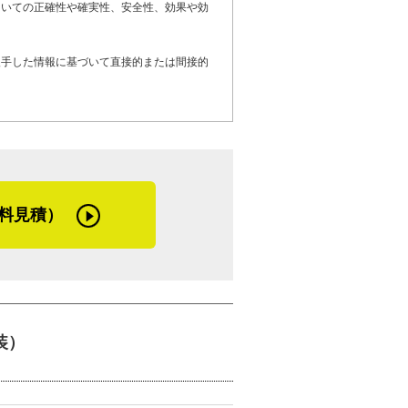
ついての正確性や確実性、安全性、効果や効
い塗装プランを提案させていただきます」
入手した情報に基づいて直接的または間接的
めに、努力を続けるフジイ建装。藤井さん
フジイ建装の今後の活躍を確信できる取材
料見積）
装）