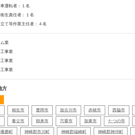
業車運転者：１名
全衛生責任者：１名
組立て等作業主任者：４名
ーム業
装工事業
装工事業
水工事業
地方
市
相生市
豊岡市
加古川市
赤穂市
西脇市
市
養父市
朝来市
宍粟市
加東市
たつの市
郡播磨町
神崎郡市川町
神崎郡福崎町
神崎郡神河町