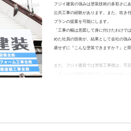
「何はともあれ打ち解けることやね。工
フジイ建装の強みは塗装技術の多彩さに
会話を重ねて身近に感じてもらいたいで
公共工事の経験があります。また、吹き
なれれば、塗装後に『こうしておけばよ
プランの提案を可能にします。
「工事の幅は意図して身に付けたわけで
めた社員の技術が、結果として会社の強
慮せずに『こんな塗装できますか？』と
また、フジイ建装では塗装工事後は、不
「きっちり時期を定めているわけやない
います。塗装工事後からが本当のお付き
最後に「やねいろは」をご覧になってい
屋根塗装や外壁塗装、屋上防水工事を検
「最近では技術も進化してきていて、ま
ます。そうした性能だけでなく見た目に