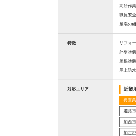
高所作
職長安
足場の
特徴
リフォ
外壁塗
屋根塗
屋上防
近畿
対応エリア
兵庫県
姫路
加西
加古