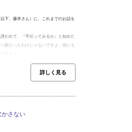
（以下、藤井さん）に、これまでのお話を
に誘われて、『手伝ってみるか』と始めた
装一筋だったわけじゃないですよ。他にも
落ち着きました」
さんですが、独立のきっかけは友人たちの
詳しく見る
行く友人たちに追いつきたいというのがあ
、試してみたかったんです」
事店としてお客さまに親しまれています。
欠かさない
で大切にしているのは、お客さまが要望を