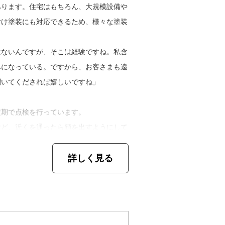
事の疑問から他愛のない話まで、いろんな
あります。住宅はもちろん、大規模設備や
すね。どんな些細なことも相談できる仲に
付け塗装にも対応できるため、様々な塗装
かった』なんて後悔もなくなりますよね」
はないんですが、そこは経験ですね。私含
みになっている。ですから、お客さまも遠
聞いてくだされば嬉しいですね」
定期で点検を行っています。
けど、近くを通ったら顔を出すようにして
合いやと思っていますから」
詳しく見る
る、塗装工事でお困りのお客さま、そして
討されているお客さまへメッセージです。
るで新築のように仕上げる塗装方法もあり
もこだわりたい、という方はぜひわが社に