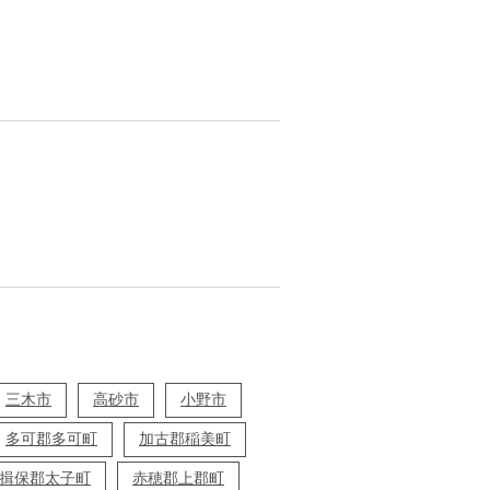
三木市
高砂市
小野市
多可郡多可町
加古郡稲美町
揖保郡太子町
赤穂郡上郡町