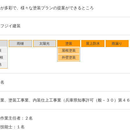
術が多彩で、様々な塗装プランの提案ができるところ
社フジイ建装
雨樋
太陽光
塗装
屋上防水
雨漏り
根
屋根塗装
根
外壁塗装
他
６名
事業、塗装工事業、内装仕上工事業（兵庫県知事許可（般－３０）第４
剤作業主任者：２名
装技能士：１名