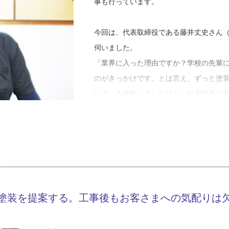
事も行っています。
今回は、代表取締役である藤井丈史さん
伺いました。
「業界に入った理由ですか？学校の先輩
のがきっかけです。とは言え、ずっと塗
いろいろ経験しましたけど、結局塗装に
そうして塗装職人として勤めていた藤井
活躍に触発されたからだそうです。
「やっぱり自分よりも、職人として先を
りました。腕一本でどこまでやれるのか
そしてフジイ建装を設立。地域密着の工
塗装を提案する。工事後もお客さまへの気配りは
そんなフジイ建装がお客さまと接する上
言いやすい関係を築くこと。