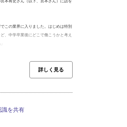
の宮本将史さん（以下、宮本さん）に話を
響でこの業界に入りました。はじめは特別
けど、中学卒業後にどこで働こうかと考え
ね」
「見て覚えろ」と考える職人さんだったた
詳しく見る
あまりなかったそうですが、宮本さんは失
付けていきました。
した。当初は全然仕事がなかったんです
が増えていきましたね。人に恵まれたおか
認識を共有
す」