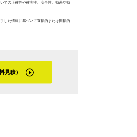
ついての正確性や確実性、安全性、効果や効
入手した情報に基づいて直接的または間接的
る、雨漏りや塗装、屋上防水の劣化でお困
屋根修理を検討しているお客さまへメッセ
って仕事をするように話しています。お客
るわけだから、丁寧にやるのが当然だと思
料見積）
だいてか、リピーターの方も多くいらっし
っているので、その点もご安心ください」
る」というモットーを話す姿が印象的だっ
適正価格も現場の整理整頓も、「自分の家
を覚えました。