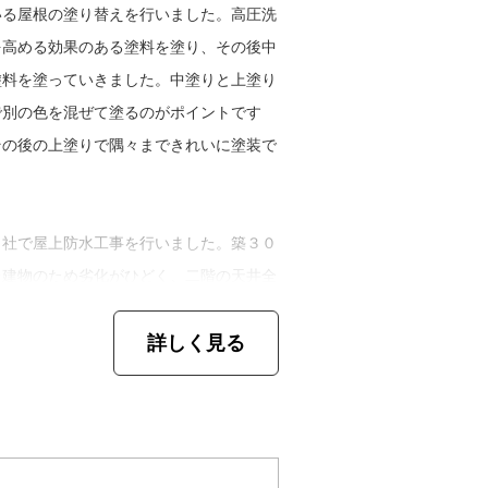
塗装。宮本さんは、ゆくゆくは彼らに独立
いる屋根の塗り替えを行いました。高圧洗
独り立ちして、お互い手が足りない時に助
を高める効果のある塗料を塗り、その後中
話していました。
塗料を塗っていきました。中塗りと上塗り
で別の色を混ぜて塗るのがポイントです
れないけど、色んな人と出会えた方が僕自
その後の上塗りで隅々まできれいに塗装で
て今後もどんどん自分を向上させ、仕事に
自社で屋上防水工事を行いました。築３０
た建物のため劣化がひどく、二階の天井全
剥がして補修し、下地調整してからウレタ
詳しく見る
した。沿岸部では塩害に強い塗料を使用し
いてアドバイスもしているとのこと。台風
ため、時折水で流してあげるといいそうで