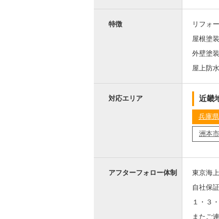
特徴
リフォ
屋根塗
外壁塗
屋上防
近畿
対応エリア
兵庫県
洲本
アフターフォロー体制
東京海
自社保
１・３
またご