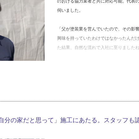
のおける協力業者と共に対応可能。代表
伺いました。
「父が塗装業を営んでいたので、その影
興味を持っていたわけではなかったんだ
た結果、自然な流れで入社に至りました
当時在籍していたスタッフやお父さんは
め、丁寧に仕事を教えてもらえる機会は
敗を繰り返しながらなんとか技術を身に
「２００９年に父のところから独立しま
が、知り合いからの紹介で少しずつ受注
自分の家だと思って」施工にあたる。スタッフも
げで今までやって来られたと思っていま