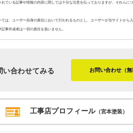
Y28-AYP
工事店番号
されている記事や情報の内容に関しては十分な注意を払っておりますが、それらに
す。
いては、ユーザー自身の責任において行われるものとし、ユーザーが当サイトから
最後に「やねいろは」をご覧になってい
び記事作成者は一切の責任を負いません。
りのお客さま、そして屋根リフォームや
ージです。
「うちの職人には、毎回自分の家だと思
さまの大切なお金をいただいて工事をす
問い合わせてみる
お問い合わせ（無
うんです。そういう姿勢を評価していた
ゃいますよ。完工後は定期的な点検もや
取材中、「自分の家だと思って仕事をす
工事店プロフィール
（宮本塗装）
た宮本さん。施工はもちろん、見積りの
だと思えば当たり前」との言葉に安心感