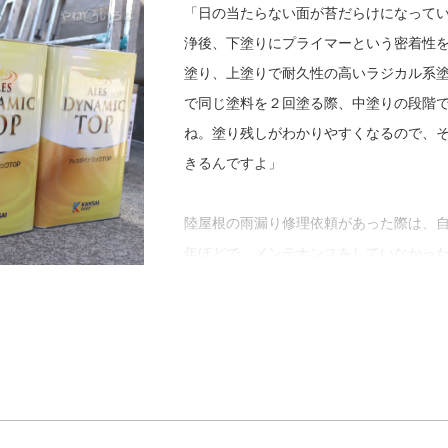
現在３人のスタッフが在籍している宮本
「日の当たらない面が苔だらけになって
してほしいと考えています。それぞれが
浄後、下塗りにプライマーという密着性
け合えたらそれが一番いい形だと思うと
塗り、上塗りで耐久性の高いラジカル系
で同じ塗料を２回塗る際、中塗りの段階
「また新しく人を育てるのは大変かもし
ね。塗り残しがわかりやすくなるので、
身の学びにも繋がるんですよ。そうやっ
きるんですよ」
も邁進していけたらいいですね」
陸屋根の雨漏り修理依頼があった際は、
年ほどで、メンテナンスをしていなかっ
体が雨漏りしていたそう。既存の防水を
ン防水を２回塗って仕上げました。
兵庫県洲本市の屋根塗装について尋ねま
ますが、お客さま自身でのお手入れにつ
の後や冬は特に建物に塩分が残りやすい