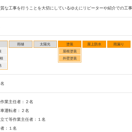
（２０２４年６月取材）
良質な工事を行うことを大切にしているゆえにリピーターや紹介での工
装
雨樋
太陽光
塗装
屋上防水
雨漏り
根
屋根塗装
根
外壁塗装
他
４名
剤作業主任者：２名
業車運転者：２名
組立て等作業主任者：１名
業者：１名