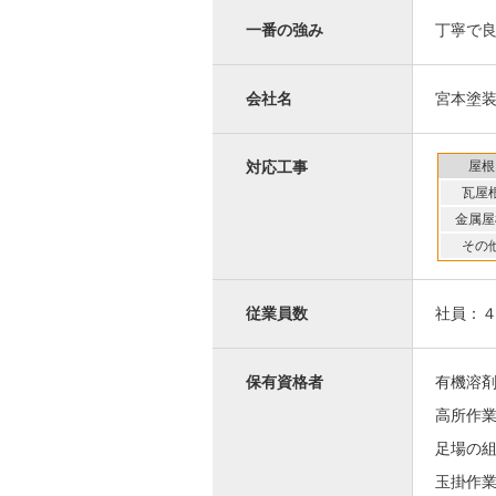
一番の強み
丁寧で
会社名
宮本塗
屋根
対応工事
瓦屋
金属屋
その
従業員数
社員：
保有資格者
有機溶
高所作
足場の
玉掛作