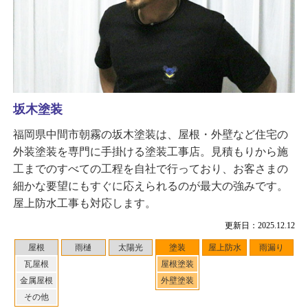
坂木塗装
福岡県中間市朝霧の坂木塗装は、屋根・外壁など住宅の
外装塗装を専門に手掛ける塗装工事店。見積もりから施
工までのすべての工程を自社で行っており、お客さまの
細かな要望にもすぐに応えられるのが最大の強みです。
屋上防水工事も対応します。
更新日：2025.12.12
屋根
雨樋
太陽光
塗装
屋上防水
雨漏り
瓦屋根
屋根塗装
金属屋根
外壁塗装
その他