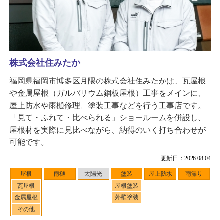
株式会社住みたか
福岡県福岡市博多区月隈の株式会社住みたかは、瓦屋根
や金属屋根（ガルバリウム鋼板屋根）工事をメインに、
屋上防水や雨樋修理、塗装工事などを行う工事店です。
「見て・ふれて・比べられる」ショールームを併設し、
屋根材を実際に見比べながら、納得のいく打ち合わせが
可能です。
更新日：2026.08.04
屋根
雨樋
太陽光
塗装
屋上防水
雨漏り
瓦屋根
屋根塗装
金属屋根
外壁塗装
その他