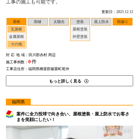
工事の施工も可能です。
更新日：2025.12.12
屋根
雨樋
太陽光
塗装
屋上防水
雨漏り
瓦屋根
屋根塗装
金属屋根
外壁塗装
その他
対応地域
：田川郡赤村 周辺
0
件
施工事例数：
工事店住所：福岡県糟屋郡篠栗町尾仲
もっと詳しく見る
福岡県
案件に全力投球で向き合い、屋根塗装・屋上防水でお客さ
まを笑顔にしたい！