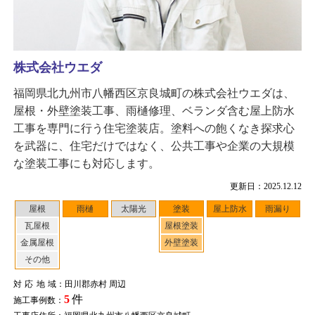
株式会社ウエダ
福岡県北九州市八幡西区京良城町の株式会社ウエダは、
屋根・外壁塗装工事、雨樋修理、ベランダ含む屋上防水
工事を専門に行う住宅塗装店。塗料への飽くなき探求心
を武器に、住宅だけではなく、公共工事や企業の大規模
な塗装工事にも対応します。
更新日：2025.12.12
屋根
雨樋
太陽光
塗装
屋上防水
雨漏り
瓦屋根
屋根塗装
金属屋根
外壁塗装
その他
対応地域
：田川郡赤村 周辺
5
件
施工事例数：