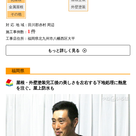
金属屋根
外壁塗装
その他
対応地域
：田川郡赤村 周辺
1
件
施工事例数：
工事店住所：福岡県北九州市八幡西区大平
もっと詳しく見る
福岡県
屋根・外壁塗装完工後の美しさを左右する下地処理に熱意
を注ぐ。屋上防水も