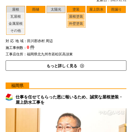
更新日：2025.12.12
屋根
雨樋
太陽光
塗装
屋上防水
雨漏り
瓦屋根
屋根塗装
金属屋根
外壁塗装
その他
対応地域
：田川郡赤村 周辺
0
件
施工事例数：
工事店住所：福岡県北九州市若松区高須東
もっと詳しく見る
福岡県
仕事を任せてもらった恩に報いるため、誠実な屋根塗装・
屋上防水工事を