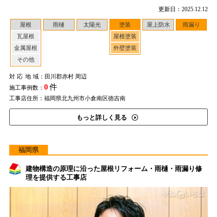
更新日：2025.12.12
屋根
雨樋
太陽光
塗装
屋上防水
雨漏り
瓦屋根
屋根塗装
金属屋根
外壁塗装
その他
対応地域
：田川郡赤村 周辺
0
件
施工事例数：
工事店住所：福岡県北九州市小倉南区徳吉南
もっと詳しく見る
福岡県
建物構造の原理に沿った屋根リフォーム・雨樋・雨漏り修
理を提供する工事店