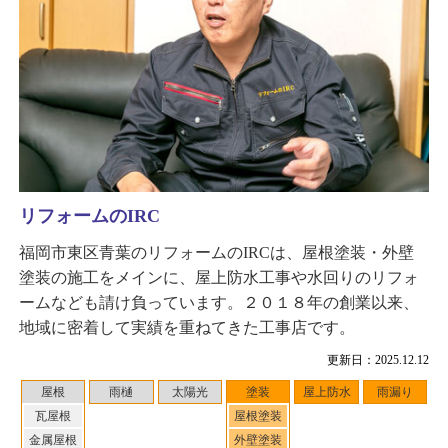
リフォームのIRC
福岡市東区青葉のリフォームのIRCは、屋根塗装・外壁
塗装の施工をメインに、屋上防水工事や水回りのリフォ
ームなども請け負っています。２０１８年の創業以来、
地域に密着して実績を重ねてきた工事店です。
更新日：2025.12.12
屋根
雨樋
太陽光
塗装
屋上防水
雨漏り
瓦屋根
屋根塗装
金属屋根
外壁塗装