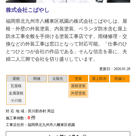
株式会社こばやし
福岡県北九州市八幡東区祇園の株式会社こばやしは、屋
根・外壁の外装塗装、内装塗装、ベランダ防水含む屋上
防水工事全般を手掛ける塗装工事店です。雨樋修理・交
換などの外装工事は窓口となって対応可能。「仕事のひ
とつひとつが会社の作品である」そんな信念を基に、夫
婦二人三脚で会社を切り盛りしています。
更新日：2026.01.28
屋根
雨樋
太陽光
塗装
屋上防水
雨漏り
瓦屋根
屋根塗装
金属屋根
外壁塗装
その他
対応地域
：田川郡赤村 周辺
0
件
施工事例数：
工事店住所：福岡県北九州市八幡東区祇園