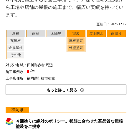
ら工場や店舗の屋根の施工まで、幅広い実績を持ってい
ます。
更新日：2025.12.12
屋根
雨樋
太陽光
塗装
屋上防水
雨漏り
瓦屋根
屋根塗装
金属屋根
外壁塗装
その他
対応地域
：田川郡赤村 周辺
0
件
施工事例数：
工事店住所：福岡県行橋市稲童
もっと詳しく見る
福岡県
４回塗りは絶対のポリシー。状態に合わせた高品質な屋根
塗装をご提案