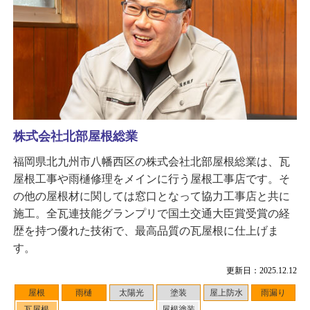
株式会社北部屋根総業
福岡県北九州市八幡西区の株式会社北部屋根総業は、瓦
屋根工事や雨樋修理をメインに行う屋根工事店です。そ
の他の屋根材に関しては窓口となって協力工事店と共に
施工。全瓦連技能グランプリで国土交通大臣賞受賞の経
歴を持つ優れた技術で、最高品質の瓦屋根に仕上げま
す。
更新日：2025.12.12
屋根
雨樋
太陽光
塗装
屋上防水
雨漏り
瓦屋根
屋根塗装