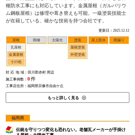
種防水工事にも対応しています。金属屋根（ガルバリウ
ム鋼板屋根）は修理や葺き替えも可能。一級塗装技能士
が在籍している、確かな技術を持つ会社です。
更新日：2025.12.12
屋根
雨樋
太陽光
塗装
屋上防水
雨漏り
瓦屋根
屋根塗装
金属屋根
外壁塗装
その他
対応地域
：田川郡赤村 周辺
0
件
施工事例数：
工事店住所：福岡県宗像市自由ケ丘
もっと詳しく見る
福岡県
伝統を守りつつ変化も恐れない。老舗瓦メーカーが手掛け