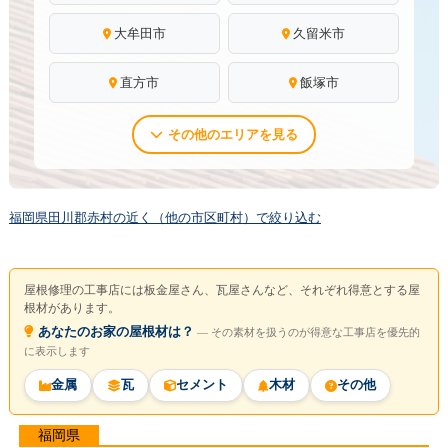
大牟田市
久留米市
直方市
飯塚市
その他のエリアを見る
福岡県田川郡赤村の近く（他の市区町村）で絞り込む
屋根修理の工事店には板金屋さん、瓦屋さんなど、それぞれ得意とする屋
根材があります。
あなたのお家の屋根材は？
― その素材を扱うのが得意な工事店を優先的
に表示します
金属
瓦
セメント
木材
その他
福岡県