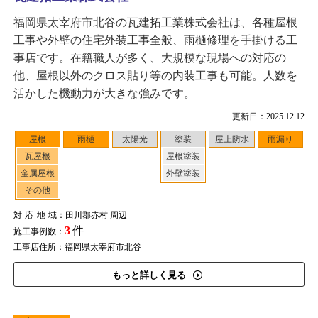
福岡県太宰府市北谷の瓦建拓工業株式会社は、各種屋根
工事や外壁の住宅外装工事全般、雨樋修理を手掛ける工
事店です。在籍職人が多く、大規模な現場への対応の
他、屋根以外のクロス貼り等の内装工事も可能。人数を
活かした機動力が大きな強みです。
更新日：2025.12.12
屋根
雨樋
太陽光
塗装
屋上防水
雨漏り
瓦屋根
屋根塗装
金属屋根
外壁塗装
その他
対応地域
：田川郡赤村 周辺
3
件
施工事例数：
工事店住所：福岡県太宰府市北谷
もっと詳しく見る