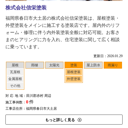
株式会社信栄塗装
福岡県春日市大土居の株式会社信栄塗装は、屋根塗装・
外壁塗装をメインに施工する塗装店です。屋内外のリフ
ォーム・修理に伴う内外装塗装全般に対応可能。お客さ
まのヒアリングに力を入れ、住宅塗装に関して広く相談
に乗っています。
更新日：2026.01.29
屋根
雨樋
太陽光
塗装
屋上防水
雨漏り
瓦屋根
屋根塗装
金属屋根
外壁塗装
その他
対応地域
：田川郡赤村 周辺
0
件
施工事例数：
工事店住所：福岡県春日市大土居
もっと詳しく見る