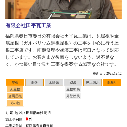
有限会社田平瓦工業
福岡県春日市春日の有限会社田平瓦工業は、瓦屋根や金
属屋根（ガルバリウム鋼板屋根）の工事を中心に行う屋
根工事店です。雨樋修理や塗装工事は窓口となって対応
しています。お客さまが後悔をしないよう、過不足な
く、かつ長い目で見た工事を提案する誠実な会社です。
更新日：2025.12.12
屋根
雨樋
太陽光
塗装
屋上防水
雨漏り
瓦屋根
屋根塗装
金属屋根
外壁塗装
その他
対応地域
：田川郡赤村 周辺
0
件
施工事例数：
工事店住所：福岡県春日市春日