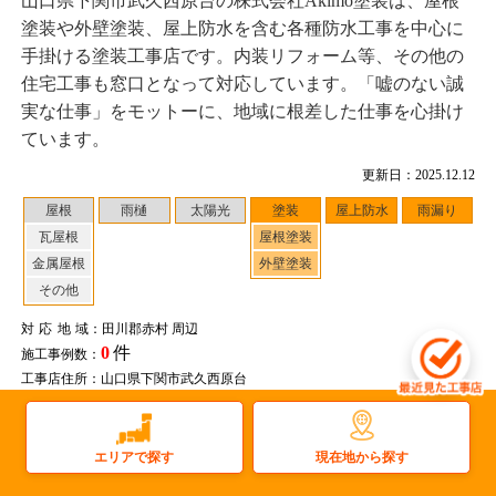
山口県下関市武久西原台の株式会社Akimo塗装は、屋根
塗装や外壁塗装、屋上防水を含む各種防水工事を中心に
手掛ける塗装工事店です。内装リフォーム等、その他の
住宅工事も窓口となって対応しています。「嘘のない誠
実な仕事」をモットーに、地域に根差した仕事を心掛け
ています。
更新日：2025.12.12
屋根
雨樋
太陽光
塗装
屋上防水
雨漏り
瓦屋根
屋根塗装
金属屋根
外壁塗装
その他
対応地域
：田川郡赤村 周辺
0
件
施工事例数：
工事店住所：山口県下関市武久西原台
もっと詳しく見る
現在地から探す
エリアで探す