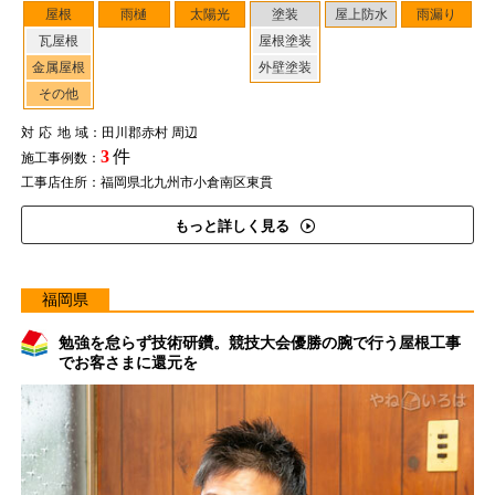
屋根
雨樋
太陽光
塗装
屋上防水
雨漏り
瓦屋根
屋根塗装
金属屋根
外壁塗装
その他
対応地域
：田川郡赤村 周辺
3
件
施工事例数：
工事店住所：福岡県北九州市小倉南区東貫
もっと詳しく見る
福岡県
勉強を怠らず技術研鑽。競技大会優勝の腕で行う屋根工事
でお客さまに還元を