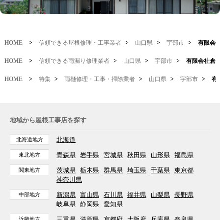
HOME
>
信頼できる屋根修理・工事業者
>
山口県
>
宇部市
>
有限会
HOME
>
信頼できる雨漏り修理業者
>
山口県
>
宇部市
>
有限会社倉
HOME
>
特集
>
雨樋修理・工事・掃除業者
>
山口県
>
宇部市
>
有
地域から屋根工事店を探す
北海道
北海道地方
青森県
岩手県
宮城県
秋田県
山形県
福島県
東北地方
茨城県
栃木県
群馬県
埼玉県
千葉県
東京都
関東地方
神奈川県
新潟県
富山県
石川県
福井県
山梨県
長野県
中部地方
岐阜県
静岡県
愛知県
三重県
滋賀県
京都府
大阪府
兵庫県
奈良県
近畿地方