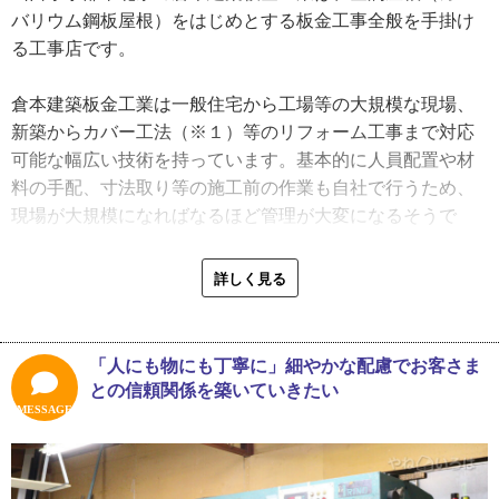
バリウム鋼板屋根）をはじめとする板金工事全般を手掛け
資格取得に励み、技術や知識が身に付くと視野の広がりを
る工事店です。
感じたといいます。新人の時は目の前の作業で手一杯にな
っていたものが、「この家の修理は自分の技術にかかって
倉本建築板金工業は一般住宅から工場等の大規模な現場、
いる」という責任の大きさを感じるようになったそうで
新築からカバー工法（※１）等のリフォーム工事まで対応
す。
可能な幅広い技術を持っています。基本的に人員配置や材
料の手配、寸法取り等の施工前の作業も自社で行うため、
「仕事に就いて経験を積んでいく中で、職人には住宅工
現場が大規模になればなるほど管理が大変になるそうで
事、ものづくりに対する責任があるんだという意識を持つ
す。
ようになりました。技術に関しては、社内でもよく話し合
詳しく見る
うんですよ。ベテランと若手で意見交換をして、よりよい
「学校の工事になると長期休みの間に終わらせる必要があ
仕事ができるようにしています。板金の納めは一人ひとり
って、そういった時は段取りが大切ですね。見積りから材
違うものなので、ベテランからの一方的な話ではなく、若
料の発注、施工まで全て仕切らないといけないので段取り
「人にも物にも丁寧に」細やかな配慮でお客さま
手からも話をしてもらうようにしているんです。１６才で
良く進むよう確認をします。どんな現場も同じですが、特
との信頼関係を築いていきたい
入社して１０年以上勤めているスタッフもいます。働きや
に学校での施工は子どもたちが出入りする場所ということ
MESSAGE
すく勉強しやすい環境だと思ってくれていたらうれしいで
もあり、鉄板のくずやビス等を残さないよう細心の注意を
すね」
払っています」