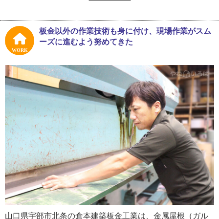
「夏は暑いし、冬は寒い。そういった部分で板金の仕事っ
て大変そうだなと子どもの頃から考えていました。楽しそ
うだと思ったのは、同業者の仲間やお客さまと話す父の姿
板金以外の作業技術も身に付け、現場作業がスム
を見てですね。仕事の共有をするために自分の知識を活か
ーズに進むよう努めてきた
して話す父がとても楽しそうでね」
WORK
親の働く姿を見て「苦しそう、でも楽しそう」と考える小
学生。その様子は、板金が幼少期の倉本さんにとって身近
な仕事だったことを表しています。大人になったら家業を
継ぐということは、この頃から少しだけ考えていたそうで
す。しかし、すんなり家業へ入ったわけではなく、中学高
校へと進むにつれ、自分がどんな仕事をして生きていくの
かと悩む時期もありました。
「仕事については悩んだこともありました。ただ、夜間の
高校へ通いながら昼間は父の会社で働いていたんです。仕
事をしていると色んな人に会う機会があって、そんな中で
仕事の方向性を決められました」
山口県宇部市北条の倉本建築板金工業は、金属屋根（ガル