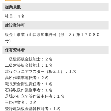
従業員数
社員：４名
建設業許可
板金工事業（山口県知事許可（般―３）第１７０８０
号）
保有資格者
一級建築板金技能士：２名
Y35-AZB
工事店番号
二級建築板金技能士：１名
建設ジュニアマスター（板金工）：１名
高所作業車運転者：２名
職長安全衛生責任者：１名
石綿取扱作業従事者：１名
足場の組立て等作業主任者：１名
玉掛作業者：２名
登録建築板金基幹技能者：１名