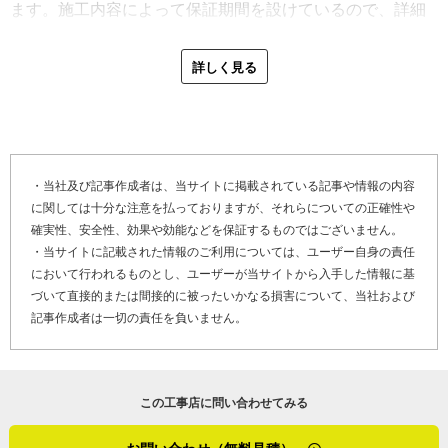
ます。施工内容によって保証期間を設けているので、詳細
は様々で、解明には職人の知識や見極めが頼りです。
は打ち合わせ時に確認していただければと思います」
詳しく見る
「屋根や外壁内側で水が動くので、水漏れしている場所の
最後に「やねいろは」をご覧になっている、雨漏り修理や
すぐ近くに原因があるとは限らないのが雨漏りなんです。
金属屋根の劣化でお困りのお客さま、そして屋根リフォー
屋根の破損部分と水が落ちている部分がものすごく離れて
ムや屋根修理を検討しているお客さまへメッセージです。
いる場合もあります。水が天井の梁や垂木（※２）を伝っ
てものすごく遠いところに落ちる場合もあるので、色んな
「倉本建築板金工業のスタッフは、人にも物にも丁寧に対
・当社及び記事作成者は、当サイトに掲載されている記事や情報の内容
可能性を考えながら現地調査をするようにしています」
に関しては十分な注意を払っておりますが、それらについての正確性や
応するよう心掛けています。その心掛けで、お客さまとの
確実性、安全性、効果や効能などを保証するものではございません。
信頼関係を築けたらいいですね。施工を担当したら、自分
山口県宇部市の金属屋根工事の特性について尋ねました。
・当サイトに記載された情報のご利用については、ユーザー自身の責任
の知識や技術を最大限に活かしてお客さまにご満足いただ
宇部市のあたりは台風等の被害も少なく通年で屋根工事の
において行われるものとし、ユーザーが当サイトから入手した情報に基
ける工事をします。金属屋根のこと、何でも気軽に聞いて
しやすい地域だといいます。積雪のある地域では雨樋の留
づいて直接的または間接的に被ったいかなる損害について、当社および
ください」
記事作成者は一切の責任を負いません。
め具のピッチを短くしたり、最近多いゲリラ豪雨への対策
では、雨樋が雨を受けやすいように設置位置等に工夫をこ
３０年以上の多大な実績は、会社として簡単に手に入れら
らしています。
れるものではありません。これは、倉本建築板金工業がこ
この工事店に問い合わせてみる
の土地で地道に誠実に仕事をしてきた成果です。会社とし
「瓦屋根だと雨を受けても下に落ちていきますが、金属屋
ての厚み、そして倉本さんのお客さまへの気遣い、さらに
根（ガルバリウム鋼板屋根）だと雨水がはねて軒を飛んで