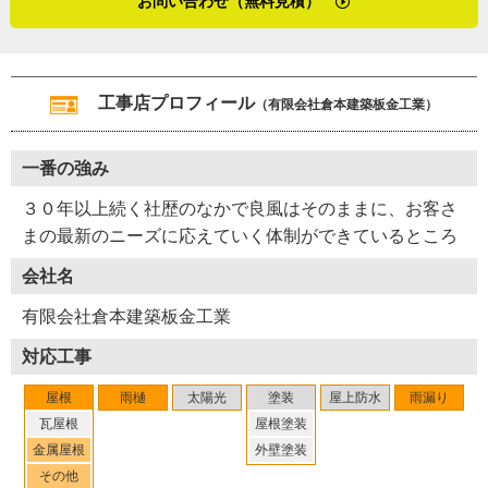
お問い合わせ（無料見積）
スタッフへの指導のきめ細やかさ、それらが全て伝わって
いきます。屋根材に合わせた雨樋の大きさ、そして設置位
きた取材でした。
置は微調整が大切ですね。若いスタッフには、雨樋修理や
設置の時に気になることがあれば実際に水を流すように促
（２０２３年７月取材）
工事店プロフィール
（有限会社倉本建築板金工業）
しているんです。この屋根材はどれくらい水がはねるの
か、それを確かめてから雨樋の位置を設定しなさいと指導
しています」
一番の強み
３０年以上続く社歴のなかで良風はそのままに、お客さ
※１ カバー工法・・・金属屋根の重ね張りをする屋根の
まの最新のニーズに応えていく体制ができているところ
リフォーム方法
※２ 垂木・・・屋根の骨組みの一種で、一番高い棟木か
会社名
ら斜めに取り付けられる部分
有限会社倉本建築板金工業
対応工事
屋根
雨樋
太陽光
塗装
屋上防水
雨漏り
瓦屋根
屋根塗装
金属屋根
外壁塗装
その他