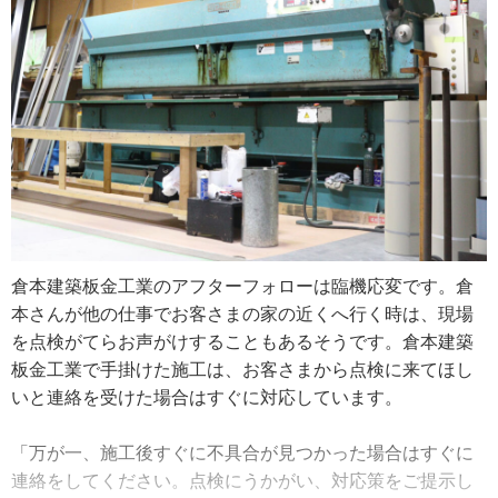
倉本さんが代表取締役に就任したのは２０２１年です。経
屋根の解体を伴うリフォーム工事では、解体後の木下地を
営責任者になり変わったのは、これまで意識していなかっ
手掛けることもあります。解体→木下地→板金設置という
た点に目が向くようになったこと。特にお客さまへの対応
工程で木下地部分で大工を手配すると段取りが複雑になる
は気に留めていて、見積書作成はこれまで以上に迅速に提
ため、全ての作業を一括で引き受けるようになったそうで
出するよう心掛けています。
す。
今後は会社として元請けの仕事を増やしていきたいと意欲
「本来、木下地は大工さんの仕事です。でも工程をスムー
的でした。人員が必要になりますが、同業の横の繋がりを
ズに進めるために、全ての作業を引き受けるようになりま
活かし、たくさんの現場をこなせるよう体制を整えていき
した。木下地に対応できるようになったのは受注の上で大
たいと話していました。
きな強みだと思います。作業としては、屋根を解体後に垂
倉本建築板金工業のアフターフォローは臨機応変です。倉
木や野地板の傷みをチェックして、木材に釘がきかないく
本さんが他の仕事でお客さまの家の近くへ行く時は、現場
らい劣化していれば、お客さまの要望を聞いて交換をして
を点検がてらお声がけすることもあるそうです。倉本建築
から屋根材を張っていきます」
板金工業で手掛けた施工は、お客さまから点検に来てほし
いと連絡を受けた場合はすぐに対応しています。
雨漏り修理の相談には、まず現地調査を行います。屋根や
雨樋（あまどい）をくまなくチェックし、雨漏りの原因を
「万が一、施工後すぐに不具合が見つかった場合はすぐに
突き止めます。雨漏りは屋根材や雨樋の破損等のわかりや
連絡をしてください。点検にうかがい、対応策をご提示し
すい不具合から、屋根から外壁内部への水の浸入など原因