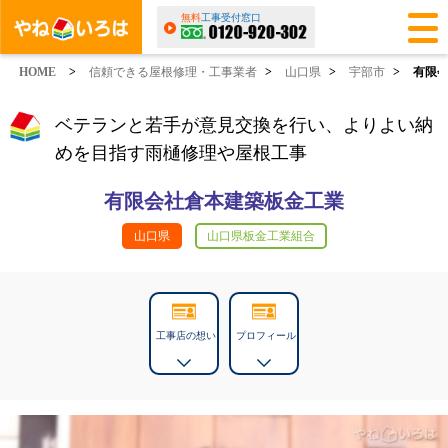
無料
工事受付窓口
HOME
>
信頼できる屋根修理・工事業者
>
山口県
>
宇部市
>
有限
ベテランと若手が意見交換を行い、よりよい納
めを目指す雨樋修理や屋根工事
有限会社倉本建築板金工業
山口県
山口県板金工業組合
工事店の想い
プロフィール