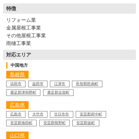
特徴
リフォーム業
金属屋根工事業
その他屋根工事業
雨樋工事業
対応エリア
中国地方
島根県
浜田市
益田市
江津市
邑智郡邑南町
鹿足郡津和野町
鹿足郡吉賀町
広島県
広島市
大竹市
廿日市市
安芸郡府中町
安芸郡海田町
安芸郡熊野町
安芸郡坂町
山口県