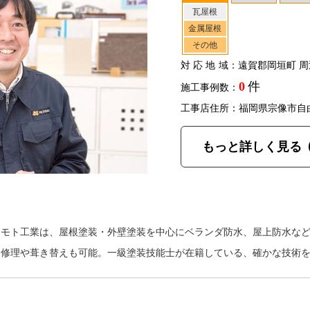
瓦屋根
金属屋根
その他
対応地域
：遠賀郡岡垣町 周
0
件
施工事例数：
工事店住所：福岡県宗像市自
もっと詳しく見る
クモト工業は、屋根塗装・外壁塗装を中心にベランダ防水、屋上防水な
は修理や葺き替えも可能。一級塗装技能士が在籍している、確かな技術