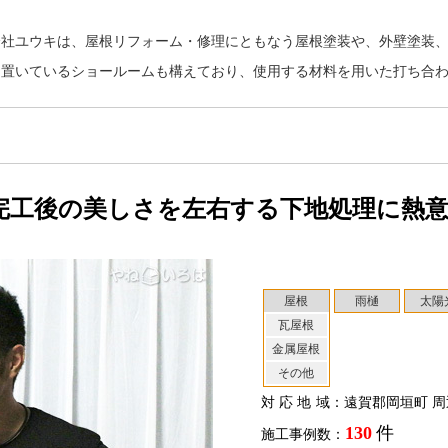
会社ユウキは、屋根リフォーム・修理にともなう屋根塗装や、外壁塗装
を置いているショールームも構えており、使用する材料を用いた打ち合
完工後の美しさを左右する下地処理に熱
屋根
雨樋
太陽
瓦屋根
金属屋根
その他
対応地域
：遠賀郡岡垣町 周
130
件
施工事例数：