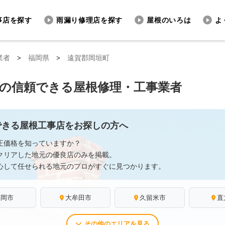
事店を探す
雨漏り修理店を探す
屋根のいろは
よ
業者
>
福岡県
>
遠賀郡岡垣町
の信頼できる屋根修理・工事業者
できる屋根工事店をお探しの方へ
正価格を知っていますか？
クリアした地元の優良店のみを掲載。
心して任せられる地元のプロがすぐに見つかります。
福岡市
大牟田市
久留米市
直
その他のエリアを見る