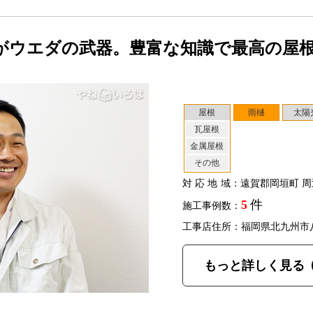
がウエダの武器。豊富な知識で最高の屋
屋根
雨樋
太陽
瓦屋根
金属屋根
その他
対応地域
：遠賀郡岡垣町 周
5
件
施工事例数：
工事店住所：福岡県北九州市
もっと詳しく見る