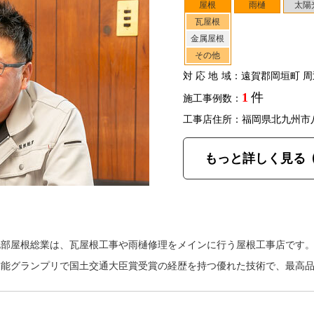
屋根
雨樋
太陽
瓦屋根
金属屋根
その他
対応地域
：遠賀郡岡垣町 周
1
件
施工事例数：
工事店住所：福岡県北九州市
もっと詳しく見る
北部屋根総業は、瓦屋根工事や雨樋修理をメインに行う屋根工事店です
技能グランプリで国土交通大臣賞受賞の経歴を持つ優れた技術で、最高