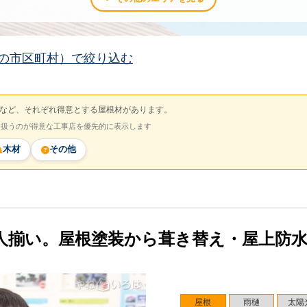
の市区町村）で絞り込む
など、それぞれ得意とする屋根材があります。
を扱うのが得意な工事店を優先的に表示します
木材
その他
人揃い。屋根塗装から葺き替え・屋上防
屋根
雨樋
太陽