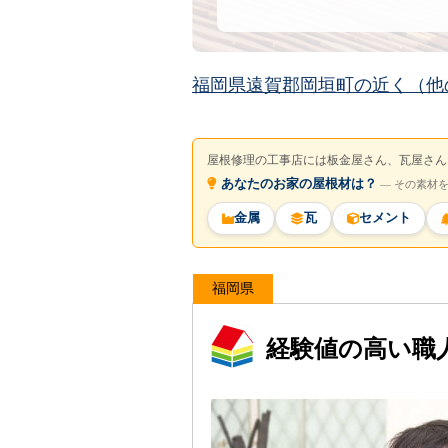
福岡県遠賀郡岡垣町の近く（他
屋根修理の工事店には板金屋さん、瓦屋さん
あなたのお家の屋根材は？
― その素材
金属
瓦
セメント
福岡県
経験値の高い職