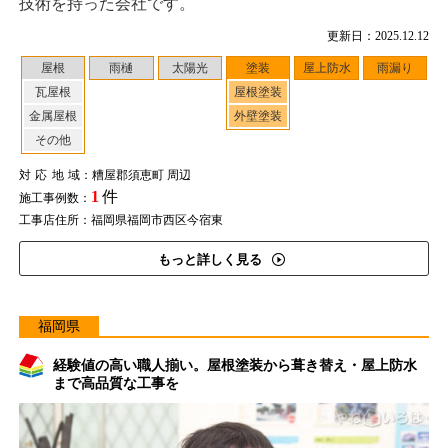
技術を持った会社です。
更新日：2025.12.12
屋根
雨樋
太陽光
塗装
屋上防水
雨漏り
瓦屋根
屋根塗装
金属屋根
外壁塗装
その他
対応地域
：糟屋郡須恵町 周辺
1
件
施工事例数：
工事店住所：福岡県福岡市西区今宿東
もっと詳しく見る
福岡県
経験値の高い職人揃い。屋根塗装から葺き替え・屋上防水
まで高品質な工事を