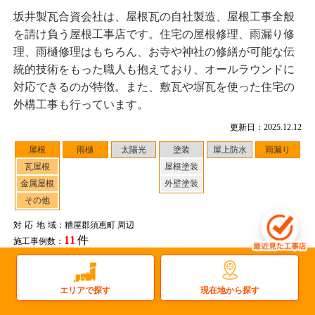
坂井製瓦合資会社は、屋根瓦の自社製造、屋根工事全般
を請け負う屋根工事店です。住宅の屋根修理、雨漏り修
理、雨樋修理はもちろん、お寺や神社の修繕が可能な伝
統的技術をもった職人も抱えており、オールラウンドに
対応できるのが特徴。また、敷瓦や塀瓦を使った住宅の
外構工事も行っています。
更新日：2025.12.12
屋根
雨樋
太陽光
塗装
屋上防水
雨漏り
瓦屋根
屋根塗装
金属屋根
外壁塗装
その他
対応地域
：糟屋郡須恵町 周辺
11
件
施工事例数：
工事店住所：福岡県久留米市城島町大依
もっと詳しく見る
現在地から探す
エリアで探す