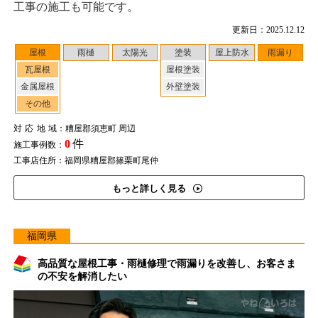
工事の施工も可能です。
更新日：2025.12.12
屋根
雨樋
太陽光
塗装
屋上防水
雨漏り
瓦屋根
屋根塗装
金属屋根
外壁塗装
その他
対応地域
：糟屋郡須恵町 周辺
0
件
施工事例数：
工事店住所：福岡県糟屋郡篠栗町尾仲
もっと詳しく見る
福岡県
高品質な屋根工事・雨樋修理で雨漏りを改善し、お客さま
の不安を解消したい