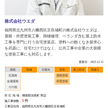
株式会社ウエダ
福岡県北九州市八幡西区京良城町の株式会社ウエダは、
屋根・外壁塗装工事、雨樋修理、ベランダ含む屋上防水
工事を専門に行う住宅塗装店。塗料への飽くなき探求心
を武器に、住宅だけではなく、公共工事や企業の大規模
な塗装工事にも対応します。
更新日：2025.12.12
屋根
雨樋
太陽光
塗装
屋上防水
雨漏り
瓦屋根
屋根塗装
金属屋根
外壁塗装
その他
対応地域
：糟屋郡須恵町 周辺
5
件
施工事例数：
工事店住所：福岡県北九州市八幡西区京良城町