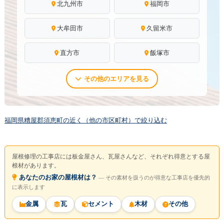
北九州市
福岡市
大牟田市
久留米市
直方市
飯塚市
その他のエリアを見る
福岡県糟屋郡須恵町の近く（他の市区町村）で絞り込む
屋根修理の工事店には板金屋さん、瓦屋さんなど、それぞれ得意とする屋
根材があります。
あなたのお家の屋根材は？
― その素材を扱うのが得意な工事店を優先的
に表示します
金属
瓦
セメント
木材
その他