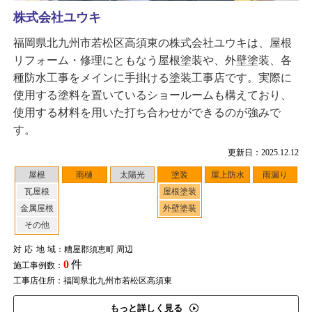
株式会社ユウキ
福岡県北九州市若松区高須東の株式会社ユウキは、屋根
リフォーム・修理にともなう屋根塗装や、外壁塗装、各
種防水工事をメインに手掛ける塗装工事店です。実際に
使用する塗料を置いているショールームも構えており、
使用する材料を用いた打ち合わせができるのが強みで
す。
更新日：2025.12.12
屋根
雨樋
太陽光
塗装
屋上防水
雨漏り
瓦屋根
屋根塗装
金属屋根
外壁塗装
その他
対応地域
：糟屋郡須恵町 周辺
0
件
施工事例数：
工事店住所：福岡県北九州市若松区高須東
もっと詳しく見る