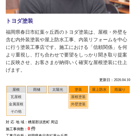
トヨダ塗装
福岡県春日市紅葉ヶ丘西のトヨダ塗装は、屋根・外壁を
含む内外装塗装や屋上防水工事、内装リフォームを中心
に行う塗装工事店です。施工における「信頼関係」を何
より重視し、打ち合わせで要望をしっかり聞き取り提案
に反映させ、お客さまが納得いく確実な屋根塗装に仕上
げます。
更新日：2026.04.10
屋根
雨樋
太陽光
塗装
屋上防水
雨漏り
瓦屋根
屋根塗装
金属屋根
外壁塗装
その他
対応地域
：糟屋郡須恵町 周辺
0
件
施工事例数：
工事店住所：福岡県春日市紅葉ケ丘西