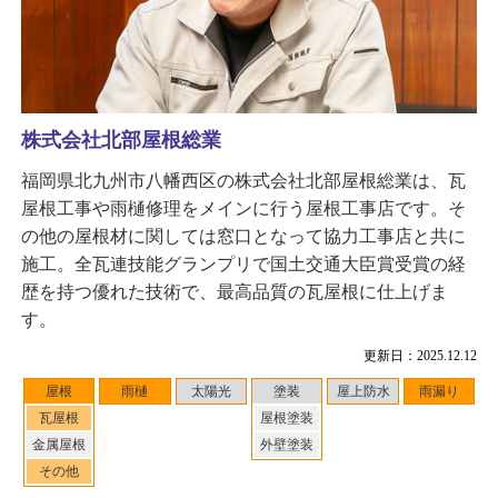
株式会社北部屋根総業
福岡県北九州市八幡西区の株式会社北部屋根総業は、瓦
屋根工事や雨樋修理をメインに行う屋根工事店です。そ
の他の屋根材に関しては窓口となって協力工事店と共に
施工。全瓦連技能グランプリで国土交通大臣賞受賞の経
歴を持つ優れた技術で、最高品質の瓦屋根に仕上げま
す。
更新日：2025.12.12
屋根
雨樋
太陽光
塗装
屋上防水
雨漏り
瓦屋根
屋根塗装
金属屋根
外壁塗装
その他