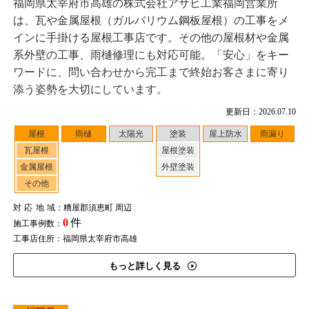
福岡県太宰府市高雄の株式会社アサヒ工業福岡営業所
は、瓦や金属屋根（ガルバリウム鋼板屋根）の工事をメ
インに手掛ける屋根工事店です。その他の屋根材や金属
系外壁の工事、雨樋修理にも対応可能。「安心」をキー
ワードに、問い合わせから完工まで終始お客さまに寄り
添う姿勢を大切にしています。
更新日：2026.07.10
屋根
雨樋
太陽光
塗装
屋上防水
雨漏り
瓦屋根
屋根塗装
金属屋根
外壁塗装
その他
対応地域
：糟屋郡須恵町 周辺
0
件
施工事例数：
工事店住所：福岡県太宰府市高雄
もっと詳しく見る