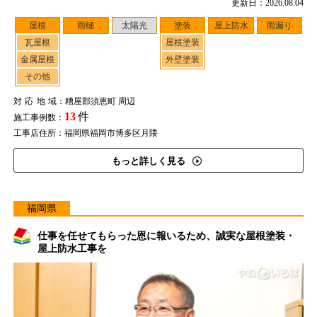
更新日：2026.08.04
屋根
雨樋
太陽光
塗装
屋上防水
雨漏り
瓦屋根
屋根塗装
金属屋根
外壁塗装
その他
対応地域
：糟屋郡須恵町 周辺
13
件
施工事例数：
工事店住所：福岡県福岡市博多区月隈
もっと詳しく見る
福岡県
仕事を任せてもらった恩に報いるため、誠実な屋根塗装・
屋上防水工事を