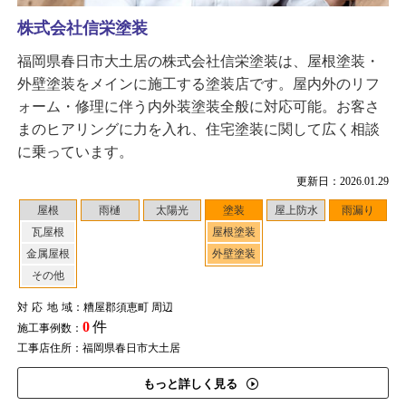
株式会社信栄塗装
福岡県春日市大土居の株式会社信栄塗装は、屋根塗装・
外壁塗装をメインに施工する塗装店です。屋内外のリフ
ォーム・修理に伴う内外装塗装全般に対応可能。お客さ
まのヒアリングに力を入れ、住宅塗装に関して広く相談
に乗っています。
更新日：2026.01.29
屋根
雨樋
太陽光
塗装
屋上防水
雨漏り
瓦屋根
屋根塗装
金属屋根
外壁塗装
その他
対応地域
：糟屋郡須恵町 周辺
0
件
施工事例数：
工事店住所：福岡県春日市大土居
もっと詳しく見る