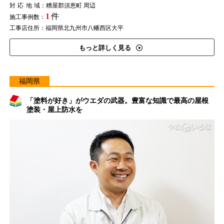
対応地域
：糟屋郡須恵町 周辺
1
件
施工事例数：
工事店住所：福岡県北九州市八幡西区大平
もっと詳しく見る
福岡県
「塗料が好き」がウエダの武器。豊富な知識で最高の屋根
塗装・屋上防水を