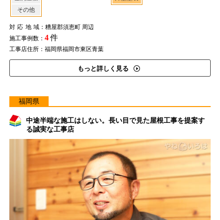
その他
対応地域
：糟屋郡須恵町 周辺
4
件
施工事例数：
工事店住所：福岡県福岡市東区青葉
もっと詳しく見る
福岡県
中途半端な施工はしない。長い目で見た屋根工事を提案す
る誠実な工事店