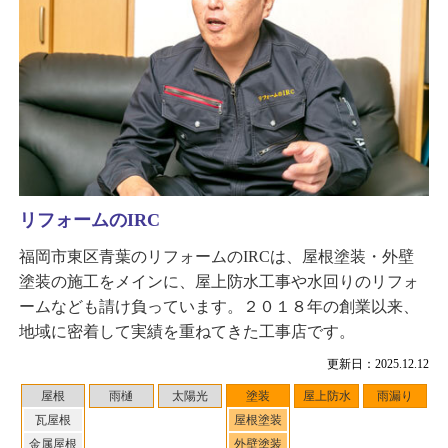
リフォームのIRC
福岡市東区青葉のリフォームのIRCは、屋根塗装・外壁
塗装の施工をメインに、屋上防水工事や水回りのリフォ
ームなども請け負っています。２０１８年の創業以来、
地域に密着して実績を重ねてきた工事店です。
更新日：2025.12.12
屋根
雨樋
太陽光
塗装
屋上防水
雨漏り
瓦屋根
屋根塗装
金属屋根
外壁塗装