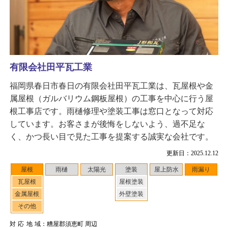
有限会社田平瓦工業
福岡県春日市春日の有限会社田平瓦工業は、瓦屋根や金
属屋根（ガルバリウム鋼板屋根）の工事を中心に行う屋
根工事店です。雨樋修理や塗装工事は窓口となって対応
しています。お客さまが後悔をしないよう、過不足な
く、かつ長い目で見た工事を提案する誠実な会社です。
更新日：2025.12.12
屋根
雨樋
太陽光
塗装
屋上防水
雨漏り
瓦屋根
屋根塗装
金属屋根
外壁塗装
その他
対応地域
：糟屋郡須恵町 周辺