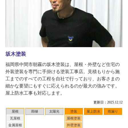
坂木塗装
福岡県中間市朝霧の坂木塗装は、屋根・外壁など住宅の
外装塗装を専門に手掛ける塗装工事店。見積もりから施
工までのすべての工程を自社で行っており、お客さまの
細かな要望にもすぐに応えられるのが最大の強みです。
屋上防水工事も対応します。
更新日：2025.12.12
屋根
雨樋
太陽光
塗装
屋上防水
雨漏り
瓦屋根
屋根塗装
金属屋根
外壁塗装