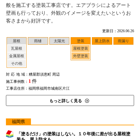
般を施工する塗装工事店です。エアブラシによるアート
壁画も行っており、外観のイメージを変えたいというお
客さまから好評です。
更新日：2026.06.26
屋根
雨樋
太陽光
塗装
屋上防水
雨漏り
瓦屋根
屋根塗装
金属屋根
外壁塗装
その他
対応地域
：糟屋郡須恵町 周辺
1
件
施工事例数：
工事店住所：福岡県福岡市城南区片江
もっと詳しく見る
福岡県
「塗るだけ」の塗装はしない。１０年後に差が出る屋根塗
装を。屋上防水も