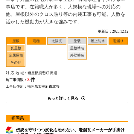
事店です。在籍職人が多く、大規模な現場への対応の
他、屋根以外のクロス貼り等の内装工事も可能。人数を
活かした機動力が大きな強みです。
更新日：2025.12.12
屋根
雨樋
太陽光
塗装
屋上防水
雨漏り
瓦屋根
屋根塗装
金属屋根
外壁塗装
その他
対応地域
：糟屋郡須恵町 周辺
3
件
施工事例数：
工事店住所：福岡県太宰府市北谷
もっと詳しく見る
福岡県
伝統を守りつつ変化も恐れない。老舗瓦メーカーが手掛け