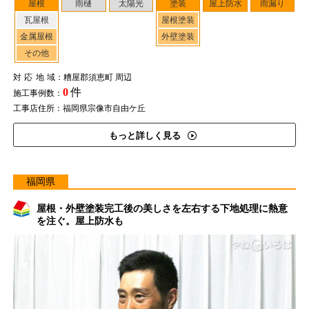
屋根
雨樋
太陽光
塗装
屋上防水
雨漏り
瓦屋根
屋根塗装
金属屋根
外壁塗装
その他
対応地域
：糟屋郡須恵町 周辺
0
件
施工事例数：
工事店住所：福岡県宗像市自由ケ丘
もっと詳しく見る
福岡県
屋根・外壁塗装完工後の美しさを左右する下地処理に熱意
を注ぐ。屋上防水も