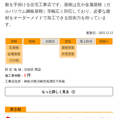
般を手掛ける住宅工事店です。屋根は瓦や金属屋根（ガ
ルバリウム鋼板屋根）等幅広く対応しており、必要な建
材をオーダーメイドで加工できる技術力を持っていま
す。
更新日：2025.12.12
屋根
雨樋
太陽光
塗装
屋上防水
雨漏り
瓦屋根
屋根塗装
金属屋根
外壁塗装
その他
対応地域
：渋谷区 周辺
1
件
施工事例数：
工事店住所：神奈川県川崎市高津区下作延
もっと詳しく見る
東京都