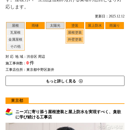
応します。
更新日：2025.12.12
屋根
雨樋
太陽光
塗装
屋上防水
雨漏り
瓦屋根
屋根塗装
金属屋根
外壁塗装
その他
対応地域
：渋谷区 周辺
0
件
施工事例数：
工事店住所：東京都中野区新井
もっと詳しく見る
東京都
ニーズに寄り添う屋根塗装と屋上防水を実現すべく、貪欲
に学び続ける工事店