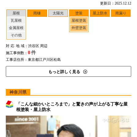
更新日：2025.12.12
屋根
雨樋
太陽光
塗装
屋上防水
雨漏り
瓦屋根
屋根塗装
金属屋根
外壁塗装
その他
対応地域
：渋谷区 周辺
0
件
施工事例数：
工事店住所：東京都江戸川区松島
もっと詳しく見る
神奈川県
「こんな細かいところまで」と驚きの声が上がる丁寧な屋
根塗装・屋上防水