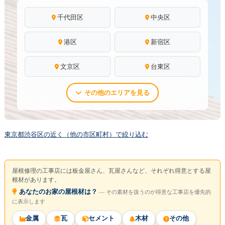
千代田区
中央区
港区
新宿区
文京区
台東区
その他のエリアを見る
東京都渋谷区の近く（他の市区町村）で絞り込む
屋根修理の工事店には板金屋さん、瓦屋さんなど、それぞれ得意とする屋
根材があります。
あなたのお家の屋根材は？
― その素材を扱うのが得意な工事店を優先的
に表示します
金属
瓦
セメント
木材
その他