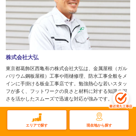
株式会社大弘
東京都葛飾区西亀有の株式会社大弘は、金属屋根（ガル
バリウム鋼板屋根）工事や雨樋修理、防水工事全般をメ
インに手掛ける板金工事店です。勉強熱心な若いスタッ
フが多く、フットワークの良さと材料に対する知識の深
さを活かしたスムーズで迅速な対応が強みです。
更新日：2025.12.12
屋根
雨樋
太陽光
塗装
屋上防水
雨漏り
現在地から探す
エリアで探す
瓦屋根
屋根塗装
金属屋根
外壁塗装