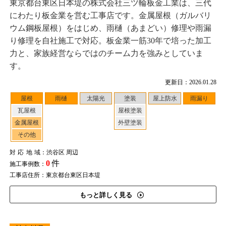
東京都台東区日本堤の株式会社三ツ輪板金工業は、三代
にわたり板金業を営む工事店です。金属屋根（ガルバリ
ウム鋼板屋根）をはじめ、雨樋（あまどい）修理や雨漏
り修理を自社施工で対応。板金業一筋30年で培った加工
力と、家族経営ならではのチーム力を強みとしていま
す。
更新日：2026.01.28
屋根
雨樋
太陽光
塗装
屋上防水
雨漏り
瓦屋根
屋根塗装
金属屋根
外壁塗装
その他
対応地域
：渋谷区 周辺
0
件
施工事例数：
工事店住所：東京都台東区日本堤
もっと詳しく見る