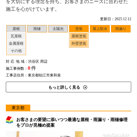
を大切にする理念を持ち、お客さまのニーズに合わせた
施工を心がけています。
更新日：2025.12.12
屋根
雨樋
太陽光
塗装
屋上防水
雨漏り
瓦屋根
屋根塗装
金属屋根
外壁塗装
その他
対応地域
：渋谷区 周辺
0
件
施工事例数：
工事店住所：東京都狛江市東和泉
もっと詳しく見る
東京都
お客さまの要望に添いつつ最適な屋根・雨漏り・雨樋修理
をプロが見極め提案