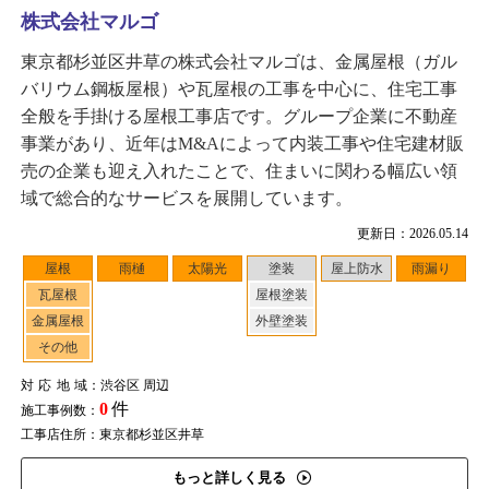
株式会社マルゴ
東京都杉並区井草の株式会社マルゴは、金属屋根（ガル
バリウム鋼板屋根）や瓦屋根の工事を中心に、住宅工事
全般を手掛ける屋根工事店です。グループ企業に不動産
事業があり、近年はM&Aによって内装工事や住宅建材販
売の企業も迎え入れたことで、住まいに関わる幅広い領
域で総合的なサービスを展開しています。
更新日：2026.05.14
屋根
雨樋
太陽光
塗装
屋上防水
雨漏り
瓦屋根
屋根塗装
金属屋根
外壁塗装
その他
対応地域
：渋谷区 周辺
0
件
施工事例数：
工事店住所：東京都杉並区井草
もっと詳しく見る