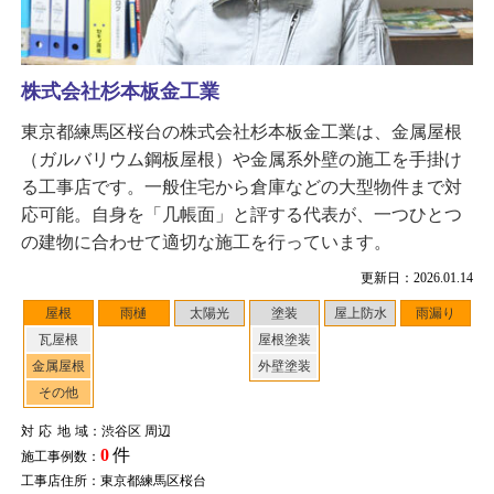
株式会社杉本板金工業
東京都練馬区桜台の株式会社杉本板金工業は、金属屋根
（ガルバリウム鋼板屋根）や金属系外壁の施工を手掛け
る工事店です。一般住宅から倉庫などの大型物件まで対
応可能。自身を「几帳面」と評する代表が、一つひとつ
の建物に合わせて適切な施工を行っています。
更新日：2026.01.14
屋根
雨樋
太陽光
塗装
屋上防水
雨漏り
瓦屋根
屋根塗装
金属屋根
外壁塗装
その他
対応地域
：渋谷区 周辺
0
件
施工事例数：
工事店住所：東京都練馬区桜台