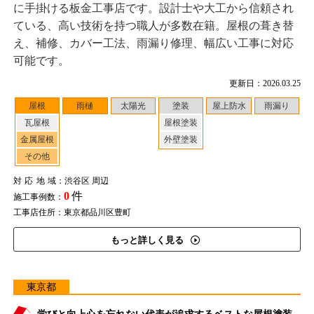
に手掛ける板金工事店です。設計士や大工から信頼され
ている、高い技術を持つ職人が多数在籍。屋根の葺き替
え、補修、カバー工法、雨漏り修理、幅広い工事に対応
可能です。
更新日：2026.03.25
屋根
雨樋
太陽光
塗装
屋上防水
雨漏り
瓦屋根
屋根塗装
金属屋根
外壁塗装
その他
対応地域
：渋谷区 周辺
0
件
施工事例数：
工事店住所：東京都品川区豊町
もっと詳しく見る
東京都