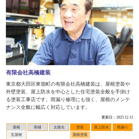
有限会社高橋建装
東京都大田区東嶺町の有限会社高橋建装は、屋根塗装や
外壁塗装、屋上防水を中心とした住宅塗装全般を手掛け
る塗装工事店です。雨漏り修理にも強く、屋根のメンテ
ナンス全般に幅広く対応しています。
更新日：2025.12.12
屋根
雨樋
太陽光
塗装
屋上防水
雨漏り
瓦屋根
屋根塗装