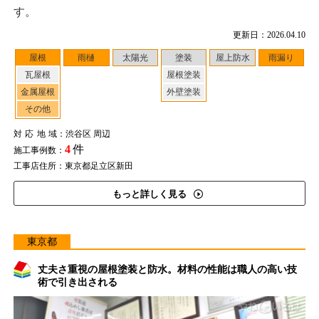
す。
更新日：2026.04.10
屋根
雨樋
太陽光
塗装
屋上防水
雨漏り
瓦屋根
屋根塗装
金属屋根
外壁塗装
その他
対応地域
：渋谷区 周辺
4
件
施工事例数：
工事店住所：東京都足立区新田
もっと詳しく見る
東京都
丈夫さ重視の屋根塗装と防水。材料の性能は職人の高い技
術で引き出される