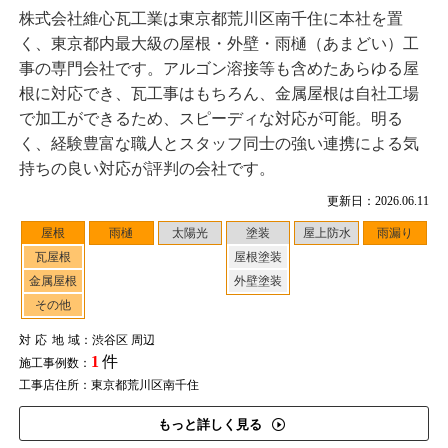
株式会社維心瓦工業は東京都荒川区南千住に本社を置
く、東京都内最大級の屋根・外壁・雨樋（あまどい）工
事の専門会社です。アルゴン溶接等も含めたあらゆる屋
根に対応でき、瓦工事はもちろん、金属屋根は自社工場
で加工ができるため、スピーディな対応が可能。明る
く、経験豊富な職人とスタッフ同士の強い連携による気
持ちの良い対応が評判の会社です。
更新日：2026.06.11
屋根
雨樋
太陽光
塗装
屋上防水
雨漏り
瓦屋根
屋根塗装
金属屋根
外壁塗装
その他
対応地域
：渋谷区 周辺
1
件
施工事例数：
工事店住所：東京都荒川区南千住
もっと詳しく見る