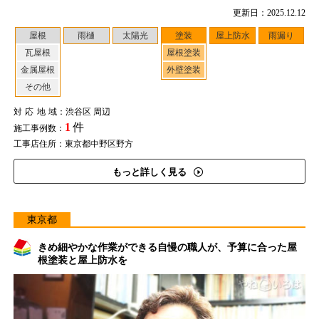
更新日：2025.12.12
屋根
雨樋
太陽光
塗装
屋上防水
雨漏り
瓦屋根
屋根塗装
金属屋根
外壁塗装
その他
対応地域
：渋谷区 周辺
1
件
施工事例数：
工事店住所：東京都中野区野方
もっと詳しく見る
東京都
きめ細やかな作業ができる自慢の職人が、予算に合った屋
根塗装と屋上防水を