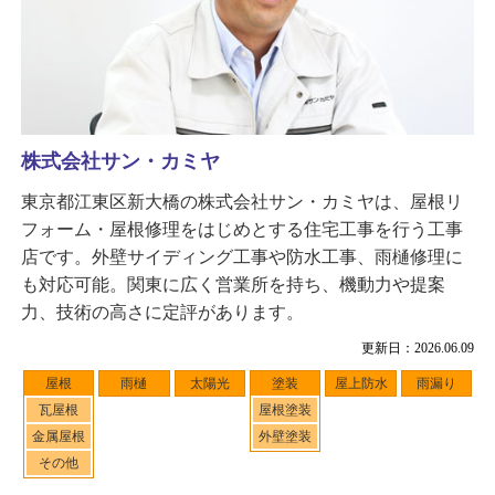
株式会社サン・カミヤ
東京都江東区新大橋の株式会社サン・カミヤは、屋根リ
フォーム・屋根修理をはじめとする住宅工事を行う工事
店です。外壁サイディング工事や防水工事、雨樋修理に
も対応可能。関東に広く営業所を持ち、機動力や提案
力、技術の高さに定評があります。
更新日：2026.06.09
屋根
雨樋
太陽光
塗装
屋上防水
雨漏り
瓦屋根
屋根塗装
金属屋根
外壁塗装
その他