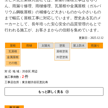
ん、雨漏り修理、雨樋修理、瓦屋根や金属屋根（ガルバ
リウム鋼板屋根）の補修など大きいものから小さいもの
まで幅広く屋根工事に対応しています。歴史ある瓦のメ
ーカーとして、長年培った安心安全の品質管理のもとで
行われる施工が、お客さまからの信頼を集めています。
更新日：2025.12.12
屋根
雨樋
太陽光
塗装
屋上防水
雨漏り
瓦屋根
屋根塗装
金属屋根
外壁塗装
その他
対応地域
：渋谷区 周辺
2
件
施工事例数：
工事店住所：東京都渋谷区恵比寿
もっと詳しく見る
東京都