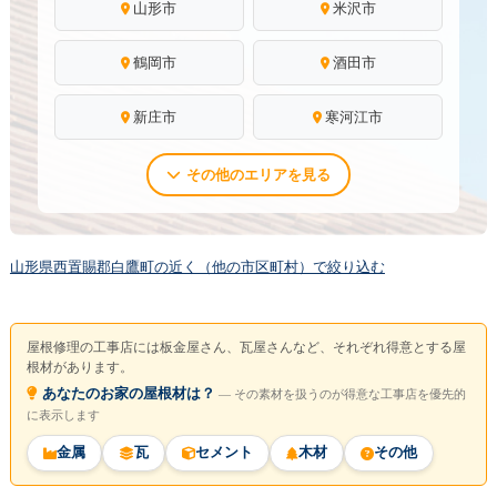
山形市
米沢市
鶴岡市
酒田市
新庄市
寒河江市
その他のエリアを見る
山形県西置賜郡白鷹町の近く（他の市区町村）で絞り込む
屋根修理の工事店には板金屋さん、瓦屋さんなど、それぞれ得意とする屋
根材があります。
あなたのお家の屋根材は？
― その素材を扱うのが得意な工事店を優先的
に表示します
金属
瓦
セメント
木材
その他