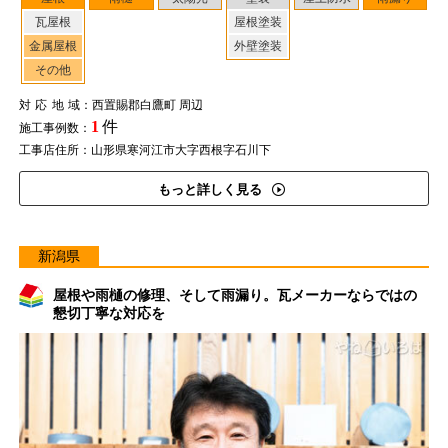
瓦屋根
屋根塗装
金属屋根
外壁塗装
その他
対応地域
：西置賜郡白鷹町 周辺
1
件
施工事例数：
工事店住所：山形県寒河江市大字西根字石川下
もっと詳しく見る
新潟県
屋根や雨樋の修理、そして雨漏り。瓦メーカーならではの
懇切丁寧な対応を