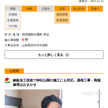
更新日：2025.12.12
屋根
雨樋
太陽光
塗装
屋上防水
雨漏り
瓦屋根
屋根塗装
金属屋根
外壁塗装
その他
対応地域
：西置賜郡白鷹町 周辺
0
件
施工事例数：
工事店住所：山形県米沢市中田町
もっと詳しく見る
山形県
銅板加工技術で神社仏閣の施工にも対応。屋根工事・雨樋
修理はおまかせ