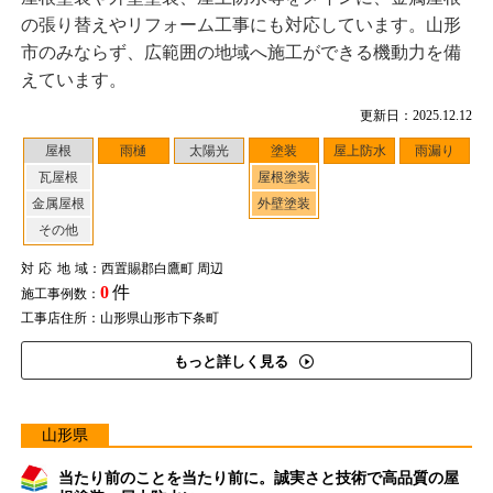
の張り替えやリフォーム工事にも対応しています。山形
市のみならず、広範囲の地域へ施工ができる機動力を備
えています。
更新日：2025.12.12
屋根
雨樋
太陽光
塗装
屋上防水
雨漏り
瓦屋根
屋根塗装
金属屋根
外壁塗装
その他
対応地域
：西置賜郡白鷹町 周辺
0
件
施工事例数：
工事店住所：山形県山形市下条町
もっと詳しく見る
山形県
当たり前のことを当たり前に。誠実さと技術で高品質の屋