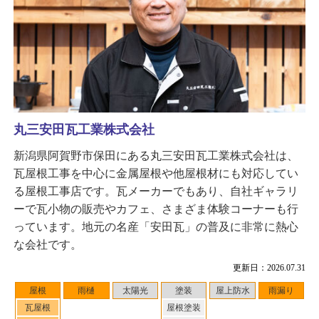
丸三安田瓦工業株式会社
新潟県阿賀野市保田にある丸三安田瓦工業株式会社は、
瓦屋根工事を中心に金属屋根や他屋根材にも対応してい
る屋根工事店です。瓦メーカーでもあり、自社ギャラリ
ーで瓦小物の販売やカフェ、さまざま体験コーナーも行
っています。地元の名産「安田瓦」の普及に非常に熱心
な会社です。
更新日：2026.07.31
屋根
雨樋
太陽光
塗装
屋上防水
雨漏り
瓦屋根
屋根塗装