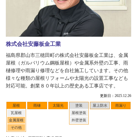
株式会社安藤板金工業
福島県郡山市三穂田町の株式会社安藤板金工業は、金属
屋根（ガルバリウム鋼板屋根）や金属系外壁の工事、雨
樋修理や雨漏り修理などを自社施工しています。その他
様々な種類の屋根リフォームや太陽光の設置工事なども
対応可能。創業８０年以上の歴史ある工事店です。
更新日：2025.12.26
屋根
雨樋
太陽光
塗装
屋上防水
雨漏り
瓦屋根
屋根塗装
金属屋根
外壁塗装
その他