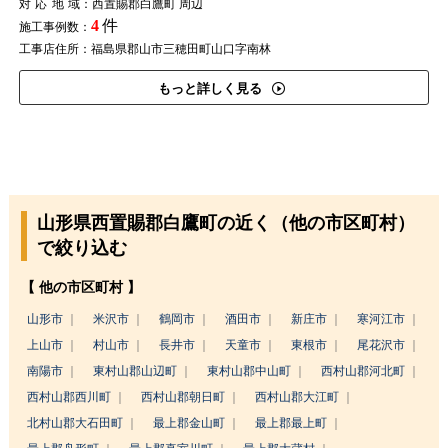
対応地域
：西置賜郡白鷹町 周辺
4
件
施工事例数：
工事店住所：福島県郡山市三穂田町山口字南林
もっと詳しく見る
山形県西置賜郡白鷹町の近く（他の市区町村）
で絞り込む
【 他の市区町村 】
山形市
米沢市
鶴岡市
酒田市
新庄市
寒河江市
上山市
村山市
長井市
天童市
東根市
尾花沢市
南陽市
東村山郡山辺町
東村山郡中山町
西村山郡河北町
西村山郡西川町
西村山郡朝日町
西村山郡大江町
北村山郡大石田町
最上郡金山町
最上郡最上町