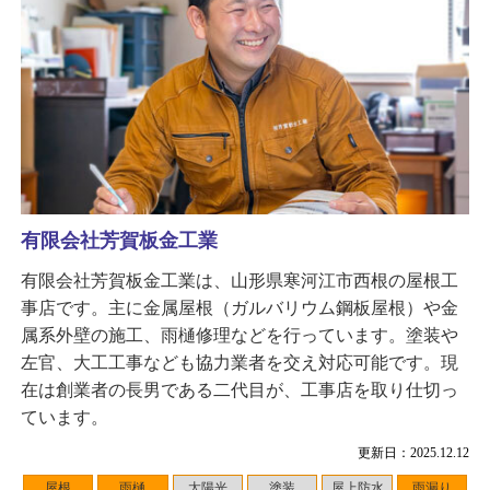
有限会社芳賀板金工業
有限会社芳賀板金工業は、山形県寒河江市西根の屋根工
事店です。主に金属屋根（ガルバリウム鋼板屋根）や金
属系外壁の施工、雨樋修理などを行っています。塗装や
左官、大工工事なども協力業者を交え対応可能です。現
在は創業者の長男である二代目が、工事店を取り仕切っ
ています。
更新日：2025.12.12
屋根
雨樋
太陽光
塗装
屋上防水
雨漏り