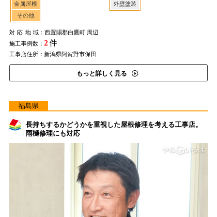
金属屋根
外壁塗装
その他
対応地域
：西置賜郡白鷹町 周辺
2
件
施工事例数：
工事店住所：新潟県阿賀野市保田
もっと詳しく見る
福島県
長持ちするかどうかを重視した屋根修理を考える工事店。
雨樋修理にも対応