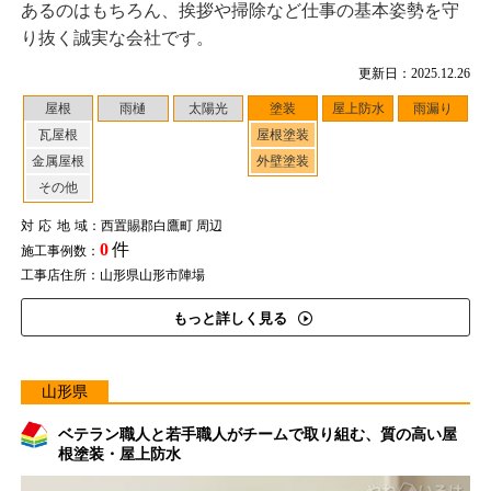
あるのはもちろん、挨拶や掃除など仕事の基本姿勢を守
り抜く誠実な会社です。
更新日：2025.12.26
屋根
雨樋
太陽光
塗装
屋上防水
雨漏り
瓦屋根
屋根塗装
金属屋根
外壁塗装
その他
対応地域
：西置賜郡白鷹町 周辺
0
件
施工事例数：
工事店住所：山形県山形市陣場
もっと詳しく見る
山形県
ベテラン職人と若手職人がチームで取り組む、質の高い屋
根塗装・屋上防水