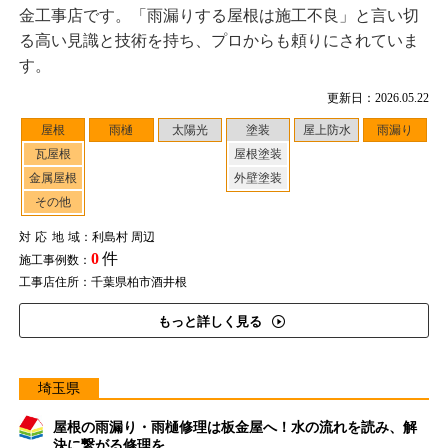
金工事店です。「雨漏りする屋根は施工不良」と言い切
る高い見識と技術を持ち、プロからも頼りにされていま
す。
更新日：2026.05.22
屋根
雨樋
太陽光
塗装
屋上防水
雨漏り
瓦屋根
屋根塗装
金属屋根
外壁塗装
その他
対応地域
：利島村 周辺
0
件
施工事例数：
工事店住所：千葉県柏市酒井根
もっと詳しく見る
埼玉県
屋根の雨漏り・雨樋修理は板金屋へ！水の流れを読み、解
決に繋がる修理を