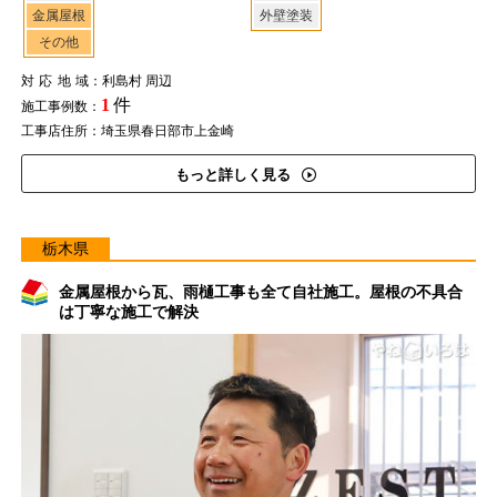
金属屋根
外壁塗装
その他
対応地域
：利島村 周辺
1
件
施工事例数：
工事店住所：埼玉県春日部市上金崎
もっと詳しく見る
栃木県
金属屋根から瓦、雨樋工事も全て自社施工。屋根の不具合
は丁寧な施工で解決