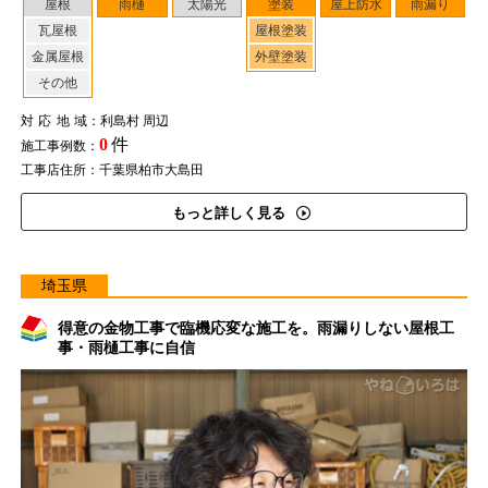
屋根
雨樋
太陽光
塗装
屋上防水
雨漏り
瓦屋根
屋根塗装
金属屋根
外壁塗装
その他
対応地域
：利島村 周辺
0
件
施工事例数：
工事店住所：千葉県柏市大島田
もっと詳しく見る
埼玉県
得意の金物工事で臨機応変な施工を。雨漏りしない屋根工
事・雨樋工事に自信