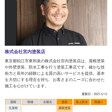
株式会社宮内塗装店
東京都狛江市東和泉の株式会社宮内塗装店は、屋根塗装
や外壁塗装、防水工事を行う塗装工事店です。確かな技
術力と長年の経験による質の高いサービスを提供。基本
を大切にする理念を持ち、お客さまのニーズに合わせた
施工を心がけています。
更新日：2025.12.12
屋根
雨樋
太陽光
塗装
屋上防水
雨漏り
瓦屋根
屋根塗装