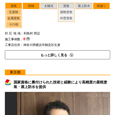
屋根
雨樋
太陽光
塗装
屋上防水
雨漏り
瓦屋根
屋根塗装
金属屋根
外壁塗装
その他
対応地域
：利島村 周辺
0
件
施工事例数：
工事店住所：神奈川県横浜市鶴見区生麦
もっと詳しく見る
東京都
国家資格に裏付けられた技術と経験により高精度の屋根塗
装・屋上防水を提供