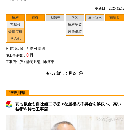
更新日：2025.12.12
屋根
雨樋
太陽光
塗装
屋上防水
雨漏り
瓦屋根
屋根塗装
金属屋根
外壁塗装
その他
対応地域
：利島村 周辺
0
件
施工事例数：
工事店住所：静岡県菊川市河東
もっと詳しく見る
神奈川県
瓦も板金も自社施工で様々な屋根の不具合を解決へ。高い
技術を持つ工事店