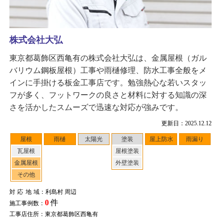
株式会社大弘
東京都葛飾区西亀有の株式会社大弘は、金属屋根（ガル
バリウム鋼板屋根）工事や雨樋修理、防水工事全般をメ
インに手掛ける板金工事店です。勉強熱心な若いスタッ
フが多く、フットワークの良さと材料に対する知識の深
さを活かしたスムーズで迅速な対応が強みです。
更新日：2025.12.12
屋根
雨樋
太陽光
塗装
屋上防水
雨漏り
瓦屋根
屋根塗装
金属屋根
外壁塗装
その他
対応地域
：利島村 周辺
0
件
施工事例数：
工事店住所：東京都葛飾区西亀有