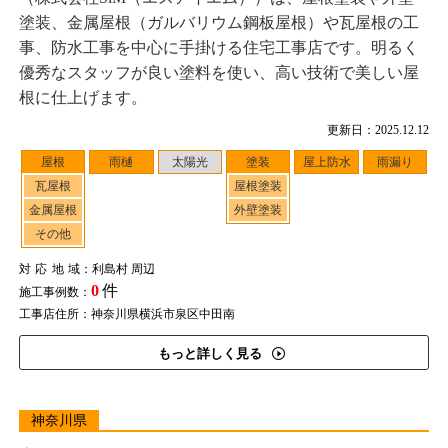
塗装、金属屋根（ガルバリウム鋼板屋根）や瓦屋根の工
事、防水工事を中心に手掛ける住宅工事店です。明るく
優秀なスタッフが良い塗料を使い、高い技術で美しい屋
根に仕上げます。
更新日：2025.12.12
屋根
雨樋
太陽光
塗装
屋上防水
雨漏り
瓦屋根
屋根塗装
金属屋根
外壁塗装
その他
対応地域
：利島村 周辺
0
件
施工事例数：
工事店住所：神奈川県横浜市泉区中田南
もっと詳しく見る
神奈川県