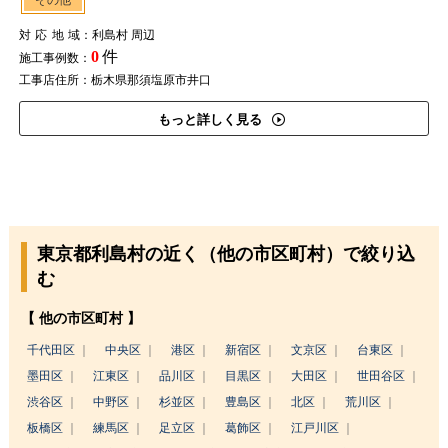
その他
対応地域
：利島村 周辺
0
件
施工事例数：
工事店住所：栃木県那須塩原市井口
もっと詳しく見る
東京都利島村の近く（他の市区町村）で絞り込
む
【 他の市区町村 】
千代田区
中央区
港区
新宿区
文京区
台東区
墨田区
江東区
品川区
目黒区
大田区
世田谷区
渋谷区
中野区
杉並区
豊島区
北区
荒川区
板橋区
練馬区
足立区
葛飾区
江戸川区