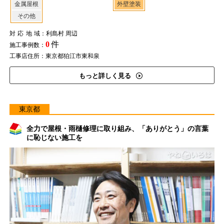
金属屋根
外壁塗装
その他
対応地域
：利島村 周辺
0
件
施工事例数：
工事店住所：東京都狛江市東和泉
もっと詳しく見る
東京都
全力で屋根・雨樋修理に取り組み、「ありがとう」の言葉
に恥じない施工を