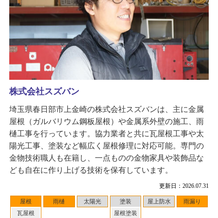
株式会社スズバン
埼玉県春日部市上金崎の株式会社スズバンは、主に金属
屋根（ガルバリウム鋼板屋根）や金属系外壁の施工、雨
樋工事を行っています。協力業者と共に瓦屋根工事や太
陽光工事、塗装など幅広く屋根修理に対応可能。専門の
金物技術職人も在籍し、一点ものの金物家具や装飾品な
ども自在に作り上げる技術を保有しています。
更新日：2026.07.31
屋根
雨樋
太陽光
塗装
屋上防水
雨漏り
瓦屋根
屋根塗装