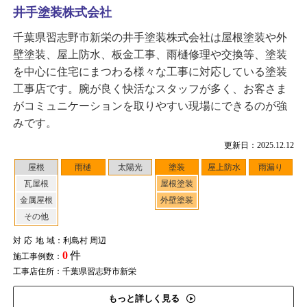
井手塗装株式会社
千葉県習志野市新栄の井手塗装株式会社は屋根塗装や外
壁塗装、屋上防水、板金工事、雨樋修理や交換等、塗装
を中心に住宅にまつわる様々な工事に対応している塗装
工事店です。腕が良く快活なスタッフが多く、お客さま
がコミュニケーションを取りやすい現場にできるのが強
みです。
更新日：2025.12.12
屋根
雨樋
太陽光
塗装
屋上防水
雨漏り
瓦屋根
屋根塗装
金属屋根
外壁塗装
その他
対応地域
：利島村 周辺
0
件
施工事例数：
工事店住所：千葉県習志野市新栄
もっと詳しく見る