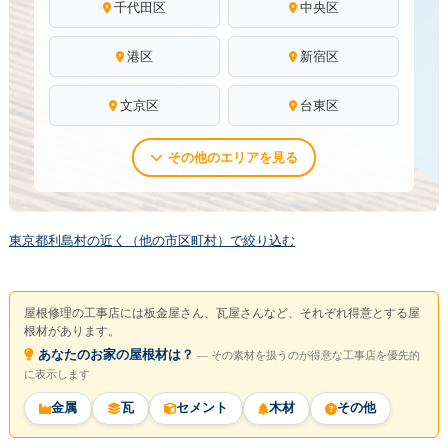
千代田区
中央区
港区
新宿区
文京区
台東区
その他のエリアを見る
東京都利島村の近く（他の市区町村）で絞り込む
屋根修理の工事店には板金屋さん、瓦屋さんなど、それぞれ得意とする屋
根材があります。
あなたのお家の屋根材は？
― その素材を扱うのが得意な工事店を優先的
に表示します
金属
瓦
セメント
木材
その他