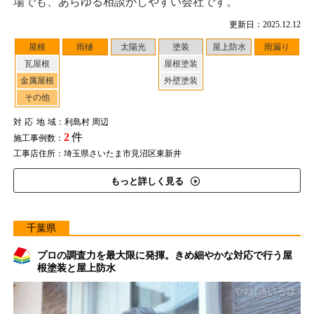
場でも、あらゆる相談がしやすい会社です。
更新日：2025.12.12
屋根
雨樋
太陽光
塗装
屋上防水
雨漏り
瓦屋根
屋根塗装
金属屋根
外壁塗装
その他
対応地域
：利島村 周辺
2
件
施工事例数：
工事店住所：埼玉県さいたま市見沼区東新井
もっと詳しく見る
千葉県
プロの調査力を最大限に発揮。きめ細やかな対応で行う屋
根塗装と屋上防水