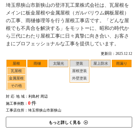
埼玉県狭山市新狭山の登洋瓦工業株式会社は、瓦屋根を
メインに板金屋根や金属屋根（ガルバリウム鋼板屋根）
の工事、雨樋修理等を行う屋根工事店です。「どんな屋
根でも不具合を解決する」をモットーに、昭和の時代か
ら三代にわたり屋根工事に日々真摯に向き合い、お客さ
まにプロフェッショナルな工事を提供しています。
更新日：2025.12.12
屋根
雨樋
太陽光
塗装
屋上防水
雨漏り
瓦屋根
屋根塗装
金属屋根
外壁塗装
その他
対応地域
：利島村 周辺
0
件
施工事例数：
工事店住所：埼玉県狭山市新狭山
もっと詳しく見る