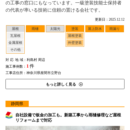
の工事の窓口にもなっています。一級塗装技能士保持者
の代表が率いる技術に信頼の置ける会社です。
更新日：2025.12.12
屋根
雨樋
太陽光
塗装
屋上防水
雨漏り
瓦屋根
屋根塗装
金属屋根
外壁塗装
その他
対応地域
：利島村 周辺
1
件
施工事例数：
工事店住所：神奈川県座間市立野台
もっと詳しく見る
静岡県
自社設備で板金の加工も。新築工事から雨樋修理など屋根
リフォームまで対応