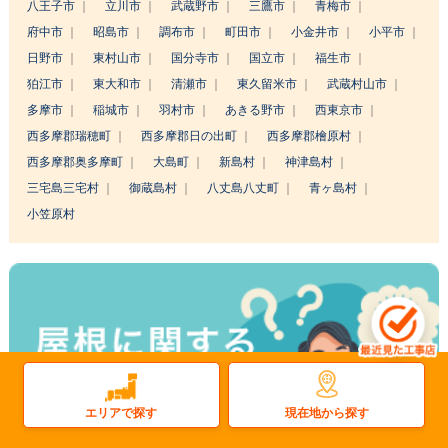
八王子市
立川市
武蔵野市
三鷹市
青梅市
府中市
昭島市
調布市
町田市
小金井市
小平市
日野市
東村山市
国分寺市
国立市
福生市
狛江市
東大和市
清瀬市
東久留米市
武蔵村山市
多摩市
稲城市
羽村市
あきる野市
西東京市
西多摩郡瑞穂町
西多摩郡日の出町
西多摩郡檜原村
西多摩郡奥多摩町
大島町
新島村
神津島村
三宅島三宅村
御蔵島村
八丈島八丈町
青ヶ島村
小笠原村
現在地から探す
エリアで探す