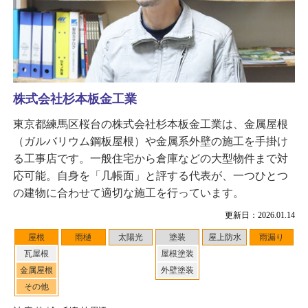
株式会社杉本板金工業
東京都練馬区桜台の株式会社杉本板金工業は、金属屋根
（ガルバリウム鋼板屋根）や金属系外壁の施工を手掛け
る工事店です。一般住宅から倉庫などの大型物件まで対
応可能。自身を「几帳面」と評する代表が、一つひとつ
の建物に合わせて適切な施工を行っています。
更新日：2026.01.14
屋根
雨樋
太陽光
塗装
屋上防水
雨漏り
瓦屋根
屋根塗装
金属屋根
外壁塗装
その他