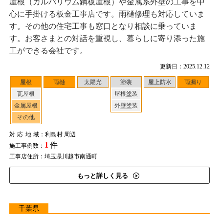
屋根（ガルバリウム鋼板屋根）や金属系外壁の工事を中
心に手掛ける板金工事店です。雨樋修理も対応していま
す。その他の住宅工事も窓口となり相談に乗っていま
す。お客さまとの対話を重視し、暮らしに寄り添った施
工ができる会社です。
更新日：2025.12.12
屋根
雨樋
太陽光
塗装
屋上防水
雨漏り
瓦屋根
屋根塗装
金属屋根
外壁塗装
その他
対応地域
：利島村 周辺
1
件
施工事例数：
工事店住所：埼玉県川越市南通町
もっと詳しく見る
千葉県