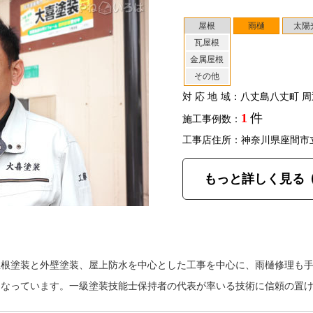
屋根
雨樋
太陽
瓦屋根
金属屋根
その他
対応地域
：八丈島八丈町 周
1
件
施工事例数：
工事店住所：神奈川県座間市
もっと詳しく見る
屋根塗装と外壁塗装、屋上防水を中心とした工事を中心に、雨樋修理も
もなっています。一級塗装技能士保持者の代表が率いる技術に信頼の置