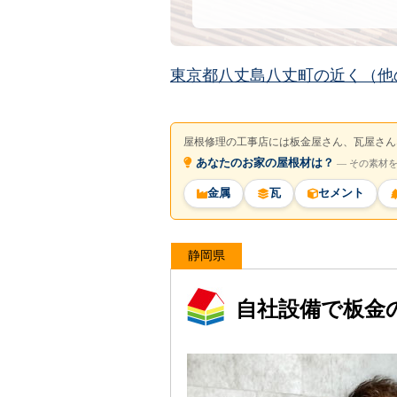
東京都八丈島八丈町の近く（他
屋根修理の工事店には板金屋さん、瓦屋さん
あなたのお家の屋根材は？
― その素材
金属
瓦
セメント
静岡県
自社設備で板金