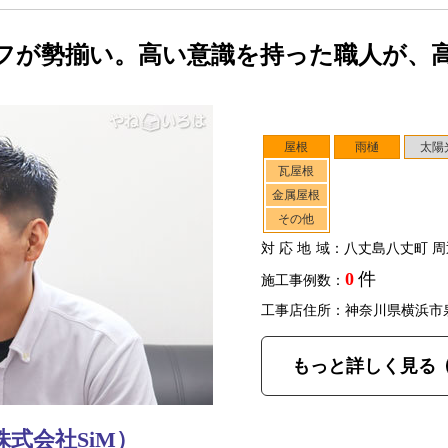
フが勢揃い。高い意識を持った職人が、
屋根
雨樋
太陽
瓦屋根
金属屋根
その他
対応地域
：八丈島八丈町 周
0
件
施工事例数：
工事店住所：神奈川県横浜市
もっと詳しく見る
式会社SiM）