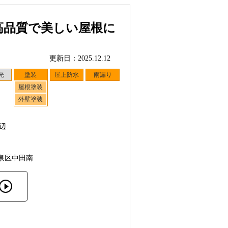
高品質で美しい屋根に
更新日：2025.12.12
光
塗装
屋上防水
雨漏り
屋根塗装
外壁塗装
辺
泉区中田南