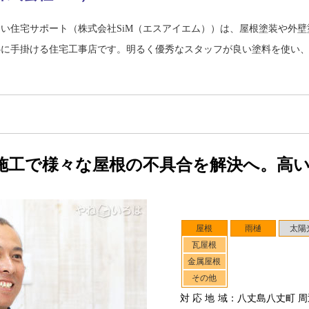
い住宅サポート（株式会社SiM（エスアイエム））は、屋根塗装や外
心に手掛ける住宅工事店です。明るく優秀なスタッフが良い塗料を使い
施工で様々な屋根の不具合を解決へ。高
屋根
雨樋
太陽
瓦屋根
金属屋根
その他
対応地域
：八丈島八丈町 周