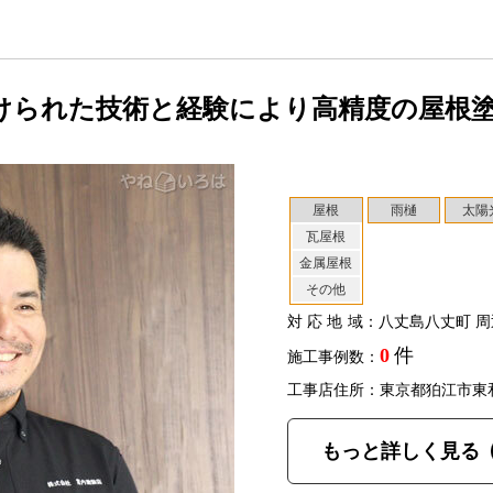
けられた技術と経験により高精度の屋根
屋根
雨樋
太陽
瓦屋根
金属屋根
その他
対応地域
：八丈島八丈町 周
0
件
施工事例数：
工事店住所：東京都狛江市東
もっと詳しく見る