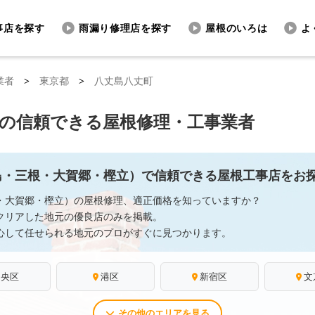
事店を探す
雨漏り修理店を探す
屋根のいろは
よ
業者
>
東京都
>
八丈島八丈町
の信頼できる屋根修理・工事業者
島・三根・大賀郷・樫立）で信頼できる屋根工事店をお
・大賀郷・樫立）の屋根修理、適正価格を知っていますか？
クリアした地元の優良店のみを掲載。
心して任せられる地元のプロがすぐに見つかります。
中央区
港区
新宿区
文
その他のエリアを見る