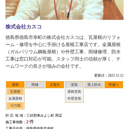
株式会社カスコ
徳島県徳島市幸町の株式会社カスコは、瓦屋根のリフォ
ーム・修理を中心に手掛ける屋根工事店です。金属屋根
（ガルバリウム鋼板屋根）や外壁工事、雨樋修理、防水
工事は窓口対応が可能。スタッフ同士の信頼が厚く、チ
ームワークの良さが強みの会社です。
更新日：2025.12.12
屋根
雨樋
太陽光
塗装
屋上防水
雨漏り
瓦屋根
屋根塗装
金属屋根
外壁塗装
その他
対応地域
：三好郡東みよし町 周辺
2
件
施工事例数：
工事店住所：徳島県徳島市幸町