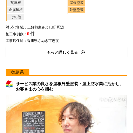
瓦屋根
屋根塗装
金属屋根
外壁塗装
その他
対応地域
：三好郡東みよし町 周辺
0
件
施工事例数：
工事店住所：香川県さぬき市志度
もっと詳しく見る
徳島県
サービス業の良さを屋根外壁塗装・屋上防水業に活かし、
お客さまの心を掴む