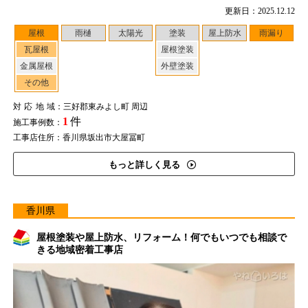
更新日：2025.12.12
屋根
雨樋
太陽光
塗装
屋上防水
雨漏り
瓦屋根
屋根塗装
金属屋根
外壁塗装
その他
対応地域
：三好郡東みよし町 周辺
1
件
施工事例数：
工事店住所：香川県坂出市大屋冨町
もっと詳しく見る
香川県
屋根塗装や屋上防水、リフォーム！何でもいつでも相談で
きる地域密着工事店