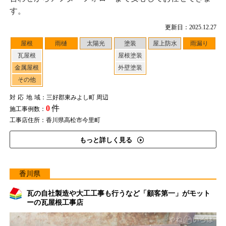
す。
更新日：2025.12.27
屋根
雨樋
太陽光
塗装
屋上防水
雨漏り
瓦屋根
屋根塗装
金属屋根
外壁塗装
その他
対応地域
：三好郡東みよし町 周辺
0
件
施工事例数：
工事店住所：香川県高松市今里町
もっと詳しく見る
香川県
瓦の自社製造や大工工事も行うなど「顧客第一」がモット
ーの瓦屋根工事店