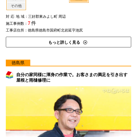
その他
対応地域
：三好郡東みよし町 周辺
7
件
施工事例数：
工事店住所：徳島県徳島市国府町北岩延字池尻
もっと詳しく見る
徳島県
自分の家同様に渾身の作業で。お客さまの満足を引き出す
屋根と雨樋修理に