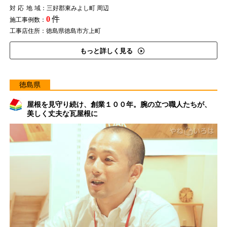
対応地域
：三好郡東みよし町 周辺
0
件
施工事例数：
工事店住所：徳島県徳島市方上町
もっと詳しく見る
徳島県
屋根を見守り続け、創業１００年。腕の立つ職人たちが、
美しく丈夫な瓦屋根に