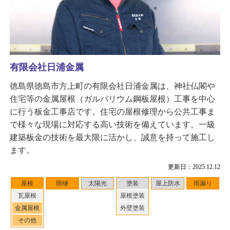
有限会社日浦金属
徳島県徳島市方上町の有限会社日浦金属は、神社仏閣や
住宅等の金属屋根（ガルバリウム鋼板屋根）工事を中心
に行う板金工事店です。住宅の屋根修理から公共工事ま
で様々な現場に対応する高い技術を備えています。一級
建築板金の技術を最大限に活かし、誠意を持って施工し
ます。
更新日：2025.12.12
屋根
雨樋
太陽光
塗装
屋上防水
雨漏り
瓦屋根
屋根塗装
金属屋根
外壁塗装
その他