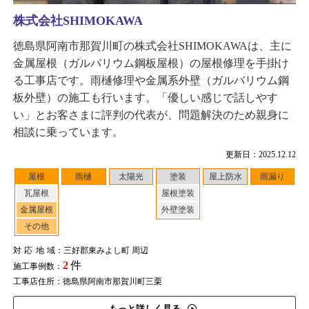
株式会社SHIMOKAWA
徳島県阿南市那賀川町の株式会社SHIMOKAWAは、主に
金属屋根（ガルバリウム鋼板屋根）の屋根修理を手掛け
る工事店です。雨樋修理や金属系外壁（ガルバリウム鋼
板外壁）の施工も行います。「優しい感じで話しやす
い」とお客さまに評判の代表が、問題解決のため親身に
相談に乗っています。
更新日：2025.12.12
屋根
雨樋
太陽光
塗装
屋上防水
雨漏り
瓦屋根
屋根塗装
金属屋根
外壁塗装
その他
対応地域
：三好郡東みよし町 周辺
2
件
施工事例数：
工事店住所：徳島県阿南市那賀川町三栗
もっと詳しく見る