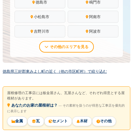
徳島市
鳴門市
小松島市
阿南市
吉野川市
阿波市
その他のエリアを見る
徳島県三好郡東みよし町の近く（他の市区町村）で絞り込む
屋根修理の工事店には板金屋さん、瓦屋さんなど、それぞれ得意とする屋
根材があります。
あなたのお家の屋根材は？
― その素材を扱うのが得意な工事店を優先的
に表示します
金属
瓦
セメント
木材
その他