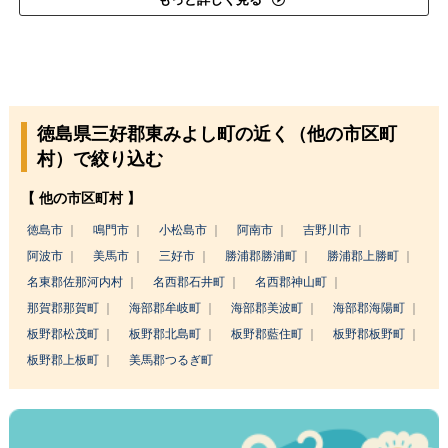
徳島県三好郡東みよし町の近く（他の市区町
村）で絞り込む
【 他の市区町村 】
徳島市
鳴門市
小松島市
阿南市
吉野川市
阿波市
美馬市
三好市
勝浦郡勝浦町
勝浦郡上勝町
名東郡佐那河内村
名西郡石井町
名西郡神山町
那賀郡那賀町
海部郡牟岐町
海部郡美波町
海部郡海陽町
板野郡松茂町
板野郡北島町
板野郡藍住町
板野郡板野町
板野郡上板町
美馬郡つるぎ町