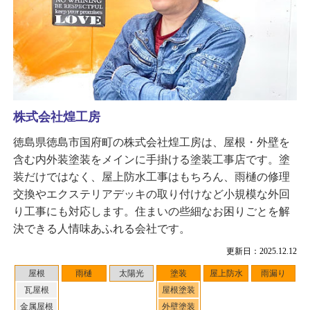
株式会社煌工房
徳島県徳島市国府町の株式会社煌工房は、屋根・外壁を
含む内外装塗装をメインに手掛ける塗装工事店です。塗
装だけではなく、屋上防水工事はもちろん、雨樋の修理
交換やエクステリアデッキの取り付けなど小規模な外回
り工事にも対応します。住まいの些細なお困りごとを解
決できる人情味あふれる会社です。
更新日：2025.12.12
屋根
雨樋
太陽光
塗装
屋上防水
雨漏り
瓦屋根
屋根塗装
金属屋根
外壁塗装