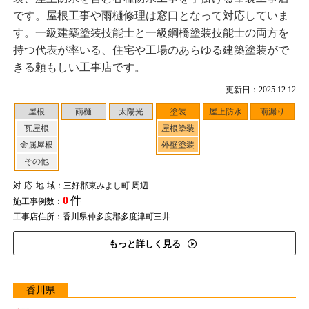
です。屋根工事や雨樋修理は窓口となって対応していま
す。一級建築塗装技能士と一級鋼橋塗装技能士の両方を
持つ代表が率いる、住宅や工場のあらゆる建築塗装がで
きる頼もしい工事店です。
更新日：2025.12.12
屋根
雨樋
太陽光
塗装
屋上防水
雨漏り
瓦屋根
屋根塗装
金属屋根
外壁塗装
その他
対応地域
：三好郡東みよし町 周辺
0
件
施工事例数：
工事店住所：香川県仲多度郡多度津町三井
もっと詳しく見る
香川県