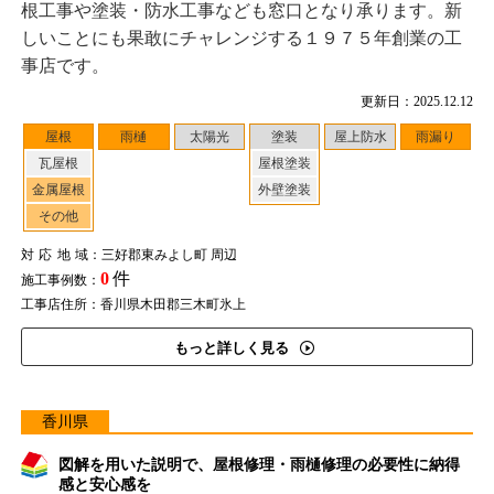
根工事や塗装・防水工事なども窓口となり承ります。新
しいことにも果敢にチャレンジする１９７５年創業の工
事店です。
更新日：2025.12.12
屋根
雨樋
太陽光
塗装
屋上防水
雨漏り
瓦屋根
屋根塗装
金属屋根
外壁塗装
その他
対応地域
：三好郡東みよし町 周辺
0
件
施工事例数：
工事店住所：香川県木田郡三木町氷上
もっと詳しく見る
香川県
図解を用いた説明で、屋根修理・雨樋修理の必要性に納得
感と安心感を