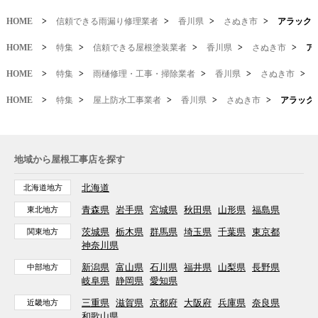
HOME
>
信頼できる雨漏り修理業者
>
香川県
>
さぬき市
>
アラック
HOME
>
特集
>
信頼できる屋根塗装業者
>
香川県
>
さぬき市
>
ア
HOME
>
特集
>
雨樋修理・工事・掃除業者
>
香川県
>
さぬき市
>
HOME
>
特集
>
屋上防水工事業者
>
香川県
>
さぬき市
>
アラック
地域から屋根工事店を探す
北海道
北海道地方
青森県
岩手県
宮城県
秋田県
山形県
福島県
東北地方
茨城県
栃木県
群馬県
埼玉県
千葉県
東京都
関東地方
神奈川県
新潟県
富山県
石川県
福井県
山梨県
長野県
中部地方
岐阜県
静岡県
愛知県
三重県
滋賀県
京都府
大阪府
兵庫県
奈良県
近畿地方
和歌山県