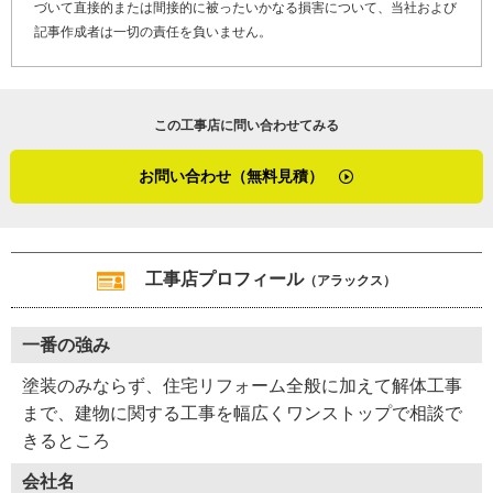
づいて直接的または間接的に被ったいかなる損害について、当社および
記事作成者は一切の責任を負いません。
香川県さぬき市の屋根工事の特性を尋ねました。さぬき市
は瀬戸内に面した、通年の気候が穏やかな地域です。地域
の気候に特化した工法などは特になく、標準的な工事で充
この工事店に問い合わせてみる
分だと荒駒さんは言います。
お問い合わせ（無料見積）
「香川は住みやすい気候で、屋根工事の計画が立てやすい
地域です。私は2004年にさぬき市周辺で、500棟くらいの屋
根が吹き飛ぶような被害を受けた大型台風を経験していま
す。でもそれ以外は、大きな災害はあまり記憶にないです
工事店プロフィール
（アラックス）
ね」
一番の強み
最後に「やねいろは」をご覧になっている、雨漏りや屋根
塗装の劣化でお困りのお客さま、そして屋根リフォームや
塗装のみならず、住宅リフォーム全般に加えて解体工事
屋根修理を検討しているお客さまへメッセージです。
まで、建物に関する工事を幅広くワンストップで相談で
きるところ
「最近、お客さまからの問い合わせで多いのは住宅工事の
会社名
訪問業者についてですね。契約書がない、返事を急がせ