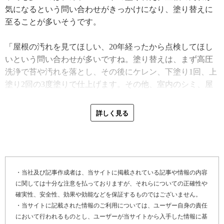
気になるという問い合わせがきっかけになり、塗り替えに
至ることが多いそうです。
「屋根の汚れを見てほしい、20年経ったから点検してほし
いという問い合わせが多いですね。塗り替えは、まず高圧
洗浄で苔や汚れを落とし、その後にケレン、下塗り1回、上
塗り2回の3度塗りで仕上げます。その他、室内のシミ、屋
根裏での水の音、そのような雨漏り修理の相談もありま
す。屋根の形状でだいたい雨漏りしやすい場所はわかるの
詳しく見る
で、屋根と天井裏の点検をすれば、だいたいの原因は見当
がつきます。雨漏りしやすいのは、谷板金（※1）の傷み、
増築部分の繋ぎ目ですね」
また、ビルやマンションは屋上防水の問い合わせが多く、
・当社及び記事作成者は、当サイトに掲載されている記事や情報の内容
に関しては十分な注意を払っておりますが、それらについての正確性や
相談のきっかけは雨漏りが原因であることが大半です。シ
確実性、安全性、効果や効能などを保証するものではございません。
ート防水は20年以上経つと表面にヨレが生じ、防水効果が
・当サイトに記載された情報のご利用については、ユーザー自身の責任
低下します。その他、ウレタン防水、FRP防水など、建物
において行われるものとし、ユーザーが当サイトから入手した情報に基
に合った工法を荒駒さんが見極めて施工します。