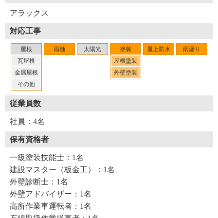
る、屋根に上がろうとする、そのような業者には要注意で
アラックス
す。そして必ず相見積もりを取る、これも大事ですね。も
対応工事
し不安になったら、ぜひ僕に相談してください。アラック
スの施工は、工事後の万が一の不具合には必ず点検を実施
屋根
雨樋
太陽光
塗装
屋上防水
雨漏り
し、施工内容により保証書の発行もしているので、ご安心
瓦屋根
屋根塗装
ください。お問い合わせ、お待ちしております」
金属屋根
外壁塗装
その他
屋根塗装、そして雨樋の詰まりなど、暮らしの中には大小
従業員数
様々な困りごとが発生します。荒駒さんのように「どんな
ことでもご相談を」と言ってくれる工事店がそばにある、
社員：4名
こんな心強いことはない、そう感じた取材でした。
保有資格者
※1 谷・・・屋根面と屋根面の繋ぎ目で雨水が流れる排水
一級塗装技能士：1名
機能をもつ部分
建設マスター（板金工）：1名
外壁診断士：1名
（2026年1月取材）
外壁アドバイザー：1名
高所作業車運転者：1名