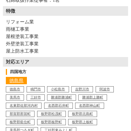
石綿取扱作業従事者：1名
特徴
リフォーム業
雨樋工事業
屋根塗装工事業
外壁塗装工事業
屋上防水工事業
対応エリア
Y37-AZL
工事店番号
四国地方
徳島県
徳島市
鳴門市
小松島市
吉野川市
阿波市
美馬市
三好市
勝浦郡勝浦町
勝浦郡上勝町
名東郡佐那河内村
名西郡石井町
名西郡神山町
那賀郡那賀町
板野郡松茂町
板野郡北島町
板野郡藍住町
板野郡板野町
板野郡上板町
美馬郡つるぎ町
三好郡東みよし町