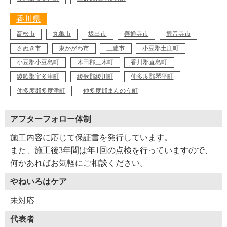
香川県
高松市
丸亀市
坂出市
善通寺市
観音寺市
さぬき市
東かがわ市
三豊市
小豆郡土庄町
小豆郡小豆島町
木田郡三木町
香川郡直島町
綾歌郡宇多津町
綾歌郡綾川町
仲多度郡琴平町
仲多度郡多度津町
仲多度郡まんのう町
アフターフォロー体制
施工内容に応じて保証書を発行しています。
また、施工後3年間は年1回の点検を行っていますので、
何かあればお気軽にご相談ください。
やねいろはケア
未対応
代表者