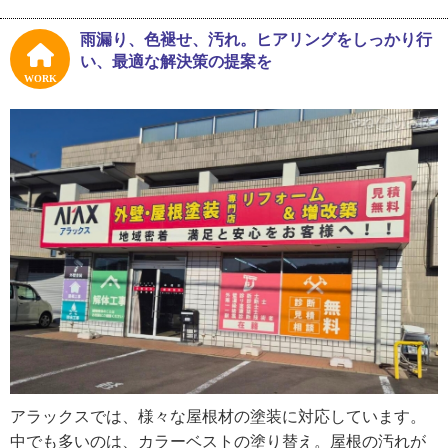
塗装やリフォームなどの住宅工事は、相見積もりを取るお
客さまがほとんどです。荒駒さんはお客さまにとってわか
雨漏り、色褪せ、汚れ。ヒアリングをしっかり行
りやすい見積書の作成を心がけ、丁寧な説明を怠りませ
い、最適な解決策の提案を
ん。
WORK
「最近は競争相手が多いですね。屋根塗装なら3パターンく
らいの見積りを出します。経年劣化で塗装を考えるという
ことは、その他にも不具合が出る頃なんですよね。うちは
家の工事なら何でも対応できるのが強みです。塗装などの
大掛かりな工事以外でも、雨樋の掃除や高い天井の照明の
交換、細かい仕事もついでに頼めるとご好評いただいてい
ます」
今後の展望は「売上を増やしていきたい」と経営者として
もっともな考え。しかし、荒駒さんのすることはこれまで
と変わりません。地域密着でお客さまのニーズに応え、大
規模な工事から小さな修理までくまなく対応する、そんな
アラックスでは、様々な屋根材の塗装に対応しています。
柔軟な姿勢を守ると語っていました。
中でも多いのは、カラーベストの塗り替え。屋根の汚れが