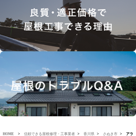
HOME
>
信頼できる屋根修理・工事業者
>
香川県
>
さぬき市
>
アラ