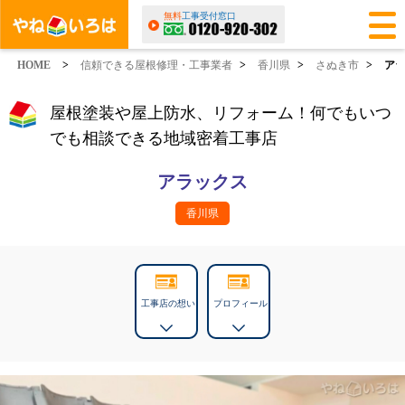
無料
工事受付窓口
HOME
>
信頼できる屋根修理・工事業者
>
香川県
>
さぬき市
>
ア
屋根塗装や屋上防水、リフォーム！何でもいつ
でも相談できる地域密着工事店
アラックス
香川県
工事店の想い
プロフィール