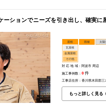
ケーションでニーズを引き出し、確実に
屋根
雨樋
太陽
瓦屋根
金属屋根
その他
対応地域
：阿波市 周辺
0
件
施工事例数：
工事店住所：香川県木田郡三
もっと詳しく見る