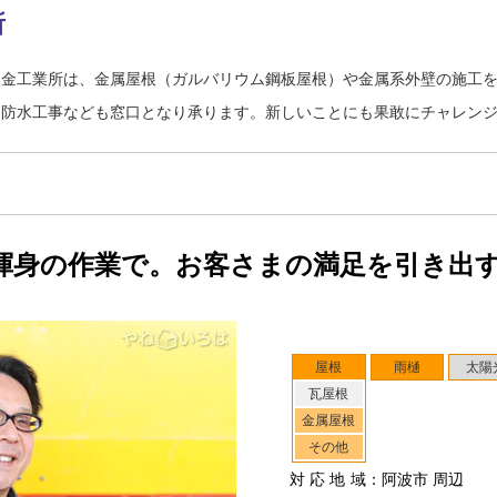
所
板金工業所は、金属屋根（ガルバリウム鋼板屋根）や金属系外壁の施工
・防水工事なども窓口となり承ります。新しいことにも果敢にチャレン
渾身の作業で。お客さまの満足を引き出
屋根
雨樋
太陽
瓦屋根
金属屋根
その他
対応地域
：阿波市 周辺