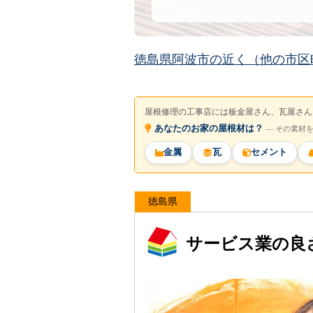
徳島県阿波市の近く（他の市区
屋根修理の工事店には板金屋さん、瓦屋さん
あなたのお家の屋根材は？
― その素材
金属
瓦
セメント
徳島県
サービス業の良