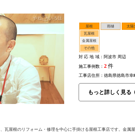
屋根
雨樋
太陽
瓦屋根
金属屋根
その他
対応地域
：阿波市 周辺
2
件
施工事例数：
工事店住所：徳島県徳島市幸
もっと詳しく見る
は、瓦屋根のリフォーム・修理を中心に手掛ける屋根工事店です。金属