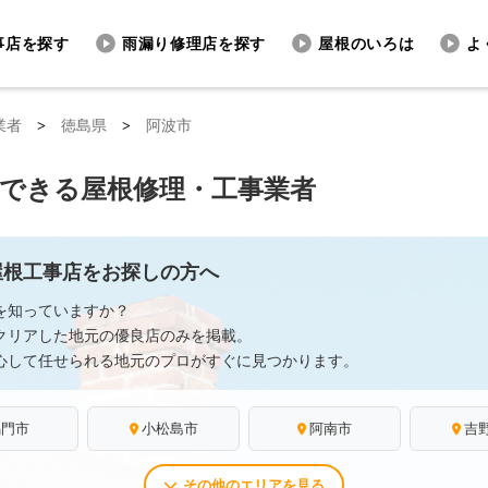
事店を探す
雨漏り修理店を探す
屋根のいろは
よ
業者
>
徳島県
>
阿波市
頼できる屋根修理・工事業者
屋根工事店をお探しの方へ
を知っていますか？
クリアした地元の優良店のみを掲載。
心して任せられる地元のプロがすぐに見つかります。
鳴門市
小松島市
阿南市
吉
その他のエリアを見る