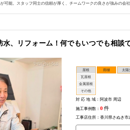
応が可能。スタッフ同士の信頼が厚く、チームワークの良さが強みの会
防水、リフォーム！何でもいつでも相談
屋根
雨樋
太陽
瓦屋根
金属屋根
その他
対応地域
：阿波市 周辺
0
件
施工事例数：
工事店住所：香川県さぬき市